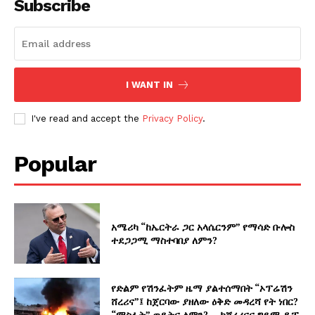
Subscribe
I WANT IN
I've read and accept the
Privacy Policy
.
Popular
አሜሪካ “ከኤርትራ ጋር አላሴርንም” የማሳድ ቡሎስ
ተደጋጋሚ ማስተባበያ ለምን?
የድልም የሽንፈትም ዜማ ያልተሰማበት “ኦፕሬሽን
ሸረሪና”፤ ከጀርባው ያዘለው ዕቅድ መዳረሻ የት ነበር?
“ማስፋት” ወዴትና ለምን? – ከሸረሪናና ግዴማ ዲፖ