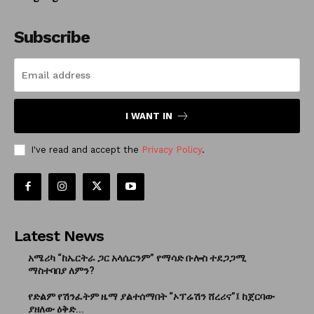
Subscribe
I WANT IN
I've read and accept the
Privacy Policy
.
Latest News
አሜሪካ “ከኤርትራ ጋር አላሴርንም” የማሳድ ቡሎስ ተደጋጋሚ
ማስተባበያ ለምን?
የድልም የሽንፈትም ዜማ ያልተሰማበት “ኦፕሬሽን ሸረሪና”፤ ከጀርባው
ያዘለው ዕቅድ...