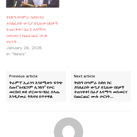
ትህነግ በጣምራ ስድስ ኮር
ያሰለፈበት ውጊያ ለጊዜው በበቃኝ
ተጠናቀቀ፤ በራያ አላማጣ
መስመርና በጨርጨር ሙሉ
ጦርነት…
January 29, 2026
In "News"
Previous article
Next article
ትራምፕ ኢራንን እንደሚወጉ ፍንጭ
ትህነግ በጣምራ ስድስ ኮር
ሰጡ፤”አብርሃም ሊንከን” የጦር
ያሰለፈበት ውጊያ ለጊዜው በበቃኝ
መርከብ ወደ ሆርሙዝ ባህረ ሰላጤ
ተጠናቀቀ፤ በራያ አላማጣ መስመርና
እንዲያመራ ትእዛዝ ሰጥተዋል
በጨርጨር ሙሉ ጦርነት…