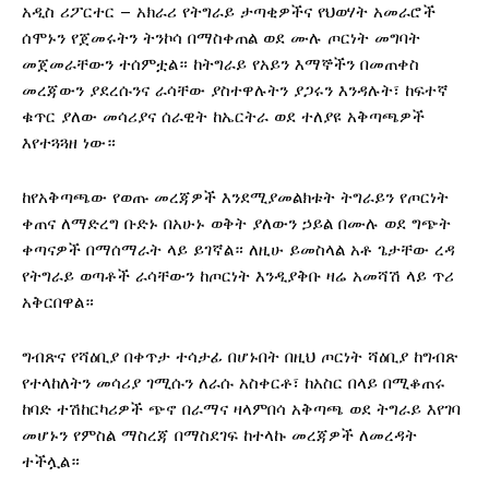
አዲስ ሪፖርተር – አክራሪ የትግራይ ታጣቂዎችና የህወሃት አመራሮች
ሰሞኑን የጀመሩትን ትንኮሳ በማስቀጠል ወደ ሙሉ ጦርነት መግባት
መጀመራቸውን ተሰምቷል። ከትግራይ የአይን እማኞችን በመጠቀስ
መረጃውን ያደረሱንና ራሳቸው ያስተዋሉትን ያጋሩን እንዳሉት፣ ከፍተኛ
ቁጥር ያለው መሳሪያና ሰራዊት ከኤርትራ ወደ ተለያዩ አቅጣጫዎች
እየተጓጓዘ ነው።
ከየአቅጣጫው የወጡ መረጃዎች እንደሚያመልክቱት ትግራይን የጦርነት
ቀጠና ለማድረግ ቡድኑ በአሁኑ ወቅት ያለውን ኃይል በሙሉ ወደ ግጭት
ቀጣናዎች በማሰማራት ላይ ይገኛል። ለዚሁ ይመስላል አቶ ጌታቸው ረዳ
የትግራይ ወጣቶች ራሳቸውን ከጦርነት እንዲያቅቡ ዛሬ አመሻሽ ላይ ጥሪ
አቅርበዋል።
ግብጽና የሻዕቢያ በቀጥታ ተሳታፊ በሆኑበት በዚህ ጦርነት ሻዕቢያ ከግብጽ
የተላከለትን መሳሪያ ገሚሱን ለራሱ አስቀርቶ፣ ከአስር በላይ በሚቆጠሩ
ከባድ ተሽከርካሪዎች ጭኖ በራማና ዛላምበሳ አቅጣጫ ወደ ትግራይ እየገባ
መሆኑን የምስል ማስረጃ በማስደገፍ ከተላኩ መረጃዎች ለመረዳት
ተችሏል።