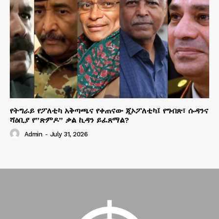
የትግራይ የፖለቲካ አቅጣጫና የቀጠናው ጂኦፖለቲካ፤ የግብጽ፣ ሱዳንና
ሻዕቢያ የ”ጽምዶ” ቃል ኪዳን ይፈጸማል?
Admin
-
July 31, 2026