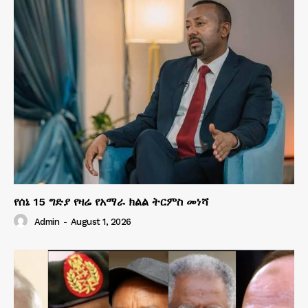
የሰኔ 15 ግድያ የዛሬ የአማራ ክልል ትርምስ መነሻ
Admin
-
August 1, 2026