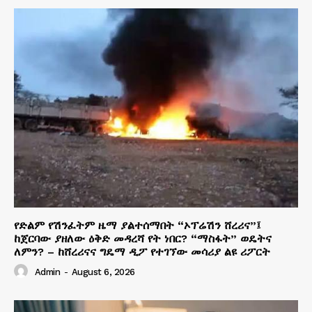
የድልም የሽንፈትም ዜማ ያልተሰማበት “ኦፕሬሽን ሸረሪና”፤
ከጀርባው ያዘለው ዕቅድ መዳረሻ የት ነበር? “ማስፋት” ወዴትና
ለምን? – ከሸረሪናና ግዴማ ዲፖ የተገኘው መሳሪያ ልዩ ሪፖርት
Admin
-
August 6, 2026