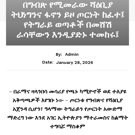
በግብጽ የሚመራው ሻዕቢያ
ትህነግንና ፋኖን ይዞ ጦርነት ከፈተ፤
የትግራይ ወጣቶች በመሸሽ
ራሳቸውን እንዲያድኑ ተመከሩ፤
By:
Admin
January 28, 2026
Date:
–
በራማና ዛላንበሳ መሳሪያ የጫኑ ካሚዮኖች ወደ ተለያዩ
አቅጣጫዎች እየገቡ ነ
ው –
ጦርነቱ የግብጽና የሻዕቢያ
አጀንዳ ሲሆን፣ ዓላማው ትግራይን የጦርነት አውድማ
ማድረግ ነው
እንደ አገር ኢትዮጵያን ማተራመስና ከልማት
ተግባሯ ማስቆም