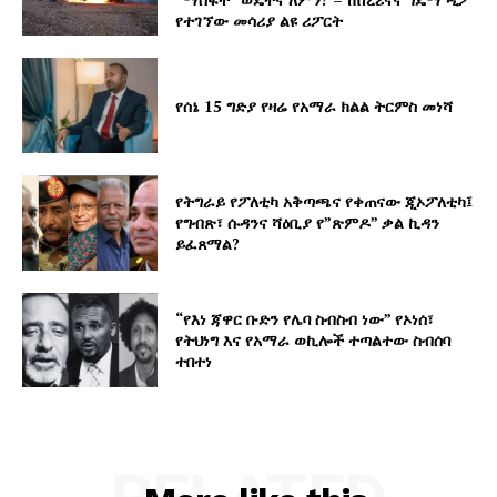
የተገኘው መሳሪያ ልዩ ሪፖርት
የሰኔ 15 ግድያ የዛሬ የአማራ ክልል ትርምስ መነሻ
የትግራይ የፖለቲካ አቅጣጫና የቀጠናው ጂኦፖለቲካ፤
የግብጽ፣ ሱዳንና ሻዕቢያ የ”ጽምዶ” ቃል ኪዳን
ይፈጸማል?
“የእነ ጃዋር ቡድን የሌባ ስብስብ ነው” የኦነሰ፣
የትህነግ እና የአማራ ወኪሎች ተጣልተው ስብሰባ
ተበተነ