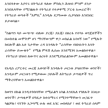
አንደላቀው እያኖሩ በትግራይ ላለው ምስኪን ሕዝብ ምንም ደንታ
እንደሌላቸው የሚገልጹት የትግራይ የተቃዋሚ ፓርቲ አመራሮች፣
የትግራይ ወጣቶች “እምቢ” እንዲሉ ደጋግመው ሲያሳስቡ እንደነበር
ይታወሳል።
“ስልጣን ላይ ሙጭጭ ብለው ያረጁ፣ ያፈጁ፣ በዘረፋ የተካኑ ወንጀለኞችን
በመከተል መሞትም ሆነ ማናቸውንም ዋጋ መክፈል አሳዛኝ ነው” የሚሉት
ክፍሎች ልክ አቶ ጌታቸው ረዳ እንዳሉት “ራሳቸው የለኮሱትን እሳት
ራሳቸው ይሙቁት” የሚል ምላሽ ሊሰጡ እንደሚገባ አመልክተዋል።
የትግራይ ህዝብ ለውጥና ዕረፍት እንደሚያስፈልገውም አመልክተዋል።
የአዲስ ሪፖርተር መረጃ አቀባዮች እንዳሉት ጦርነቱ ያሳዘናቸው ወገኖች፣
እንዲሁም ጦርነቱን የሚቃወሙ ኃይሎች ለትግራይ ታጣቂዎች ጥሪ
ማቅረባቸውን አመልክተዋል።
ከወገን በኩል እንዲተኮስባቸው የሚፈልግ አካል እንደሌለ የገለጹት እነዚሁ
ወገኖች፣ ታጣቂዎች በግዴታ ከተሰማሩና የሚገጥማቸውን መጋፈጥ
ካልቻሉ፣ ባገኙት አጋጣሚ ሁሉ ወደ አገር መከላከያ ፣ ወደ ትግራይ ሰላም