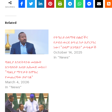
SHARES
Related
የትግራይ ሰላማዊ ሰልፎችና
የታደሰ ወረደ ዕጣ ፈንታ እያነጋገረ
ነው፤ “ሰላም እንሻለን” ታጣቂዎች
October 14, 2025
In "News"
ሻዕቢያ እንደትላንቱ መስሎት
እንዳይስት አብይ አሕመድ መከሩ፤
“ሻዕቢያ ማጥቃት ከሞከረ
የመጨረሻው ይሆናል”
March 4, 2026
In "News"