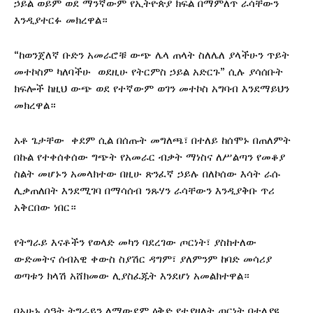
ኃይል ወይም ወደ ማንኛውም የኢትዮጵያ ክፍል በማምለጥ ራሳቸውን
እንዲያተርፉ መክረዋል።
“ከወንጀለኛ ቡድን አመራሮቹ ውጭ ሌላ ጠላት ስለሌለ ያላችሁን ጥይት
መተኮስም ካለባችሁ ወደዚሁ የትርምስ ኃይል አድርጉ” ሲሉ ያሳሰቡት
ክፍሎች ከዚህ ውጭ ወደ የተኛውም ወገን መተኮስ አግባብ እንደማይህን
መክረዋል።
አቶ ጌታቸው ቀደም ሲል በሰጡት መግለጫ፣ በተለይ ከሰሞኑ በጠለምት
በኩል የተቀሰቀሰው ግጭት የአመራር ብቃት ማነስና ለሥልጣን የመቆያ
ስልት መሆኑን አመላክተው በዚሁ ጽንፈኛ ኃይሉ በለኮሰው እሳት ራሱ
ሊቃጠለበት እንደሚገባ በማሳሰብ ንጹሃን ራሳቸውን እንዲያቅቡ ጥሪ
አቅርበው ነበር።
የትግራይ እናቶችን የወላድ መካን ባደረገው ጦርነት፣ ያስከተለው
ውድመትና ሰብአዊ ቀውስ ስያሽር ዳግም፣ ያለምንም ከባድ መሳሪያ
ወጣቱን ክላሽ አሸክመው ሊያስፈጁት እንደሆነ አመልክተዋል።
በአሁኑ ሰዓት ትግራይን ለማውደም ዕቅድ የተያዘለት ጦርነት በተለያዩ