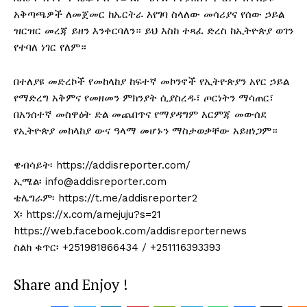
አቅጣጫዎች ለመጀመር ከኤርትራ እየገባ ስላለው መሳሪያና የሰው ኃይል
ዝርዝር መረጃ ይዘን እንቀርባለን። ይህ እስከ ተጻፈ ድረስ ከኢትዮጵያ ወገን
የተባለ ነገር የለም።
በተለያዩ መድረኮች የመከላከያ ከፍተኛ መኮንኖች የኢትዮጵያን አየር ኃይል
የማድረግ አቅምና የመዘመን ምክንያት ሲያስረዱ፣ ጦርነትን ማሳጠር፣
በአንሰተኛ መስዋዕት ድል መጨበጥና የማያዳግም እርምጃ መውሰደ
የኢትዮጵያ መከላከያ ውና ዓላማ መሆኑን ማስታወቃቸው አይዘነጋም።
ዌብሳይት፡ https://addisreporter.com/
ኢሜል፡ info@addisreporter.com
ቴሌግራም፡ https://t.me/addisreporter2
X፡ https://x.com/amejuju?s=21
https://web.facebook.com/addisreporternews
ስልክ ቁጥር፡ +251981866434 / +251116393393
Share and Enjoy !