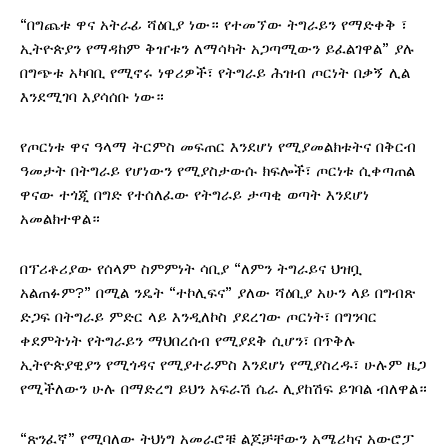
“በግጨቱ ዋና አትራፊ ሻዕቢያ ነው። የተመኘው ትግራይን የማድቀቅ ፣
ኢትዮጵያን የማዳከም ቅዠቱን ለማሳካት አጋጣሚውን ይፈልገዋል” ያሉ
በግጭቱ አካባቢ የሚኖሩ ነዋሪዎች፣ የትግራይ ሕዝብ ጦርነት በቃኝ ሊል
እንደሚገባ እያሳሰቡ ነው።
የጦርነቱ ዋና ዓላማ ትርምስ መፍጠር እንደሆነ የሚያመልክቱትና በቅርብ
ዓመታት በትግራይ የሆነውን የሚያስታውሱ ክፍሎች፣ ጦርነቱ ሲቀጣጠል
ዋናው ተጎጂ በግድ የተሰለፈው የትግራይ ታጣቂ ወጣት እንደሆነ
አመልክተዋል።
በፕሪቶሪያው የሰላም ስምምነት ሳቢያ “ለምን ትግራይና ህዝቧ
አልጠፉም?” በሚል ንዴት “ተኮሊፍና” ያለው ሻዕቢያ አሁን ላይ በግብጽ
ድጋፍ በትግራይ ምድር ላይ እንዲለኮስ ያደረገው ጦርነት፣ በግንባር
ቀደምትነት የትግራይን ማህበረሰብ የሚያደቅ ሲሆን፣ በጥቅሉ
ኢትዮጵያዊያን የሚጎዳና የሚያተራምስ እንደሆነ የሚያስረዱ፣ ሁሉም ዜጋ
የሚችለውን ሁሉ በማድረግ ይህን አፍራሽ ሴራ ሊያከሽፍ ይገባል ብለዋል።
“ጽንፈኛ” የሚባለው ትህነግ አመራሮቹ ልጆቻቸውን አሜሪካና አውሮፓ