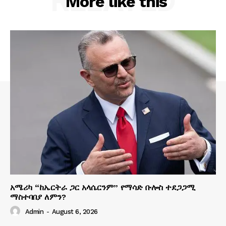
RELATED
More like this
አሜሪካ “ከኤርትራ ጋር አላሴርንም” የማሳድ ቡሎስ ተደጋጋሚ
ማስተባበያ ለምን?
Admin
-
August 6, 2026