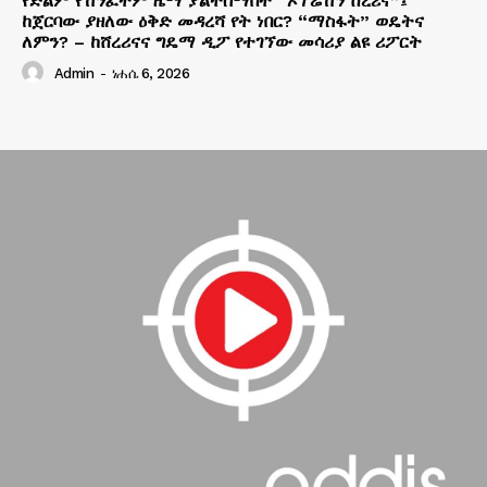
የድልም የሽንፈትም ዜማ ያልተሰማበት “ኦፕሬሽን ሸረሪና”፤
ከጀርባው ያዘለው ዕቅድ መዳረሻ የት ነበር? “ማስፋት” ወዴትና
ለምን? – ከሸረሪናና ግዴማ ዲፖ የተገኘው መሳሪያ ልዩ ሪፖርት
Admin
-
ነሐሴ 6, 2026