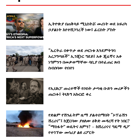
ኢትዮጵያ በጠቅላይ ሚኒስትሯ መሪነት ወደ አፍሪካ
ኃያልነት እየተሸጋገረች ነው፤ ፈርስት ፖስት
“ኤርትራ በቀጥታ ወደ ጦርነቱ እንደምትገባ
አረጋግጣለች” ኢንጂነር ግደይ፤ አቶ ጂሬኛና አቶ
ነዓምንን በመቃወማቸው ሳቢያ በተፈጠረ ጸብ
ስብሰባው ተበተነ
የኢህአፓ ጡረተኞች የሶስት ታጣቂ ቡድን መሪዎችን
ጠረነፉ፤ ትህነግ አኩርፎ ቀረ
የድልም የሽንፈትም ዜማ ያልተሰማበት “ኦፕሬሽን
ሸረሪና”፤ ከጀርባው ያዘለው ዕቅድ መዳረሻ የት ነበር?
“ማስፋት” ወዴትና ለምን? – ከሸረሪናና ግዴማ ዲፖ
የተገኘው መሳሪያ ልዩ ሪፖርት