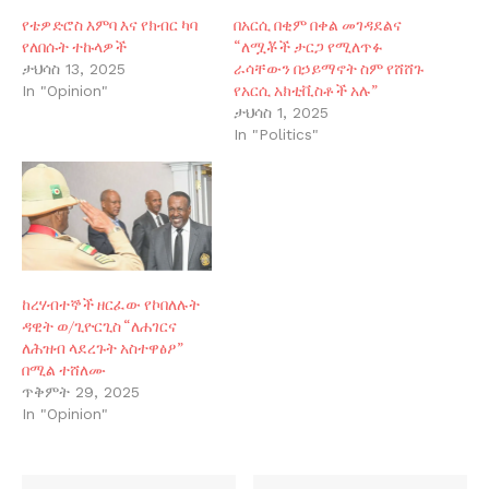
የቴዎድሮስ እምባ እና የክብር ካባ
በአርሲ በቂም በቀል መገዳደልና
የለበሱት ተኩላዎች
“ለሟቾች ታርጋ የሚለጥፉ
ራሳቸውን በኃይማኖት ስም የሸሸጉ
ታህሳስ 13, 2025
የአርሲ አክቲቪስቶች አሉ”
In "Opinion"
ታህሳስ 1, 2025
In "Politics"
ከረሃብተኞች ዘርፈው የኮበለሉት
ዳዊት ወ/ጊዮርጊስ “ለሐገርና
ለሕዝብ ላደረጉት አስተዋፅዖ”
በሚል ተሸለሙ
ጥቅምት 29, 2025
In "Opinion"