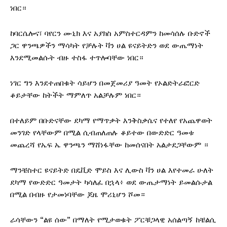
ነበር።
ከባርሴሎና፣ ባየርን ሙኒክ እና አያክስ አምስተርዳምን ከመሳሰሉ ቡድኖች
ጋር ዋንጫዎችን ማሳካት የቻሉት ቫን ሀል ዩናይትድን ወደ ውጤማነት
እንደሚመልሱት ብዙ ተስፋ ተጥሎባቸው ነበር።
ነገር ግን እንደተጠበቁት ሳይሆን በመጀመሪያ ዓመት የኦልድትራፎርድ
ቆይታቸው ከትችት ማምለጥ አልቻሉም ነበር።
በተለይም በቡድናቸው ደካማ የማጥቃት እንቅስቃሴና የተለየ የአጨዋወት
መንገድ የላቸውም በሚል ሲብጠለጠሉ ቆይተው በውድድር ዓመቱ
መጨረሻ የኤፍ ኤ ዋንጫን ማሸነፋቸው ከመሰናበት አልታደጋቸውም ።
ማንቼስተር ዩናይትድ በዴቪድ ሞይስ እና ሊውስ ቫን ሀል እየተመራ ሁለት
ደካማ የውድድር ዓመታት ካሳለፈ በኋላ፥ ወደ ውጤታማነት ይመልሱታል
በሚል በብዙ የታመነባቸው ጆዜ ሞሪኒሆን ሾመ።
ራሳቸውን “ልዩ ሰው” በማለት የሚታወቁት ፖርቹጋላዊ አሰልጣኝ ከቼልሲ