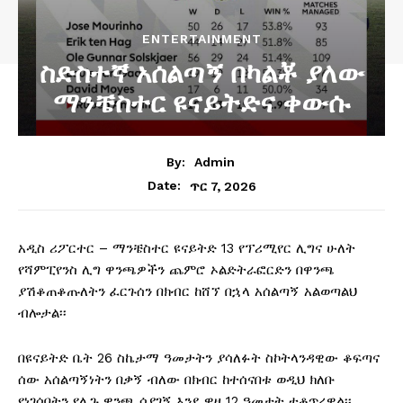
ENTERTAINMENT
ስድስተኛ አሰልጣኝ በካልቾ ያለው
ማንቼስተር ዩናይትድና ቀውሱ
By:
Admin
ጥር 7, 2026
Date:
አዲስ ሪፖርተር – ማንቼስተር ዩናይትድ 13 የፕሪሚየር ሊግና ሁለት
የሻምፒየንስ ሊግ ዋንጫዎችን ጨምሮ ኦልድትራፎርድን በዋንጫ
ያሽቆጠቆጡለትን ፈርጉሰን በክብር ከሸኘ በኋላ አሰልጣኝ አልወጣልህ
ብሎታል፡፡
በዩናይትድ ቤት 26 ስኬታማ ዓመታትን ያሳለፉት ስኮትላንዳዊው ቆፍጣና
ሰው አሰልጣኝነትን በቃኝ ብለው በክብር ከተሰናበቱ ወዲህ ክለቡ
የነገሰበትን የሊጉ ዋንጫ ሳያገኝ እንደ ዋዛ 12 ዓመታት ተቆጥረዋል፡፡