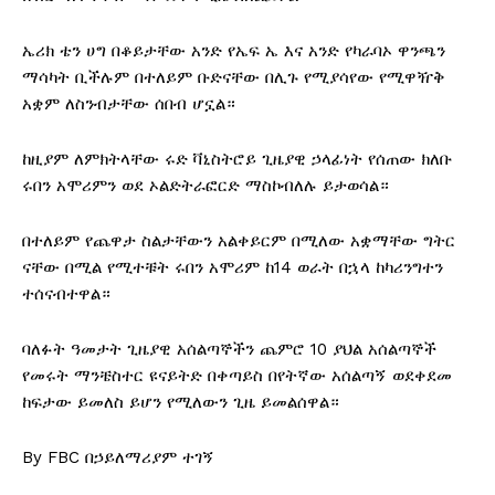
ኤሪክ ቴን ሀግ በቆይታቸው አንድ የኤፍ ኤ እና አንድ የካራባኦ ዋንጫን
ማሳካት ቢችሉም በተለይም ቡድናቸው በሊጉ የሚያሳየው የሚዋዥቅ
አቋም ለስንብታቸው ሰበብ ሆኗል።
ከዚያም ለምክትላቸው ሩድ ቫኒስትሮይ ጊዜያዊ ኃላፊነት የሰጠው ክለቡ
ሩበን አሞሪምን ወደ ኦልድትራፎርድ ማስኮብለሉ ይታወሳል።
በተለይም የጨዋታ ስልታቸውን አልቀይርም በሚለው አቋማቸው ግትር
ናቸው በሚል የሚተቹት ሩበን አሞሪም ከ14 ወራት በኋላ ከካሪንግተን
ተሰናብተዋል።
ባለፉት ዓመታት ጊዜያዊ አሰልጣኞችን ጨምሮ 10 ያህል አሰልጣኞች
የመሩት ማንቼስተር ዩናይትድ በቀጣይስ በየትኛው አሰልጣኝ ወደቀደመ
ከፍታው ይመለስ ይሆን የሚለውን ጊዜ ይመልሰዋል።
By FBC በኃይለማሪያም ተገኝ