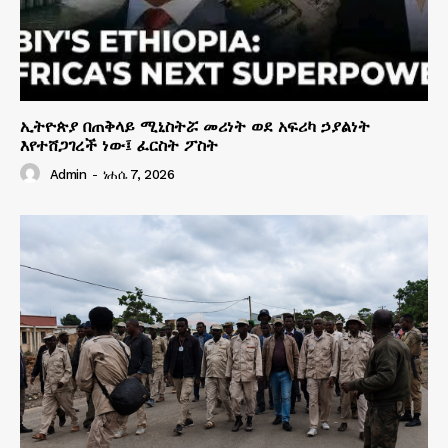
ኢትዮጵያ በጠቅላይ ሚኒስትሯ መሪነት ወደ አፍሪካ ኃያልነት
እየተሸጋገረች ነው፤ ፈርስት ፖስት
Admin
-
ነሐሴ 7, 2026