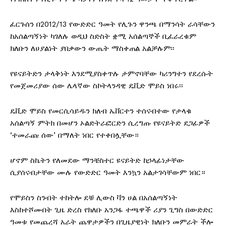
ፈርጉሰን በ2012/13 የውድድር ዓመት የሊጉን ዋንጫ በማንሳት ራሳቸውን
ከአሰልጣኝነት ካገለሉ ወዲህ ስድስት ቋሚ አሰልጣኞች ቢፈራረቁም
ክለቡን ለሀያልነት ያበቃውን ውጤት ማስቀጠል አልቻሉም፡፡
የዩናይትድን ታላቅነት እንደሚያስቀጥሉ ታምኖባቸው ካሪንግተን የደረሱት
የመጀመሪያው ሰው ሌላኛው ስኮትላንዳዊ ዴቪድ ሞይስ ነበሩ፡፡
ዴቪድ ሞይስ የመርሲሳይዱን ክለብ ኤቨርተን ተሰናብተው የታላቁ
አሰልጣኝ ምትክ በመሆን ኦልድትራፎርድን ሲረግጡ የዩናይትድ ደጋፊዎች
‘ተመራጩ ሰው’ በማለት ነበር የተቀበሏቸው።
ሆኖም ስኬትን የለመደው ማንቼስተር ዩናይትድ ከኃላፊነታቸው
ሲያሰናብታቸው ሙሉ የውድድር ዓመት እንኳን አልታገሳቸውም ነበር።
የሞይስን ስንብት ተከትሎ ደቹ ሊውስ ቫን ሀል በአሰልጣኝነት
እስከተሾሙበት ጊዜ ድረስ የክለቡ አንጋፋ ተጫዋች ሪያን ጊግስ በውድድር
ዓመቱ የመጨረሻ አራት ጨዋታዎችን በጊዜያዊነት ክለቡን መምራት ችሎ