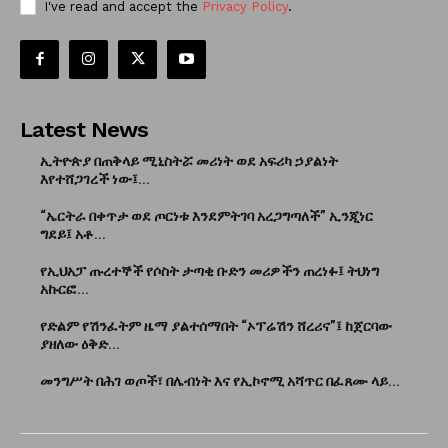
I've read and accept the
Privacy Policy
.
Latest News
ኢትዮጵያ በጠቅላይ ሚኒስትሯ መሪነት ወደ አፍሪካ ኃያልነት
እየተሸጋገረች ነው፤...
“ኤርትራ በቀጥታ ወደ ጦርነቱ እንደምትገባ አረጋግጣለች” ኢንጂነር
ግደይ፤ አቶ...
የኢህአፓ ጡረተኞች የሶስት ታጣቂ ቡድን መሪዎችን ጠረነፉ፤ ትህነግ
አኩርፎ...
የድልም የሽንፈትም ዜማ ያልተሰማበት “ኦፕሬሽን ሸረሪና”፤ ከጀርባው
ያዘለው ዕቅድ...
መንግሥት በሕገ ወጦች፣ በሌብነት እና የኢኮኖሚ አሻጥር በፈጸሙ ላይ...