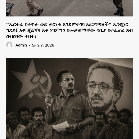
“ኤርትራ በቀጥታ ወደ ጦርነቱ እንደምትገባ አረጋግጣለች” ኢንጂነር
ግደይ፤ አቶ ጂሬኛና አቶ ነዓምንን በመቃወማቸው ሳቢያ በተፈጠረ ጸብ
ስብሰባው ተበተነ
Admin
-
ነሐሴ 7, 2026