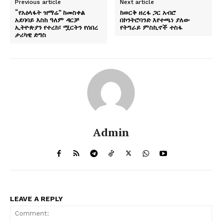
Previous article
Next article
“የአዕላፋት ዝማሬ” ከመስቀል
ከወርቅ ዘረፋ ጋር አብሮ
አደባባይ እስከ ዓለም ዳርቻ
በኮንትሮባንድ እየተጫነ ያለው
ኢትዮጵያን የተረከ፣ ሟርትን የሰበረ
የትግራይ ምስኪኖች ተስፋ
ታሪካዊ ድግስ
Admin
LEAVE A REPLY