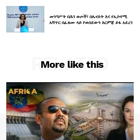
መንግሥት በሕገ ወጦች፣ በሌብነት እና የኢኮኖሚ
አሻጥር በፈጸሙ ላይ የወሰደውን እርምጃ ይፋ አደረገ
RELATED
More like this