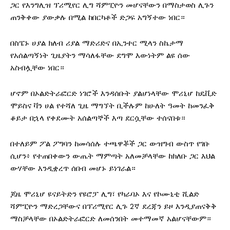
ጋር የእንግሊዝ ፕሪሚየር ሊግ ሻምፒዮን መሆናቸውን በማስታወስ ሊጉን
ጠንቅቀው ያውቃሉ በሚል ከበርካቶች ድጋፍ አግኝተው ነበር።
በስፔኑ ሀያል ክለብ ሪያል ማድሪድና በኢንተር ሚላን ስኬታማ
የአሰልጣኝነት ጊዜያትን ማሳለፋቸው ደግሞ እውነትም ልዩ ሰው
አስብሏቸው ነበር።
ሆኖም በኦልድትራፎርድ ነገሮች እንዳሰቡት ያልሆነላቸው ሞሪኒሆ ከዴቪድ
ሞይስና ቫን ሀል የተሻለ ጊዜ ማግኘት ቢችሉም ከሁለት ዓመት ከመንፈቅ
ቆይታ በኋላ የቀደሙት አሰልጣኞች እጣ ደርሷቸው ተሰናበቱ።
በተለይም ፖል ፖግባን ከመሳሰሉ ተጫዋቾች ጋር ውዝግብ ውስጥ የገቡ
ሲሆን፥ የተጠበቀውን ውጤት ማምጣት አለመቻላቸው ከክለቡ ጋር እህል
ውሃቸው እንዲቋረጥ ሰበብ መሆኑ ይነገራል።
ጆዜ ሞሪኒሆ ዩናይትድን የዩሮፓ ሊግ፣ የካራባኦ እና የኮሙኒቲ ሺልድ
ሻምፒዮን ማድረጋቸውና በፕሪሚየር ሊጉ 2ኛ ደረጃን ይዞ እንዲያጠናቅቅ
ማስቻላቸው በኦልድትራፎርድ ለመሰንበት መተማመኛ አልሆናቸውም።