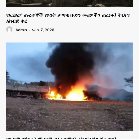
የኢህአፓ ጡረተኞች የሶስት ታጣቂ ቡድን መሪዎችን ጠረነፉ፤ ትህነግ
አኩርፎ ቀረ
Admin
-
ነሐሴ 7, 2026