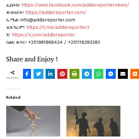
ፌስቡክ፡
https://web.facebook.com/addisreporternews/
ዌብሳይት፡
https://addisreporter.com/
ኢሜል፡ info@addisreporter.com
ቴሌግራም፡
https://t.me/addisreporter2
X፡
https://x.com/addisreporter
ስልክ ቁጥር፡ +251981866434 / +251116393393
Share and Enjoy !
SHARES
Related