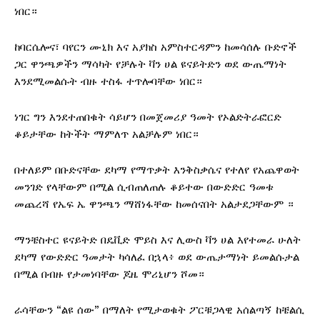
ነበር።
ከባርሴሎና፣ ባየርን ሙኒክ እና አያክስ አምስተርዳምን ከመሳሰሉ ቡድኖች
ጋር ዋንጫዎችን ማሳካት የቻሉት ቫን ሀል ዩናይትድን ወደ ውጤማነት
እንደሚመልሱት ብዙ ተስፋ ተጥሎባቸው ነበር።
ነገር ግን እንደተጠበቁት ሳይሆን በመጀመሪያ ዓመት የኦልድትራፎርድ
ቆይታቸው ከትችት ማምለጥ አልቻሉም ነበር።
በተለይም በቡድናቸው ደካማ የማጥቃት እንቅስቃሴና የተለየ የአጨዋወት
መንገድ የላቸውም በሚል ሲብጠለጠሉ ቆይተው በውድድር ዓመቱ
መጨረሻ የኤፍ ኤ ዋንጫን ማሸነፋቸው ከመሰናበት አልታደጋቸውም ።
ማንቼስተር ዩናይትድ በዴቪድ ሞይስ እና ሊውስ ቫን ሀል እየተመራ ሁለት
ደካማ የውድድር ዓመታት ካሳለፈ በኋላ፥ ወደ ውጤታማነት ይመልሱታል
በሚል በብዙ የታመነባቸው ጆዜ ሞሪኒሆን ሾመ።
ራሳቸውን “ልዩ ሰው” በማለት የሚታወቁት ፖርቹጋላዊ አሰልጣኝ ከቼልሲ