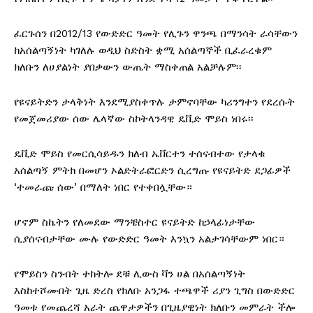
ፈርጉሰን በ2012/13 የውድድር ዓመት የሊጉን ዋንጫ በማንሳት ራሳቸውን
ከአሰልጣኝነት ካገለሉ ወዲህ ስድስት ቋሚ አሰልጣኞች ቢፈራረቁም
ክለቡን ለሀያልነት ያበቃውን ውጤት ማስቀጠል አልቻሉም፡፡
የዩናይትድን ታላቅነት እንደሚያስቀጥሉ ታምኖባቸው ካሪንግተን የደረሱት
የመጀመሪያው ሰው ሌላኛው ስኮትላንዳዊ ዴቪድ ሞይስ ነበሩ፡፡
ዴቪድ ሞይስ የመርሲሳይዱን ክለብ ኤቨርተን ተሰናብተው የታላቁ
አሰልጣኝ ምትክ በመሆን ኦልድትራፎርድን ሲረግጡ የዩናይትድ ደጋፊዎች
‘ተመራጩ ሰው’ በማለት ነበር የተቀበሏቸው።
ሆኖም ስኬትን የለመደው ማንቼስተር ዩናይትድ ከኃላፊነታቸው
ሲያሰናብታቸው ሙሉ የውድድር ዓመት እንኳን አልታገሳቸውም ነበር።
የሞይስን ስንብት ተከትሎ ደቹ ሊውስ ቫን ሀል በአሰልጣኝነት
እስከተሾሙበት ጊዜ ድረስ የክለቡ አንጋፋ ተጫዋች ሪያን ጊግስ በውድድር
ዓመቱ የመጨረሻ አራት ጨዋታዎችን በጊዜያዊነት ክለቡን መምራት ችሎ