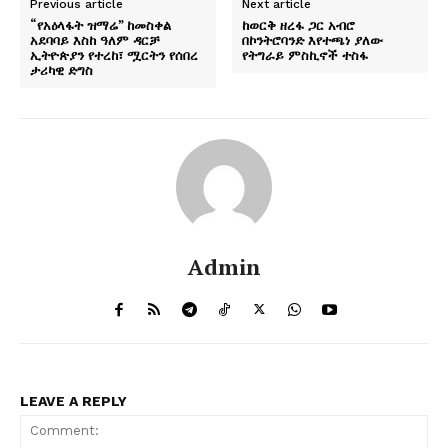
Previous article
Next article
“የአዕላፋት ዝማሬ” ከመስቀል
ከወርቅ ዘረፋ ጋር አብሮ
አደባባይ እስከ ዓለም ዳርቻ
በኮንትሮባንድ እየተጫነ ያለው
ኢትዮጵያን የተረከ፣ ሟርትን የሰበረ
የትግራይ ምስኪኖች ተስፋ
ታሪካዊ ድግስ
Admin
LEAVE A REPLY