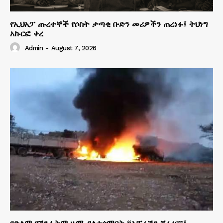
የኢህአፓ ጡረተኞች የሶስት ታጣቂ ቡድን መሪዎችን ጠረነፉ፤ ትህነግ
አኩርፎ ቀረ
Admin
-
August 7, 2026