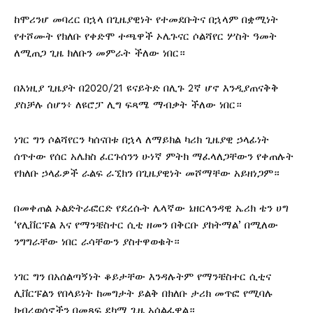
ከሞሪንሆ መባረር በኋላ በጊዜያዊነት የተመደቡትና በኋላም በቋሚነት
የተሾሙት የክለቡ የቀድሞ ተጫዋች ኦሌጉናር ሶልሻየር ሦስት ዓመት
ለሚጠጋ ጊዜ ክለቡን መምራት ችለው ነበር።
በእነዚያ ጊዜያት በ2020/21 ዩናይትድ በሊጉ 2ኛ ሆኖ እንዲያጠናቅቅ
ያስቻሉ ሰሆን፥ ለዩሮፓ ሊግ ፍጻሜ ማብቃት ችለው ነበር።
ነገር ግን ሶልሻየርን ካሰናበቱ በኋላ ለማይክል ካሪክ ጊዜያዊ ኃላፊነት
ሰጥተው የሰር አሌክስ ፈርጉሰንን ሁነኛ ምትክ ማፈላለጋቸውን የቀጠሉት
የክለቡ ኃላፊዎች ራልፍ ራኚክን በጊዜያዊነት መሾማቸው አይዘነጋም።
በመቀጠል ኦልድትራፎርድ የደረሱት ሌላኛው ኔዘርላንዳዊ ኤሪክ ቴን ሀግ
‘የሊቨርፑል እና የማንቼስተር ሲቲ ዘመን በቅርቡ ያከትማል’ በሚለው
ንግግራቸው ነበር ራሳቸውን ያስተዋወቁት።
ነገር ግን በአሰልጣኝነት ቆይታቸው እንዳሉትም የማንቼስተር ሲቲና
ሊቨርፑልን የበላይነት ከመግታት ይልቅ በክለቡ ታሪክ መጥፎ የሚባሉ
ክብረወሰኖችን በመጻፍ ደካማ ጊዜ አሰልፈዋል።