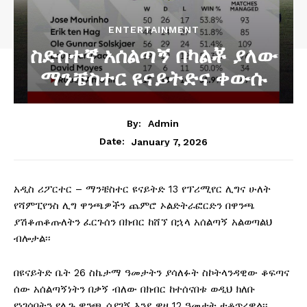
ENTERTAINMENT
ስድስተኛ አሰልጣኝ በካልቾ ያለው
ማንቼስተር ዩናይትድና ቀውሱ
By:
Admin
January 7, 2026
Date:
አዲስ ሪፖርተር – ማንቼስተር ዩናይትድ 13 የፕሪሚየር ሊግና ሁለት
የሻምፒየንስ ሊግ ዋንጫዎችን ጨምሮ ኦልድትራፎርድን በዋንጫ
ያሽቆጠቆጡለትን ፈርጉሰን በክብር ከሸኘ በኋላ አሰልጣኝ አልወጣልህ
ብሎታል፡፡
በዩናይትድ ቤት 26 ስኬታማ ዓመታትን ያሳለፉት ስኮትላንዳዊው ቆፍጣና
ሰው አሰልጣኝነትን በቃኝ ብለው በክብር ከተሰናበቱ ወዲህ ክለቡ
የነገሰበትን የሊጉ ዋንጫ ሳያገኝ እንደ ዋዛ 12 ዓመታት ተቆጥረዋል፡፡