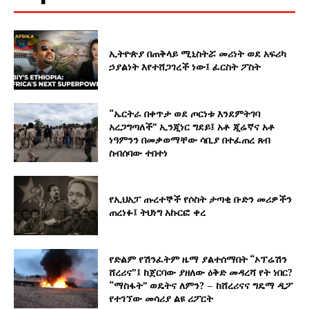
ኢትዮጵያ በጠቅላይ ሚኒስትሯ መሪነት ወደ አፍሪካ
ኃያልነት እየተሸጋገረች ነው፤ ፈርስት ፖስት
“ኤርትራ በቀጥታ ወደ ጦርነቱ እንደምትገባ
አረጋግጣለች” ኢንጂነር ግደይ፤ አቶ ጂሬኛና አቶ
ነዓምንን በመቃወማቸው ሳቢያ በተፈጠረ ጸብ
ስብሰባው ተበተነ
የኢህአፓ ጡረተኞች የሶስት ታጣቂ ቡድን መሪዎችን
ጠረነፉ፤ ትህነግ አኩርፎ ቀረ
የድልም የሽንፈትም ዜማ ያልተሰማበት “ኦፕሬሽን
ሸረሪና”፤ ከጀርባው ያዘለው ዕቅድ መዳረሻ የት ነበር?
“ማስፋት” ወዴትና ለምን? – ከሸረሪናና ግዴማ ዲፖ
የተገኘው መሳሪያ ልዩ ሪፖርት