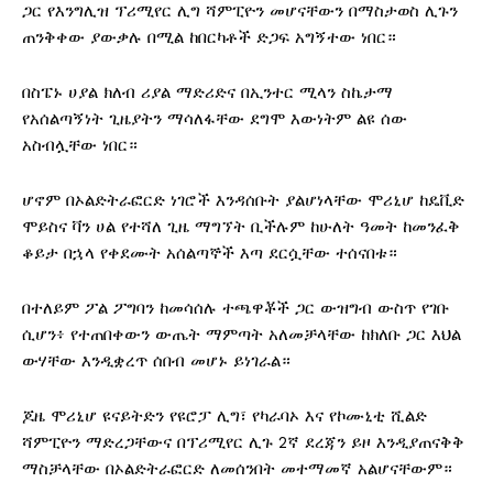
ጋር የእንግሊዝ ፕሪሚየር ሊግ ሻምፒዮን መሆናቸውን በማስታወስ ሊጉን
ጠንቅቀው ያውቃሉ በሚል ከበርካቶች ድጋፍ አግኝተው ነበር።
በስፔኑ ሀያል ክለብ ሪያል ማድሪድና በኢንተር ሚላን ስኬታማ
የአሰልጣኝነት ጊዜያትን ማሳለፋቸው ደግሞ እውነትም ልዩ ሰው
አስብሏቸው ነበር።
ሆኖም በኦልድትራፎርድ ነገሮች እንዳሰቡት ያልሆነላቸው ሞሪኒሆ ከዴቪድ
ሞይስና ቫን ሀል የተሻለ ጊዜ ማግኘት ቢችሉም ከሁለት ዓመት ከመንፈቅ
ቆይታ በኋላ የቀደሙት አሰልጣኞች እጣ ደርሷቸው ተሰናበቱ።
በተለይም ፖል ፖግባን ከመሳሰሉ ተጫዋቾች ጋር ውዝግብ ውስጥ የገቡ
ሲሆን፥ የተጠበቀውን ውጤት ማምጣት አለመቻላቸው ከክለቡ ጋር እህል
ውሃቸው እንዲቋረጥ ሰበብ መሆኑ ይነገራል።
ጆዜ ሞሪኒሆ ዩናይትድን የዩሮፓ ሊግ፣ የካራባኦ እና የኮሙኒቲ ሺልድ
ሻምፒዮን ማድረጋቸውና በፕሪሚየር ሊጉ 2ኛ ደረጃን ይዞ እንዲያጠናቅቅ
ማስቻላቸው በኦልድትራፎርድ ለመሰንበት መተማመኛ አልሆናቸውም።