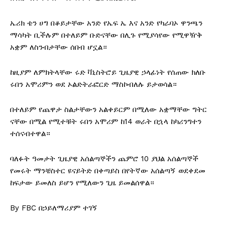
ኤሪክ ቴን ሀግ በቆይታቸው አንድ የኤፍ ኤ እና አንድ የካራባኦ ዋንጫን
ማሳካት ቢችሉም በተለይም ቡድናቸው በሊጉ የሚያሳየው የሚዋዥቅ
አቋም ለስንብታቸው ሰበብ ሆኗል።
ከዚያም ለምክትላቸው ሩድ ቫኒስትሮይ ጊዜያዊ ኃላፊነት የሰጠው ክለቡ
ሩበን አሞሪምን ወደ ኦልድትራፎርድ ማስኮብለሉ ይታወሳል።
በተለይም የጨዋታ ስልታቸውን አልቀይርም በሚለው አቋማቸው ግትር
ናቸው በሚል የሚተቹት ሩበን አሞሪም ከ14 ወራት በኋላ ከካሪንግተን
ተሰናብተዋል።
ባለፉት ዓመታት ጊዜያዊ አሰልጣኞችን ጨምሮ 10 ያህል አሰልጣኞች
የመሩት ማንቼስተር ዩናይትድ በቀጣይስ በየትኛው አሰልጣኝ ወደቀደመ
ከፍታው ይመለስ ይሆን የሚለውን ጊዜ ይመልሰዋል።
By FBC በኃይለማሪያም ተገኝ