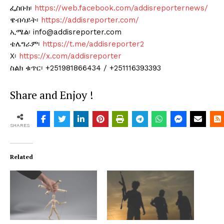
ፌስቡክ፡
https://web.facebook.com/addisreporternews/
ዌብሳይት፡
https://addisreporter.com/
ኢሜል፡ info@addisreporter.com
ቴሌግራም፡
https://t.me/addisreporter2
X፡
https://x.com/addisreporter
ስልክ ቁጥር፡ +251981866434 / +251116393393
Share and Enjoy !
SHARES
Related