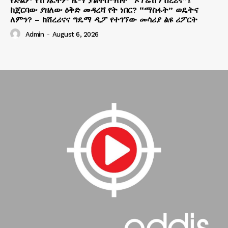
የድልም የሽንፈትም ዜማ ያልተሰማበት “ኦፕሬሽን ሸረሪና”፤
ከጀርባው ያዘለው ዕቅድ መዳረሻ የት ነበር? “ማስፋት” ወዴትና
ለምን? – ከሸረሪናና ግዴማ ዲፖ የተገኘው መሳሪያ ልዩ ሪፖርት
Admin
-
August 6, 2026