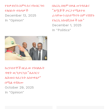
የቴዎድሮስ እምባ እና የክብር ካባ
በአርሲ በቂም በቀል መገዳደልና
የለበሱት ተኩላዎች
“ለሟቾች ታርጋ የሚለጥፉ
ራሳቸውን በኃይማኖት ስም የሸሸጉ
December 13, 2025
የአርሲ አክቲቪስቶች አሉ”
In "Opinion"
December 1, 2025
In "Politics"
ከረሃብተኞች ዘርፈው የኮበለሉት
ዳዊት ወ/ጊዮርጊስ “ለሐገርና
ለሕዝብ ላደረጉት አስተዋፅዖ”
በሚል ተሸለሙ
October 29, 2025
In "Opinion"