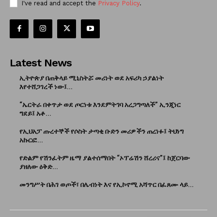
I've read and accept the
Privacy Policy
.
Latest News
ኢትዮጵያ በጠቅላይ ሚኒስትሯ መሪነት ወደ አፍሪካ ኃያልነት
እየተሸጋገረች ነው፤...
“ኤርትራ በቀጥታ ወደ ጦርነቱ እንደምትገባ አረጋግጣለች” ኢንጂነር
ግደይ፤ አቶ...
የኢህአፓ ጡረተኞች የሶስት ታጣቂ ቡድን መሪዎችን ጠረነፉ፤ ትህነግ
አኩርፎ...
የድልም የሽንፈትም ዜማ ያልተሰማበት “ኦፕሬሽን ሸረሪና”፤ ከጀርባው
ያዘለው ዕቅድ...
መንግሥት በሕገ ወጦች፣ በሌብነት እና የኢኮኖሚ አሻጥር በፈጸሙ ላይ...