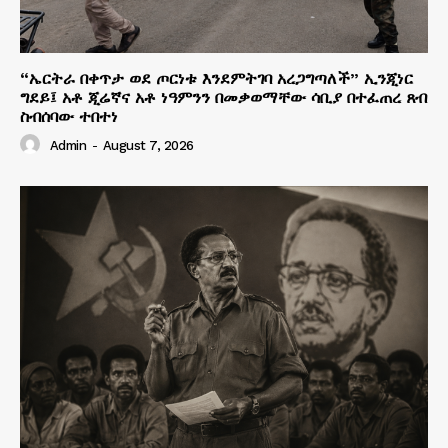
“ኤርትራ በቀጥታ ወደ ጦርነቱ እንደምትገባ አረጋግጣለች” ኢንጂነር
ግደይ፤ አቶ ጂሬኛና አቶ ነዓምንን በመቃወማቸው ሳቢያ በተፈጠረ ጸብ
ስብሰባው ተበተነ
Admin
-
August 7, 2026