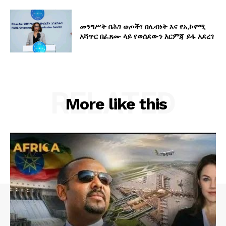
መንግሥት በሕገ ወጦች፣ በሌብነት እና የኢኮኖሚ
አሻጥር በፈጸሙ ላይ የወሰደውን እርምጃ ይፋ አደረገ
RELATED
More like this