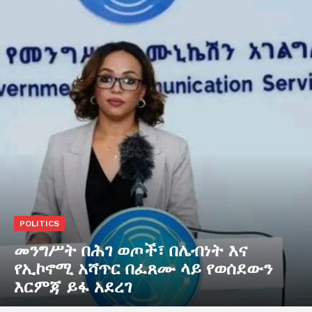
POLITICS
መንግሥት በሕገ ወጦች፣ በሌብነት እና
የኢኮኖሚ አሻጥር በፈጸሙ ላይ የወሰደውን
እርምጃ ይፋ አደረገ