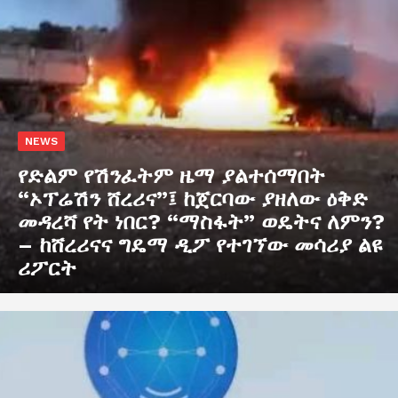
NEWS
የድልም የሽንፈትም ዜማ ያልተሰማበት
“ኦፕሬሽን ሸረሪና”፤ ከጀርባው ያዘለው ዕቅድ
መዳረሻ የት ነበር? “ማስፋት” ወዴትና ለምን?
– ከሸረሪናና ግዴማ ዲፖ የተገኘው መሳሪያ ልዩ
ሪፖርት