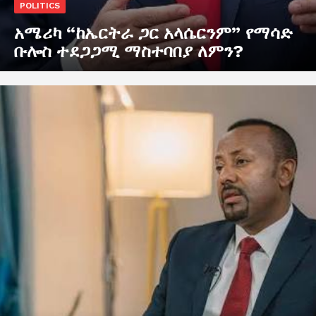
POLITICS
አሜሪካ “ከኤርትራ ጋር አላሴርንም” የማሳድ
ቡሎስ ተደጋጋሚ ማስተባበያ ለምን?