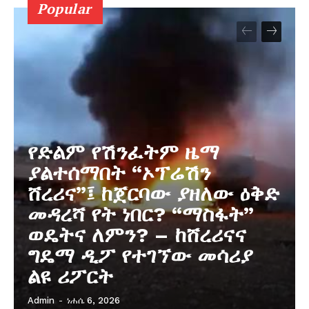
Popular
የድልም የሽንፈትም ዜማ
ያልተሰማበት “ኦፕሬሽን
ሸረሪና”፤ ከጀርባው ያዘለው ዕቅድ
መዳረሻ የት ነበር? “ማስፋት”
ወዴትና ለምን? – ከሸረሪናና
ግዴማ ዲፖ የተገኘው መሳሪያ
ልዩ ሪፖርት
Admin
-
ነሐሴ 6, 2026