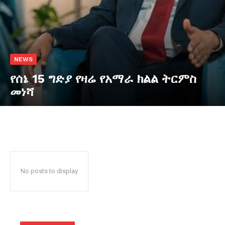
NEWS
የሰኔ 15 ግድያ የዛሬ የአማራ ክልል ትርምስ
መነሻ
No posts to display