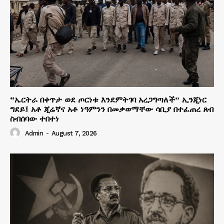
“ኤርትራ በቀጥታ ወደ ጦርነቱ እንደምትገባ አረጋግጣለች” ኢንጂነር
ግደይ፤ አቶ ጂሬኛና አቶ ነዓምንን በመቃወማቸው ሳቢያ በተፈጠረ ጸብ
ስብሰባው ተበተነ
Admin
-
August 7, 2026