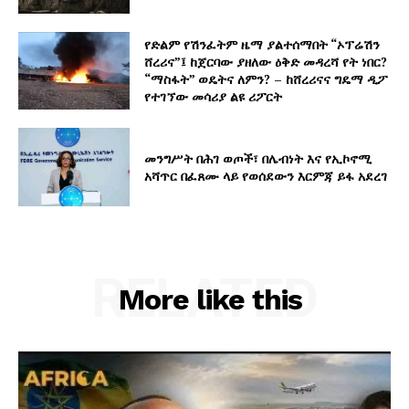
የድልም የሽንፈትም ዜማ ያልተሰማበት “ኦፕሬሽን
ሸረሪና”፤ ከጀርባው ያዘለው ዕቅድ መዳረሻ የት ነበር?
“ማስፋት” ወዴትና ለምን? – ከሸረሪናና ግዴማ ዲፖ
የተገኘው መሳሪያ ልዩ ሪፖርት
መንግሥት በሕገ ወጦች፣ በሌብነት እና የኢኮኖሚ
አሻጥር በፈጸሙ ላይ የወሰደውን እርምጃ ይፋ አደረገ
RELATED
More like this