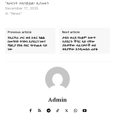
"ለጦርነት ተዘጋጅቷል፤ ሊያጠፋን
ነው" በሚል ያዘጋጀው
December 17, 2025
የፕሮፓጋንዳ ሰነድ ይፋ ሆነበት።
In "News"
ሻለቃ ሃጎስ ስድስት መቶ
ተዋጊዎቹ በሚቀጥለው ሳምንት
እጅ እንደሚሰጡ አስታወቀ።
Previous article
Next article
ለሻዕቢያ እያገለገለ ያለውን
የኤርትራ ጦር ወደ አፋር ክልል
ታደሰ ወረደ የአቋም ለውጥ
የትህነግ ቡድን ለማስወገድ
በመግባት ትንኮሳ እያደረገ ነው፤
ሳያደርጉ ችግር ላይ ናቸው
ከትግራይ ሰላም ኃይሎች ጋር
ሻዕቢያ የከፋ የዘር ጭፍጨፋ ላይ
ያሉዋቸው ተፈናቃዮች ወደ
ነው
ቀዬያቸው እንዲመለሱ ጠየቁ
እንደሚቀላቀል አስታወቀ። የአገር
መከላከያን…
Admin