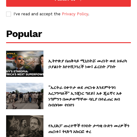
I've read and accept the
Privacy Policy
.
Popular
ኢትዮጵያ በጠቅላይ ሚኒስትሯ መሪነት ወደ አፍሪካ
ኃያልነት እየተሸጋገረች ነው፤ ፈርስት ፖስት
“ኤርትራ በቀጥታ ወደ ጦርነቱ እንደምትገባ
አረጋግጣለች” ኢንጂነር ግደይ፤ አቶ ጂሬኛና አቶ
ነዓምንን በመቃወማቸው ሳቢያ በተፈጠረ ጸብ
ስብሰባው ተበተነ
የኢህአፓ ጡረተኞች የሶስት ታጣቂ ቡድን መሪዎችን
ጠረነፉ፤ ትህነግ አኩርፎ ቀረ