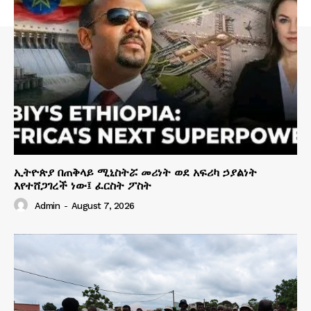
ኢትዮጵያ በጠቅላይ ሚኒስትሯ መሪነት ወደ አፍሪካ ኃያልነት
እየተሸጋገረች ነው፤ ፈርስት ፖስት
Admin
-
August 7, 2026