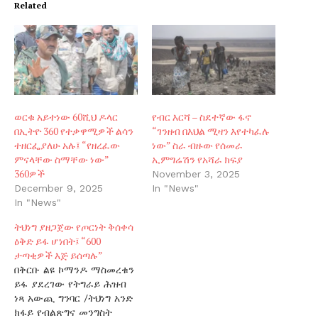
Related
ወርቁ አይተነው 60ሺህ ዶላር
የብር እርሻ – ስደተኛው ፋኖ
በኢትዮ 360 የተቃዋሚዎች ልሳን
“ገንዘብ በእህል ሚዛን እየተካፈሉ
ተዘርፌያለሁ አሉ፤ “የዘረፈው
ነው” ስራ ብዙው የሰመራ
ምናላቸው ስማቸው ነው”
ኢምግሬሽን የአሻራ ክፍያ
360ዎች
November 3, 2025
December 9, 2025
In "News"
In "News"
ትህነግ ያዘጋጀው የጦርነት ቅሰቀሳ
ዕቅድ ይፋ ሆነበት፤ “600
ታጣቂዎች እጅ ይሰጣሉ”
በቅርቡ ልዩ ኮማንዶ ማስመረቁን
ይፋ ያደረገው የትግራይ ሕዝብ
ነጻ አውጪ ግንባር /ትህነግ አንድ
ክፋይ የብልጽግና መንግስት