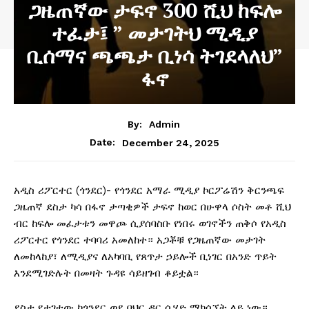
ጋዜጠኛው ታፍኖ 300 ሺህ ከፍሎ
ተፈታ፤ ” መታገትህ ሚዲያ
ቢሰማና ጫጫታ ቢነሳ ትገደላለህ”
ፋኖ
By:
Admin
December 24, 2025
Date:
አዲስ ሪፖርተር (ጎንደር)- የጎንደር አማራ ሚዲያ ኮርፖሬሽን ቅርንጫፍ
ጋዜጠኛ ደስታ ካሳ በፋኖ ታጣቂዎች ታፍኖ ከወር በሁዋላ ሶስት መቶ ሺህ
ብር ከፍሎ መፈታቱን መዋጮ ሲያሰባስቡ የነበሩ ወገኖችን ጠቅሶ የአዲስ
ሪፖርተር የጎንደር ተባባሪ አመለከተ። አጋቾቹ የጋዜጠኛው መታገት
ለመከላከያ፣ ለሚዲያና ለአካባቢ የጸጥታ ኃይሎች ቢነገር በአንድ ጥይት
እንደሚገድሉት በመዛት ጉዳዩ ሳይዘገብ ቆይቷል።
ደስታ የታገተው ከጎንደር ወደ ባህር ዳር ሲሄድ ማክሰኚት ላይ ነው።