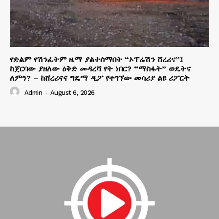
የድልም የሽንፈትም ዜማ ያልተሰማበት “ኦፕሬሽን ሸረሪና”፤
ከጀርባው ያዘለው ዕቅድ መዳረሻ የት ነበር? “ማስፋት” ወዴትና
ለምን? – ከሸረሪናና ግዴማ ዲፖ የተገኘው መሳሪያ ልዩ ሪፖርት
Admin
-
August 6, 2026