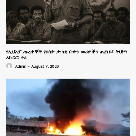
የኢህአፓ ጡረተኞች የሶስት ታጣቂ ቡድን መሪዎችን ጠረነፉ፤ ትህነግ
አኩርፎ ቀረ
Admin
-
August 7, 2026