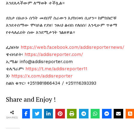
እንደሌላችውም ለማወቅ ተችሏል።
ደስታ በአሁኑ ሰዓት መደበኛ ስራውን እያከናወነ ሲሆን። ከምስክሮቹ
እንደተሰማው ሞባይል የያዘ፣ ንጹህ ልብስ የለበሰ፣ እንዲሁም ጥቆማ
የተላለፈበት ሰው እንደሚታገት ገልጸዋል።
ፌስቡክ፡
https://web.facebook.com/addisreporternews/
ዌብሳይት፡
https://addisreporter.com/
ኢሜል፡ info@addisreporter.com
ቴሌግራም፡
https://t.me/addisreporter11
X፡
https://x.com/addisreporter
ስልክ ቁጥር፡ +251981866434 / +251116393393
Share and Enjoy !
SHARES