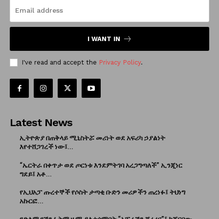
I WANT IN
I've read and accept the
Privacy Policy
.
Latest News
ኢትዮጵያ በጠቅላይ ሚኒስትሯ መሪነት ወደ አፍሪካ ኃያልነት
እየተሸጋገረች ነው፤...
“ኤርትራ በቀጥታ ወደ ጦርነቱ እንደምትገባ አረጋግጣለች” ኢንጂነር
ግደይ፤ አቶ...
የኢህአፓ ጡረተኞች የሶስት ታጣቂ ቡድን መሪዎችን ጠረነፉ፤ ትህነግ
አኩርፎ...
የድልም የሽንፈትም ዜማ ያልተሰማበት “ኦፕሬሽን ሸረሪና”፤ ከጀርባው