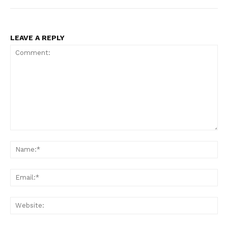
LEAVE A REPLY
Comment:
Na
Ema
Web