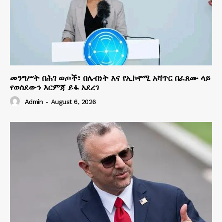
መንግሥት በሕገ ወጦች፣ በሌብነት እና የኢኮኖሚ አሻጥር በፈጸሙ ላይ
የወሰደውን እርምጃ ይፋ አደረገ
Admin
-
August 6, 2026