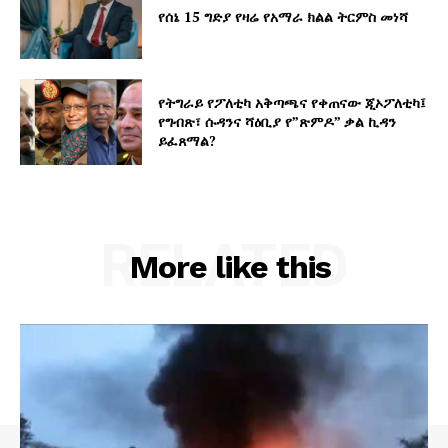
የሰኔ 15 ግድያ የዛሬ የአማራ ክልል ትርምስ መነሻ
የትግራይ የፖለቲካ አቅጣጫና የቀጠናው ጂኦፖለቲካ፤
የግብጽ፣ ሱዳንና ሻዕቢያ የ”ጽምዶ” ቃል ኪዳን
ይፈጸማል?
RELATED
More like this