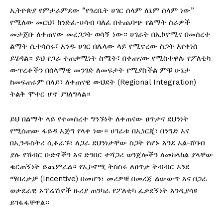
ኢትዮጵያ የምታራምደው “የጎረቤት ሀገር ሰላም ለኔም ሰላም ነው”
የሚለው መርህ፣ ከንድፈ-ሀሳብ ባለፈ በተጨባጭ የልማት ስራዎች
መታጀቡ ለቀጠናው መረጋጋት ወሳኝ ነው። ሀገራት በኢኮኖሚና በመሰረተ
ልማት ሲተሳሰሩ፣ አንዱ ሀገር በሌላው ላይ የሚኖረው ስጋት እየቀነሰ
ይሄዳል። ይህ የጋራ ተጠቃሚነት ስሜት፣ በቀጠናው የሚስተዋሉ የፖለቲካ
ውጥረቶችን በሰላማዊ መንገድ ለመፍታት የሚያስችል ምቹ ሁኔታ
ከመፍጠሩም በላይ፣ ለቀጠናዊ ውህደት (Regional Integration)
ትልቅ ሞተር ሆኖ ያገለግላል።
ይህ በልማት ላይ የተመሰረተ ግንኙነት ለቀጠናው ፀጥታና ደህንነት
የሚሰጠው ፋይዳ እጅግ የላቀ ነው። ሀገራቱ በኢነርጂ፣ በንግድ እና
በኢንዱስትሪ ሲቆራኙ፣ ለጋራ ደህንነታቸው ስጋት የሆኑ እንደ አል-ሸባብ
ያሉ የሽብር ቡድኖችን እና ድንበር ተሻጋሪ ወንጀሎችን ለመከላከል ያላቸው
ቁርጠኝነት ይጨምራል። የኢኮኖሚ ትስስሩ ለፀጥታ ትብብር እንደ
ማበረታቻ (Incentive) በመሆን፣ መሪዎቹ በመረጃ ልውውጥ እና በጋራ
ወታደራዊ ኦፕሬሽኖች ዙሪያ ጠንካራ የፖለቲካ ፈቃደኝነት እንዲያሳዩ
ይገፋፋቸዋል።