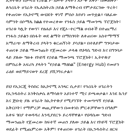
ኢትዮጵያ በታዳሽ የኃይል ምንጮች ያላትን እምቅ አቅም በመጠቀም
ለጎረቤት ሀገራት የኤሌክትሪክ ኃይል ለማቅረብ የምታደርገው ጥረት፣
የቀጠናው የኢኮኖሚ ውህደት ዋነኛ ምሰሶ እየሆነ መጥቷል። ባለፈው
ሳምንት በሶማሌ ክልል የተመረቀው የንፋስ ኃይል ማመንጫ ፕሮጀክት፣
ሀገሪቱ ካሏት የውሃ፣ የፀሐይ እና የጂኦ-ተርማል ሀብቶች በተጨማሪ
የንፋስ ኃይልን በስፋት ወደ ልማት በማስገባት ለቀጠናው አስተማማኝ
አማራጭ ለማቅረብ ያላትን ቁርጠኝነት ያሳያል። በተለይም ግንባታው
ተጠናቆ ኃይል ማመንጨት የጀመረው ታላቁ የህዳሴ ግድብ እና በግንባታ
ላይ ያለው ግዙፉ የኮይሻ የኃይል ማመንጫ ፕሮጀክት፣ ኢትዮጵያ
በምስራቅ አፍሪካ ያላትን “የኃይል ማዕከል” (Energy Hub) የመሆን
ራዕይ ወደማይናወጥ ደረጃ ያሸጋግሩታል።
ይህ የኢነርጂ ትስስር ከኢኮኖሚ አንጻር ሲታይ፣ የጎረቤት ሀገራትን
የኢንዱስትሪ እንቅስቃሴ ለማሳለጥ አይነተኛ ሚና ይጫወታል። እንደ ኬንያ
እና ጅቡቲ ያሉ ሀገራት ከኢትዮጵያ የሚያገኙት ተመጣጣኝ የኃይል
አቅርቦት፣ የማምረቻ ወጪያቸውን በመቀነስ ምርቶቻቸውን በዓለም
አቀፍ ገበያ ተወዳዳሪ እንዲያደርጉ ይረዳቸዋል። የህዳሴው ግድብ
ማመንጨት የጀመረው ከፍተኛ መጠን ያለው ኃይል እና የኮይሻ ፕሮጀክት
ወደፊት የሚጨምረው አቅም፣ የቀጠናው ሀገራት በኢንዱስትሪ ዘርፍ