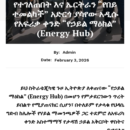
የተገለጠበት እና ኤርትራን “የበይ
ተመልካች” አድርጎ ያሳየው አዲሱ
የአፍሪቃ ቀንድ “የኃይል ማዕከል”
(Energy Hub)
By:
Admin
February 3, 2026
Date:
ይህ ስትራቴጂካዊ ጉዞ ኢትዮጵያ ለቀጠናው “የኃይል
ማዕከል” (Energy Hub) በመሆን የምታደርገውን ጥረት
ይበልጥ የሚያጠናክር ሲሆን፣ በተለይም የታላቁ የህዳሴ
ግድብ ከሌሎች የሃይል ማመንጫዎች ጋር ተደምሮ ለአፍሪካ
ቀንድ አስተማማኝ የታዳሽ ኃይል አቅርቦት ዋስትና
ይሆናል።