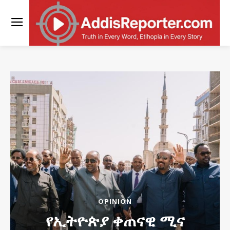
OPINION
የኢትዮጵያ ቀጠናዊ ሚና