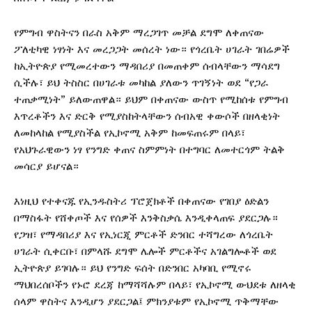
የምግብ ዋስትናን በራስ አቅም ማረጋገጥ መቻል ደግሞ ለቀጠናው
ፖለቲካዊ ነፃነት እና መረጋጋት መሰረት ነው። የጎረቤት ሀገራት ገበሬዎች
ከኢትዮጵያ የሚመረተውን ማዳበሪያ በመጠቀም ሰብላቸውን ማሳደግ
ሲችሉ፣ ይህ ትስስር በሀገራቱ መካከል ያለውን ጥገኝነት ወደ “የጋራ
ተጠቃሚነት” ይለውጠዋል። ይህም በቀጠናው ውስጥ የሚከሰቱ የምግብ
እጥረቶችን እና ድርቅ የሚያስከትላቸውን ሰብአዊ ቀውሶች በዘላቂነት
ለመከላከል የሚያስችል የኢኮኖሚ አቅም ከመፍጠሩም በላይ፣
የአህጉራዊውን ነፃ የንግድ ቀጠና ስምምነት በተግባር ለመተርጎም ትልቅ
መሳርያ ይሆናል።
እነዚህ የተቀናጁ የኢንዱስትሪ ፕሮጀክቶች በቀጠናው የገበያ ዕድልን
በማስፋት የሸቀጦች እና የሰዎች እንቅስቃሴ እንዲቀላጠፍ ያደርጋሉ።
የጋዝ፣ የማዳበሪያ እና የኢነርጂ ምርቶች ድንበር ተሻግረው ለጎረቤት
ሀገራት ሲቀርቡ፣ በምላሹ ደግሞ ሌሎች ምርቶችና አገልግሎቶች ወደ
ኢትዮጵያ ይገባሉ። ይህ የንግድ ፍሰት በድንበር አካባቢ የሚኖሩ
ማህበረሰቦችን የኑሮ ደረጃ ከማሻሻሉም በላይ፣ የኢኮኖሚ ውህደቱ ለዘላቂ
ሰላም ዋስትና እንዲሆን ያደርጋል፤ ምክንያቱም የኢኮኖሚ ጥቅማቸው