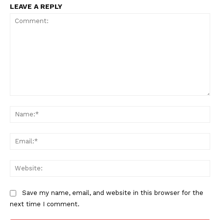
LEAVE A REPLY
Comment:
Na
Ema
Web
Save my name, email, and website in this browser for the
next time I comment.