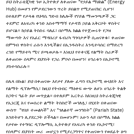
ይህ ስትራቴጂካዊ ጉዞ ኢትዮጵያ ለቀጠናው “የኃይል ማዕከል” (Energy
Hub) በመሆን የምታደርገውን ጥረት ይበልጥ የሚያጠናክር ሲሆን፣
በተለይም የታላቁ የህዳሴ ግድብ ከሌሎች የሃይል ማመንጫዎች ጋር
ተደምሮ ለአፍሪካ ቀንድ አስተማማኝ የታዳሽ ኃይል አቅርቦት ዋስትና
ይሆናል። ከኃይል ትስስሩ ባለፈ፣ በሶማሌ ክልል የተጀመሩት የጋዝ
ማውጣት እና የአፈር ማዳበሪያ ፋብሪካ ግንባታዎች ሲጠናቀቁ፣ ቀጠናው
በምግብ ዋስትና ራሱን እንዲችልና በኢንዱስትሪ እንዲተሳሰር በማድረግ
ረገድ የማይተካ ሚና ይጫወታሉ። እነዚህ የተቀናጁ የልማት ስራዎች
ለቀጠናው ሰላምና ደህንነት የጋራ ምሶሶ በመሆን፣ ሀገራቱን በኢኮኖሚ
ያስተሳስራሉ።
በሌላ በኩል፣ ይህ በቀጠናው እየታየ ያለው ፈጣን የኢኮኖሚ ውህደት እና
የልማት ዲፕሎማሲ፣ ከዚህ የትብብር ማዕቀፍ ውጭ ለሆኑ ሀገራት ትልቅ
ስጋትና ግፊት ይዞ መጥቷል። በተለይም ኤርትራ ከእነዚህ ስትራቴጂካዊ
የኢነርጂ እና የመሰረተ ልማት ትስስሮች መገለሏ፣ በሂደት በቀጠናው
ውስጥ “የበይ ተመልካች” እና “ገለልተኛ መንግስት” (Pariah State)
እንድትሆን ሊያደርጋት ይችላል። በመሆኑም፣ አሁን ላይ በሶማሌ ክልል
የታየው የተግባር ዲፕሎማሲ ኢትዮጵያ የአፍሪካ ቀንድ የኢኮኖሚ፣
የሰላምና ደህንነት መሪ መሆኗን የሚያረጋግጥና የቀጠናውን የወደፊት ዕጣ