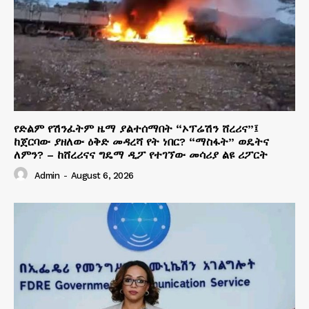
የድልም የሽንፈትም ዜማ ያልተሰማበት “ኦፕሬሽን ሸረሪና”፤
ከጀርባው ያዘለው ዕቅድ መዳረሻ የት ነበር? “ማስፋት” ወዴትና
ለምን? – ከሸረሪናና ግዴማ ዲፖ የተገኘው መሳሪያ ልዩ ሪፖርት
Admin
-
August 6, 2026