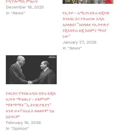
የዲፕሎማሲ ምዕራፍ
December 19, 2025
የኢትዮ – አሜሪካ ስትራቴጂካዊ
In "News"
ትብብር እና የቀጠናው አዲስ
አሰላለፍ፤ “አሰላለፉ የኢትዮጵያ
የጂኦስትራቴጂ ኩስምና ማሳያ
ነው”
January 27, 2026
In "News"
የቱርክና የግብፅ አዲሱ ስትራቴጂክ
አጋነት ማሳሰቢያ – ያለምንም
ማቅማማት “ኢትዮጵያዊያን”
አንድ ሁኑ!! ከረፈደ ለጸጸትም ጊዜ
አይኖርም
February 18, 2026
In "Opinion"