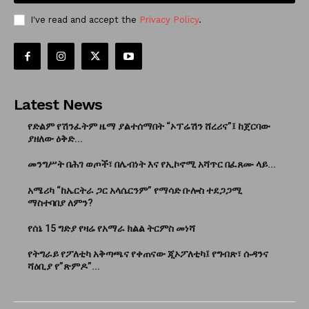
I've read and accept the
Privacy Policy
.
Latest News
የድልም የሽንፈትም ዜማ ያልተሰማበት “ኦፕሬሽን ሸረሪና”፤ ከጀርባው
ያዘለው ዕቅድ...
መንግሥት በሕገ ወጦች፣ በሌብነት እና የኢኮኖሚ አሻጥር በፈጸሙ ላይ...
አሜሪካ “ከኤርትራ ጋር አላሴርንም” የማሳድ ቡሎስ ተደጋጋሚ
ማስተባበያ ለምን?
የሰኔ 15 ግድያ የዛሬ የአማራ ክልል ትርምስ መነሻ
የትግራይ የፖለቲካ አቅጣጫና የቀጠናው ጂኦፖለቲካ፤ የግብጽ፣ ሱዳንና
ሻዕቢያ የ”ጽምዶ”...