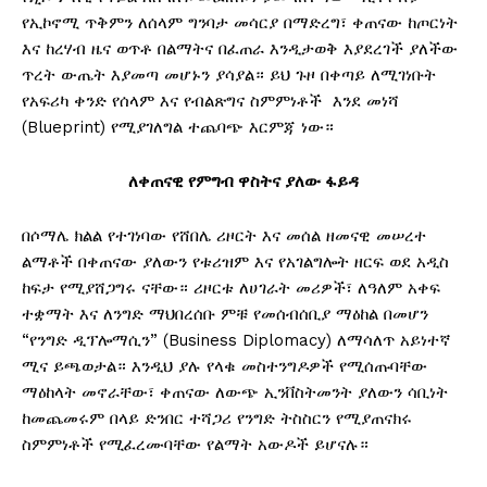
የኢኮኖሚ ጥቅምን ለሰላም ግንባታ መሳርያ በማድረግ፣ ቀጠናው ከጦርነት
እና ከረሃብ ዜና ወጥቶ በልማትና በፈጠራ እንዲታወቅ እያደረገች ያለችው
ጥረት ውጤት እያመጣ መሆኑን ያሳያል። ይህ ጉዞ በቀጣይ ለሚገነቡት
የአፍሪካ ቀንድ የሰላም እና የብልጽግና ስምምነቶች እንደ መነሻ
(Blueprint) የሚያገለግል ተጨባጭ እርምጃ ነው።
ለቀጠናዊ
የምግብ
ዋስትና
ያለው ፋይዳ
በሶማሌ ክልል የተገነባው የሸበሌ ሪዞርት እና መሰል ዘመናዊ መሠረተ
ልማቶች በቀጠናው ያለውን የቱሪዝም እና የአገልግሎት ዘርፍ ወደ አዲስ
ከፍታ የሚያሸጋግሩ ናቸው። ሪዞርቱ ለሀገራት መሪዎች፣ ለዓለም አቀፍ
ተቋማት እና ለንግድ ማህበረሰቡ ምቹ የመሰብሰቢያ ማዕከል በመሆን
“የንግድ ዲፕሎማሲን” (Business Diplomacy) ለማሳለጥ አይነተኛ
ሚና ይጫወታል። እንዲህ ያሉ የላቁ መስተንግዶዎች የሚሰጡባቸው
ማዕከላት መኖራቸው፣ ቀጠናው ለውጭ ኢንቨስትመንት ያለውን ሳቢነት
ከመጨመሩም በላይ ድንበር ተሻጋሪ የንግድ ትስስርን የሚያጠናክሩ
ስምምነቶች የሚፈረሙባቸው የልማት አውዶች ይሆናሉ።