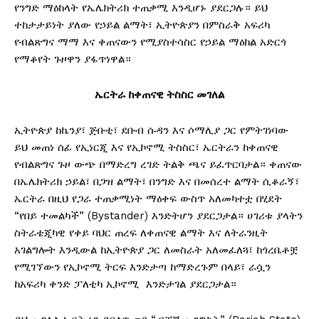
የንግድ ማዕከላት የኤሌክትሪክ ተጠቃሚ እንዲሆኑ ያደርጋሉ። ይህ
ተከታታይነት ያለው የኃይል ልማት፣ ኢትዮጵያን በምስራቅ አፍሪካ
የብልጽግና ማማ እና ቀጠናውን የሚያስተሳስር የኃይል ማዕከል አድርጎ
የማቆየት ጉዞዋን ያፋጥነዋል።
ኤርትራ
ከቀጠናዊ
ትስስር
መገለል
ኢትዮጵያ ከኬንያ፣ ጅቡቲ፣ ደቡብ ሱዳን እና ሶማሊያ ጋር የምትገነባው
ይህ መጠነ ሰፊ የኢነርጂ እና የኢኮኖሚ ትስስር፣ ኤርትራን ከቀጠናዊ
የብልጽግና ጉዞ ውጭ በማድረግ ረገድ ትልቅ ጫና ይፈጥርባታል። ቀጠናው
በኤሌክትሪክ ኃይል፣ በጋዝ ልማት፣ በንግድ እና በመሰረተ ልማት ሲቆራኝ፣
ኤርትራ በዚህ የጋራ ተጠቃሚነት ማዕቀፍ ውስጥ አለመካተቷ በሂደት
“የበይ ተመልካች” (Bystander) እንድትሆን ያደርጋታል። ሀገሪቱ ያላትን
ስትራቴጂካዊ የቀይ ባህር ጠረፍ ለቀጠናዊ ልማት እና ለትራንዚት
አገልግሎት እንዲውል ከኢትዮጵያ ጋር ለመስራት አለመፈለጓ፣ ከጎረቤቶቿ
የሚገኘውን የኢኮኖሚ ትርፍ እንድታጣ ከማድረጉም በላይ፣ ራሷን
ከአፍሪካ ቀንድ ፓለቲካ ኢኮኖሚ እንድታገል ያደርጋታል።