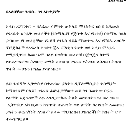
በአለባቸው ጉብሳ- ነፃ አስተያየት
አዲስ ሪፖርተር – ባለፈው ሳምንት ጠቅላይ ሚኒስትር ዐቢይ አሕመድ
የጎረቤት ሀገራት መሪዎችን (የሶማሊያ፣ የጅቡቲ እና የኬንያ) በሶማሌ ክልል
ጋብዘው ያስመረቋቸው የአይሻ የንፋስ ኃይል ማመንጫ እና የሸበሌ ሪዞርት
ፕሮጀክቶች የአፍሪካ ቀንድን ጂኦ-ፖለቲካ ገጽታ ወደ አዲስ ምዕራፍ
የሚያሸጋግር ከመሆኑም በላይ በወቅቱ መሪዎቹ በጅግጅጋ ከተማ
የተደረገላቸው ሕዝባዊ ደማቅ አቀባበል ሃገራቱ የሕዝብ ለሕዝብ ትስስር
ጥብቅ መሆኑን በግልፅ ያሳየ ነበር።
ይህ ጉብኝት ኢትዮጵያ በቀጠናው ያላትን ዲፕሎማሲያዊ ተሰሚነት
ከማሳየቱም በላይ፣ ሀገራቱ ልዩነቶቻቸውን ወደ ጎን በመተው በጋራ
የልማት አጀንዳዎች ላይ እንዲያተኩሩ ትልቅ መነሳሳትን የፈጠረ ነበር።
ኢትዮጵያ አካባቢውን ከግጭት ቀጠናነት ወደ ልማት ኮሪደርነት ለመቀየር
ያላትን ቁርጠኝነት ለዓለም አቀፉ ማህበረሰብ ያበሰረችበት ክስተት ሆኖ
ተመዝግቧል።