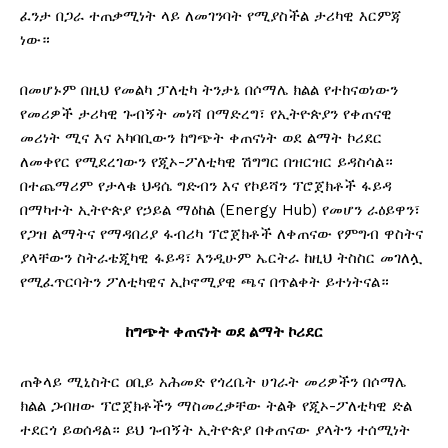
ፈንታ በጋራ ተጠቃሚነት ላይ ለመገንባት የሚያስችል ታሪካዊ እርምጃ
ነው።
በመሆኑም በዚህ የመልካ ፓለቲካ ትንታኔ በሶማሌ ክልል የተከናወነውን
የመሪዎች ታሪካዊ ጉብኝት መነሻ በማድረግ፣ የኢትዮጵያን የቀጠናዊ
መሪነት ሚና እና አካባቢውን ከግጭት ቀጠናነት ወደ ልማት ኮሪደር
ለመቀየር የሚደረገውን የጂኦ-ፖለቲካዊ ሽግግር በዝርዝር ይዳስሳል።
በተጨማሪም የታላቁ ህዳሴ ግድብን እና የኮይሻን ፕሮጀክቶች ፋይዳ
በማካተት ኢትዮጵያ የኃይል ማዕከል (Energy Hub) የመሆን ራዕይዋን፣
የጋዝ ልማትና የማዳበሪያ ፋብሪካ ፕሮጀክቶች ለቀጠናው የምግብ ዋስትና
ያላቸውን ስትራቴጂካዊ ፋይዳ፣ እንዲሁም ኤርትራ ከዚህ ትስስር መገለሏ
የሚፈጥርባትን ፖለቲካዊና ኢኮኖሚያዊ ጫና በጥልቀት ይተነትናል።
ከግጭት
ቀጠናነት
ወደ
ልማት
ኮሪደር
ጠቅላይ ሚኒስትር ዐቢይ አሕመድ የጎረቤት ሀገራት መሪዎችን በሶማሌ
ክልል ጋብዘው ፕሮጀክቶችን ማስመረቃቸው ትልቅ የጂኦ-ፖለቲካዊ ድል
ተደርጎ ይወሰዳል። ይህ ጉብኝት ኢትዮጵያ በቀጠናው ያላትን ተሰሚነት