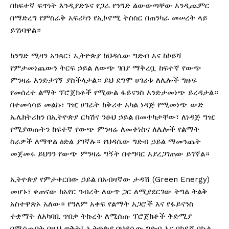
በከፍተኛ ፍጥነት እንዲያድጉና የጋራ የንግድ ልውውጣቸው እንዲጨምር
በማድረግ የምስራቅ አፍሪካን የኢኮኖሚ ትስስር በጠንካራ መሠረት ላይ
ይገነባዋል።
ከንግድ ሚዛን አንጻር፣ ኢትዮጵያ ከህዳሴው ግድብ እና ከኮይሻ
የምታመነጨውን ትርፍ ኃይል ለውጭ ገበያ ማቅረቧ ከፍተኛ የውጭ
ምንዛሬ እንድታገኝ ያስችላታል። ይህ ደግሞ ሀገሪቱ ለሌሎች ግዙፍ
የመሰረተ ልማት ፕሮጀክቶች የሚውል ፋይናንስ እንድታመነጭ ይረዳታል።
በተመሳሳይ መልኩ፣ ገዢ ሀገራት ከቅሪተ አካል ነዳጅ የሚመነጭ ውድ
ኤሌክትሪክን በኢትዮጵያ ርካሽና ንፁህ ኃይል በመተካታቸው፣ ለነዳጅ ግዢ
የሚያወጡትን ከፍተኛ የውጭ ምንዛሬ ለመቀነስና ለሌሎች የልማት
ስራዎች ለማዋል ዕድል ያገኛሉ። የህዳሴው ግድብ ኃይል ማመንጨት
መጀመሩ ይህንን የውጭ ምንዛሬ ግኝት በተግባር እያረጋገጠው ይገኛል።
ኢትዮጵያ የምታቀርበው ኃይል በአብዛኛው ታዳሽ (Green Energy)
መሆኑ፣ ቀጠናው ከአየር ንብረት ለውጥ ጋር ለሚያደርገው ትግል ትልቅ
አስተዋጽኦ አለው። የዓለም አቀፍ የልማት አጋሮች እና የፋይናንስ
ተቋማት ለአካባቢ ጥበቃ ትኩረት ለሚሰጡ ፕሮጀክቶች ቅድሚያ
በሚሰጡበት በዚህ ወቅት፣ ኢትዮጵያ በህዳሴው ግድብ እና በኮይሻ በኩል