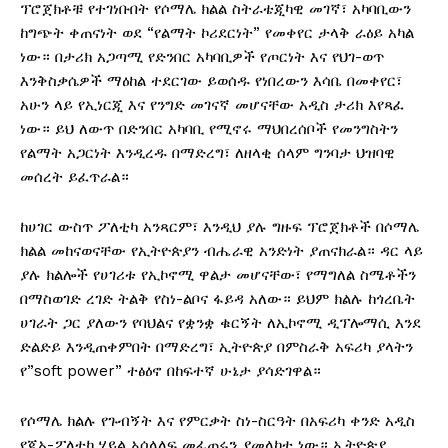
ፕሮጀክቶቹ የተገነቡበት የሶማሌ ክልል ስትራቴጂካዊ መገኛ፣ አካባቢውን
ከግጭት ቀጠናነት ወደ “የልማት ኮሪደርነት” የመቀየር ታላቅ ራዕይ አካል
ነው። በታሪክ አጋጣሚ የድንበር አካባቢዎች የጦርነት እና የህገ-ወጥ
እንቅስቃሴዎች ማዕከል ተደርገው ይወሰዱ የነበረውን እሳቤ በመቀየር፣
አሁን ላይ የኢነርጂ እና የንግድ መገናኛ መሆናቸው አዲስ ታሪክ እየጻፈ
ነው። ይህ ለውጥ በድንበር አካባቢ የሚኖሩ ማህበረሰቦች የመንግስትን
የልማት አጋርነት እንዲረዱ በማድረግ፣ ለዘላቂ ሰላም ግንባታ ህዝባዊ
መሰረት ይፈጥራል።
ከሀገር ውስጥ ፖለቲካ አንጻርም፣ እንዲህ ያሉ ግዙፍ ፕሮጀክቶች በሶማሌ
ክልል መከናወናቸው የኢትዮጵያን ብሔራዊ አንድነት ያጠናክራል። ዳር ላይ
ያሉ ክልሎች የሀገሪቱ የኢኮኖሚ ዋልታ መሆናቸው፣ የማግለል ስሜቶችን
በማስወገድ ረገድ ትልቅ የስነ-ልቦና ፋይዳ አለው። ይህም ክልሉ ከጎረቤት
ሀገራት ጋር ያለውን የባህልና የቋንቋ ቁርኝት ለኢኮኖሚ ዲፕሎማሲ እንደ
ድልድይ እንዲጠቀምበት በማድረግ፣ ኢትዮጵያ በምስራቅ አፍሪካ ያላትን
የ”soft power” ተፅዕኖ በከፍተኛ ሁኔታ ያሳድገዋል።
የሶማሌ ክልሉ የጉብኝት እና የምርቃት ስነ-ስርዓት በአፍሪካ ቀንድ አዲስ
የጂኦ-ፖለቲካ ሃይል አሰላለፍ መፈጠሩን ያመላከተ ነው። ኢትዮጵያ