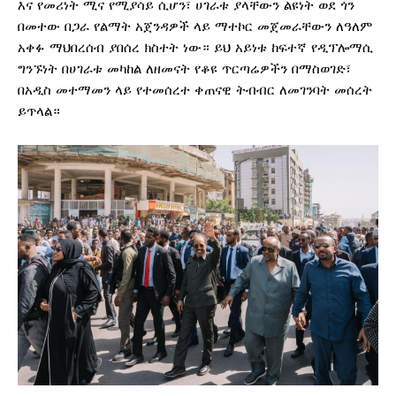
እና የመሪነት ሚና የሚያሳይ ሲሆን፣ ሀገራቱ ያላቸውን ልዩነት ወደ ጎን
በመተው በጋራ የልማት አጀንዳዎች ላይ ማተኮር መጀመራቸውን ለዓለም
አቀፉ ማህበረሰብ ያበሰረ ክስተት ነው። ይህ አይነቱ ከፍተኛ የዲፕሎማሲ
ግንኙነት በሀገራቱ መካከል ለዘመናት የቆዩ ጥርጣሬዎችን በማስወገድ፣
በአዲስ መተማመን ላይ የተመሰረተ ቀጠናዊ ትብብር ለመገንባት መሰረት
ይጥላል።