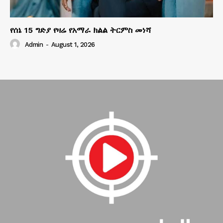
የሰኔ 15 ግድያ የዛሬ የአማራ ክልል ትርምስ መነሻ
Admin
-
August 1, 2026