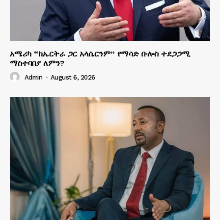
አሜሪካ “ከኤርትራ ጋር አላሴርንም” የማሳድ ቡሎስ ተደጋጋሚ
ማስተባበያ ለምን?
Admin
-
August 6, 2026