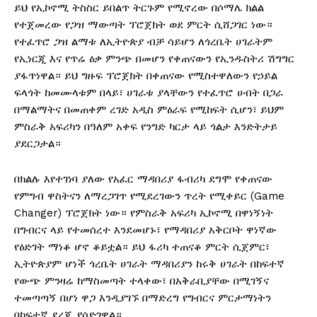
ይህ የኢኮኖሚ ትስስር ይበልጥ ትርጉም የሚኖረው በሶማሌ ክልል
የተጀመረው የጋዝ ማውጣት ፕሮጀክት ወደ ምርት ሲሸጋገር ነው።
የተፈጥሮ ጋዝ ልማቱ ለኢትዮጵያ ብቻ ሳይሆን ለጎረቤት ሀገራትም
የኢነርጂ እና የጥሬ ዕቃ ምንጭ በመሆን የቀጠናውን የኢንዱስትሪ ሽግግር
ያፋጥነዋል። ይህ ግዙፍ ፕሮጀክት በቀጠናው የሚስተዋለውን የኃይል
ፍላጎት ከመሙላቱም በላይ፣ ሀገራቱ ያላቸውን የተፈጥሮ ሀብት በጋራ
በማልማትና በመጠቀም ረገድ አዲስ ምዕራፍ የሚከፍት ሲሆን፣ ይህም
ምስራቅ አፍሪካን በዓለም አቀፍ የንግድ ካርታ ላይ ጎልታ እንድትታይ
ያደርጋታል።
በክልሉ እየተገነባ ያለው የአፈር ማዳበሪያ ፋብሪካ ደግሞ የቀጠናው
የምግብ ዋስትናን ለማረጋገጥ የሚደረገውን ጥረት የሚቀይር (Game
Changer) ፕሮጀክት ነው። የምስራቅ አፍሪካ ኢኮኖሚ በዋነኝነት
በግብርና ላይ የተመሰረተ እንደመሆኑ፣ የማዳበሪያ አቅርቦት ዋነኛው
የዕድገት ማነቆ ሆኖ ቆይቷል። ይህ ፋሪካ ተጠናቆ ምርት ሲጀምር፣
ኢትዮጵያም ሆነች ጎረቤት ሀገራት ማዳበሪያን ከሩቅ ሀገራት በከፍተኛ
የውጭ ምንዛሬ ከማስመጣት ተላቀው፣ በአቅራቢያቸው በሚገኝና
ተመጣጣኝ በሆነ ዋጋ እንዲያገኙ በማድረግ የግብርና ምርታማነትን
በከፍተኛ ደረጃ ያሳድገዋል።