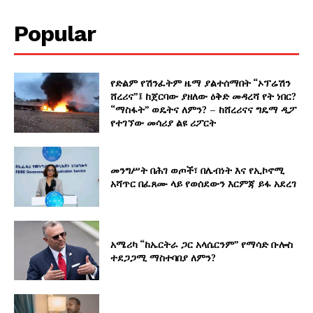
Popular
የድልም የሽንፈትም ዜማ ያልተሰማበት “ኦፕሬሽን
ሸረሪና”፤ ከጀርባው ያዘለው ዕቅድ መዳረሻ የት ነበር?
“ማስፋት” ወዴትና ለምን? – ከሸረሪናና ግዴማ ዲፖ
የተገኘው መሳሪያ ልዩ ሪፖርት
መንግሥት በሕገ ወጦች፣ በሌብነት እና የኢኮኖሚ
አሻጥር በፈጸሙ ላይ የወሰደውን እርምጃ ይፋ አደረገ
አሜሪካ “ከኤርትራ ጋር አላሴርንም” የማሳድ ቡሎስ
ተደጋጋሚ ማስተባበያ ለምን?