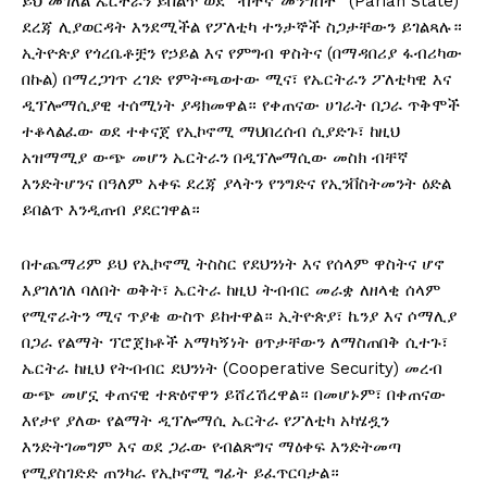
ይህ መገለል ኤርትራን ይበልጥ ወደ “ብቸኛ መንግስት” (Pariah State)
ደረጃ ሊያወርዳት እንደሚችል የፖለቲካ ተንታኞች ስጋታቸውን ይገልጻሉ።
ኢትዮጵያ የጎረቤቶቿን የኃይል እና የምግብ ዋስትና (በማዳበሪያ ፋብሪካው
በኩል) በማረጋገጥ ረገድ የምትጫወተው ሚና፣ የኤርትራን ፖለቲካዊ እና
ዲፕሎማሲያዊ ተሰሚነት ያዳክመዋል። የቀጠናው ሀገራት በጋራ ጥቅሞች
ተቆላልፈው ወደ ተቀናጀ የኢኮኖሚ ማህበረሰብ ሲያድጉ፣ ከዚህ
አዝማሚያ ውጭ መሆን ኤርትራን በዲፕሎማሲው መስክ ብቸኛ
እንድትሆንና በዓለም አቀፍ ደረጃ ያላትን የንግድና የኢንቨስትመንት ዕድል
ይበልጥ እንዲጠብ ያደርገዋል።
በተጨማሪም ይህ የኢኮኖሚ ትስስር የደህንነት እና የሰላም ዋስትና ሆኖ
እያገለገለ ባለበት ወቅት፣ ኤርትራ ከዚህ ትብብር መራቋ ለዘላቂ ሰላም
የሚኖራትን ሚና ጥያቄ ውስጥ ይከተዋል። ኢትዮጵያ፣ ኬንያ እና ሶማሊያ
በጋራ የልማት ፕሮጀክቶች አማካኝነት ፀጥታቸውን ለማስጠበቅ ሲተጉ፣
ኤርትራ ከዚህ የትብብር ደህንነት (Cooperative Security) መረብ
ውጭ መሆኗ ቀጠናዊ ተጽዕኖዋን ይሸረሽረዋል። በመሆኑም፣ በቀጠናው
እየታየ ያለው የልማት ዲፕሎማሲ ኤርትራ የፖለቲካ አካሄዷን
እንድትገመግም እና ወደ ጋራው የብልጽግና ማዕቀፍ እንድትመጣ
የሚያስገድድ ጠንካራ የኢኮኖሚ ግፊት ይፈጥርባታል።