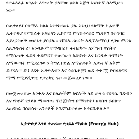
የተቆላለፈ ሀገራት ለግጭት ያላቸው ዕድል እጅግ አነስተኛ ስለሚሆን
ነው።
ባጠቃላይ፣ በሶማሌ ክልል እየተከናወኑ ያሉ እነዚህ የልማት ስራዎች
ኢትዮጵያ የምስራቅ አፍሪካን ኢኮኖሚ የማስተሳሰር ሚናዋን በተግባር
እያረጋገጠች መሆኑን ያሳያሉ። የሸበሌ ሪዞርት ለዲፕሎማሲ፣ የጋዝ ምርቱ
ለኢንዱስትሪ፣ እንዲሁም የማዳበሪያ ፋብሪካው ለምግብ ዋስትና
የሚሰጡት ፋይዳ ተደምሮ፣ ቀጠናውን ከድህነት እና ከርዳታ ጥገኝነት
ለማውጣት የሚደረገውን ትግል በድል ለማጠናቀቅ አይነተኛ አቅም
ይሆናሉ። ይህ ሂደት ኢትዮጵያን እና ጎረቤቶቿን ወደ ተቀናጀ የብልጽግና
ማማ የሚያሸጋግር የታሪካዊ ጉዞ መጀመሪያ ነው።
በመጀመሪያው አንቀጽ እና በሌሎችም ክፍሎች ላይ ታላቁ የህዳሴ ግድብን
እና የኮይሻ የኃይል ማመንጫ ፕሮጀክትን በማካተት፣ ሀሳቡን ይበልጥ
አጠናክሬ በስድስት አንቀጾች እንደሚከተለው አቅርቤዋለሁ።
ኢትዮጵያ
እንደ
ቀጠናው
የኃይል
ማዕከል (Energy Hub)