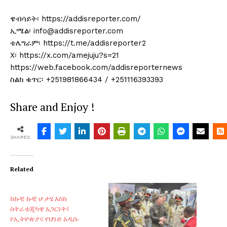
ዌብሳይት፡ https://addisreporter.com/
ኢሜል፡ info@addisreporter.com
ቴሌግራም፡ https://t.me/addisreporter2
X፡ https://x.com/amejuju?s=21
https://web.facebook.com/addisreporternews
ስልክ ቁጥር፡ +251981866434 / +251116393393
Share and Enjoy !
SHARES
Related
ከኩቺ ኩቺ ሆታሄ እስከ
ስትራቴጂካዊ አጋርነት፤
የኢትዮጵያና የህንድ አዲሱ