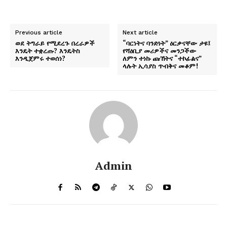
Previous article
Next article
ወደ ትግራይ የሚደረጉ በረራዎች
“ባርነትና ባንድነት” ዕርቃናቸው ታዩ፤
እንዴት ተቋረጡ? እንዴትስ
የሻዕቢያ መሪዎችና መንጋችው
እንዲጀምሩ ተወሰነ?
ለምን ተነኩ ጩኸትና “ተኮፊልና”
ላሉት ኢሳያስ ጥብቅና መቆም!
Admin