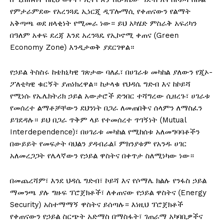
የምታራምደው የአረንጓዴ ኢነርጂ ዲፕሎማሲ የቀጠናውን የልማት
አቅጣጫ ወደ ዘላቂነት የሚመራ ነው። ይህ አካሄድ ምስራቅ አፍሪካን
በዓለም አቀፍ ደረጃ እንደ አረንጓዴ የኢኮኖሚ ቀጠና (Green
Economy Zone) እንዲታወቅ ያደርገዋል።
የኃይል ትስስሩ ከቴክኒካዊ ገጽታው ባለፈ፣ በሀገራቱ መካከል ያለውን የጂኦ-
ፖለቲካዊ ቁርኝት ያጠነክረዋል። ከታላቁ የህዳሴ ግድብ እና ከኮይሻ
የሚነሱ የኤሌክትሪክ ኃይል አውታሮች ድንበር ተሻግረው ሲዘረጉ፣ ሀገራቱ
የመሰረተ ልማቶቻቸውን ደህንነት በጋራ ለመጠበቅና ሰላምን ለማስፈን
ይገደዳሉ። ይህ በጋራ ጥቅም ላይ የተመሰረተ ጥገኝነት (Mutual
Interdependence)፣ በሀገራቱ መካከል የሚከሰቱ አለመግባባቶችን
በውይይት የመፍታት ባህልን ያዳብራል፤ ምክንያቱም የአንዱ ሀገር
አለመረጋጋት የሌላኛውን የኃይል ዋስትና በቀጥታ ስለሚነካው ነው።
በመጨረሻም፣ እንደ ህዳሴ ግድብ፣ ኮይሻ እና የሶማሌ ክልሉ የንፋስ ኃይል
ማመንጫ ያሉ ግዙፍ ፕሮጀክቶች፣ ለቀጠናው የኃይል ዋስትና (Energy
Security) አስተማማኝ ዋስትና ይሰጣሉ። እነዚህ ፕሮጀክቶች
የቀጠናውን የኃይል ስርጭት አድማስ በማስፋት፣ ገጠራማ አካባቢዎችና