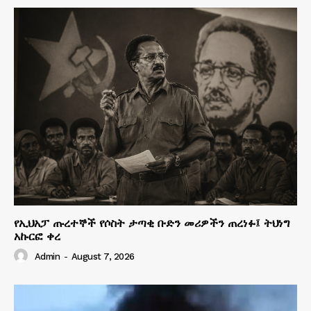
የኢህአፓ ጡረተኞች የሶስት ታጣቂ ቡድን መሪዎችን ጠረነፉ፤ ትህነግ
አኩርፎ ቀረ
Admin
-
August 7, 2026