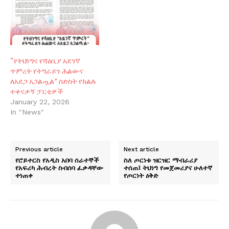
“የትህነግና የሻዕቢያ አደገኛ
ጥምረት የትግራይን ሕልውና
ለአደጋ አጋልጧል” ስድስት የክልሉ
ተቀናቃኝ ፓርቲዎች
January 22, 2026
In "News"
Previous article
Next article
የሮይተርስ የአዲስ አበባ ሰራተኞች
ስለ ጦርነቱ ዝርዝር ማብራሪያ
የአፍሪካ ሕብረት ስብሰባ ፈቃዳቸው
ተሰጠ፤ ትህነግ የመጀመሪያና ሁለተኛ
ተነጠቀ
የጦርነት ዕቅድ