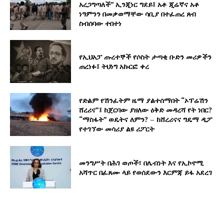
አረጋግጣለች” ኢንጂነር ግደይ፤ አቶ ጂሬኛና አቶ
ነዓምንን በመቃወማቸው ሳቢያ በተፈጠረ ጸብ
ስብሰባው ተበተነ
የኢህአፓ ጡረተኞች የሶስት ታጣቂ ቡድን መሪዎችን
ጠረነፉ፤ ትህነግ አኩርፎ ቀረ
የድልም የሽንፈትም ዜማ ያልተሰማበት “ኦፕሬሽን
ሸረሪና”፤ ከጀርባው ያዘለው ዕቅድ መዳረሻ የት ነበር?
“ማስፋት” ወዴትና ለምን? – ከሸረሪናና ግዴማ ዲፖ
የተገኘው መሳሪያ ልዩ ሪፖርት
መንግሥት በሕገ ወጦች፣ በሌብነት እና የኢኮኖሚ
አሻጥር በፈጸሙ ላይ የወሰደውን እርምጃ ይፋ አደረገ