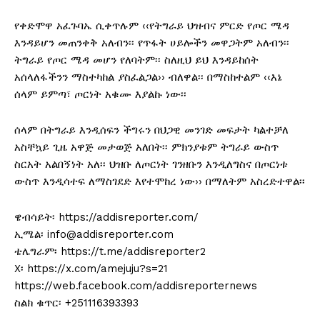
የቀድሞዋ አፈጉባኤ ሲቀጥሉም ‹‹የትግራይ ህዝብና ምርድ የጦር ሜዳ
እንዳይሆን መጠንቀቅ አለብን፡፡ የጥፋት ሀይሎችን መዋጋትም አለብን፡፡
ትግራይ የጦር ሜዳ መሆን የለባትም፡፡ ስለዚህ ይህ እንዳይከሰት
አሰላለፋችንን ማስተካከል ያስፈልጋል›› ብለዋል፡፡ በማስከተልም ‹‹እኔ
ሰላም ይምጣ፣ ጦርነት አቁሙ እያልኩ ነው፡፡
ሰላም በትግራይ እንዲሰፍን ችግሩን በህጋዊ መንገድ መፍታት ካልተቻለ
አስቸኳይ ጊዜ አዋጅ መታወጅ አለበት፡፡ ምክንያቱም ትግራይ ውስጥ
ስርአት አልበኝነት አለ፡፡ ህዝቡ ለጦርነት ገንዘቡን እንዲለግስና በጦርነቱ
ውስጥ እንዲሳተፍ ለማስገደድ እየተሞከረ ነው›› በማለትም አስረድተዋል፡፡
ዌብሳይት፡ https://addisreporter.com/
ኢሜል፡ info@addisreporter.com
ቴሌግራም፡ https://t.me/addisreporter2
X፡ https://x.com/amejuju?s=21
https://web.facebook.com/addisreporternews
ስልክ ቁጥር፡ +251116393393