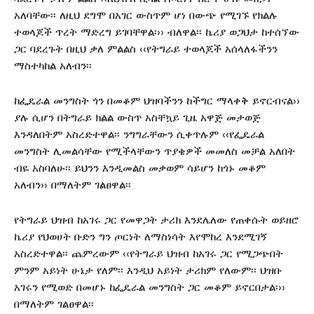
አለባቸው፡፡ ለዚህ ደግሞ በአገር ውስጥም ሆነ በውጭ የሚገኙ የክልሉ
ተወላጆች ጥረት ማድረግ ይገባቸዋል፡›› ብለዋል፡፡ ኬሪያ ወጋህታ ከተሰኘው
ጋር ባደረጉት በዚህ ቃለ ምልልስ ‹‹የትግራይ ተወላጆች አሰላለፋችንን
ማስተካከል አለብን፡፡
ከፌዴራል መንግስት ጎን በመቆም ህዝባችንን ከችግር ማላቀቅ ይኖርብናል››
ያሉ ሲሆን በትግራይ ክልል ውስጥ አስቸኳይ ጊዜ አዋጅ መታወጅ
እንዳለበትም አስረድተዋል፡፡ ንግግራቸውን ሲቀጥሉም ‹‹የፌዴራል
መንግስት ሊመልሳቸው የሚችላቸውን ጥያቄዎች መመለስ መቻል አለበት
ብዬ አስባለሁ፡፡ ይህንን እንዲመልስ መቃወም ሳይሆን ከጎኑ መቆም
አለብን›› በማለትም ገልፀዋል፡፡
የትግራይ ህዝብ ከአገሩ ጋር የመዋጋት ታሪክ እንደሌለው የጠቀሱት ወይዘሮ
ኬሪያ የህወሀት ቡድን ግን ጦርነት ለማስነሳት እየሞከረ እንደሚገኝ
አስረድተዋል፡፡ ጨምረውም ‹‹የትግራይ ህዝብ ከአገሩ ጋር የሚጋጭበት
ምንም አይነት ሁኔታ የለም፡፡ እንዲህ አይነት ታሪክም የለውም፡፡ ህዝቡ
አገሩን የሚወድ በመሆኑ ከፌዴራል መንግስት ጋር መቆም ይኖርበታል፡››
በማለትም ገልፀዋል፡፡