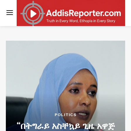
POLITICS
“በትግራይ አስቸኳይ ጊዜ አዋጅ