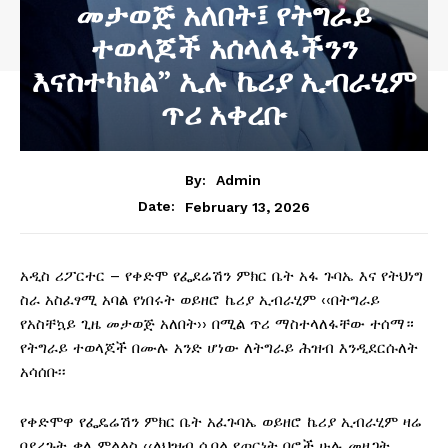
መታወጅ አለበት፤ የትግራይ
ተወላጆች አሰላለፋችንን
እናስተካክል” ኢሉ ኬሪያ ኢብራሂም
ጥሪ አቀረቡ
By:
Admin
February 13, 2026
Date:
አዲስ ሪፖርተር – የቀድሞ የፌደሬሽን ምክር ቤት አፋ ጉባኤ እና የትህነግ
ስራ አስፈፃሚ አባል የነበሩት ወይዘሮ ኬሪያ ኢብራሂም ‹‹በትግራይ
የአስቸኳይ ጊዜ መታወጅ አለበት›› በሚል ጥሪ ማስተላለፋቸው ተሰማ።
የትግራይ ተወላጆች በሙሉ አንድ ሆነው ለትግራይ ሕዝብ እንዲደርሱለት
አሳሰቡ፡፡
የቀድሞዋ የፌዴሬሽን ምክር ቤት አፈጉባኤ ወይዘሮ ኬሪያ ኢብራሂም ዛሬ
ባደረጉት ቃለ ምልልስ ‹‹ለህዝብ ሲባል የጦርነት በሮች ሁሉ መዘጋት