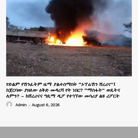
የድልም የሽንፈትም ዜማ ያልተሰማበት “ኦፕሬሽን ሸረሪና”፤
ከጀርባው ያዘለው ዕቅድ መዳረሻ የት ነበር? “ማስፋት” ወዴትና
ለምን? – ከሸረሪናና ግዴማ ዲፖ የተገኘው መሳሪያ ልዩ ሪፖርት
Admin
-
August 6, 2026