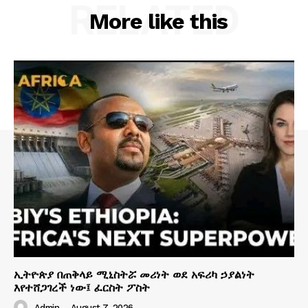
RELATED
More like this
ኢትዮጵያ በጠቅላይ ሚኒስትሯ መሪነት ወደ አፍሪካ ኃያልነት
እየተሸጋገረች ነው፤ ፈርስት ፖስት
Admin
-
August 7, 2026