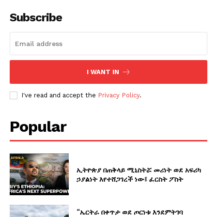
Subscribe
I WANT IN
I've read and accept the
Privacy Policy
.
Popular
ኢትዮጵያ በጠቅላይ ሚኒስትሯ መሪነት ወደ አፍሪካ
ኃያልነት እየተሸጋገረች ነው፤ ፈርስት ፖስት
“ኤርትራ በቀጥታ ወደ ጦርነቱ እንደምትገባ