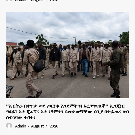
“ኤርትራ በቀጥታ ወደ ጦርነቱ እንደምትገባ አረጋግጣለች” ኢንጂነር
ግደይ፤ አቶ ጂሬኛና አቶ ነዓምንን በመቃወማቸው ሳቢያ በተፈጠረ ጸብ
ስብሰባው ተበተነ
Admin
-
August 7, 2026