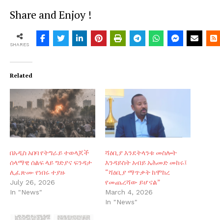
Share and Enjoy !
SHARES
Related
በአዲስ አበባ የትግራይ ተወላጆች
ሻዕቢያ እንደትላንቱ መስሎት
ሰላማዊ ሰልፍ ላይ ግድያና ፍንዳታ
እንዳይስት አብይ አሕመድ መከሩ፤
ሊፈጽሙ የነበሩ ተያዙ
“ሻዕቢያ ማጥቃት ከሞከረ
የመጨረሻው ይሆናል”
July 26, 2026
In "News"
March 4, 2026
In "News"