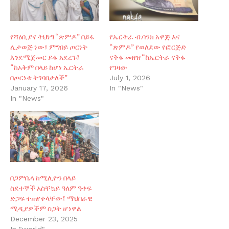
የሻዕቢያና ትህነግ “ጽምዶ” በይፋ
የኤርትራ ብ.ባንክ አዋጅ እና
ሊታወጅ ነው፤ ምግበይ ጦርነት
“ጽምዶ” የወለደው የፎርጅድ
እንደሚጀመር ይፋ አደረጉ፤
ናቅፋ መዘዝ “ከኤርትራ ናቅፋ
“ከአቅም በላይ ከሆነ ኤርትራ
የገዛው
በጦርነቱ ትገባበታለች”
July 1, 2026
January 17, 2026
In "News"
In "News"
በጋምቤላ ከሚሊዮን በላይ
ስደተኞች አስቸኳይ ዓለም ዓቀፍ
ድጋፍ ተጠየቀላቸው፤ ማህበራዊ
ሚዲያዎችም ስጋት ሆነዋል
December 23, 2025
In "world"