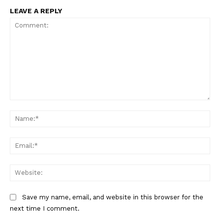
LEAVE A REPLY
Comment:
Na
Ema
Web
Save my name, email, and website in this browser for the
next time I comment.