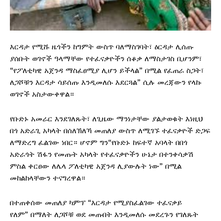
እርዳታ የሚሹ ዜጎችን ከግምት ውስጥ ባለማስገባት፣ ዕርዳታ ሊሰጡ
ያሰቡት ወገኖች ዓላማቸው የተፈናቃዮችን ሰቆቃ ለማስታገስ ቢሆንም፣
“የፖለቲካዊ አጀንዳ ማስፈፀሚያ ሊሆን ይችላል” በሚል የፈጠራ ስጋት፣
ለጋሾቹን እርዳታ ሳይሰጡ እንዲመለሱ እደርጓል” ሲሉ መረጃውን የላኩ
ወገኖች አስታውቀዋል።
የቡድኑ አመራር እንደገለጹት፣ ለጊዜው ማንነታቸው ያልታወቁት እነዚህ
በጎ አድራጊ አካላት በሰለኽለኻ መጠለያ ውስጥ ለሚገኙ ተፈናቃዮች ድጋፍ
ለማድረግ ፈልገው ነበር። ሆኖም ግን“የቡድኑ ከፍተኛ አባላት በበጎ
አድራጎት ሽፋን የመጡት አካላት የተፈናቃዮችን ሁኔታ በተንቀሳቃሽ
ምስል ቀርፀው ለሌላ ፖለቲካዊ አጀንዳ ሊያውሉት ነው” በሚል
መከልከላቸውን ተናግረዋል።
በተጠቀሰው መጠለያ ካምፕ “እርዳታ የሚያስፈልገው ተፈናቃይ
የለም” በማለት ለጋሾቹ ወደ መጡበት እንዲመለሱ መደረጉን የገለጹት