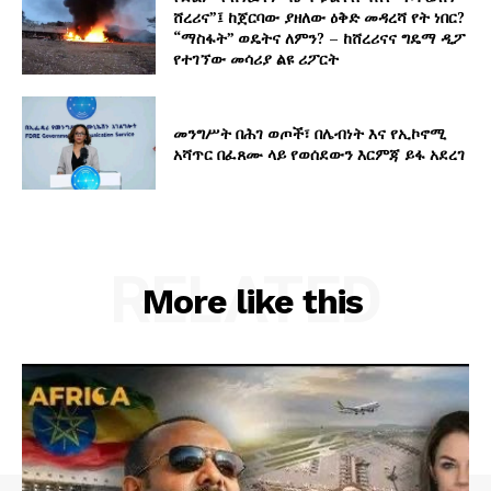
ሸረሪና”፤ ከጀርባው ያዘለው ዕቅድ መዳረሻ የት ነበር?
“ማስፋት” ወዴትና ለምን? – ከሸረሪናና ግዴማ ዲፖ
የተገኘው መሳሪያ ልዩ ሪፖርት
መንግሥት በሕገ ወጦች፣ በሌብነት እና የኢኮኖሚ
አሻጥር በፈጸሙ ላይ የወሰደውን እርምጃ ይፋ አደረገ
RELATED
More like this