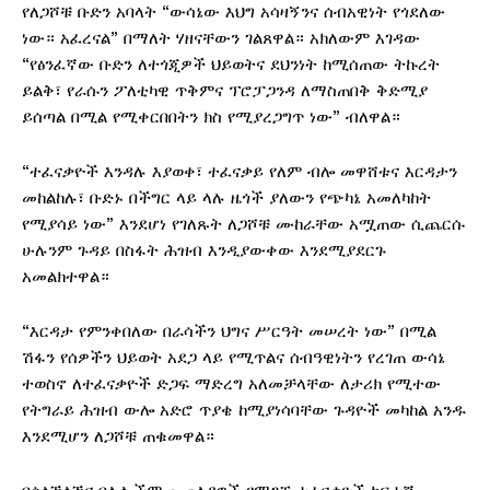
የለጋሾቹ ቡድን አባላት “ውሳኔው እህግ አሳዛኝንና ሰብአዊነት የጎደለው
ነው። አፈረናል” በማለት ሃዘናቸውን ገልጸዋል። አክለውም እገዳው
“የፅንፈኛው ቡድን ለተጎጂዎች ህይወትና ደህንነት ከሚሰጠው ትኩረት
ይልቅ፣ የራሱን ፖለቲካዊ ጥቅምና ፕሮፓጋንዳ ለማስጠበቅ ቅድሚያ
ይሰጣል በሚል የሚቀርበበትን ክስ የሚያረጋግጥ ነው” ብለዋል።
“ተፈናቃዮች እንዳሉ እያወቀ፣ ተፈናቃይ የለም ብሎ መዋሸቱና እርዳታን
መከልከሉ፣ ቡድኑ በችግር ላይ ላሉ ዜጎች ያለውን የጭካኔ አመለካከት
የሚያሳይ ነው” እንደሆነ የገለጹት ለጋሾቹ ሙከራቸው አሟጠው ሲጨርሱ
ሁሉንም ጉዳይ በስፋት ሕዝብ እንዲያውቀው እንደሚያደርጉ
አመልክተዋል።
“እርዳታ የምንቀበለው በራሳችን ህግና ሥርዓት መሠረት ነው” በሚል
ሽፋን የሰዎችን ህይወት አደጋ ላይ የሚጥልና ሰብዓዊነትን የረገጠ ውሳኔ
ተወስኖ ለተፈናቃዮች ድጋፍ ማድረግ አለመቻላቸው ለታሪክ የሚተው
የትግራይ ሕዝብ ውሎ አድሮ ጥያቄ ከሚያነሳባቸው ጉዳዮች መካከል አንዱ
እንደሚሆን ለጋሾቹ ጠቁመዋል።