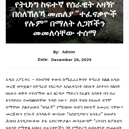
የትህነግ ከፍተኛ የሰራዊት አዛዥ
በሰለኽለኻ መጠለያ “ተፈናቃዮች
የሉም” በማለት ለጋሾችን
መመለሳቸው ተሰማ
By:
Admin
December 26, 2025
Date:
አዲስ ሪፖርተር – የሰብዓዊ ቀውስ ከሚፈራረቅባት ትግራይ ክልል አዲስ
መረጃ ወጥቷል። በትግራይ የእርዳታ አስፈላጊነት በስፋት እየተነሳ ባለበት
በአሁኑ ወቅት የተሰማው ዜና ዕርዳታ ማድረገ የፈልጉ አካላት በጎ ስራ
እንዳይሰሩ የመከልከላቸው ጉዳይ ነው። ይህን ትዕዝ የሰጡት ደግሞ
ስማቸው ያልተጠቀሰ “ፅንፈኛ” የሚባለው ቡድን ከፍተኛ አመራር ናቸው።
መረጃውን ያጋሩት እንዳሉት ውሳኔው “አስደንጋጭና አሳፋሪ” በመሆኑ
ሕዝብ እንዲያውቀው ይፋ አድርገዋታል። ውሳኔውንም “ረሃብን ለፖለቲካ
ፍላጎት የማዋል አባዜና ተፈናቃዮችን ጋሻ የማድረግ ሰብአዊነት የነጠፈበት