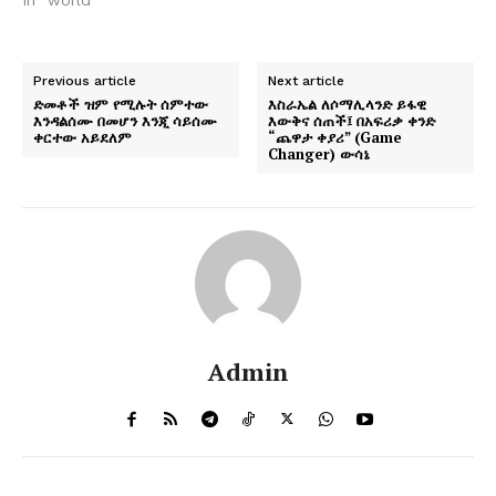
Previous article
Next article
ድመቶች ዝም የሚሉት ሰምተው
እስራኤል ለሶማሊላንድ ይፋዊ
እንዳልሰሙ በመሆን እንጂ ሳይሰሙ
እውቅና ሰጠች፤ በአፍሪቃ ቀንድ
ቀርተው አይደለም
“ጨዋታ ቀያሪ” (Game
Changer) ውሳኔ
Admin