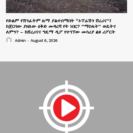
የድልም የሽንፈትም ዜማ ያልተሰማበት “ኦፕሬሽን ሸረሪና”፤
ከጀርባው ያዘለው ዕቅድ መዳረሻ የት ነበር? “ማስፋት” ወዴትና
ለምን? – ከሸረሪናና ግዴማ ዲፖ የተገኘው መሳሪያ ልዩ ሪፖርት
Admin
-
August 6, 2026