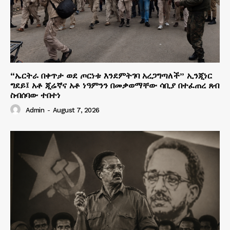
“ኤርትራ በቀጥታ ወደ ጦርነቱ እንደምትገባ አረጋግጣለች” ኢንጂነር
ግደይ፤ አቶ ጂሬኛና አቶ ነዓምንን በመቃወማቸው ሳቢያ በተፈጠረ ጸብ
ስብሰባው ተበተነ
Admin
-
August 7, 2026