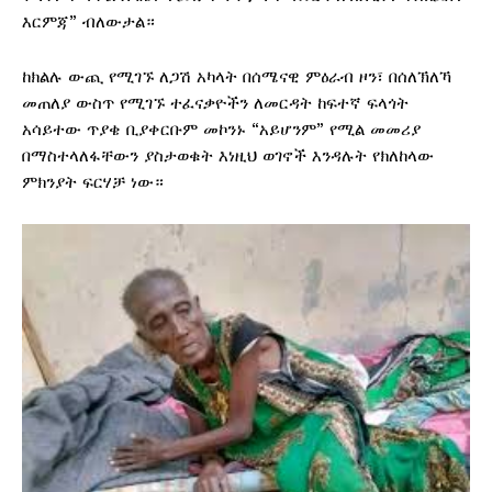
እርምጃ” ብለውታል።
ከክልሉ ውጪ የሚገኙ ለጋሽ አካላት በሰሜናዊ ምዕራብ ዞን፣ በሰለኽለኻ
መጠለያ ውስጥ የሚገኙ ተፈናቃዮችን ለመርዳት ከፍተኛ ፍላጎት
አሳይተው ጥያቄ ቢያቀርቡም መኮንኑ “አይሆንም” የሚል መመሪያ
በማስተላለፋቸውን ያስታወቁት እነዚህ ወገኖች እንዳሉት የክለከላው
ምክንያት ፍርሃቻ ነው።