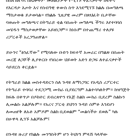
በሰለኽለኻና በሌሎችም መጠለያዎች የሚገኙ ተፈናቃዮች ከፍተኛ
የእርዳታ እጦት እና የሰብዓዊ ቀውስ ስጥ እንደሚገኙ ክልሉ በመግለጫ
ማስታወቁ ይታወሳል። የክልሉ ጊዜያዊ መሪም በጽህፈት ቤታቸው
ባወጡት መግለጫና በትግራይ ቲል ባሰጡት መግለጫ ችግሩ እየተባባሰ
መሄዱን ማስታወቃቸው አይዘነጋም። ከነሱም በተጨማሪ ተለያዩ
ሪፖርቶች አረጋግጠዋል።
ይሁንና “ፅንፈኛው” የሚባለው ቡድን ከፍተኛ አመራር በግልጽ በሰጡት
መረጃ ለጋሾች ሊያቀርቡ የነበረው ህይወት አድን ድጋፍ ለተፈናቃዮች
ሳይደርስ ቀርቷል።
የትግራይ ክልል መስተዳድርን ስለ ጉዳዩ ለማነጋገር የአዲስ ሪፖርተር
የትግራይ ተባባሪ ተደጋጋሚ ሙከራ ቢያደርግም አልተሳካለትም። ከዝግጅት
ክፍሉ በቀጥታ በዶክተር ደብረጽዮን የእጅ ስልክ ሙከራ ቢደረም ስልኩን
ሊመልሱ አልቻሉም። የአረና ፓርቲ ይህንን ጉዳይ ሰምቶ እንደሆነ
ለመጠየቅ ለአቶ አምዶም ስልክ ቢደወልም “መልሳችሁ ደወሉ” ካሉ
በሁዋላ ሊገኙ አልቻሉም፤
በጉዳዩ ዙሪያ የክልሉ መንግስትም ሆን ትህነግ ምላሽ ካላቸው