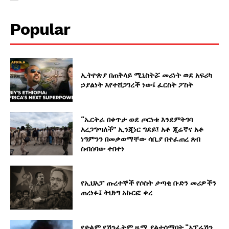
Popular
ኢትዮጵያ በጠቅላይ ሚኒስትሯ መሪነት ወደ አፍሪካ
ኃያልነት እየተሸጋገረች ነው፤ ፈርስት ፖስት
“ኤርትራ በቀጥታ ወደ ጦርነቱ እንደምትገባ
አረጋግጣለች” ኢንጂነር ግደይ፤ አቶ ጂሬኛና አቶ
ነዓምንን በመቃወማቸው ሳቢያ በተፈጠረ ጸብ
ስብሰባው ተበተነ
የኢህአፓ ጡረተኞች የሶስት ታጣቂ ቡድን መሪዎችን
ጠረነፉ፤ ትህነግ አኩርፎ ቀረ
የድልም የሽንፈትም ዜማ ያልተሰማበት “ኦፕሬሽን