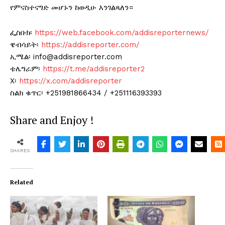
የምናስተናግድ መሆኑን ከወዲሁ እንገልጻለን።
ፌስቡክ፡
https://web.facebook.com/addisreporternews/
ዌብሳይት፡
https://addisreporter.com/
ኢሜል፡ info@addisreporter.com
ቴሌግራም፡
https://t.me/addisreporter2
X፡
https://x.com/addisreporter
ስልክ ቁጥር፡ +251981866434 / +251116393393
Share and Enjoy !
SHARES
Related