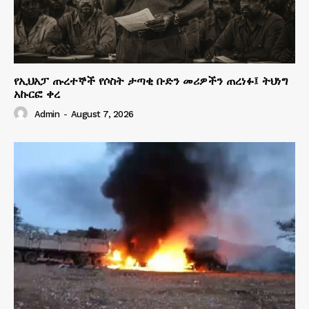
የኢህአፓ ጡረተኞች የሶስት ታጣቂ ቡድን መሪዎችን ጠረነፉ፤ ትህነግ
አኩርፎ ቀረ
Admin
-
August 7, 2026