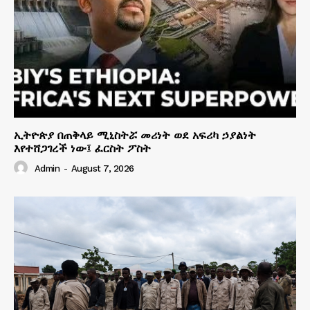
ኢትዮጵያ በጠቅላይ ሚኒስትሯ መሪነት ወደ አፍሪካ ኃያልነት
እየተሸጋገረች ነው፤ ፈርስት ፖስት
Admin
-
August 7, 2026