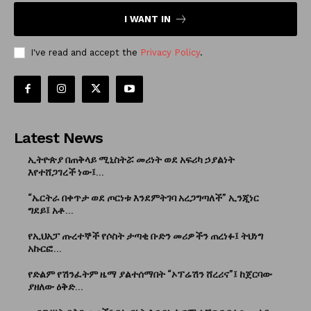
I WANT IN
I've read and accept the
Privacy Policy
.
Latest News
ኢትዮጵያ በጠቅላይ ሚኒስትሯ መሪነት ወደ አፍሪካ ኃያልነት
እየተሸጋገረች ነው፤...
“ኤርትራ በቀጥታ ወደ ጦርነቱ እንደምትገባ አረጋግጣለች” ኢንጂነር
ግደይ፤ አቶ...
የኢህአፓ ጡረተኞች የሶስት ታጣቂ ቡድን መሪዎችን ጠረነፉ፤ ትህነግ
አኩርፎ...
የድልም የሽንፈትም ዜማ ያልተሰማበት “ኦፕሬሽን ሸረሪና”፤ ከጀርባው
ያዘለው ዕቅድ...