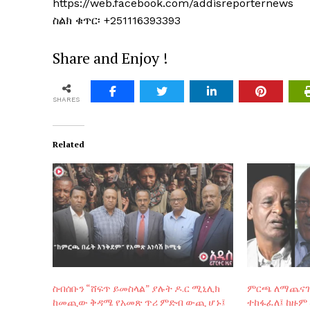
https://web.facebook.com/addisreporternews
ስልክ ቁጥር፡ +251116393393
Share and Enjoy !
SHARES
Related
ስብሰቡን “ሸፍጥ ይመስላል” ያሉት ዶ.ር ሚኒሊክ
ምርጫ ለማጨናገፍ
ከመጪው ቅዳሜ የአመጽ ጥሪ ምድብ ውጪ ሆኑ፤
ተከፋፈለ፤ ከዙም