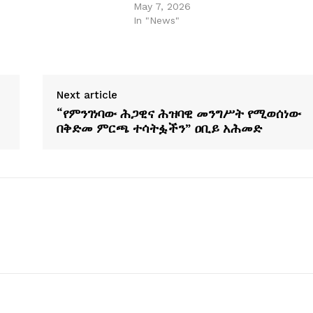
6
May 7, 2026
In "News"
Next article
“የምንገነባው ሕጋዊና ሕዝባዊ መንግሥት የሚወሰነው
በቅድመ ምርጫ ተሳትፏችን” ዐቢይ አሕመድ