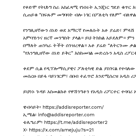
የቀድሞ የትህነግ ስራ አስፈጻሚ የነበሩት ኢንጂነር ግደይ ቁጥር 
ሲጠይቁ “በፍጹም መግባባት ብሎ ነገር በፖለቲካ የለም” ብለዋል
የንግሊዘኛውን ሰነድ ወደ አማርኛ የመለሱት አቶ ያሬድ፣ ምላሽ
አምባገነንና ዘረኛ መንግስት ያላል። ይህ ትክክል አይደለም። ም
በማለት ጠንካራ ትችት ሰንዝረዋል። አቶ ያሬድ “ለትርጉሙ ቃል
“የእንግሊዘኛው ሰነድ ይቅር” እስከመባል መድረሱን አዲስ ሪፖ
ቀደም ሲል የዲፕሎማሲያዊና ፖለቲካዊ ድል ያስገናል የተባለው 
መሰረዙ በይፋ ባይነገርም፣ ሰበብ ተፈጥሮ እንደሚሰረዝ አዲስ 
ይህንኑ ጉዳይ አስመልክቶ የዋሽንግቶን የአዲስ ሪፖርተር ተባባሪ 
ዌብሳይት፡ https://addisreporter.com/
ኢሜል፡ info@addisreporter.com
ቴሌግራም፡ https://t.me/addisreporter2
X፡ https://x.com/amejuju?s=21