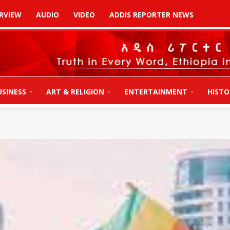
RVIEW
AUDIO
VIDEO
ADDIS REPORTER NEWS
USINESS
ART & RELIGION
ENTERTAINMENT
HISTO