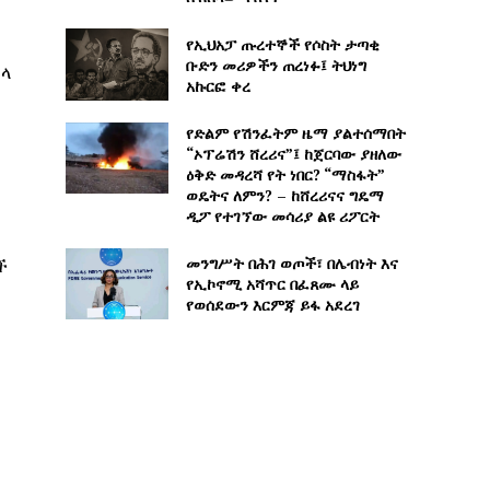
የኢህአፓ ጡረተኞች የሶስት ታጣቂ
ቡድን መሪዎችን ጠረነፉ፤ ትህነግ
ኋላ
አኩርፎ ቀረ
የድልም የሽንፈትም ዜማ ያልተሰማበት
“ኦፕሬሽን ሸረሪና”፤ ከጀርባው ያዘለው
ዕቅድ መዳረሻ የት ነበር? “ማስፋት”
ወዴትና ለምን? – ከሸረሪናና ግዴማ
ዲፖ የተገኘው መሳሪያ ልዩ ሪፖርት
መንግሥት በሕገ ወጦች፣ በሌብነት እና
ች
የኢኮኖሚ አሻጥር በፈጸሙ ላይ
የወሰደውን እርምጃ ይፋ አደረገ