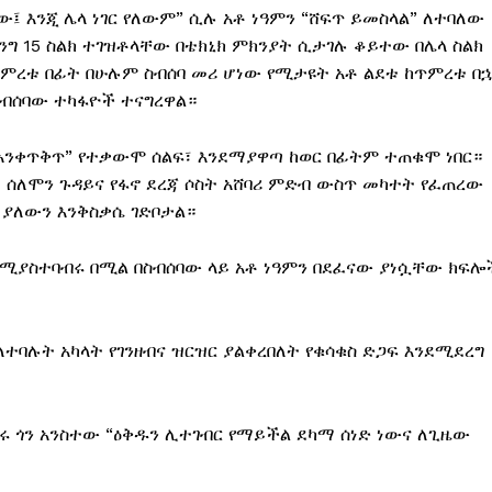
ው፤ እንጂ ሌላ ነገር የለውም” ሲሉ አቶ ነዓምን “ሸፍጥ ይመስላል” ለተባለው
ንግ 15 ስልክ ተገዝቶላቸው በቴክኒክ ምክንያት ሲታገሉ ቆይተው በሌላ ስልክ
ከጥምረቱ በፊት በሁሉም ስብሰባ መሪ ሆነው የሚታዩት አቶ ልደቱ ከጥምረቱ በ
ስብሰባው ተካፋዮች ተናግረዋል።
ር አንቀጥቅጥ” የተቃውሞ ሰልፍ፣ እንደማያዋጣ ከወር በፊትም ተጠቁሞ ነበር።
አቶ ሰለሞን ጉዳይና የፋኖ ደረጃ ሶስት አሸባሪ ምድብ ውስጥ መካተት የፈጠረው
 ያለውን እንቅስቃሴ ገድቦታል።
የሚያስተባብሩ በሚል በስብሰባው ላይ አቶ ነዓምን በደፈናው ያነሷቸው ክፍሎ
ባሉት አካላት የገንዘብና ዝርዝር ያልቀረበለት የቁሳቁስ ድጋፍ እንደሚደረግ
 ጥሩ ጎን አንስተው “ዕቅዱን ሊተገብር የማይችል ደካማ ሰነድ ነውና ለጊዜው