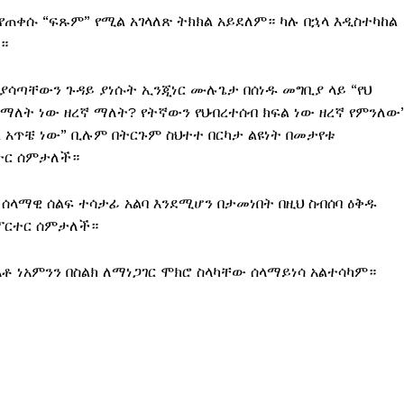
እየጠቀሱ “ፍጹም” የሚል አገላለጽ ትክክል አይደለም። ካሉ በኋላ እዲስተካከል
።
 ያሳጣቸውን ጉዳይ ያነሱት ኢንጂነር ሙሉጌታ በሰነዱ መግቢያ ላይ “የህ
ን ማለት ነው ዘረኛ ማለት? የትኛውን የህብረተሰብ ክፍል ነው ዘረኛ የምንለው
 አጥቼ ነው” ቢሉም በትርጉም ስህተተ በርካታ ልዩነት በመታየቱ
ርተር ሰምታለች።
ሰላማዊ ሰልፍ ተሳታፊ አልባ እንደሚሆን በታመነበት በዚህ ስብሰባ ዕቅዱ
ሪፖርተር ሰምታለች።
አቶ ነአምንን በስልክ ለማነጋገር ሞክሮ ስላካቸው ሰላማይነሳ አልተሳካም።