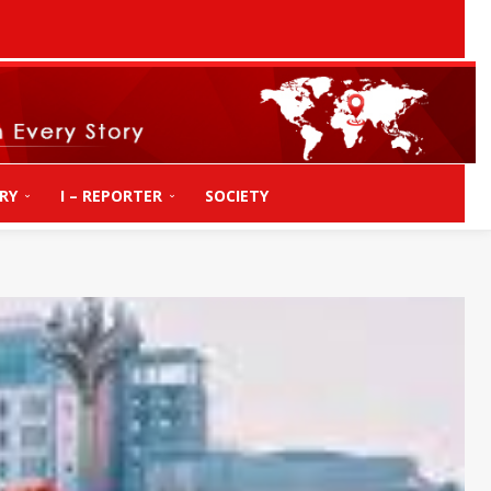
RY
I – REPORTER
SOCIETY