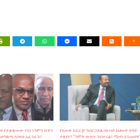
 የተቋቋመው የእነ ነዓምን ቡድን
የአመጽ አደራጅ ግብርኃይል በአብይ አህመድ ጉዳይ
 መግለጫ አባላቱ አፈገፈጉ፤
ተለያየ፤ “ግምት ውስጥ ገብተናል፤ ሚዛን እንጠብቅ