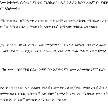
ለው አቅጣጫ ሲሰጡ፣ ዶክተር ሚካኤል፣ ከኢትዮጵያን አድን አቋም የተያዘበ
ልግ አስታወቁ።
ቀውን ማስታወቂያ በምሳሌነት አንስተው ተቃውሞ አሰሙ። ዶከተር ሚካኤል፣ አን
 “የሰላማዊ ሰልፍና ትዕይንት አስተባባሪ” የሚለው ትክክል እንዳልሆነ
 ደጋፊ የሆንኩ ዓይነት ስሜት ነው የሚሰማኝ” በማለት አካሄዱ ብዙም ሳይቆይ
 መርህ ያለው የድርጅት ቅርጽ ካላመራን ነገሩ የሚሆነው ሽፍጥ ነው” በሚል
ተሻለ ነው። የሰላማዊ ሰልፉ ጉዳይ ግን አያዋጣም፤ ሰው አይወጣልንም” ሲሉ
ላቀሉት ሰብሳቢው አቶ ያሬድ፣ መረጃ በመቀያየር ለመጀመር ታስቦ እንጂ ሕብ
ሰላማዊ ሰልፉ በብዙ ፋክተሮች አይሳካም” በማለት የዶክተር ሚካዔል ያቀረቡ
ሆን ፕሮጀክት ነው” በማለት ለማስረዳት ሞከሩ።