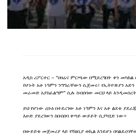
አዲስ ሪፖርተር – “በዛሬና ምርጫው በሚደረግበት ቀን መካከል
የሆኑት አቶ ነዓምን ንግግራቸውን ሲጀመሩ፣ የኢትዮጵያን አድን 
መራመድ አያስፈልግም” ሲሉ ስብሰባው መርህ ላይ እንዲመሰረት
ይህ የሆነው ረቡዕ በተደረገው አቶ ነዓምን እና አቶ ልደቱ ያ
እሁድ ያደረገውን ስበብሰባ ቀጣይ ውይይት ሲያካሂድ ነው።
በውይይቱ መጀመሪያ ላይ የሻዕቢያ ወኪል እንደሆኑ በባልደረባ