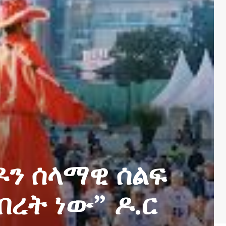
ን ሰላማዊ ሰልፍ
ብረት ነው” ዶ.ር