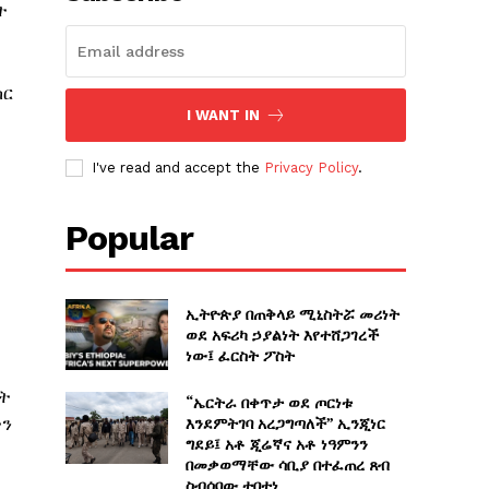
ት
ከር
I WANT IN
I've read and accept the
Privacy Policy
.
Popular
ኢትዮጵያ በጠቅላይ ሚኒስትሯ መሪነት
ወደ አፍሪካ ኃያልነት እየተሸጋገረች
ነው፤ ፈርስት ፖስት
ረት
“ኤርትራ በቀጥታ ወደ ጦርነቱ
እንደምትገባ አረጋግጣለች” ኢንጂነር
ትን
ግደይ፤ አቶ ጂሬኛና አቶ ነዓምንን
በመቃወማቸው ሳቢያ በተፈጠረ ጸብ
ስብሰባው ተበተነ