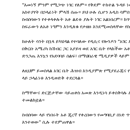
“እመነኝ ምንም የሚጋጭ ነገር የለም። የቅደም ተከተል ጉዳይ ነ
አስተያየት በኃላፊነት ምላሽ ሰጡ። ይህ ሁሉ ሲሆን አዲስ ሳምሰ
ስብሰባውን የተቀላቀሉት አቶ ልደቱ ያሉት ነገር አልነበረም። 
ስፍራውን ለአቶ ነዓምን እንዲለቁ የታዘዙ እንደሚመስላቸው የ
ከሁለት ሳንት በኋላ ይካሄዳል የተባለው የዲሲና የሎንዶን “አገ
በቅርቡ አሜሪካ ከሽብር ጋር አያይዛ ወደ አገር ቤት የላከችው 
ድንጋጤ እንኳን የአደባባይ ሰልፍ፣ በማህበራዊ ሚዲያዎች ላይም
ለዚህም ይመስላል አገር ቤት ሕዝብ እንዲያምጽ የሚያደራጁና 
ላይ ኃላፊነቱ እንዲወድቅ ተደርጓል።
ስማቸውና ድርጅታቸው ሳይጠቀስ አመጽ እንዲነሳ ይቀሰቅሳሉ ለተ
ተመልክቷል።
ስብሰባው ላይ የነበሩት አቶ ጂረኛ የቀረበውን የመግባቢያ ሰነድ
እንተወው” ሲሉ ተደምጠዋል።