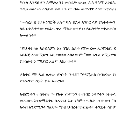
ቅቡል እንዳይሆን ለማድረግ ከመስራት ውጪ ሌላ ዓላማ እንደሌ
ጉዳይ መሆኑን አስታውቀው፣ ዝም ብሎ መገላበጥ እንደማያስፈ
“መሰረታዊ የሆኑ ነገሮች አሉ” ካሉ በኋላ አንከር ላይ የለቀ
ላይ በተለቀቀው የሰልፍ ጥሪ ማስታወቂያ በባለቤትነት የተጠቀሰው
አመለከቱ።
“ይህ ትክክል አይደለም፤ እኔ በግሌ ልደቱ የጀመረው ኢንሼቲቪ
አሰልቺ እንደሚሆን አስታወቁ። አክለውም “ወደ አንድ የሚያያዝ
የወከሉትን ማህበር አቋም አስታወቁ።
ዶክተር ሚካኤል ሌላው ያነሱት ጉዳይ፣ “የዲጂታል ስብሰባው የ
የሁሉንም ስጋት ይፋ አደረጉ።
አብሮነትን ተሰናብተው የአቶ ነዓምንን ትብብር ንቅናቄን የተቀ
መፈጠሩ እንደማይቀር ሲናገሩ፣ አቶ ነዓምን ጣልቃ ገብተው፣ “
አሳብ እንደሚጋሩ ገልጸው “ይህ ህብረት፣ድርጅት፣ ቅንጀት ሳይ