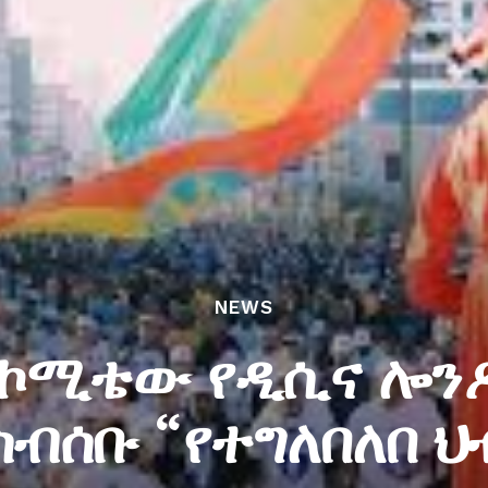
NEWS
 ኮሚቴው የዲሲና ሎንዶ
ስብሰቡ “የተግለበለበ ህ