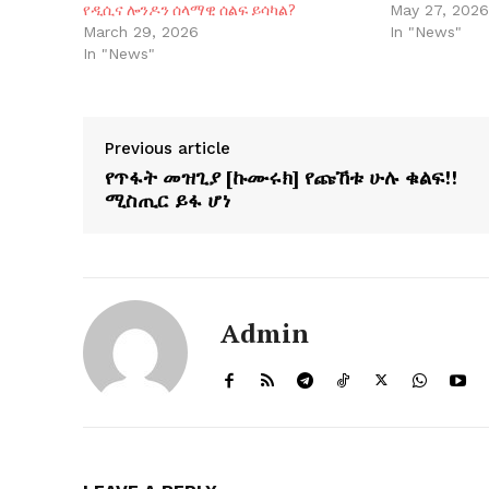
የዲሲና ሎንዶን ሰላማዊ ሰልፍ ይሳካል?
May 27, 202
March 29, 2026
In "News"
In "News"
Previous article
የጥፋት መዝጊያ [ኩሙሩክ] የጩኸቱ ሁሉ ቁልፍ!!
ሚስጢር ይፋ ሆነ
Admin