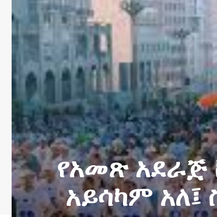
የአመጽ አደራጅ
አይሳካም አለ፤ 