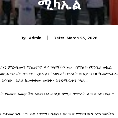
ሚካኤል
By:
Admin
Date:
March 25, 2026
 ሆነን ምርጫውን ማጨናገፍ ዋና ዓላማችን ነው” በማለት የሻዕቢያ ወኪል
ወኪል የሆኑት ዶክተር ሚካኤል፣ “አካሄድ” በማለት ጣልቃ ገቡ። “በመግለብለ
 አሳሰቡ። አለያ ከመቋቋሙ መበተኑ እንደሚፈጥን ገለጹ።
ደራጁት የአመጽ አመቻችና አስተባባሪ ቴክኒክ ኮሚቴ ጥምረት ለመፍጠር ባለፈው
ቸው የተመሰከረባቸው አቶ ነዓምን፣ ስብሰቡ በአመጽ ምርጫውን ለማኮላሸትና