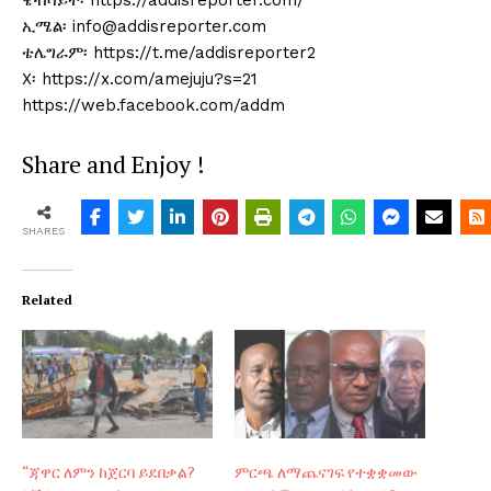
ዌብሳይት፡ https://addisreporter.com/
ኢሜል፡ info@addisreporter.com
ቴሌግራም፡ https://t.me/addisreporter2
X፡ https://x.com/amejuju?s=21
https://web.facebook.com/addm
Share and Enjoy !
SHARES
Related
“ጃዋር ለምን ከጀርባ ይደበቃል?
ምርጫ ለማጨናገፍ የተቋቋመው