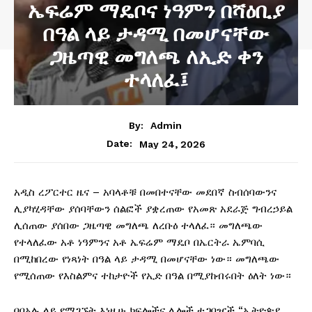
ኤፍሬም ማዴቦና ነዓምን በሻዕቢያ
በዓል ላይ ታዳሚ በመሆናቸው
ጋዜጣዊ መግለጫ ለኢድ ቀን
ተላለፈ፤
By:
Admin
May 24, 2026
Date:
አዲስ ረፖርተር ዜና – አባላቶቹ በመበተናቸው መደበኛ ስብሰባውንና
ሊያካሂዳቸው ያሰባቸውን ሰልፎች ያቋረጠው የአመጽ አደራጅ ግብረኃይል
ሊሰጠው ያሰበው ጋዜጣዊ መግለጫ ለረቡዕ ተላለፈ። መግለጫው
የተላለፈው አቶ ነዓምንና አቶ ኤፍሬም ማዴቦ በኤርትራ ኤምባሲ
በሚከበረው የነጻነት በዓል ላይ ታዳሚ በመሆናቸው ነው። መግለጫው
የሚሰጠው የእስልምና ተከታዮች የኢድ በዓል በሚያከብሩበት ዕለት ነው።
በበአሉ ላይ የሚገኙት እነዚሁ ክፍሎችና ሌሎች ተጋባዦች “ኢትዮጵያ