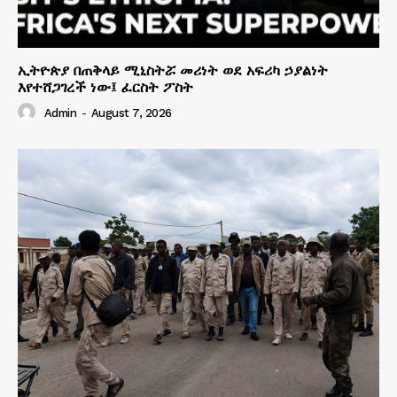
ኢትዮጵያ በጠቅላይ ሚኒስትሯ መሪነት ወደ አፍሪካ ኃያልነት
እየተሸጋገረች ነው፤ ፈርስት ፖስት
Admin
-
August 7, 2026