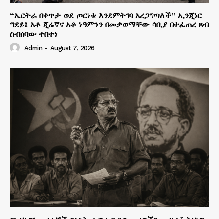
“ኤርትራ በቀጥታ ወደ ጦርነቱ እንደምትገባ አረጋግጣለች” ኢንጂነር
ግደይ፤ አቶ ጂሬኛና አቶ ነዓምንን በመቃወማቸው ሳቢያ በተፈጠረ ጸብ
ስብሰባው ተበተነ
Admin
-
August 7, 2026