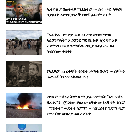
ኢትዮጵያ በጠቅላይ ሚኒስትሯ መሪነት ወደ አፍሪካ
ኃያልነት እየተሸጋገረች ነው፤ ፈርስት ፖስት
“ኤርትራ በቀጥታ ወደ ጦርነቱ እንደምትገባ
አረጋግጣለች” ኢንጂነር ግደይ፤ አቶ ጂሬኛና አቶ
ነዓምንን በመቃወማቸው ሳቢያ በተፈጠረ ጸብ
ስብሰባው ተበተነ
የኢህአፓ ጡረተኞች የሶስት ታጣቂ ቡድን መሪዎችን
ጠረነፉ፤ ትህነግ አኩርፎ ቀረ
የድልም የሽንፈትም ዜማ ያልተሰማበት “ኦፕሬሽን
ሸረሪና”፤ ከጀርባው ያዘለው ዕቅድ መዳረሻ የት ነበር?
“ማስፋት” ወዴትና ለምን? – ከሸረሪናና ግዴማ ዲፖ
የተገኘው መሳሪያ ልዩ ሪፖርት