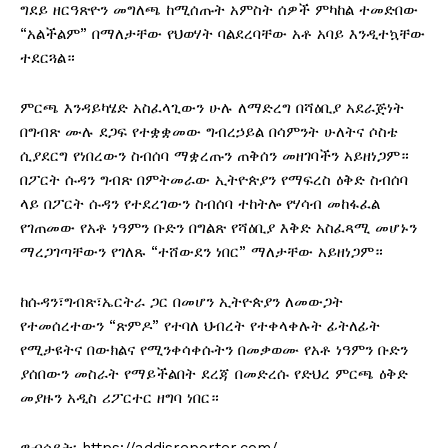
ግደይ ዘርዓጽዮን መግለጫ ከሚሰጡት አምስት ሰዎች ምካከል ተመድበው
“አልችልም” በማለታቸው የህወሃት ባልደረባቸው አቶ አባይ እንዲተኳቸው
ተደርጓል።
ምርጫ እንዳይካሄድ አስፈላጊውን ሁሉ ለማድረግ በሻዕቢያ አደራጅነት
በግብጽ ሙሉ ደጋፍ የተቋቋመው ግብረኃይል በሳምንት ሁለትና ሶስቴ
ሲያደርግ የነበረውን ስብሰባ ማቋረጡን ጠቅሰን መዘገባችን አይዘነጋም።
በፖርት ሱዳን ግብጽ በምትመራው ኢትዮጵያን የማፍረስ ዕቅድ ስብሰባ
ላይ በፖርት ሱዳን የተደረገውን ስብሰባ ተከትሎ የሃሳብ መከፋፈል
የገጠመው የአቶ ነዓምን ቡድን በግልጽ የሻዕቢያ እቅድ አስፈጻሚ መሆኑን
ማረጋገጣቸውን የገለጹ “ተሸውደን ነበር” ማለታቸው አይዘነጋም።
ከሱዳን፣ግብጽ፣ኤርትራ ጋር በመሆን ኢትዮጵያን ለመውጋት
የተመሰረተውን “ጽምዶ” የተባለ ህብረት የተቀላቀሉት ፊትለፊት
የሚታዩትና በውክልና የሚንቀሳቀሱትን በመቃወሙ የአቶ ነዓምን ቡድን
ያሰበውን መስራት የማይችልበት ደረጃ በመድረሱ የድህረ ምርጫ ዕቅድ
መያዙን አዲስ ሪፖርተር ዘግባ ነበር።