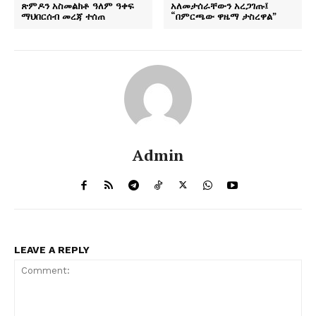
ጽምዶን አስመልክቶ ዓለም ዓቀፍ
አለመታሰራቸውን አረጋገጡ፤
ማህበርሰብ መረጃ ተሰጠ
“በምርጫው ዋዜማ ታስረዋል”
Admin
LEAVE A REPLY