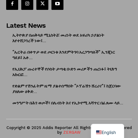
Latest News
ኢትዮጵያ በጠቅላይ ሚኒስትሯ መሪነት ወደ አፍሪካ ኃያልነት
እየተሸጋገረች ነው፤...
“ኤርትራ በቀጥታ ወደ ጦርነቱ እንደምትገባ አረጋግጣለች” ኢንጂነር
ግደይ፤ አቶ...
የኢህአፓ ጡረተኞች የሶስት ታጣቂ ቡድን መሪዎችን ጠረነፉ፤ ትህነግ
አኩርፎ...
የድልም የሽንፈትም ዜማ ያልተሰማበት “ኦፕሬሽን ሸረሪና”፤ ከጀርባው
ያዘለው ዕቅድ...
መንግሥት በሕገ ወጦች፣ በሌብነት እና የኢኮኖሚ አሻጥር በፈጸሙ ላይ...
Copyright © 2025 Addis Reporter All Rights Reserved. Powered
English
by
ZERGAW