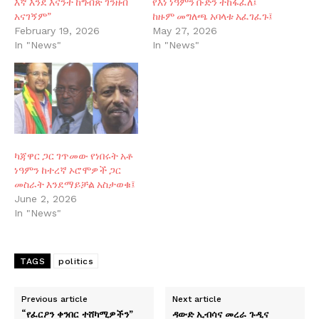
እኛ እንደ እናንተ ከግብጽ ገንዘብ
የእነ ነዓምን ቡድን ተከፋፈለ፤
አናገኝም”
ከዙም መግለጫ አባላቱ አፈገፈጉ፤
February 19, 2026
May 27, 2026
In "News"
In "News"
ካጃዋር ጋር ገጥመው የነበሩት አቶ
ነዓምን ከተረኛ ኦሮሞዎች ጋር
መስራት እንደማይቻል አስታወቁ፤
June 2, 2026
In "News"
TAGS
politics
Previous article
Next article
“የፈርዖን ቀንበር ተሸካሚዎችን”
ዳውድ ኢብሳና መረራ ጉዲና