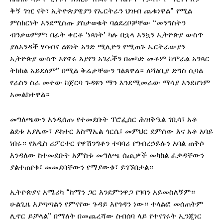
ቅኝ ገዢ ናት፣ ኢትዮጵያዊያን የኤርትራን ህዝብ ጨቁነዋል” የሚል
ምስክርነት እንደሚሰጡ ያስታወቁት ባልደረቦቻቸው “መንግስትን
ብንቃወምም፣ በፊት ቀርቶ ‘ነጻነት’ ካሉ በኋላ እንኳን ኢትዮጵያ ውስጥ
ያለአንዳች ሃሳብና ልዩነት አንድ ሚሊዮን የሚጠጉ ኤርትራውያን
ኢትዮጵያ ውስጥ እየኖሩ እያየን አገራችን በመካድ መቆም ከሞራል አንጻር
ትክክል አይደለም” በሚል ቅሬታቸውን ገልጸዋል። ለሻዕቢያ ድግስ ሲባል
የራስን ስራ መተው ከጀርባ ጉዳዩን ማን እንደሚመራው ማሳያ እንደሆነም
አመልክተዋል።
መግለጫውን እንዲሰጡ የተመደቡት ፕሮፌሰር ሕዝቅዔል ገቢሳ፣ አቶ
ልደቱ አያሌው፣ ዶክተር እስማኤል ጎርሴ፣ መምህር ደምሰው እና አቶ አባይ
ነበሩ። የአዲስ ሪፖርተር የዋሽንግቶን ተባባሪ የግብረኃይሉን አባል ጠቅሶ
እንዳለው ከተመደቡት አምስቱ መግለጫ ሰጪዎች መካከል ፈቃዳቸውን
ያልተጠየቁ፣ መመደባቸውን የማያውቁ፣ ይገኙበታል።
ኢትዮጵያና አሜሪካ “ከማን ጋር እንደምንዋጋ የገባን አይመስለኝም።
ሁልጊዜ እያጣጣልን የምናየው ጉዳይ እየጎዳን ነው። ተላልፎ መሰጠትም
ሊኖር ይቻላል” በማለት በመጨረሻው ስብሰባ ላይ የተናገሩት ኢንጂነር