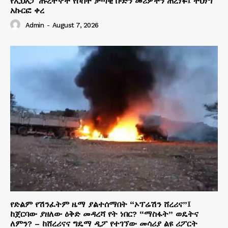
የኢህአፓ ጡረተኞች የሶስት ታጣቂ ቡድን መሪዎችን ጠረነፉ፤ ትህነግ
አኩርፎ ቀረ
Admin
-
August 7, 2026
የድልም የሽንፈትም ዜማ ያልተሰማበት “ኦፕሬሽን ሸረሪና”፤
ከጀርባው ያዘለው ዕቅድ መዳረሻ የት ነበር? “ማስፋት” ወዴትና
ለምን? – ከሸረሪናና ግዴማ ዲፖ የተገኘው መሳሪያ ልዩ ሪፖርት