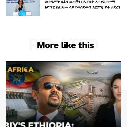
መንግሥት በሕገ ወጦች፣ በሌብነት እና የኢኮኖሚ
አሻጥር በፈጸሙ ላይ የወሰደውን እርምጃ ይፋ አደረገ
RELATED
More like this