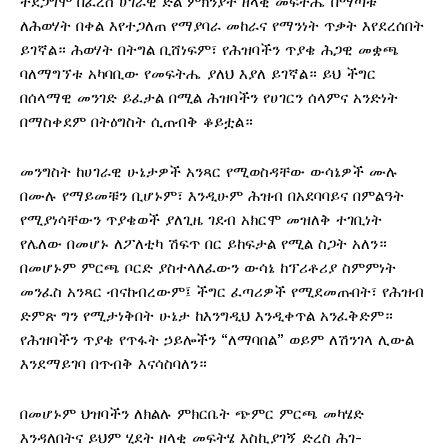
ተደጋግሞ በፈረሰ ሀገራዊ ድል ምክንያት ዘላቂ መፍትሔ በማጣቱ
ለሕወሃት በቀል እየተጋለጠ የማያባራ መከራና የማንነት ጥቃት እየደረሰበት
ይገኛል። ሕወሃት በትግል ቢሸነፍም፣ የሕዝባችን ጥያቄ ሕጋዊ መቋጫ
ባለማግኘቱ አካባቢው የመፍትሔ ያለህ እያለ ይገኛል። ይህ ችግር
በሰላማዊ መንገድ ይፈታል በሚል ሕዝባችን የሀገርን ሰላምና አንድነት
በማስቀደም በትዕግስት ሲጠብቅ ቆይቷል።
​መንግስት ከሀገራዊ ሁኔታዎች አንጻር የሚወስዳቸው ውሳኔዎች ሙሉ
በሙሉ የማይመቹን ቢሆኑም፣ እንዲሁም ሕዝብ በአደባባይና በምልዓት
የሚያነሳቸውን ጥያቄወች ያለጊዜ ገደብ አክርሞ መዝለቅ ተገቢነት
የሌለው በመሆኑ ለፖለቲካ ሽፍጥ በር ይከፍታል የሚል ስጋት አለን።
በመሆኑም ምርጫ ቦርድ ያስተላለፈውን ውሳኔ ከፕሪቶሪያ ስምምነት
መንፈስ አንጻር ብናከብረውም፤ ችግር ፈጣሪዎች የሚደመጡበት፣ የሕዝብ
ድምጽ ግን የሚታነቅበት ሁኔታ ከእንግዲህ እንዲቀጥል አንፈቅድም።
የሕዝባችን ጥያቄ የጥፋት ኃይሎችን “ለማባበል” ወይም ለሽንገላ ሊውል
እንደማይገባ በጥብቅ እናሳስባለን።
በመሆኑም ህዝባችን ለክልሉ ምክርቤት ጭምር ምርጫ መካሄድ
እንዳለበትና ይህም ሂደት ዘላቂ መፍትሄ እስኪያገኝ ድረስ ሕገ-