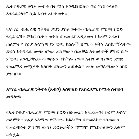
ኢትዮጵያዊ ወገኑ መብቱ በተሟላ እንዲከበርለት ጥሪ ማስተላለፍ
እንፈልጋለን” ሲል አብን አስታወቀ።
የአማራ ብሔራዊ ንቅናቄ ይህን ያስታወቀው ብሔራዊ ምርጫ ቦርድ
የፌዴሬሽን ምክር ቤትን ጠቅሶ በሁመራ፣ አዲረመጥ፣ ኮረም ኦፍላ፣
ጠለምትና የራያ አላማጣ የምርጫ ክልሎች ቋሚ መፍትሄ እስኪገኝላቸው
ድረስ ከትግራይ ውጭ ሆነው ራሳቸውን በመቻል ለተወካዮች ምክር ቤት
ምርጫ እንዲያካሂዱ መወሰኑን ተከትሎ ነው። አብን ውሳኔውን ደግፎ
ተጨማሪ መሟላት አለበት ያለውን ጠይቋል። ሙሉ መግለጫውን ከስር
ያንብቡ።
አማራ ብሔራዊ ንቅናቄ (አብን) አስቸኳይ የአስፈጻሚ ኮሚቴ ስብሰባ
መግለጫ
​የኢትዮጵያ ብሔራዊ ምርጫ ቦርድ በሁመራ፣ አዲረመጥ፣ ኮረም ኦፍላ፣
ጠለምትና የራያ አላማጣ የምርጫ ክልሎችን በተመለከተ የሰጠውን
የመራጭነት ምዝገባ ውሳኔ ድርጅታችን ገምግሞ የሚከተለውን አቋም
ወስዷል።