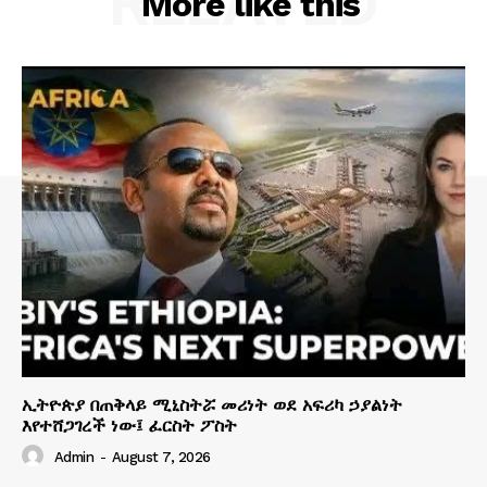
RELATED
More like this
ኢትዮጵያ በጠቅላይ ሚኒስትሯ መሪነት ወደ አፍሪካ ኃያልነት
እየተሸጋገረች ነው፤ ፈርስት ፖስት
Admin
-
August 7, 2026