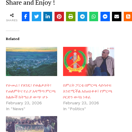
Share and Enjoy !
SHARES
Related
የሁመራ፣ የጸገዴ፣ የወልቃይት፣
ስምረት ፓርቲ በምርጫ ላይሳተፍ
የጠለምትና የራያ አላማጣ ምርጫ
እንደሚችል አስጠነቀቀ፤ የምርጫ
ከልሎች ከትግራይ ውጭ ሆኑ
ቦርድን ውሳኔ ነቀፈ
February 23, 2026
February 23, 2026
In "News"
In "Politics"