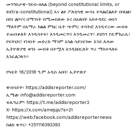
መንግስታዊ-ገደብ-ዘለል (beyond constitutional limits, or
extra-constitutional) እና ልዩ ፖለቲካዊ ውሳኔ ተላልፎልለት በባህል፣
በስነ ልቦናና በማንነት ከሚመስለው እና በአለበት አስተዳደር ወሰን
ማለትም በአማራ ክልል ምክር ቤት ጭምር ተሳትፎ እንዲኖረው መብቱ
ተጠብቆለት እንዲሳተፍ፣ እንዲመርጥና እንዲመረጥ፣ ይህንን የዴሞክራሲ፣
የፍትህና፣ የነጻነት መድረክ ማንም አካል ሳይነፍገው እንደ ሌላው
ኢትዮጵያዊ ወገኑ መብቱ በተሟላ እንዲከበርለት ጥሪ ማስተላለፍ
እንፈልጋለን።
የካቲት 16/2018 ዓ.ም አዲስ አበባ፣ ኢትዮጵያ
ዌብሳይት፡ https://addisreporter.com/
ኢሜል፡ info@addisreporter.com
ቴሌግራም፡ https://t.me/addisreporter2
X፡ https://x.com/amejuju?s=21
https://web.facebook.com/addisreporternews
ስልክ ቁጥር፡ +251116393393