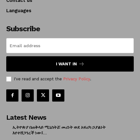
Contact us
Languages
Subscribe
I WANT IN
I've read and accept the
Privacy Policy
.
Latest News
ኢትዮጵያ በጠቅላይ ሚኒስትሯ መሪነት ወደ አፍሪካ ኃያልነት
እየተሸጋገረች ነው፤...