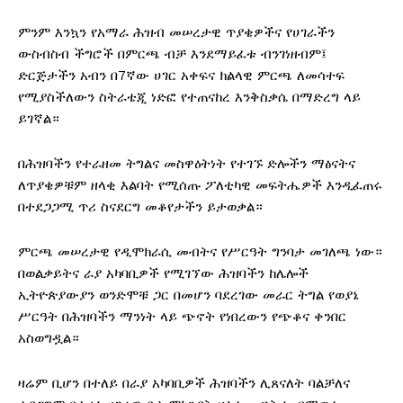
​ምንም እንኳን የአማራ ሕዝብ መሠረታዊ ጥያቄዎችና የሀገራችን
ውስብስብ ችግሮች በምርጫ ብቻ እንደማይፈቱ ብንገነዘብም፤
ድርጅታችን አብን በ7ኛው ሀገር አቀፍና ክልላዊ ምርጫ ለመሳተፍ
የሚያስችለውን ስትራቴጂ ነድፎ የተጠናከረ እንቅስቃሴ በማድረግ ላይ
ይገኛል።
በሕዝባችን የተራዘመ ትግልና መስዋዕትነት የተገኙ ድሎችን ማፅናትና
ለጥያቄዎቹም ዘላቂ እልባት የሚሰጡ ፖለቲካዊ መፍትሔዎች እንዲፈጠሩ
በተደጋጋሚ ጥሪ ስናደርግ መቆየታችን ይታወቃል።
​ምርጫ መሠረታዊ የዲሞክራሲ መብትና የሥርዓት ግንባታ መገለጫ ነው።
በወልቃይትና ራያ አካባቢዎች የሚገኘው ሕዝባችን ከሌሎች
ኢትዮጵያውያን ወንድሞቹ ጋር በመሆን ባደረገው መራር ትግል የወያኔ
ሥርዓት በሕዝባችን ማንነት ላይ ጭኖት የነበረውን የጭቆና ቀንበር
አስወግዷል።
ዛሬም ቢሆን በተለይ በራያ አካባቢዎች ሕዝባችን ሊጸናለት ባልቻለና