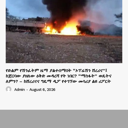
የድልም የሽንፈትም ዜማ ያልተሰማበት “ኦፕሬሽን ሸረሪና”፤
ከጀርባው ያዘለው ዕቅድ መዳረሻ የት ነበር? “ማስፋት” ወዴትና
ለምን? – ከሸረሪናና ግዴማ ዲፖ የተገኘው መሳሪያ ልዩ ሪፖርት
Admin
-
August 6, 2026