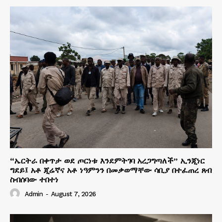
“ኤርትራ በቀጥታ ወደ ጦርነቱ እንደምትገባ አረጋግጣለች” ኢንጂነር
ግደይ፤ አቶ ጂሬኛና አቶ ነዓምንን በመቃወማቸው ሳቢያ በተፈጠረ ጸብ
ስብሰባው ተበተነ
Admin
-
August 7, 2026