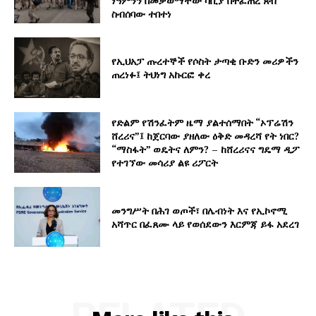
ነዓምንን በመቃወማቸው ሳቢያ በተፈጠረ ጸብ
ስብሰባው ተበተነ
የኢህአፓ ጡረተኞች የሶስት ታጣቂ ቡድን መሪዎችን
ጠረነፉ፤ ትህነግ አኩርፎ ቀረ
የድልም የሽንፈትም ዜማ ያልተሰማበት “ኦፕሬሽን
ሸረሪና”፤ ከጀርባው ያዘለው ዕቅድ መዳረሻ የት ነበር?
“ማስፋት” ወዴትና ለምን? – ከሸረሪናና ግዴማ ዲፖ
የተገኘው መሳሪያ ልዩ ሪፖርት
መንግሥት በሕገ ወጦች፣ በሌብነት እና የኢኮኖሚ
አሻጥር በፈጸሙ ላይ የወሰደውን እርምጃ ይፋ አደረገ