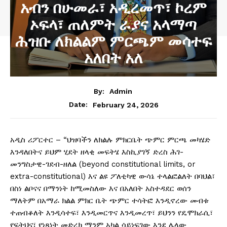
አብን በሁመራ፣ አዲረመጥ፣ ኮረም
ኦፍላ፣ ጠለምት ራያና አላማጣ
ሕዝቡ ለክልልም ምርጫም መሳተፍ
አለበት አለ
By:
Admin
February 24, 2026
Date:
አዲስ ሪፖርተር – “ህዝባችን ለክልሉ ምክርቤት ጭምር ምርጫ መካሄድ
እንዳለበትና ይህም ሂደት ዘላቂ መፍትሄ እስኪያገኝ ድረስ ሕገ-
መንግስታዊ-ገደብ-ዘለል (beyond constitutional limits, or
extra-constitutional) እና ልዩ ፖለቲካዊ ውሳኔ ተላልፎልለት በባህል፣
በስነ ልቦናና በማንነት ከሚመስለው እና በአለበት አስተዳደር ወሰን
ማለትም በአማራ ክልል ምክር ቤት ጭምር ተሳትፎ እንዲኖረው መብቱ
ተጠብቆለት እንዲሳተፍ፣ እንዲመርጥና እንዲመረጥ፣ ይህንን የዴሞክራሲ፣
የፍትህና፣ የነጻነት መድረክ ማንም አካል ሳይነፍገው እንደ ሌላው