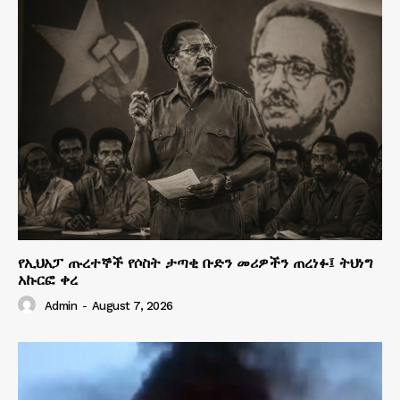
የኢህአፓ ጡረተኞች የሶስት ታጣቂ ቡድን መሪዎችን ጠረነፉ፤ ትህነግ
አኩርፎ ቀረ
Admin
-
August 7, 2026