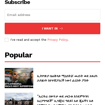
Subscribe
I WANT IN
I've read and accept the
Privacy Policy
.
Popular
ኢትዮጵያ በጠቅላይ ሚኒስትሯ መሪነት ወደ አፍሪካ
ኃያልነት እየተሸጋገረች ነው፤ ፈርስት ፖስት
“ኤርትራ በቀጥታ ወደ ጦርነቱ እንደምትገባ
አረጋግጣለች” ኢንጂነር ግደይ፤ አቶ ጂሬኛና አቶ