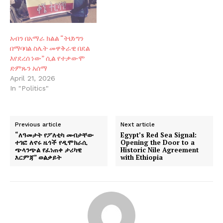
አብን በአማራ ክልል “ትህነግን
በማባባል ስሌት መዋቅራዊ በደል
እየደረሰ ነው” ሲል የተቃውሞ
ድምጹን አሰማ
April 21, 2026
In "Politics"
Previous article
Next article
“ለዓመታት የፖለቲካ መብታቸው
Egypt’s Red Sea Signal:
ተገፎ ለኖሩ ዜጎች የዲሞክራሲ
Opening the Door to a
ጭላንጭል የፈነጠቀ ታሪካዊ
Historic Nile Agreement
እርምጃ” ወልቃይት
with Ethiopia