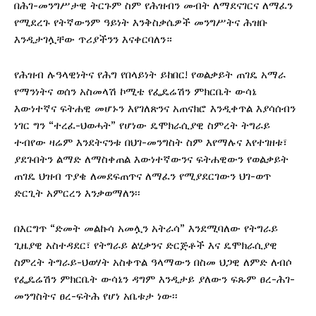
በሕገ-መንግሥታዊ ትርጉም ስም የሕዝብን መብት ለማደናገርና ለማፈን
የሚደረጉ የትኛውንም ዓይነት እንቅስቃሴዎች መንግሥትና ሕዝቡ
እንዲታገሏቸው ጥሪያችንን እናቀርባለን።
የሕዝብ ሉዓላዊነትና የሕግ የበላይነት ይከበር! የወልቃይት ጠገዴ አማራ
የማንነትና ወሰን አስመላሽ ኮሚቴ የፌዴሬሽን ምክርቤት ውሳኔ
እውነተኛና ፍትሐዊ መሆኑን እየገለጽንና አጠናክሮ እንዲቀጥል እያሳሰብን
ነገር ግን “ተረፈ-ህወሓት” የሆነው ዴሞክራሲያዊ ስምረት ትግራይ
ተብየው ዛሬም እንደትናንቱ በህገ-መንግስት ስም እየማሉና እየተገዘቱ፣
ያደጉበትን ልማድ ለማስቀጠል እውነተኛውንና ፍትሐዊውን የወልቃይት
ጠገዴ ህዝብ ጥያቄ ለመደፍጠጥና ለማፈን የሚያደርገውን ህገ-ወጥ
ድርጊት አምርረን እንቃወማለን፡፡
በእርግጥ “ድመት መልኩሳ አመሏን አትራሳ” እንደሚባለው የትግራይ
ጊዜያዊ አስተዳደር፣ የትግራይ ልሂቃንና ድርጅቶች እና ዴሞክራሲያዊ
ስምረት ትግራይ-ህወሃት አስቀጥል ዓላማውን በስመ ህጋዊ ለምድ ለብሶ
የፌዴሬሽን ምክርቤት ውሳኔን ዳግም እንዲታይ ያለውን ፍጹም ፀረ-ሕገ-
መንግስትና ፀረ-ፍትሕ የሆነ አቤቱታ ነው፡፡