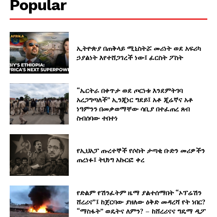
Popular
ኢትዮጵያ በጠቅላይ ሚኒስትሯ መሪነት ወደ አፍሪካ
ኃያልነት እየተሸጋገረች ነው፤ ፈርስት ፖስት
“ኤርትራ በቀጥታ ወደ ጦርነቱ እንደምትገባ
አረጋግጣለች” ኢንጂነር ግደይ፤ አቶ ጂሬኛና አቶ
ነዓምንን በመቃወማቸው ሳቢያ በተፈጠረ ጸብ
ስብሰባው ተበተነ
የኢህአፓ ጡረተኞች የሶስት ታጣቂ ቡድን መሪዎችን
ጠረነፉ፤ ትህነግ አኩርፎ ቀረ
የድልም የሽንፈትም ዜማ ያልተሰማበት “ኦፕሬሽን
ሸረሪና”፤ ከጀርባው ያዘለው ዕቅድ መዳረሻ የት ነበር?
“ማስፋት” ወዴትና ለምን? – ከሸረሪናና ግዴማ ዲፖ