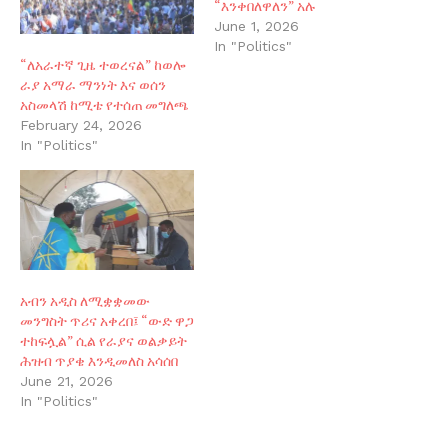
“እንቀበለዋለን” አሉ
June 1, 2026
In "Politics"
“ለአራተኛ ጊዜ ተወረናል” ከወሎ
ራያ አማራ ማንነት እና ወሰን
አስመላሽ ከሚቴ የተሰጠ መግለጫ
February 24, 2026
In "Politics"
አብን አዲስ ለሚቋቋመው
መንግስት ጥሪና አቀረበ፤ “ውድ ዋጋ
ተከፍሏል” ሲል የራያና ወልቃይት
ሕዝብ ጥያቄ እንዲመለስ አሳሰበ
June 21, 2026
In "Politics"