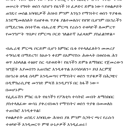
መሠረት የግዛት ወሰን ሳይሆን የዜጎች ነፃ ፈቃድና ድምፅ ነው። የወልቃይት
ጠገዴና መሰል አካባቢዎች ሕዝብ ምንም እንኳን የማንነትና ወሰን ጥያቄዉ
እንደሚመለስለት የጠየቀዉ ጥያቄ ያልተመለሰና የዘገየ ቢሆንም በአገራችን
በሚደረገዉ ሰባተኛዉ ብሔራዊ ምርጫ የራሱን ተወካዮች ለመምረጥ
የመንግሥት ጥበቃና የምርጫ ቦርድ ገለልተኛ አፈጻጸም ያስፈልገዋል።
ብሔራዊ ምርጫ ቦርድም ቢሆን ከምክር ቤቱ የተላለፈለትን መመሪያ
ተግባራዊ በማድረግ፣ ከአሁን ቀደም በአምባገነኑ ሕወሓት በወሰነዉ ሕገ
ወጥ አከላለል ተፅዕኖ ስር ሳይወድቅ፣ የዜጎችን ድምፅ ለማክበር የጀመረውን
ዝግጅት እያመሰገን አጠናክሮ እንዲቀጥል እናሳስባለን። ይህ እርምጃ
በሀገሪቱ ዘላቂ ሰላም እንዲመጣና የማንነትና ወሰን ጥያቄዎች በሕጋዊና
በዲሞክራሲያዊ መንገድ ምላሽ እንዲያገኙ በር ከፋች ነው።
በመሆኑም፦
የፌዴሬሽን ምክር ቤት የዜጎችን የፖለቲካ ተሳትፎ መብት ለማስከበር
ያስተላለፈው ውሳኔ ያቀረብነዉን የማንነትና ወሰን ጥያቄ በመመለስ
ተጠናክሮ እንዲቀጥል፤
የወልቃይት ጠገዴና አካባቢው ሕዝብ ያለ ምንም ስጋትና ጫና የራሱን
ተወካዮች እንዲመርጥ ምቹ ሁኔታዎች እንዲፈጠሩ፤