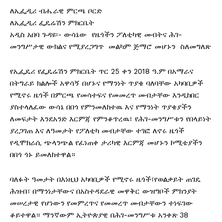
ለኢፌዲሪ ብሔራዊ ምርጫ ቦርድ
ለኢፌዲሪ ፌዴሬሽን ምክርቤት
አዲስ አበባ ጉዳዩ፡- ውሳኔው የዜጎችን ፖለቲካዊ መብትና ሕገ-
መንግሥታዊ ውክልና የሚያረጋግጥ መልካም ጅማሮ መሆኑን ስለመግለጽ
የኢፌዴሪ የፌዴሬሽን ምክርቤት ጥር 25 ቀን 2018 ዓ.ም በአማራና
በትግራይ ክልሎች አዋሳኝ በሆኑና የማንነት ጥያቄ ባለባቸው አካባቢዎች
የሚኖሩ ዜጎች በምርጫ የመሳተፍና የመመረጥ መብታቸው እንዲከበር
ያስተላለፈው ውሳኔ በበጎ የምንመለከተዉ እና የማንነት ጥያቄያችን
ለመፍታት እንደአንድ እርምጃ የምንቆጥረዉ፣ የሕገ-መንግሥቱን የበላይነት
ያረጋገጠ እና ለዓመታት የፖለቲካ መብታቸው ተገፎ ለኖሩ ዜጎች
የዲሞክራሲ ጭላንጭል የፈነጠቀ ታሪካዊ እርምጃ መሆኑን ኮሚቴያችን
በበጎ ጎኑ ይመለከተዋል።
ባለፉት ዓመታት በእነዚህ አካባቢዎች የሚኖሩ ዜጎች፣የወልቃይት ጠገዴ
ሕዝብ፣ በማንነታቸውና በአስተዳደራዊ መዋቅር ውዝግቦች ምክንያት
መሠረታዊ የሆነውን የመምረጥና የመመረጥ መብታቸውን ተነፍገው
ቆይተዋል። ማንኛውም ኢትዮጵያዊ በሕገ-መንግሥቱ አንቀጽ 38