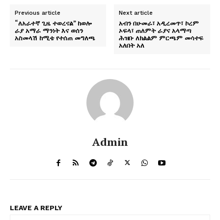
Previous article
Next article
“ለአራተኛ ጊዜ ተወረናል” ከወሎ
አብን በሁመራ፣ አዲረመጥ፣ ኮረም
ራያ አማራ ማንነት እና ወሰን
ኦፍላ፣ ጠለምት ራያና አላማጣ
አስመላሽ ከሚቴ የተሰጠ መግለጫ
ሕዝቡ ለክልልም ምርጫም መሳተፍ
አለበት አለ
Admin
LEAVE A REPLY