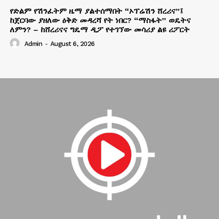
የድልም የሽንፈትም ዜማ ያልተሰማበት “ኦፕሬሽን ሸረሪና”፤
ከጀርባው ያዘለው ዕቅድ መዳረሻ የት ነበር? “ማስፋት” ወዴትና
ለምን? – ከሸረሪናና ግዴማ ዲፖ የተገኘው መሳሪያ ልዩ ሪፖርት
Admin
-
August 6, 2026