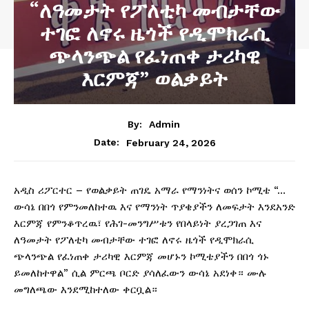
“ለዓመታት የፖለቲካ መብታቸው
ተገፎ ለኖሩ ዜጎች የዲሞክራሲ
ጭላንጭል የፈነጠቀ ታሪካዊ
እርምጃ” ወልቃይት
By:
Admin
February 24, 2026
Date:
አዲስ ሪፖርተር – የወልቃይት ጠገዴ አማራ የማንነትና ወሰን ኮሚቴ “…
ውሳኔ በበጎ የምንመለከተዉ እና የማንነት ጥያቄያችን ለመፍታት እንደአንድ
እርምጃ የምንቆጥረዉ፣ የሕገ-መንግሥቱን የበላይነት ያረጋገጠ እና
ለዓመታት የፖለቲካ መብታቸው ተገፎ ለኖሩ ዜጎች የዲሞክራሲ
ጭላንጭል የፈነጠቀ ታሪካዊ እርምጃ መሆኑን ኮሚቴያችን በበጎ ጎኑ
ይመለከተዋል” ሲል ምርጫ ቦርድ ያሳለፈውን ውሳኔ አደነቀ። ሙሉ
መግለጫው እንደሚከተለው ቀርቧል።