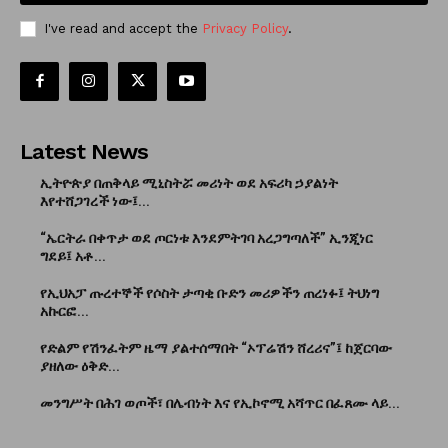
I've read and accept the
Privacy Policy
.
Latest News
ኢትዮጵያ በጠቅላይ ሚኒስትሯ መሪነት ወደ አፍሪካ ኃያልነት
እየተሸጋገረች ነው፤...
“ኤርትራ በቀጥታ ወደ ጦርነቱ እንደምትገባ አረጋግጣለች” ኢንጂነር
ግደይ፤ አቶ...
የኢህአፓ ጡረተኞች የሶስት ታጣቂ ቡድን መሪዎችን ጠረነፉ፤ ትህነግ
አኩርፎ...
የድልም የሽንፈትም ዜማ ያልተሰማበት “ኦፕሬሽን ሸረሪና”፤ ከጀርባው
ያዘለው ዕቅድ...
መንግሥት በሕገ ወጦች፣ በሌብነት እና የኢኮኖሚ አሻጥር በፈጸሙ ላይ...