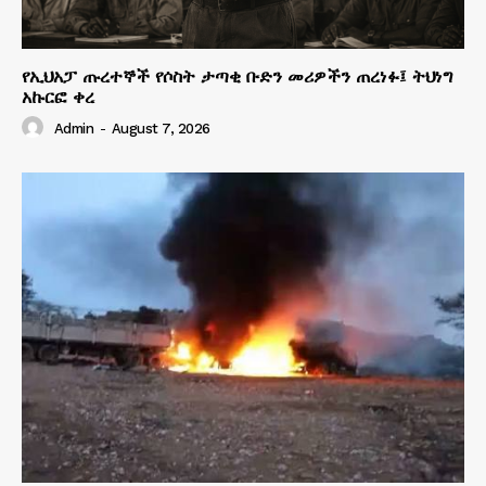
የኢህአፓ ጡረተኞች የሶስት ታጣቂ ቡድን መሪዎችን ጠረነፉ፤ ትህነግ
አኩርፎ ቀረ
Admin
-
August 7, 2026