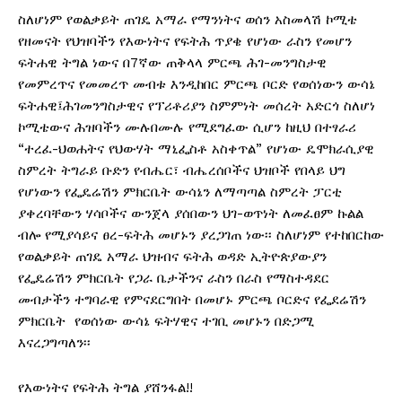
ስለሆነም የወልቃይት ጠገዴ አማራ የማንነትና ወሰን አስመላሽ ኮሚቴ
የዘመናት የህዝባችን የእውነትና የፍትሕ ጥያቄ የሆነው ራስን የመሆን
ፍትሐዊ ትግል ነውና በ7ኛው ጠቅላላ ምርጫ ሕገ-መንግስታዊ
የመምረጥና የመመረጥ መብቱ እንዲከበር ምርጫ ቦርድ የወሰነውን ውሳኔ
ፍትሐዊ፤ሕገመንግስታዊና የፕሪቶሪያን ስምምነት መሰረት አድርጎ ስለሆነ
ኮሚቴውና ሕዝባችን ሙሉበሙሉ የሚደግፈው ሲሆን ከዚህ በተፃራሪ
“ተረፈ-ህወሐትና የህውሃት ማኒፌስቶ አስቀጥል” የሆነው ዴሞክራሲያዊ
ስምረት ትግራይ ቡድን የብሔር፣ ብሔረሰቦችና ህዝቦች የበላይ ህግ
የሆነውን የፌዴሬሽን ምክርቤት ውሳኔን ለማጣጣል ስምረት ፓርቲ
ያቀረባቸውን ሃሳቦችና ውንጀላ ያሰበውን ህገ-ወጥነት ለመፈፀም ኩልል
ብሎ የሚያሳይና ፀረ-ፍትሕ መሆኑን ያረጋገጠ ነው፡፡ ስለሆነም የተከበርከው
የወልቃይት ጠገዴ አማራ ህዝብና ፍትሕ ወዳድ ኢትዮጵያውያን
የፌዴሬሽን ምክርቤት የጋራ ቤታችንና ራስን በራስ የማስተዳደር
መብታችን ተግባራዊ የምናደርግበት በመሆኑ ምርጫ ቦርድና የፌደሬሽን
ምክርቤት የወሰነው ውሳኔ ፍትሃዊና ተገቢ መሆኑን በድጋሚ
እናረጋግጣለን፡፡
የእውነትና የፍትሕ ትግል ያሸንፋል!!