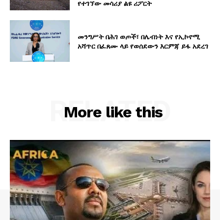
የተገኘው መሳሪያ ልዩ ሪፖርት
መንግሥት በሕገ ወጦች፣ በሌብነት እና የኢኮኖሚ
አሻጥር በፈጸሙ ላይ የወሰደውን እርምጃ ይፋ አደረገ
RELATED
More like this