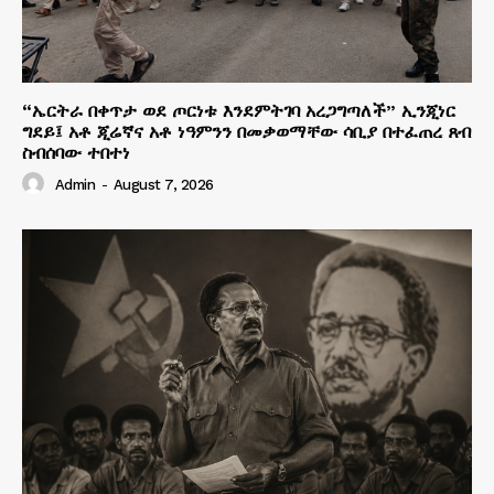
“ኤርትራ በቀጥታ ወደ ጦርነቱ እንደምትገባ አረጋግጣለች” ኢንጂነር
ግደይ፤ አቶ ጂሬኛና አቶ ነዓምንን በመቃወማቸው ሳቢያ በተፈጠረ ጸብ
ስብሰባው ተበተነ
Admin
-
August 7, 2026