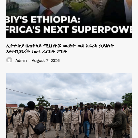
ኢትዮጵያ በጠቅላይ ሚኒስትሯ መሪነት ወደ አፍሪካ ኃያልነት
እየተሸጋገረች ነው፤ ፈርስት ፖስት
Admin
-
August 7, 2026