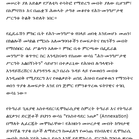
መሠረት ያለ አድልዎ የፖለቲካ ተሳትፎ የማድረግ መብት ያለው ቢሆንም፣
በአምባገነኑ እና በጨቋኙ ሕወሓት ታግቶ መቆየቱ የሕገ-መንግሥታዊ
ሥርዓቱ ትልቅ ጉድለት ነበር።
የፌዴሬሽን ምክር ቤት የሕገ-መንግሥቱ የበላይ ጠባቂ እንደመሆኑ መጠን፣
በክልሎች መካከል የሚነሱ አለመግባባቶችን የመፍታትና የዜጎችን መብት
የማስከበር ሰፊ ሥልጣን አለው። ምክር ቤቱ ምርጫው በፌዴራል
መንግሥት ቁጥጥር ስር እንዲከናወን የሰጠው ውሳኔ “ሕገ-መንግሥታዊ
ሥርዓት አልበኝነትን” ሳይሆን፣ በተቃራኒው የሕዝብ ሉዓላዊነት
እንዳይሸረሸርና እያንዳንዱ ዜጋ በራሱ ጉዳይ ላይ የመወሰን መብቱ
እንዲጠበቅ የሚያደርግ እና የወልቃይት ጠገዴ ሕዝብ የጠየቀዉን የማንነትና
ወሰን ጥያቄ ለመፍታት እንደ በጎ ጅምር የምንቆጥረዉ ፍትሃዊና ተገቢ
ውሳኔ ነው።
የትግራይ ጊዜያዊ አስተዳደር፣ዴሞክራሲያዊ ስምረት ትግራይ እና የትግራይ
ልሂቃንና ድርጅቶች ይህንን ውሳኔ “የአስተዳደር ነጠቃ” (Annexation)
በማለት ሊፈርጁት መሞከራቸው፣ የሕዝቡን መሠረታዊ መብት ከግዛታዊ
ይገባኛል ጥያቄ በታች ለማድረግ ከመፈለግ የመነጨ የሰብአዊና ዴሞክራሲ
መብት ጥሰት ሂደት ነው። ይሁን እንጂ የዲሞክራሲ ሥርዓት ግንባታ ዋናው