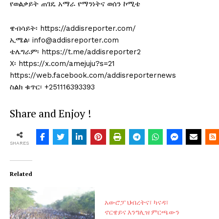
የወልቃይት ጠገዴ አማራ የማንነትና ወሰን ኮሚቴ
ዌብሳይት፡ https://addisreporter.com/
ኢሜል፡ info@addisreporter.com
ቴሌግራም፡ https://t.me/addisreporter2
X፡ https://x.com/amejuju?s=21
https://web.facebook.com/addisreporternews
ስልክ ቁጥር፡ +251116393393
Share and Enjoy !
SHARES
Related
አውሮፓ ህብረትና፣ ካናዳ፣
ኖርዌይና እንግሊዝ ምርጫውን