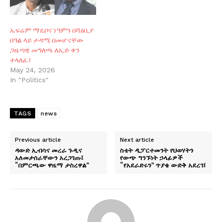
ኤፍሬም ማዴቦና ነዓምን በሻዕቢያ
በዓል ላይ ታዳሚ በመሆናቸው
ጋዜጣዊ መግለጫ ለኢድ ቀን
ተላለፈ፤
May 24, 2026
In "Politics"
TAGS
news
Previous article
Next article
ዳውድ ኢብሳና መረራ ጉዲና
ስቴት ዲፓርተመንት የህወሃትን
አለመታሰራቸውን አረጋገጡ፤
የውጭ ግንኙነት ኃላፊዎች
“በምርጫው ዋዜማ ታስረዋል”
“የአደራድሩን” ጥያቄ ውድቅ አደረገ፤