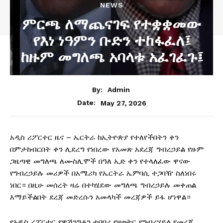
NEWS
ምርጫ ለማጨናገፍ የተቋቋመው
የእነ ነዓምን ቡድን ተከፋፈለ፤
ከዙም መግለጫ አባላቱ አፈገፈጉ፤
By:
Admin
May 27, 2026
Date:
አዲስ ሪፖርተር ዜና – ኤርትራ ከኢትዮጵያ የተለየችበትን ቀን
በምታከብርበት ቀን ሊደረግ የነበረው የአመጽ አደረጃ ግብረኃይል የዙም
ጋዜጣዊ መግለጫ ለሙስሊሞች በዓለ ኢድ ቀን የተላለፈው ዋናው
የግብረኃይሉ መሪዎች በአሜሪካ የኤርትራ ኤምባሲ ተጋባዥ ስለነበሩ
ነበር። በዚሁ መሰረት ዛሬ በተካሄደው መግለጫ ግብረኃይሉ መቀጠል
እማይችልበት ደረጃ መድረሱን አመላካች መረጃዎች ይፋ ሆነዋል።
የአዲስ ሪፖርተር የዋሽንግቶን ተባባሪ የዘወትር የግብረሃይል የመረጃ