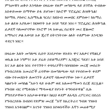
ምንጮቹን ጠቅሶ እንዳለው በዛሬው የዙም መግለጫ ላይ ይገኛሉ ተብለው
አስቀድመው ስማቸው ይፋ ይሆነው፣ ከኦሮሞ ፕሮፌሰር ሕዝቅዔል፣
ከሶማሌ ዶክተር ኢስማኤል ጎርሴ፣ ከደቡብ መመህር ደምሰው፣ ከአማራ
አቶ ልደቱ አያሌው፣ ከህወሃት አቶ አባይ ግደይ ነበሩ። ፕሮፌሰር ሕዝቅዔል
ፈቃደኛ ባለመሆናቸው የኦሮሞ ነጻ አውጪ ሰራዊት መሪ ጃልመሮ
አማካሪና ቃል አቀባይ አቶ ጂረኛ በትናንትናው ዕለት ተለምነው እንዲገቡ
ተደርጎ ነበር።
በዛሬው እለት መግለጫ ሲሰጥ እነደታየው የቡድኑ ዋና አለቃና የሻዕቢያ
ወኪል አቶ ነዓምን፣ አቶ ያሬድ ኃይለማሪያም፣ ኢንጂነር ግደይ፣ አቶ አባይ
እና አቶ ልደቱ ነበሩ የተገኙት። ተባባሪያችን ባሰባሰበው መረጃ መሰረት
የግብረኃይሉ አመራሮች ራሳቸው በመግለጫው ላይ የተሰየሙት ቀደም
ብሎ የተመደቡት ለመገኘት ፈቃደኛ ባለመሆናቸው ነው። ፈቃደኛ
ካልሆኑት መካከል “አሁን ላይ ሁሉም ወደ አለመተማመን ደረጃ ደርሷል።
የግብጽ ብር የሚቀበሉና ማዳመቂያ የሆኑት ተግባብተዋል” ሲሉ
ምክንያታቸውን አስታውቀዋል። ከዚህ ቀደም ለአዲስ ሪፖርተር በደረሰ
የግብረኃይሉ ስብሰባ የድምጽ መረጃ “እኛ ከኤርትራና ግብጽ ገንዘብ
ገንዘብ አንቀበልም። እናንተ ገንዘብ እየወሰዳችሁ እኛን መጠቀሚያ