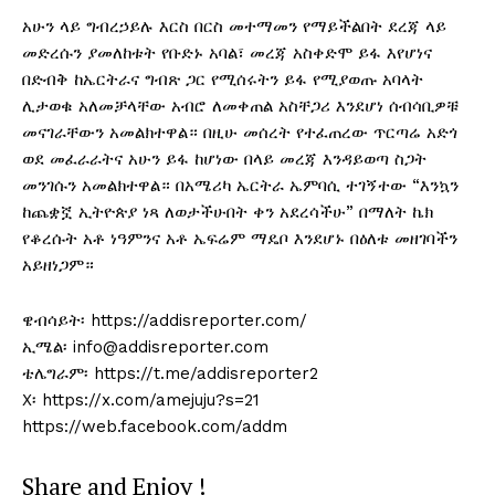
አሁን ላይ ግብረኃይሉ እርስ በርስ መተማመን የማይችልበት ደረጃ ላይ
መድረሱን ያመለከቱት የቡድኑ አባል፣ መረጃ አስቀድሞ ይፋ እየሆነና
በድብቅ ከኤርትራና ግብጽ ጋር የሚሰሩትን ይፋ የሚያወጡ አባላት
ሊታወቁ አለመቻላቸው አብሮ ለመቀጠል አስቸጋሪ እንደሆነ ሰብሳቢዎቹ
መናገራቸውን አመልክተዋል። በዚሁ መሰረት የተፈጠረው ጥርጣሬ አድጎ
ወደ መፈራራትና አሁን ይፋ ከሆነው በላይ መረጃ እንዳይወጣ ስጋት
መንገሱን አመልክተዋል። በአሜሪካ ኤርትራ ኤምባሲ ተገኝተው “እንኳን
ከጨቋኟ ኢትዮጵያ ነጻ ለወታችሁበት ቀን አደረሳችሁ” በማለት ኬክ
የቆረሱት አቶ ነዓምንና አቶ ኤፍሬም ማዴቦ እንደሆኑ በዕለቱ መዘገባችን
አይዘነጋም።
ዌብሳይት፡ https://addisreporter.com/
ኢሜል፡ info@addisreporter.com
ቴሌግራም፡ https://t.me/addisreporter2
X፡ https://x.com/amejuju?s=21
https://web.facebook.com/addm
Share and Enjoy !