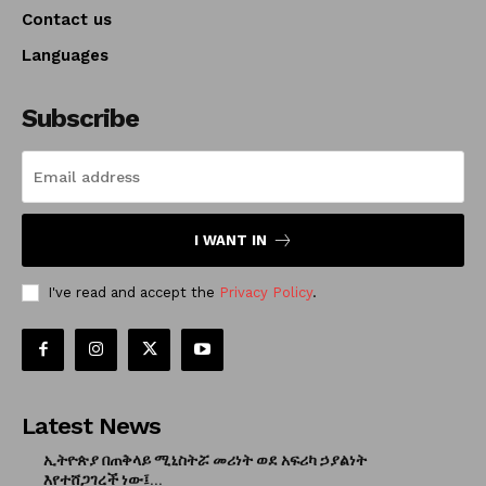
Contact us
Languages
Subscribe
I WANT IN
I've read and accept the
Privacy Policy
.
Latest News
ኢትዮጵያ በጠቅላይ ሚኒስትሯ መሪነት ወደ አፍሪካ ኃያልነት
እየተሸጋገረች ነው፤...