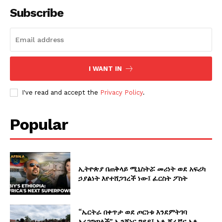
Subscribe
I WANT IN
I've read and accept the
Privacy Policy
.
Popular
ኢትዮጵያ በጠቅላይ ሚኒስትሯ መሪነት ወደ አፍሪካ
ኃያልነት እየተሸጋገረች ነው፤ ፈርስት ፖስት
“ኤርትራ በቀጥታ ወደ ጦርነቱ እንደምትገባ
አረጋግጣለች” ኢንጂነር ግደይ፤ አቶ ጂሬኛና አቶ