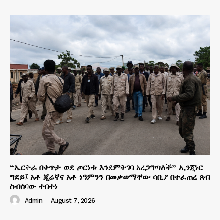
“ኤርትራ በቀጥታ ወደ ጦርነቱ እንደምትገባ አረጋግጣለች” ኢንጂነር
ግደይ፤ አቶ ጂሬኛና አቶ ነዓምንን በመቃወማቸው ሳቢያ በተፈጠረ ጸብ
ስብሰባው ተበተነ
Admin
-
August 7, 2026