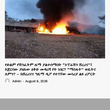
የድልም የሽንፈትም ዜማ ያልተሰማበት “ኦፕሬሽን ሸረሪና”፤
ከጀርባው ያዘለው ዕቅድ መዳረሻ የት ነበር? “ማስፋት” ወዴትና
ለምን? – ከሸረሪናና ግዴማ ዲፖ የተገኘው መሳሪያ ልዩ ሪፖርት
Admin
-
August 6, 2026