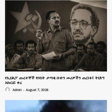
የኢህአፓ ጡረተኞች የሶስት ታጣቂ ቡድን መሪዎችን ጠረነፉ፤ ትህነግ
አኩርፎ ቀረ
Admin
-
August 7, 2026