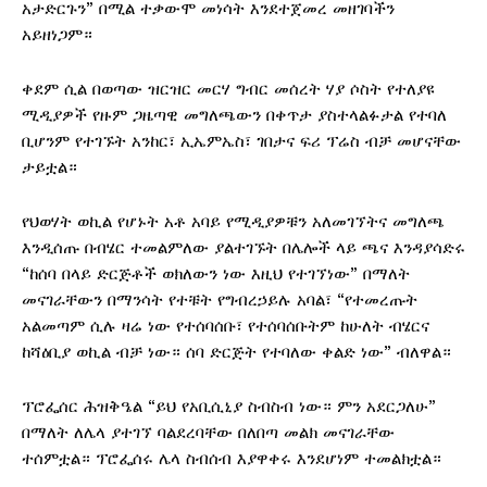
አታድርጉን” በሚል ተቃውሞ መነሳት እንደተጀመረ መዘገባችን
አይዘነጋም።
ቀደም ሲል በወጣው ዝርዝር መርሃ ግብር መሰረት ሃያ ሶስት የተለያዩ
ሚዲያዎች የዙም ጋዜጣዊ መግለጫውን በቀጥታ ያስተላልፉታል የተባለ
ቢሆንም የተገኙት አንከር፣ ኢኤምኤስ፣ ገበታና ፍሪ ፕሬስ ብቻ መሆናቸው
ታይቷል።
የህወሃት ወኪል የሆኑት አቶ አባይ የሚዲያዎቹን አለመገኘትና መግለጫ
እንዲሰጡ በብሄር ተመልምለው ያልተገኙት በሌሎች ላይ ጫና እንዳያሳድሩ
“ከሰባ በላይ ድርጅቶች ወክለውን ነው እዚህ የተገኘነው” በማለት
መናገራቸውን በማንሳት የተቹት የግብረኃይሉ አባል፣ “የተመረጡት
አልመጣም ሲሉ ዛሬ ነው የተሰባሰቡ፣ የተሰባሰቡትም ከሁለት ብሄርና
ከሻዕቢያ ወኪል ብቻ ነው። ሰባ ድርጅት የተባለው ቀልድ ነው” ብለዋል።
ፕሮፌሰር ሕዝቅዔል “ይህ የአቢሲኒያ ስብስብ ነው። ምን አደርጋለሁ”
በማለት ለሌላ ያተገኘ ባልደረባቸው በለበጣ መልክ መናገራቸው
ተሰምቷል። ፕሮፌሰሩ ሌላ ስብሰብ እያዋቀሩ እንደሆነም ተመልክቷል።