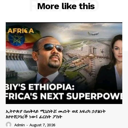
RELATED
More like this
ኢትዮጵያ በጠቅላይ ሚኒስትሯ መሪነት ወደ አፍሪካ ኃያልነት
እየተሸጋገረች ነው፤ ፈርስት ፖስት
Admin
-
August 7, 2026