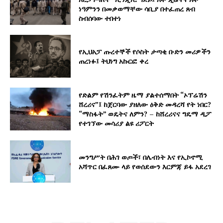
ነዓምንን በመቃወማቸው ሳቢያ በተፈጠረ ጸብ
ስብሰባው ተበተነ
የኢህአፓ ጡረተኞች የሶስት ታጣቂ ቡድን መሪዎችን
ጠረነፉ፤ ትህነግ አኩርፎ ቀረ
የድልም የሽንፈትም ዜማ ያልተሰማበት “ኦፕሬሽን
ሸረሪና”፤ ከጀርባው ያዘለው ዕቅድ መዳረሻ የት ነበር?
“ማስፋት” ወዴትና ለምን? – ከሸረሪናና ግዴማ ዲፖ
የተገኘው መሳሪያ ልዩ ሪፖርት
መንግሥት በሕገ ወጦች፣ በሌብነት እና የኢኮኖሚ
አሻጥር በፈጸሙ ላይ የወሰደውን እርምጃ ይፋ አደረገ