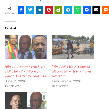
SHARES
Related
ካጃዋር ጋር ገጥመው የነበሩት አቶ
“ጃዋር ለምን ከጀርባ ይደበቃል?
ነዓምን ከተረኛ ኦሮሞዎች ጋር
እኛ እንደ እናንተ ከግብጽ ገንዘብ
መስራት እንደማይቻል አስታወቁ፤
አናገኝም”
June 2, 2026
February 19, 2026
In "News"
In "News"