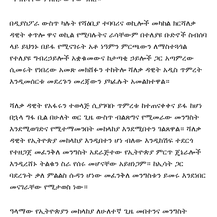
በዲያስፖራ ውስጥ ካሉት የሻዕቢያ ተባባሪና ወኪሎች መካከል ክርሻለቃ
ዳዊት ቀጥሎ ዋና ወኪል የሚባሉትና ራሳቸውም በተለያዩ ቡድኖች ስብሰባ
ላይ ይህንኑ በይፋ የሚናገሩት አቶ ነዓምን ምርጫውን ለማስተጓጎል
የተለያዩ ግብረኃይሎች አቋቁመውና ከታጣቂ ኃይሎች ጋር አጣምረው
ሲመሩት የነበረው አመጽ መክሸፉን ተከትሎ ሻለቃ ዳዊት አዲስ ጥምረት
እንዲመሰርቱ መደረጉን መረጃውን ያካፈሉት አመልክተዋል።
ሻለቃ ዳዊት የአፋሩን ተወላጅ ሲያገባቡ ጥምረቱ ከተጠናቀቀና ይፋ ከሆነ
በኋላ ግፋ ቢል በሁለት ወር ጊዜ ውስጥ ብልጽግና የሚመራው መንግስት
እንደሚወገድና የሚተማመንበት መከላከያ እንደሚበተን ገልጸዋል። ሻለቃ
ዳዊት የኢትዮጵያ መከላከያ እንዲበተን ሆነ ብለው እንዲከሽፍ ተደርጎ
የተዘጋጀ መፈንቅለ መንግስት አደራጅተው የኢትዮጵያ ምርጥ ጄኔራሎች
እንዲረሸኑ ትልቁን ስራ የሰሩ መሆናቸው አይዘነጋም። ከኢሳት ጋር
ባደረጉት ቃለ ምልልስ ሱዳን ሆነው መፈንቅለ መንግስቱን ይመሩ እንደነበር
መናገራቸው የሚታወስ ነው።
ዓላማው የኢትዮጵያን መከላከያ ለሁለተኛ ጊዜ መበተንና መንግስት