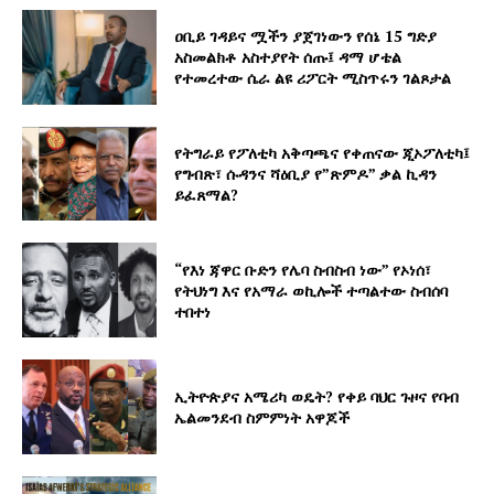
ዐቢይ ገዳይና ሟችን ያጀገነውን የሰኔ 15 ግድያ
አስመልክቶ አስተያየት ሰጡ፤ ዳማ ሆቴል
የተመረተው ሴራ ልዩ ሪፖርት ሚስጥሩን ገልጾታል
የትግራይ የፖለቲካ አቅጣጫና የቀጠናው ጂኦፖለቲካ፤
የግብጽ፣ ሱዳንና ሻዕቢያ የ”ጽምዶ” ቃል ኪዳን
ይፈጸማል?
“የእነ ጃዋር ቡድን የሌባ ስብስብ ነው” የኦነሰ፣
የትህነግ እና የአማራ ወኪሎች ተጣልተው ስብሰባ
ተበተነ
ኢትዮጵያና አሜሪካ ወዴት? የቀይ ባህር ጉዞና የባብ
ኤልመንደብ ስምምነት አዋጆች