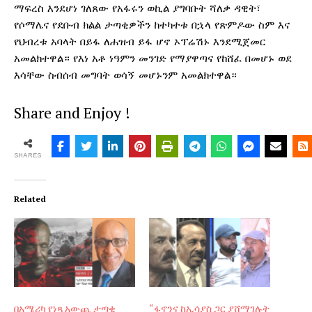
ማፍረስ እንደሆነ ገለጸው የአፋሩን ወኪል ያግባቡት ሻለቃ ዳዊት፣
የሶማሌና የደቡብ ክልል ታጣቂዎችን ከተካተቱ በኋላ የጽምዶው ስም እና
የህብረቱ አባላት በይፋ ለሐዝብ ይፋ ሆኖ ኦፕሬሽኑ እንደሚጀመር
አመልክተዋል። የእነ አቶ ነዓምን መንገድ የማያዋጣና የከሸፈ በመሆኑ ወደ
እሳቸው ስብሰብ መግባት ወሳኝ መሆኑንም አመልክተዋል።
Share and Enjoy !
SHARES
Related
በአሜሪካ የነጻ አውጪ ታጣቂ
“ፋኖንና ከኢሳያስ ጋር ያሸማገሉት