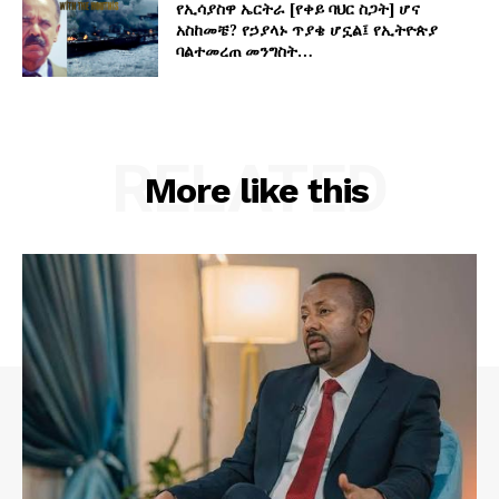
የኢሳያስዋ ኤርትራ [የቀይ ባህር ስጋት] ሆና
አስከመቼ? የኃያላኑ ጥያቄ ሆኗል፤ የኢትዮጵያ
ባልተመረጠ መንግስት…
RELATED
More like this