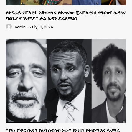
የትግራይ የፖለቲካ አቅጣጫና የቀጠናው ጂኦፖለቲካ፤ የግብጽ፣ ሱዳንና
ሻዕቢያ የ”ጽምዶ” ቃል ኪዳን ይፈጸማል?
Admin
-
July 31, 2026
“የእነ ጃዋር ቡድን የሌባ ስብስብ ነው” የኦነሰ፣ የትህነግ እና የአማራ