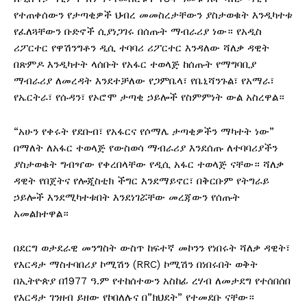
የተጠቀሰውን የታጣቂዎች ህብረ መመስረታቸውን ያስታወቁት እንዲካተቱ
የፈለጓቸውን ቡድኖች ሲያነጋገሩ በሰጡት ማብራሪያ ነው። የአዲስ
ሪፖርተር የዋሽንግቶን ዲሲ ተባባሪ ሪፖርተር እንዳለው ሻለቃ ዳዊት
በጽምዶ እንዲካተት ላሰቡት የአፋር ተወላጅ ከሰጡት የማግባቢያ
ማብራሪያ ለመረዳት እንደተቻለው የጋምቤላ፣ የቤኒሻንጉል፣ የአማራ፣
የኤርትራ፣ የሱዳን፣ የኦሮሞ ታጣቂ ኃይሎች የስምምነት ውል አስረዋል።
“አሁን የቀሩት የደቡብ፣ የአፋርና የሶማሌ ታጣቂዎችን ማካተት ነው”
በማለት ለአፋር ተወላጅ የውስወሳ ማብራሪያ እንደሰጡ ለተባባሪያችን
ያስታወቁት ግብዣው የቀረበላቸው የዲሲ አፋር ተወላጅ ናቸው። ሻለቃ
ዳዊት የበጀትና የሎጂስቲክ ችግር እንደማይኖር፣ በቅርቡም የትግራይ
ኃይሎች እንደሚካተቱበት እንደነገሯቸው መረጃውን የሰጡት
አመልክተዋል።
በደርግ ወታደራዊ መንግስት ውስጥ ከፍተኛ መኮንን የነበሩት ሻለቃ ዳዊት፣
የእርዳታ ማስተባበሪያ ኮሚሽን (RRC) ኮሚሽን በነበሩበት ወቅት
በኢትዮጵያ በ1977 ዓ.ም የተከሰተውን አስከፊ ረሃብ ለመታደግ የተሰበሰበ
የእርዳታ ገንዘብ ይዘው የኮበለሉና በ”ክህደት” የተመደቡ ናቸው።