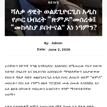
NEWS
ሻለቃ ዳዊት ወልደጊዮርጊስ አዲስ
የጦር ህብረት “ጽምዶ”መሰረቱ፤
“መከላከያ ይበተናል” እነ ነዓምን?
By:
Admin
June 2, 2026
Date:
ራሳቸውን ከትጥቅ ትግል እንቅስቃሴ፣ እስክንድር ከሚመራው የፋኖ የውጭ
ጉድዳይ ኃላፊነት እና ከፋይናንስ አሰባሳቢነት ማግለላቸውን አስታውቀው
የነበሩት ሻለቃ ዳዊት ወልደጊዮርጊስ አዲስ የጦር ሕብረት ወይም “ጽምዶ”
መሰረቱ። የእነ አቶ ነዓምን ዘለቀ ፕሮጀክት ሙሉ በሙሉ እንደከሸፈ እና
አቶ ልደቱ በትነውት የነበረውን አብሮነትን ዳግም ማንቀሳቀሳቸው
ተሰማ።
አዲስ የታጣቂዎች ጽምዶ የመሰረቱት የ84 ዓመቱ አቶ ሻለቃ ዳዊት