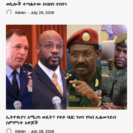
ወኪሎች ተጣልተው ስብሰባ ተበተነ
Admin
-
July 29, 2026
ኢትዮጵያና አሜሪካ ወዴት? የቀይ ባህር ጉዞና የባብ ኤልመንደብ
ስምምነት አዋጆች
Admin
-
July 28, 2026