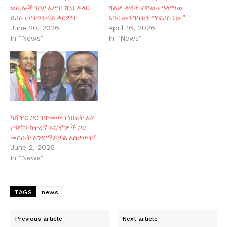
ወኪሎች ገበያ አሥር ሺህ ዶላር
ሻለቃ ዳዊት ናቸው፤ ዓላማው
ደረሰ ፤ የተገንጣይ ቅርምት
አገረ መንግስቱን ማፍረስ ነው”
June 20, 2026
April 16, 2026
In "News"
In "News"
ካጃዋር ጋር ገጥመው የነበሩት አቶ
ነዓምን ከተረኛ ኦሮሞዎች ጋር
መስራት እንደማይቻል አስታወቁ፤
June 2, 2026
In "News"
TAGS
news
Previous article
Next article