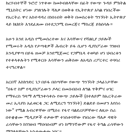
ከረሃብተኞች ጉሮሮ ነጥቀው ከመኮብለላቸው በፊት የውጭ ጉዳይ ምክትል
ሚኒስትር ሆነው ያገለገሉት ሻለቃ በወቅቱ የኢትዮጵያ አካል የነበረችው
የኤርትራ ዋና አስተዳዳሪ በነበሩበት ወቅት በመሰረቱት ግንኙነት ኢትዮጵያ
ላይ ክህደት እንደፈጸሙ በተደጋጋሚ በመረጃና ማስረጃ ይከሰሳሉ።
አሁን እንደ አዲስ የሚመሰረተው እና እሳቸውና የሻዕቢያ ኃይሎች
የሚመሩት አዲስ የታጣቂዎች ሕብረት ይፋ ሲሆን ዲያስፖራው ገንዘብ
እንዲያዋጣ በይፋ ዘመቻ እንደሚጀመር የጋምቤላ ተወካይ ሆነ ህብረቱን
የተቀላቀሉትን የሚቀርቡ እሳቸውን ጠቅሰው ለአዲስ ሪፖርተር ተባባሪ
ተናግረዋል።
አርበኛ እስክንድር ነጋ በይፋ በሰጣቸው የውጭ ግንኙነት ኃላፊነታቸው
“በፋኖ ስም የዲያስፖራውን ዶላር በመሰብሰብ ለግል ጥቅምና ሀገር
የማፍረስ ዓላማ ለሚንቀሳቀሱ የውጭ ኃይሎች (በተለይም ከኤርትራው
መሪ ኢሳያስ አፈወርቂ ጋር ለሚደረግ ግንኙነት) ድልድይ በመሆን እየሰሩ
ነው” የሚል አብረዋቸው በሚሰሩ የፋኖ ባልደረቦቻቸውና ለዚሁ ስራ
በተቋቋሙ ሚዲያዎች ተቃውሞ ተነስቶባቸው የነበረው ሻለቃ ዳዊት
ራሳቸውን ከገንዘብ ማሰባሰብም ሆነ ከማንኛውም የፋኖ ትግል ራሳቸውን
ማግለላቸውን አስታውቀው ነበር።