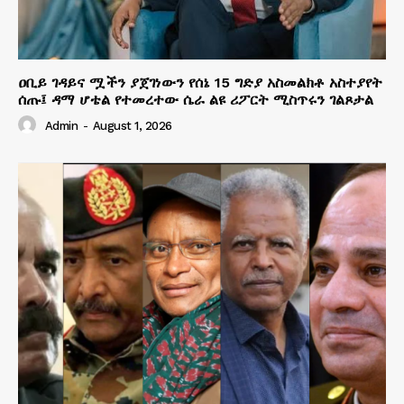
ዐቢይ ገዳይና ሟችን ያጀገነውን የሰኔ 15 ግድያ አስመልክቶ አስተያየት
ሰጡ፤ ዳማ ሆቴል የተመረተው ሴራ ልዩ ሪፖርት ሚስጥሩን ገልጾታል
Admin
-
August 1, 2026