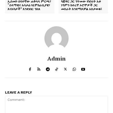
ኢሰመኮ ሰባተኛው ጠቅላላ ምርጫ፣
ካጃዋር ጋር ገጥመው የነበሩት አቶ
“ሰላማዊና አሳታፊ፣ዴሞክራሲያዊ፣
ነዓምን ከተረኛ ኦሮሞዎች ጋር
እናአካታች” እንደነበር ገለጸ
መስራት እንደማይቻል አስታወቁ፤
Admin
LEAVE A REPLY