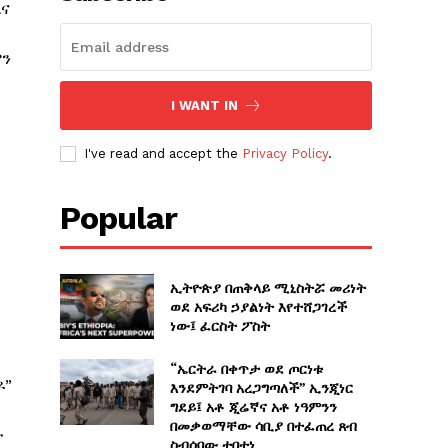
እና
ምን
I WANT IN
I've read and accept the
Privacy Policy
.
Popular
ኢትዮጵያ በጠቅላይ ሚኒስትሯ መሪነት
ወደ አፍሪካ ኃያልነት እየተሸጋገረች
ነው፤ ፈርስት ፖስት
“ኤርትራ በቀጥታ ወደ ጦርነቱ
ዶ”
እንደምትገባ አረጋግጣለች” ኢንጂነር
ግደይ፤ አቶ ጂሬኛና አቶ ነዓምንን
በመቃወማቸው ሳቢያ በተፈጠረ ጸብ
ት
ስብሰባው ተበተነ