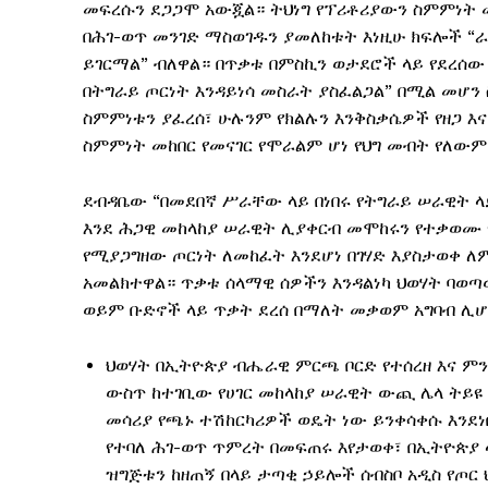
መፍረሱን ደጋጋሞ አውጇል። ትህነግ የፕሪቶሪያውን ስምምነት ሙ
በሕገ-ወጥ መንገድ ማስወገዱን ያመለከቱት እነዚሁ ክፍሎች “
ይገርማል” ብለዋል። በጥቃቱ በምስኪን ወታደሮች ላይ የደረሰው
በትግራይ ጦርነት እንዳይነሳ መስራት ያስፈልጋል” በሚል መሆን 
ስምምነቱን ያፈረሰ፣ ሁሉንም የክልሉን እንቅስቃሴዎች የዘጋ እና
ስምምነት መከበር የመናገር የሞራልም ሆነ የህግ መብት የለው
ደብዳቤው “በመደበኛ ሥራቸው ላይ በነበሩ የትግራይ ሠራዊት 
እንደ ሕጋዊ መከላከያ ሠራዊት ሊያቀርብ መሞከሩን የተቃወሙ 
የሚያጋግዘው ጦርነት ለመከፈት እንደሆነ በገሃድ እያስታወቀ 
አመልክተዋል። ጥቃቱ ሰላማዊ ሰዎችን እንዳልነካ ህወሃት ባወ
ወይም ቡድኖች ላይ ጥቃት ደረሰ በማለት መቃወም አግባብ ሊ
ህወሃት በኢትዮጵያ ብሔራዊ ምርጫ ቦርድ የተሰረዘ እና ምን
ውስጥ ከተገቢው የሀገር መከላከያ ሠራዊት ውጪ ሌላ ትይዩ
መሳሪያ የጫኑ ተሽከርካሪዎች ወዴት ነው ይንቀሳቀሱ እንደነ
የተባለ ሕገ-ወጥ ጥምረት በመፍጠሩ እየታወቀ፣ በኢትዮጵያ ላ
ዝግጅቱን ከዘጠኝ በላይ ታጣቂ ኃይሎች ሰብስቦ አዲስ የጦር