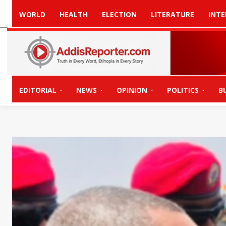
WORLD
HEALTH
ELECTION
LITERATURE
INTE
EDITORIAL
NEWS
OPINION
POLITICS
B