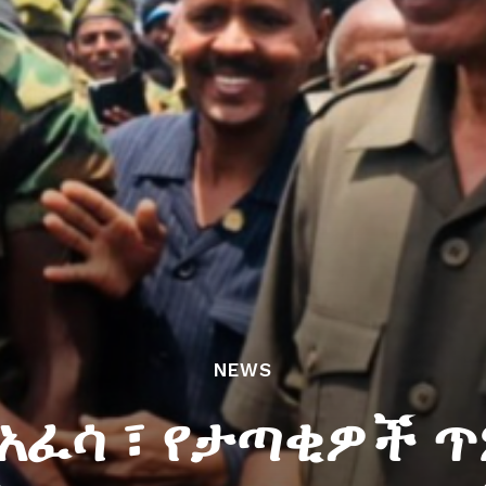
NEWS
 አፈሳ ፣ የታጣቂዎች ጥ