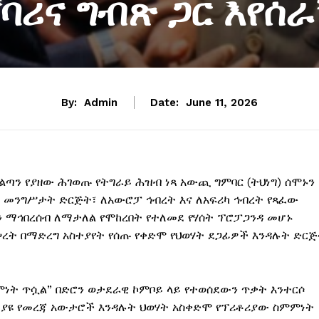
ሸባሪና ግብጽ ጋር እየሰ
By:
Admin
Date:
June 11, 2026
ስልጣን የያዘው ሕገወጡ የትግራይ ሕዝብ ነጻ አውጪ ግምባር (ትህነግ) ሰሞኑን
 መንግሥታት ድርጅት፣ ለአውሮፓ ኅብረት እና ለአፍሪካ ኅብረት የጻፈው
ን ማኅበረሰብ ለማታለል የሞከረበት የተለመደ የሃሰት ፕሮፓጋንዳ መሆኑ
ረት በማድረግ አስተያየት የሰጡ የቀድሞ የህወሃት ደጋፊዎች እንዳሉት ድር
ነት ጥሷል” በድሮን ወታደራዊ ኮምቦይ ላይ የተወሰደውን ጥቃት እንተርሶ
ያዩ የመረጃ አውታሮች እንዳሉት ህወሃት አስቀድሞ የፕሪቶሪያው ስምምነት