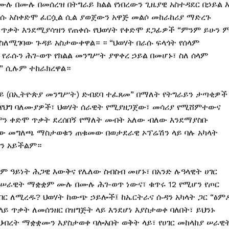
ሉ በሙሉ በመሰረዝ በትግራይ ክልል የነበረውን ጊዜያዊ አስተዳደር በኃይል 
ራሱ አስቀድሞ ፈርሷል ሲል ያወጀውን አዋጅ መልሶ መከራከሪያ ማድረጉ
 ጥቃት እንደሚያሳዝን የጠቀሱ የህወሃት የቀድሞ ደጋፊዎች “ምንም ይሁን 
ስለሚገባው ጉዳይ አስታውቀዋል። ። “ህወሃት በራሱ ፍላጎት የሰላም
 የራሱን ሕገ-ወጥ የክልል መንግሥት ያዋቀረ ኃይል በመሆኑ፣ ስለ ሰላም
ም” ሲሉም ተከራክረዋል።
ላይ (በኢትዮጵያ መንግሥት) ድብደባ ተፈጸመ” በማለት የትግራይን ታጣቂዎች
የህግ ባለሙያዎች፣ ህወሃት ሰራዊት የሚያዘጋጀው፣ መሳሪያ የሚሸምተውና
ለምን ቀድሞ ጥቃት ደረሰበኝ የማለት መብት አለው ብለው እንደማያስቡ
ጣው መግለጫ ማስታወቁን ጠቁመው በወታደራዊ ኦፕሬሽን ላይ ባሉ አካላት
ሆን አይችልም።
ም ዓይነት ሕጋዊ እውቅና የሌለው ስብስብ መሆኑ፣ በአንድ ሉዓላዊት ሀገር
 ሠራዊት ማቋቋም ሙሉ በሙሉ ሕገ-ወጥ ነውና፣ ቁጥሩ 12 የሚሆን የጦር
በር ለሚረዱ? ህወሃት ከውጭ ኃይሎች፤ ከኤርትራና ሱዳን አካላት ጋር “ፅም
ይ ጥቃት ለመሰንዘር በዝግጅት ላይ እንደሆነ እያስታወቀ ባለበት፣ ይህንኑ
 ህብረት ማቋቋሙን እያስታወቀ ባሎእበት ወቅት ላይ፣ የሀገር መከላከያ ሠራዊ