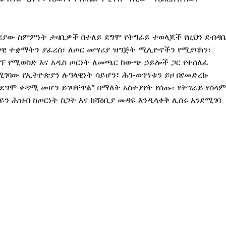
ቶሪያው ስምምነት ታዛቢዎች በተለይ ደግሞ የትግራይ ተወላጆች የዚህን ደብዳ
ሕጋዊ ተቋማትን ያፈረሰ፣ ለጦር መሣሪያ ዝግጅት ሚሊዮኖችን የሚያባክን፣
ምፕ የሚወስድ እና አዲስ ጦርነት ለመጫር ከውጭ ኃይሎች ጋር የተሰለፈ
ገባው የኢትዮጵያን ሉዓላዊነት ሳይሆን፣ ሕገ-ወጥነቱን ይዞ በየመድረኩ
ደግሞ ቀዳሚ መሆን ይገባቸዋል” በማለት አስተያየት የሰጡ፣ የትግራይ የሰላም
 ሕዝብ ከጦርነት ስጋት እና ከሻዕቢያ መዳፍ እንዲላቀቅ ሊሰሩ እንደሚገባ