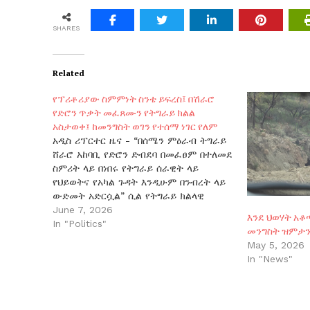
SHARES
Related
የፕሪቶሪያው ስምምነት ስንቴ ይፍረስ፤ በሽራሮ
የድሮን ጥቃት መፈጸሙን የትግራይ ክልል
አስታወቀ፤ ከመንግስት ወገን የተሰማ ነገር የለም
አዲስ ሪፕርተር ዜና - “በሰሜን ምዕራብ ትግራይ
ሸራሮ አከባቢ የድሮን ድብደባ በመፈፀም በተለመደ
ስምሪት ላይ በነበሩ የትግራይ ሰራዊት ላይ
የህይወትና የአካል ጉዳት እንዲሁም በንብረት ላይ
ውድመት አድርሷል” ሲል የትግራይ ክልላዊ
መንግስት ጽህፈት ቤት መንግስትን ከሰሰ።
June 7, 2026
እንደ ህወሃት አ
ከመንግስት ወገን የተባለ ነገር የለም። “መላ
In "Politics"
መንግስት ዝምታ
የትግራይ ህዝብ አሁንም አንድነትህ በማጠናከርና
May 5, 2026
ከመኸተ ዓቅሞች ጎን ተሰልፈህ…
In "News"