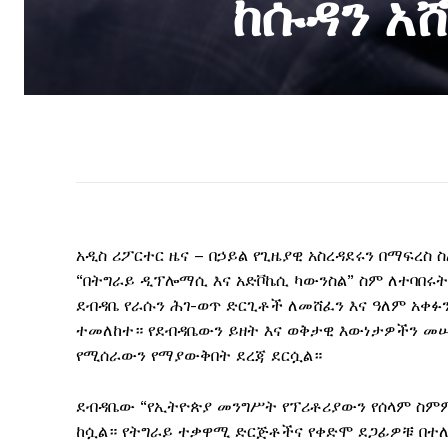
ከሱዳን አ
አዲስ ሪፖርተር ዜና – በኃይል የጊዜያዊ አስረዳደሩን በማፍረስ 
“በትግራይ ዲፕሎማሲ እና አድቮኬሲ ካውንስል” ስም ለተባበሩት
ደብዳቤ የራሱን ሕገ-ወጥ ድርጊቶች ለመሸፈን እና ዓለም አቀፉ
ተመለከተ። የደብዳቤውን ይዘት እና ወቅታዊ እውነታዎችን መሠ
የሚሰራውን የማያውቅበት ደረጃ ደርሷል።
ደብዳቤው “የኢትዮጵያ መንግሥት የፕሪቶሪያውን የሰላም ስምም
ከሷል። የትግራይ ተቃዋሚ ድርጅቶችና የቀድሞ ደጋፊዎቹ በተለ