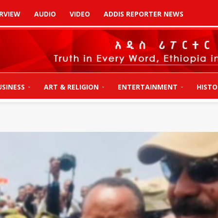
RVIEW
AUDIO
VIDEO
ADDIS REPORTER NEWS
USINESS
ART & RELIGION
ENTERTAINMENT
HISTO