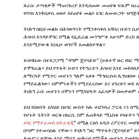
ለራሱ ታጣቂዎች ማጠናከሪያ እንዲሰጠው መጠየቁ ፍጹም ዘራፊነት
የባንክ እንቅስቃሴ ወዘተ እየጠየቀ መልሶ አገር ለመውጋት ዝግጅ
ትህነግ በዚህ መልኩ በሕገወጥነት የሚንቀሳቀስ አሻባሪ ቡድን ቢ
ሕዝብ እንዳይቸገር በሚል የፌዴራል መንግሥቱ አሁንም ድረስ ለ
እንደሚያውቁ እነዚሁ ወገኖች አመልክተዋል።
ደብዳቤው በተደጋጋሚ “ዳግም ጄኖሳይድ” (ሁለተኛ ዙር የዘር 
ይሞክራል። ይህ የጥፋት ቡድን የትግራይን ሕዝብ እንደ መከላከ
ለማርካት የሚጥር መሆኑን ዓለም አቀፉ ማኅበረሰብ ሊገነዘበው 
የማይፈልገው፣ ስምምነቶችን የሚያፈርሰው እና ሀገሪቱን ወደ ሌላ
ትህነግ ራሱ መሆኑን ሰሞኑን የሚካሄዱት አፈሳዎች በመቃወም
ይህ የህወሃት አካሄድ በሀገር ውስጥ ካሉ ተፎካካሪ ፓርቲ ነን 
የሆኑት ጌትነት ወርቁ በአርሲ ስም ለጠቅላይ ሚኒስቱ የጻፉትን 
ሀገር የማተራመስ ስትራቴጂ
” በሚል ርዕስ አዲስ ሪፖርተር መዘ
በጣም የተመሳሰሉ ናቸው። ትህነግ “ዘር ማጥፋት/ጄኖሳይድ” ይላ
ለመሥራታቸው እንደ ማሳያ መቅረብ የሚችል መሆኑን ያመለከቱ