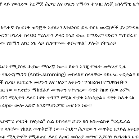
 ላይ የወሰደው እርምጃ ሕጋዊ እና ሀገርን የማዳን ተግባር እንጂ በሰላማዊ ዜ
ከፍተኛ የጦርነት ዝግጅት እያደረገ እንደነበር ይፋ የሆኑ መረጃዎች ያረጋግጣ
ሮፓ ሀገራት ከ400 ሚሊዮን ዶላር በላይ ወጪ በማድረግ የድሮን ማክሸፊያ
ኘው የሰሜን አየር ዕዝ ላይ ሲገጣጥሙ ቆይተዋል” ያሉት የትግራይ
ዳልሆነ የሚያሳይ ሕያው ማስረጃ ነው። ይሁን እንጂ የገዙት መሣሪያ ጊዜ
ቀ የፀረ-ጃሚንግ (Anti-Jamming) መከላከያ ስላላቸው ሳይሠራ ቀርቷል። 
ች ሲሳይ እያደረጉ መሆኑን እና ዓለም አቀፉን ማኅበረሰብ የሚዋሹበትን
ነበር ነው። የድሮን ማክሸፊያ መገዛቱን የተናገረው ዳዊት ከበደ (አውራምባ
400 ሚሊዮን ዶላር ከየት ተገኘ? የሚል ጥያቄ አስነስቷል። ዳዊት ከሌተናል
 መረጃው ውሎ አድሮ እንደሚያነጋግር መሆኑን ነው።
ኮኖሚ ጦርነት ከፍቷል” ሲል ይከሳል። ይህን ክስ አስመልክቶ “የፌዴራል
ና ላላቸው የክልል መዋቅሮች ነው። ትህነግ ሕጋዊውን መዋቅር በኃይል አፍርሶ
በመቶ ሚሊዮኖች የሚቆጠር ዶላር ለጦር መሳሪያ መግዣ እያባከነ የሀገሪቱን ሀ