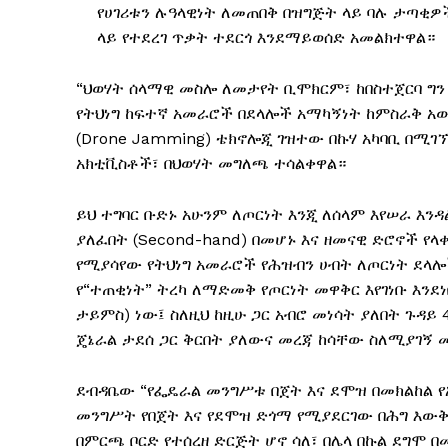
የሀገሪቱን ሉዓላዊነት ለመጠበቅ በዝግጅት ላይ ባሉ ታጣቂዎች
ላይ የተደረገ ጥቃት ተደርጎ እንደማይወሰድ አመልክተዋል።
“ህወሃት ሰላማዊ መስሎ ለመታየት ቢሞክርም፣ ከበስተጀርባ ግን 
የትህነግ ከፍተኛ አመራሮች በደላሎች አማካኝነት ከምስራቅ አው
(Drone Jamming) ቴክኖሎጂ ገዝተው በኩሃ አካባቢ በሚገ
አክቲቪስቶች፣ በህወሃት መግለጫ ተሳልቀዋል።
ይህ ተግባር ቡድኑ አሁንም ለጦርነት እንጂ ለሰላም እየሠራ እን
ያለፈበት (Second-hand) በመሆኑ እና ዘመናዊ ድሮኖች የላ
የሚያሳየው የትህነግ አመራሮች የሕዝብን ሀብት ለጦርነት ደላሎ
የ“ተጠቂነት” ትረካ ለማድመቅ የጦርነት መዋቅር እየገነቡ እንደ
ታይምስ) ነው፤ ስለዚህ ከዚሁ ጋር አብሮ መነሳት ያለበት ጉዳይ 
ጄኔራል ታደሰ ጋር ቅርበት ያለውና መረጃ ከሳቸው ስለሚያገኝ
ደብዳቤው “የፌዴራል መንግሥቱ በጀት እና ደሞዝ በመክልከል የኢ
መንግሥት የበጀት እና የደሞዝ ድጎማ የሚያደርገው በሕግ እውቅ
በምርጫ ቦርድ የተሰረዘ ድርጅት ሆኖ ሳለ፣ በሌላ በኩል ደግሞ 