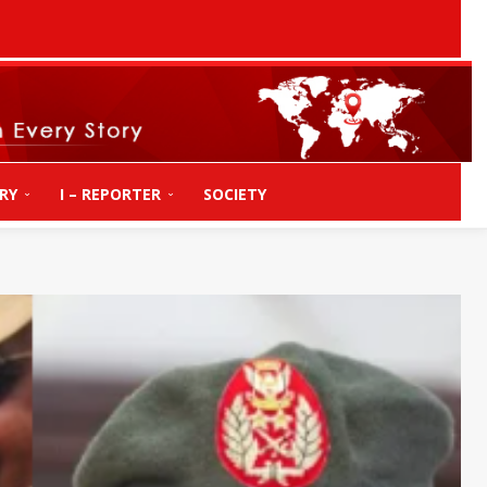
RY
I – REPORTER
SOCIETY