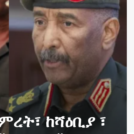
ምረት፣ ከሻዕቢያ ፣