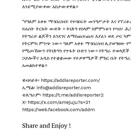
እንደሚያውቀው አስታውቀዋል።
“የዓለም አቀፉ ማኅበረሰብ፣ የተባበሩት መንግሥታት እና የፕሪ
የሐሰት ትርክት ውድቅ ። ትህነግ የሰላም ስምምነቱን የጣሰ፣ 
የትግራይ ልጆችን እንደገና ለማስጨፍጨፍ እያፈነ ወደ ጦር ካ
የትርምስ ምንጭ ነው። ዓለም አቀፉ ማኅበረሰብ ሊያወግዘው የሚ
የሚጮኸውን የትህነግን የጥፋት ቡድን ነው። የትግራ ተወላጆች 
ኃይሎችና አዲስ የተቋቋመው የተቃዋሚዎች ምክር ቤት የትግራይን
አመልክተዋል።
ዌብሳይት፡ https://addisreporter.com/
ኢሜል፡ info@addisreporter.com
ቴሌግራም፡ https://t.me/addisreporter2
X፡ https://x.com/amejuju?s=21
https://web.facebook.com/addm
Share and Enjoy !