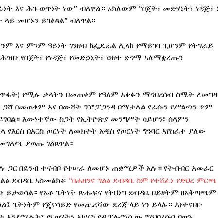
 እና ሕገ-ወጥነት ነው” ብለዋል። አክለውም “በጀት፣ መድሃኒት፣ ነዳጅ፣ 
ት ላይ መሆኑን ይገልጻል” ብለዋል።
ሆንም እና ምንም ዓይነት ገንዘብ ከፌዴራል ሊላክ የማይገባ ቢሆንም የትግራይ
ሕዝቡ የበጀት፣ የነዳጅ፣ የመድኃኒት፣ ወዘተ ድጎማ አለማቋረጡን
ማጥፋት) የሚሉ ቃላትን በመጠቀም የዓለም አቀፉን ማኅበረሰብ ስሜት ለመግ
ያ ጋሻ በመጠቀም እና በውሸት ፕሮፓጋንዳ በማታለል የራሱን የሥልጣን ጥም
ይገባል። እውነተኛው ስጋት የኢትዮጵያ መንግሥት ሳይሆን፣ ሰላምን
 የእርስ በእርስ ጦርነት ለመክተት አዲስ የጦርነት ግንባር እየከፈተ ያለው
 መግለጫ ያወጡ ገልጸዋል።
ከሚሉ ጋር በደንብ ተናብቦ የተሠራ ለመሆኑ ጠቋሚዎች አሉ። የትብብር አመራር
ግልፅ ደብዳቤ አስመልክቶ
“በሐዘንና ግልፅ ደብዳቤ ስም የተሸፈነ የድህረ ምርጫ
ገቡ ይታወሳል። የአቶ ጌትነት ጽሑፍና የትህነግ ደብዳቤ በይዘትም በአቅጣጫም
ል፤ ጌትነትም የጄኖሳይድ የመጨረሻው ደረጃ ላይ ነን ይላሉ። እየተናበቡ
 እንደሚሉት፣ የህወሃትን አካሄድ የዲፕሎማሲው ማህበረሰብ በወጉ