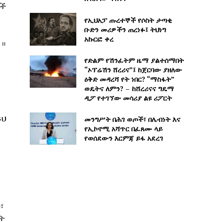
ጎች
የኢህአፓ ጡረተኞች የሶስት ታጣቂ
ቡድን መሪዎችን ጠረነፉ፤ ትህነግ
አኩርፎ ቀረ
ሉ።
የድልም የሽንፈትም ዜማ ያልተሰማበት
“ኦፕሬሽን ሸረሪና”፤ ከጀርባው ያዘለው
ዕቅድ መዳረሻ የት ነበር? “ማስፋት”
ወዴትና ለምን? – ከሸረሪናና ግዴማ
ዲፖ የተገኘው መሳሪያ ልዩ ሪፖርት
ይህ
መንግሥት በሕገ ወጦች፣ በሌብነት እና
የኢኮኖሚ አሻጥር በፈጸሙ ላይ
የወሰደውን እርምጃ ይፋ አደረገ
፣
ብት