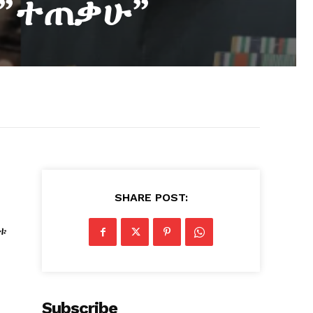
ራ”ተጠቃሁ”
SHARE POST:
ጅቱ
Subscribe