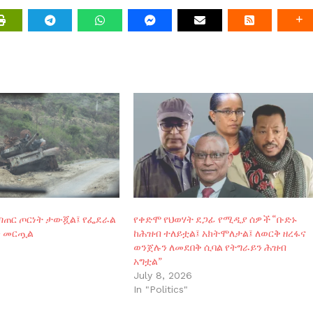
ቆጣጠር ጦርነት ታውጇል፤ የፌደራል
የቀድሞ የህወሃት ደጋፊ የሚዲያ ሰዎች “ቡድኑ
ን መርጧል
ከሕዝብ ተለይቷል፤ አክትሞለታል፤ ለወርቅ ዘረፋና
ወንጀሉን ለመደበቅ ሲባል የትግራይን ሕዝብ
አግቷል”
July 8, 2026
In "Politics"