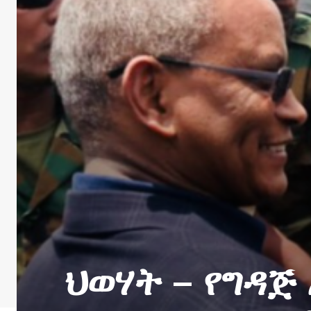
ህወሃት – የግዳጅ