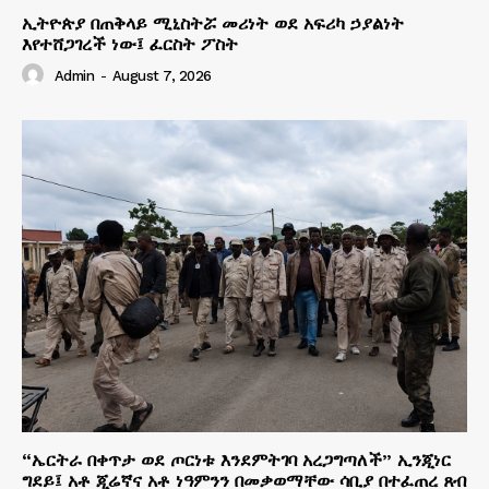
ኢትዮጵያ በጠቅላይ ሚኒስትሯ መሪነት ወደ አፍሪካ ኃያልነት
እየተሸጋገረች ነው፤ ፈርስት ፖስት
Admin
-
August 7, 2026
“ኤርትራ በቀጥታ ወደ ጦርነቱ እንደምትገባ አረጋግጣለች” ኢንጂነር
ግደይ፤ አቶ ጂሬኛና አቶ ነዓምንን በመቃወማቸው ሳቢያ በተፈጠረ ጸብ