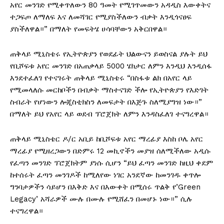
አየር መንገድ የሚቀጥለውን 80 ዓመት የሚገጥመውን አዳዲስ እውቀትና
ተጋፍጦ ለማለፍ እና ለመሻገር የሚያስችለውን ብቃት እንዲጎናፀፍ
ያስችለዋል።” በማለት የመፍትሄ ሀሳባቸውን አቅርበዋል።
ጠቅላይ ሚኒስቴሩ የኢትዮጵያን የወደፊት ህልውናን ይወስናል ያሉት ይህ
የቢሾፍቱ አየር መንገድ በአጠቃላይ 5000 ሄክታር ለምን እንዲህ እንዲሰፋ
እንደተፈለገ የተናገሩት ጠቅላይ ሚኒስቴሩ “በስፋቱ ልክ በአየር ላይ
የሚመላለሱ መርከቦችን በብቃት ማስተናገድ ችሎ የኢትዮጵያን የእድገት
ስብራት የሆነውን ሎጂስቲክስን ለመፍታት በእጅጉ ስለሚያግዝ ነው።”
በማለት ይህ የአየር ላይ ወደብ ፕሮጀክት ለምን እንዳስፈለገ ተናግረዋል።
ጠቅላይ ሚኒስቴር ዶ/ር አቢይ ከቢሾፍቱ አየር ማረፊያ እስከ ቦሌ አየር
ማረፊያ የሚዘረጋውን በድምሩ 12 መኪኖችን መያዝ ሰለሚችለው አዲሱ
የፈጣን መንገድ ፕሮጀክትም ያነሱ ሲሆን “ይህ ፈጣን መንገድ ከዚህ ቀደም
ከተሰሩት ፈጣን መንገዶች ከሚለየው ነገር አንደኛው ከመንገዱ ቀጥሎ
ግንባታዎችን ሳይሆን በእቅድ እና በእውቀት በሚሰሩ ጥልቅ የ’Green
Legacy’ አሻራዎች ሙሉ በሙሉ የሚሸፈን በመሆኑ ነው።” ሲሉ
ተናግረዋል።