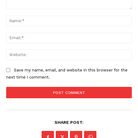
Comment:
Na
Ema
Web
Save my name, email, and website in this browser for the
next time I comment.
SHARE POST: