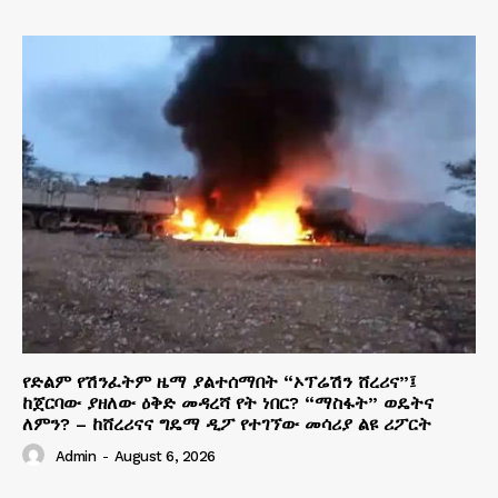
የድልም የሽንፈትም ዜማ ያልተሰማበት “ኦፕሬሽን ሸረሪና”፤
ከጀርባው ያዘለው ዕቅድ መዳረሻ የት ነበር? “ማስፋት” ወዴትና
ለምን? – ከሸረሪናና ግዴማ ዲፖ የተገኘው መሳሪያ ልዩ ሪፖርት
Admin
-
August 6, 2026