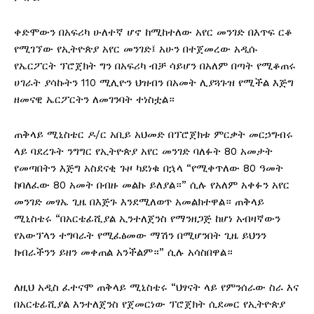
ቀድሞውን በአፍሪካ ሁለተኛ ሆኖ ከሚከተለው አየር መንገድ በእጥፍ ርቆ
የሚገኘው የኢትዮጵያ አየር መንገድ፤ አሁን በተጀመረው አዲሱ
የኤርፖርት ፕሮጀክት ግን በአፍሪካ ብቻ ሳይሆን በአለም በጣት የሚቆጠሩ
ሀገራት ያሳኩትን 110 ሚሊዮን ህዝብን በአመት ሊያጓጉዝ የሚችል እጅግ
ዘመናዊ ኤርፖርትን ለመገንባት ተነስቷል።
ጠቅላይ ሚኒስቴር ዶ/ር አቢይ አህመድ በፕሮጀክቱ ምርቃት መርኃግብሩ
ላይ ባደረጉት ንግግር የኢትዮጵያ አየር መንገድ ባለፉት 80 አመታት
የመጣበትን እጅግ አስደናቂ ጉዞ ካደነቁ በኋላ “የሚቀጥለው 80 ዓመት
ከባለፈው 80 አመት በብዙ መልኩ ይለያል።” ሲሉ የአለም አቀፉን አየር
መንገድ መፃኤ ጊዜ በእጅጉ እንደሚለወጥ አመልክተዋል። ጠቅላይ
ሚኒስቴሩ “በአርቴፊሺያል ኢንተለጀንስ የማንዘጋጅ ከሆነ አብዛኛውን
የአውፕላን ተግባራት የሚፈፅመው ማሽን በሚሆንበት ጊዜ ይህንን
ክብራችንን ይዘን መቀጠል አንችልም።” ሲሉ አሳስበዋል።
ለዚህ አዲስ ፈተናሞ ጠቅላይ ሚኒስቴሩ “ህፃናት ላይ የምንሰራው ስራ እና
በአርቴፊሺያል እንተለጀንስ የጀመርነው ፕሮጀክት ሲደመር የኢትዮጵያ