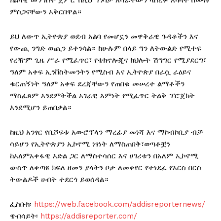
ክልላዊ መንግስት ጀምሮ በዚህ ግንባታ አሻራቸውን ላሰረፉ አካላት በሙሉ
ምስጋናቸውን አቅርበዋል።
ይህ ለውጥ ኢትዮጵያ ወደብ አልባ የመሆኗን መዋቅራዊ ጉዳቶችን እና
የውጪ ንግድ ወጪን ይቀንሳል። ከሁሉም በላይ ግን ለትውልድ የሚተፍ
የረዥም ጊዜ ሥራ የሚፈጥር፣ የቴክኖሎጂና ክህሎት ሽግግር የሚያደርግ፣
ዓለም አቀፍ ኢንቨስትመንትን የሚስብ እና ኢትዮጵያ በራሷ ራዕይና
ቁርጠኝነት ዓለም አቀፍ ደረጃቸውን የጠበቁ መሠረተ ልማቶችን
ማስፈጸም እንደምትችል አገራዊ እምነት የሚፈጥር ትልቅ ፕሮጀክት
እንደሚሆን ይጠበቃል።
ከዚህ አንፃር የቢሾፍቱ አውሮፕላን ማረፊያ መነሻ እና ማኮብኮቢያ ብቻ
ሳይሆን የኢትዮጵያን ኢኮኖሚ ነፃነት ለማስጠበቅ፣ወጣቶቿን
ከአለምአቀፋዊ እድል ጋር ለማስተሳሰር እና ሀገሪቱን በአለም ኢኮኖሚ
ውስጥ ለቀጣዩ ክፍለ ዘመን ያላትን ቦታ ለመቀየር የተነደፈ የእርስ በርስ
ትውልዶች ሀብት ተደርጎ ይወሰዳል።
ፌስቡክ፡
https://web.facebook.com/addisreporternews/
ዌብሳይት፡
https://addisreporter.com/