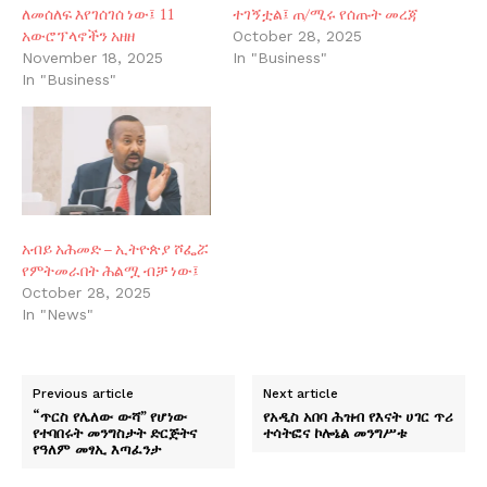
ለመሰለፍ እየገሰገሰ ነው፤ 11
ተገኝቷል፤ ጠ/ሚሩ የሰጡት መረጃ
አውሮፕላኖችን አዘዘ
October 28, 2025
November 18, 2025
In "Business"
In "Business"
አብይ አሕመድ – ኢትዮጵያ ሾፌሯ
የምትመራበት ሕልሟ ብቻ ነው፤
October 28, 2025
In "News"
Previous article
Next article
“ጥርስ የሌለው ውሻ” የሆነው
የአዲስ አበባ ሕዝብ የእናት ሀገር ጥሪ
የተባበሩት መንግስታት ድርጅትና
ተሳትፎና ኮሎኔል መንግሥቱ
የዓለም መፃኢ እጣፈንታ