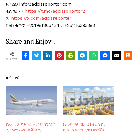
ኢሜል፡ info@addisreporter.com
ቴሌግራም፡
https://t.me/addisreporter2
X፡
https://x.com/addisreporter
ስልክ ቁጥር፡ +251981866434 / +251116393393
Share and Enjoy !
SHARES
Related
የኢትዮጵያ አየር መንገድ ከዓለም
በአንድ ቦታ ብቻ 21 ትሪሊዮን
ሃያ አየር መንገዶች ተርታ
ኪዩቢክ ጫማ የጋዝ ክምችት