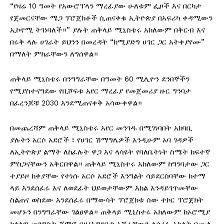
“የዛሬ 10 ዓመት የአውሮፕላን ማረፊያው ሁለቱም ፌዞች እና በርካታ
የጀመርናቸው ሜጋ ፕሮጀክቶች ሲጠናቀቁ ኢትዮጵያ በአፍሪካ ቀዳሚውን
ኢኮኖሚ ትገነባለች።” ያሉት ጠቅላይ ሚኒስቴሩ አክለውም በቅርብ እና
በሩቅ ላሉ ሀገራት ይህንን በመረዳት “ከሚያድግ ሀገር ጋር አትቀያየሙ”
በማለት ምክራቸውን ለግሰዋል።
ጠቅላይ ሚኒስቴሩ በንግግራቸው በዓመት 60 ሚሊዮን ደንበኞችን
የሚያስተናግደው የቢሾፍቱ አየር ማረፊያ የመጀመሪያ ዙር ግንባታ
በፈረንጆቹ 2030 እንደሚጠናቀቅ አሳውቀዋል።
በመጨረሻም ጠቅላይ ሚኒስቴሩ አየር መንገዱ በሚገነባበት አከባቢ
ያሉትን አርሶ አደሮች ፣ የሀገር ሽማግሌዎች እንዲሁም አባ ገዳዎች
ለኢትዮጵያ ልማት ለከፈሉት ዋጋ እና ላሳዩት የባለቤትነት ስሜት ከፍተኛ
ምስጋናቸውን አቅርበዋል። ጠቅላይ ሚኒስተሩ አክለውም ከግንባታው ጋር
ተያይዞ ከቀያቸው የተነሱ አርሶ አደሮች እንግልት ሳይደርስባቸው ከተማ
ላይ እንደሰፈሩ እና ለወደፊት ህይወታቸውም እክል እንዳይገጥመቸው
ስልጠና ወስደው እንደሰፈሩ በማውሳት ፕሮጀክቱ ሰው ተኮር ፕሮጀክት
መሆኑን በንግግራቸው ገልፀዋል። ጠቅላይ ሚኒስተሩ አክለውም ከኦሮሚያ