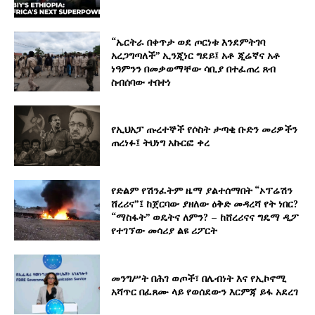
“ኤርትራ በቀጥታ ወደ ጦርነቱ እንደምትገባ
አረጋግጣለች” ኢንጂነር ግደይ፤ አቶ ጂሬኛና አቶ
ነዓምንን በመቃወማቸው ሳቢያ በተፈጠረ ጸብ
ስብሰባው ተበተነ
የኢህአፓ ጡረተኞች የሶስት ታጣቂ ቡድን መሪዎችን
ጠረነፉ፤ ትህነግ አኩርፎ ቀረ
የድልም የሽንፈትም ዜማ ያልተሰማበት “ኦፕሬሽን
ሸረሪና”፤ ከጀርባው ያዘለው ዕቅድ መዳረሻ የት ነበር?
“ማስፋት” ወዴትና ለምን? – ከሸረሪናና ግዴማ ዲፖ
የተገኘው መሳሪያ ልዩ ሪፖርት
መንግሥት በሕገ ወጦች፣ በሌብነት እና የኢኮኖሚ
አሻጥር በፈጸሙ ላይ የወሰደውን እርምጃ ይፋ አደረገ