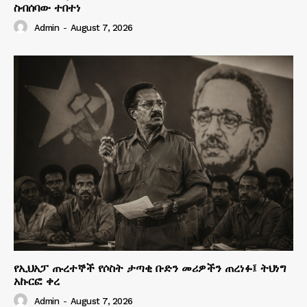
ስብሰባው ተበተነ
Admin
-
August 7, 2026
የኢህአፓ ጡረተኞች የሶስት ታጣቂ ቡድን መሪዎችን ጠረነፉ፤ ትህነግ
አኩርፎ ቀረ
Admin
-
August 7, 2026