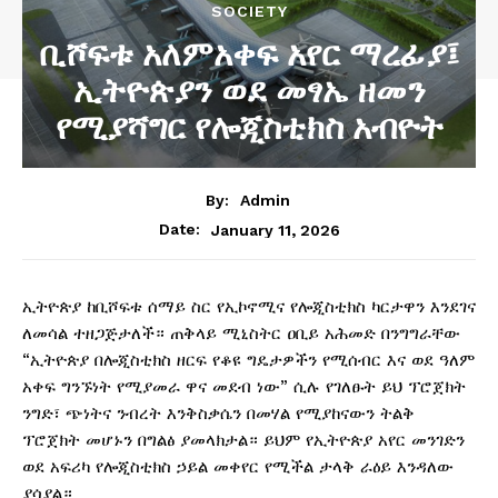
SOCIETY
ቢሾፍቱ አለምአቀፍ አየር ማረፊያ፤
ኢትዮጵያን ወደ መፃኤ ዘመን
የሚያሻግር የሎጂስቲክስ አብዮት
By:
Admin
January 11, 2026
Date:
ኢትዮጵያ ከቢሾፍቱ ሰማይ ስር የኢኮኖሚና የሎጂስቲክስ ካርታዋን እንደገና
ለመሳል ተዘጋጅታለች። ጠቅላይ ሚኒስትር ዐቢይ አሕመድ በንግግራቸው
“ኢትዮጵያ በሎጂስቲክስ ዘርፍ የቆዩ ግዴታዎችን የሚሰብር እና ወደ ዓለም
አቀፍ ግንኙነት የሚያመራ ዋና መደብ ነው” ሲሉ የገለፁት ይህ ፕሮጀክት
ንግድ፣ ጭነትና ንብረት እንቅስቃሴን በመሃል የሚያከናውን ትልቅ
ፕሮጀክት መሆኑን በግልፅ ያመላክታል። ይህም የኢትዮጵያ አየር መንገድን
ወደ አፍሪካ የሎጂስቲክስ ኃይል መቀየር የሚችል ታላቅ ራዕይ እንዳለው
ያሳያል።