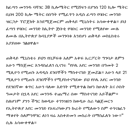
ከፈጣን መንገዱ ባሻገር 38 ኪሎሜትር የሚሸፍን በያንስ 120 ኪሎ ሜትር
ቢበዛ 200 ኪሎ ሜትር በሰዓት የሚፈጥን አዲስ ፈጣን የባቡር መንገድ
ዝርጋታ ፕሮጀክት እንደሚጀመርም ጠቅላይ ሚኒስትሩ አሳውቀዋል። ይህ
ፈጣን የባቡር መንገድ ከኢትዮ ጅቡቲ የባቡር መንገድ የሚለየው ሙሉ
ለሙሉ በኢትዮጵያ ኩባኒያዎች መገንባቱ እንደሆነ ጠቅላይ መከኒስቴሩ
አያይዘው ገልፀዋል።
ጠቅላይ ሚኒስቴሩ ይህን የቢሾፍቱ አለም አቀፍ ኤርፖርት ግንባታ ለምን
አሁን ማስጀመር እንዳስፈለገ ሲናገሩ “የቦሌ አየር መንገድ በዓመት 2
ሚሊዮን የሚጠጉ አዳዲስ ደንበኞችን ማስተናገድ ጀመሯል። አሁን ላይ 21
ሚሊዮን የሚጠጉ ደንበኞችን የሚያስተናግደው ይህ የቦሌ አየር መንገድ
የደንበኛው ቁጥር አሁን ባለው እድገት የሚቀጥል ከሆነ ከሁለት እና ሶስት
ዓመታት በኋላ አየር መንገዱ ተጨማሪ ሰው ማስተናገድ አይችልም።
ስለሆነም ያንን ችግር ከወዲሁ ተገንዝበን ከወዲሁ ስራ ካልጀመርን
የኢትዮጵያ አየር መንገድ የአፍሪካውያን ኩራት የሚለውን ስም ተጎናፅፈን
ማቆየት ስለምንቸገር ለነገ ዛሬ አስቀድመን መስራት በማስፈለጉ ነው።”
ሲሉ አሳውቀዋል።