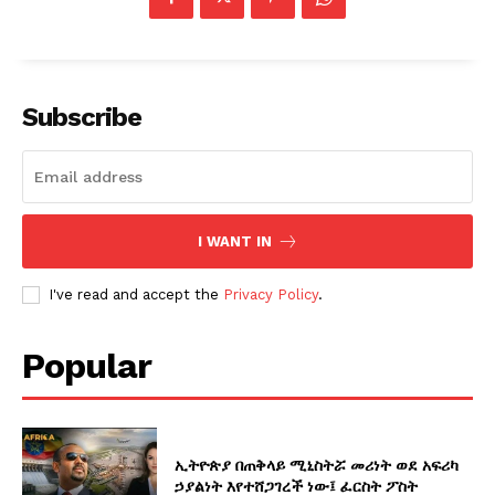
Subscribe
I WANT IN
I've read and accept the
Privacy Policy
.
Popular
ኢትዮጵያ በጠቅላይ ሚኒስትሯ መሪነት ወደ አፍሪካ
ኃያልነት እየተሸጋገረች ነው፤ ፈርስት ፖስት