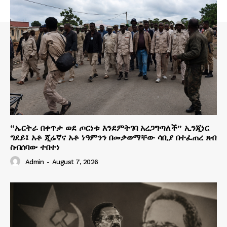
“ኤርትራ በቀጥታ ወደ ጦርነቱ እንደምትገባ አረጋግጣለች” ኢንጂነር
ግደይ፤ አቶ ጂሬኛና አቶ ነዓምንን በመቃወማቸው ሳቢያ በተፈጠረ ጸብ
ስብሰባው ተበተነ
Admin
-
August 7, 2026