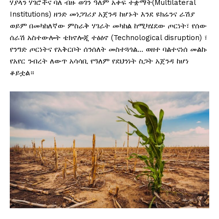
ሃያላን ሃገሮችና ባለ ብዙ ወገን ዓለም አቀፍ ተቋማት(Multilateral
Institutions) ዘንድ መነጋገሪያ አጀንዳ ከሆኑት እንደ ዩክሬንና ራሽያ
ወይም በመካከለኛው ምስራቅ ሃገራት መካከል ከሚካሄደው ጦርነት፣ የሰው
ሰራሽ አስተውሎት ቴክኖሎጂ ተፅዕኖ (Technological disruption) ፣
የንግድ ጦርነትና የአቅርቦት ሰንሰለት መስተጓጎል… ወዘተ ባልተናነሰ መልኩ
የአየር ንብረት ለውጥ አሳሳቢ የዓለም የደህንነት ስጋት አጀንዳ ከሆነ
ቆይቷል።