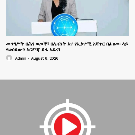
መንግሥት በሕገ ወጦች፣ በሌብነት እና የኢኮኖሚ አሻጥር በፈጸሙ ላይ
የወሰደውን እርምጃ ይፋ አደረገ
Admin
-
August 6, 2026