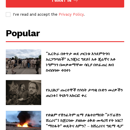
I WANT IN
I've read and accept the
Privacy Policy
.
Popular
“ኤርትራ በቀጥታ ወደ ጦርነቱ እንደምትገባ
አረጋግጣለች” ኢንጂነር ግደይ፤ አቶ ጂሬኛና አቶ
ነዓምንን በመቃወማቸው ሳቢያ በተፈጠረ ጸብ
ስብሰባው ተበተነ
የኢህአፓ ጡረተኞች የሶስት ታጣቂ ቡድን መሪዎችን
ጠረነፉ፤ ትህነግ አኩርፎ ቀረ
የድልም የሽንፈትም ዜማ ያልተሰማበት “ኦፕሬሽን
ሸረሪና”፤ ከጀርባው ያዘለው ዕቅድ መዳረሻ የት ነበር?
“ማስፋት” ወዴትና ለምን? – ከሸረሪናና ግዴማ ዲፖ