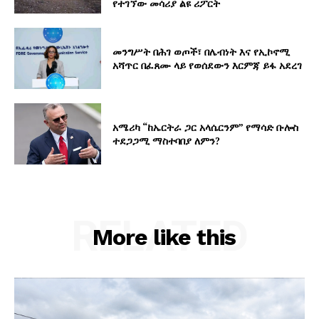
የተገኘው መሳሪያ ልዩ ሪፖርት
መንግሥት በሕገ ወጦች፣ በሌብነት እና የኢኮኖሚ
አሻጥር በፈጸሙ ላይ የወሰደውን እርምጃ ይፋ አደረገ
አሜሪካ “ከኤርትራ ጋር አላሴርንም” የማሳድ ቡሎስ
ተደጋጋሚ ማስተባበያ ለምን?
RELATED
More like this