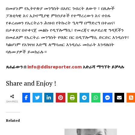
በመሆኑም የኢትዮጵያ መንግስት በአየር ንብረት ለውጥ ፣ በሌሎች
ፓለቲካዊ እና ኢኮኖሚያዊ ምክንያቶች የተማረረውን እና ተስፋ
የቆረጠወን የኤርትራን ሕዝብ የትኩረት ዒላማ በማድረግ በተጠና፣
በታቀደና በተቀናጀ መልኩ የዲፕሎማሲ፣ የመረጃና ወታደራዊ ግዳጆችን
በመፈጸም የኤርትራ መንግስት የባህር በር በዲፕሎማሲ ድርድር እንዲሰጥ፣
ካልሆነም የአገዛዝ እድሜ ለማሳጠር እንዲሰራ መስራት እንዳለበት
ባለሙያዎች ይመክራሉ።
ጸሐፊውን በ
info@ddisreporter.com
አድራሻ ማግኘት ይቻላሉ
Share and Enjoy !
SHARES
Related