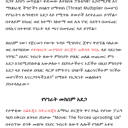
ስጋት እየሆነ መጥቷል። ቀድመው ለተከሰቱ ፓለቲካዊ፣ ኢኮኖሚያዊ እና
ማህበራዊ ችግሮችን ይበልጥ በማባባስ (Threat Multiplier በመሆን)
የሃገራትን ሉዓላዊነት አደጋ ላይ የሚጥሉ ቀውሶች እየተፈጠሩ ይገኛል።
በተለይም ከገጠር ወደ ከተማ፣ ከከተማ ወደ ሌላ ሃገር ስደትን በመፍጠር
በላኪና በተቀባይ ሃገራት ላይ ጫና በመፍጠር ላይ ይገኛል።
ለዚህም ነው፣ የጀርመን የውጭ ጉዳይ ሚንስትር ጀዋና ዋድፔል ባለፈው
ወር በተካሄደው
የተባበሩት መንግስት ድርጅት ጠቅላላ ጉባኤ
ላይ ባደረገው
ንግግር” በአየር ንብረት ለውጥ ምክንያት የባህር ጠለል መጨመር ምን
አደጋ እንደሚያስከትል አውቃለሁ። ደህንነታችሁና ኑሯችሁ በዚህ ምክንያት
አደጋ ላይ የወደቀ በባህር ዳርቻ የምትኖሩ ህዝቦች አልረሳናችሁም ጎናችሁ
መሆናችንን እናረጋጥላችኋለን” በማለት የአጋርነት መልዕክቱን
ያስተላለፈው።
የሃገራት መክሰም አደጋ
የታዋቂው
አልፋጂኦ ስትራቴጂክ
አማካሪ ድርጅት ዋና ሃላፊ የሆነው ፓራግ
ካህን በቅርቡ ለንባብ ያበቃው “Move: The forces uprooting Us”
በተሰኘው ድንቅ መፅሃፉ የአየር ንብረት ለውጥ ሌሎች የዓለም አቀፍ