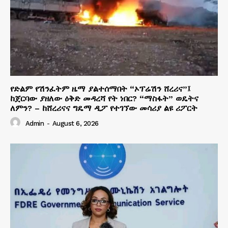
የድልም የሽንፈትም ዜማ ያልተሰማበት “ኦፕሬሽን ሸረሪና”፤
ከጀርባው ያዘለው ዕቅድ መዳረሻ የት ነበር? “ማስፋት” ወዴትና
ለምን? – ከሸረሪናና ግዴማ ዲፖ የተገኘው መሳሪያ ልዩ ሪፖርት
Admin
-
August 6, 2026