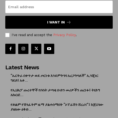
I WANT IN
I've read and accept the
Privacy Policy
.
Latest News
“ኤርትራ በቀጥታ ወደ ጦርነቱ እንደምትገባ አረጋግጣለች” ኢንጂነር
ግደይ፤ አቶ...
የኢህአፓ ጡረተኞች የሶስት ታጣቂ ቡድን መሪዎችን ጠረነፉ፤ ትህነግ
አኩርፎ...
የድልም የሽንፈትም ዜማ ያልተሰማበት “ኦፕሬሽን ሸረሪና”፤ ከጀርባው
ያዘለው ዕቅድ...