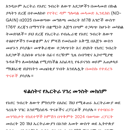
እንዲሁም ኤርትራ የአየር ንብረት ለውጥ አደጋዎችን በመላመድ በኩል
ያላትን ደረጃ በተመለከተ
የኖትር ዳም ግሎባል መላመድ ኢንዴክስ
(ND-
GAIN) በ2025 በመወጣው መግለጫ መሰረት ከ178 አገሮች ውስጥ
176ኛ ደረጃን በማግኘት በቋሚነት እጅግ በጣም ተጋላጭ ከሆኑት መካከል
ትመደባለች። ይህ ደረጃ የኤርትራ የብሔራዊ የአየር ንብረት ለውጥ
ተፅዕኖዎችን የመቋቋም እና ምላሽ የመስጠት አቅሟ በእጅጉ ውስን
መሆኑን ያሳያል። መዋቅራዊው ተጋላጭነት እና ድህነት የአየር ንብረት
አደጋዎች ሲከሰቱ ሀገሪቱ ሰፊና የረዥም ጊዜ ሰብዓዊና ኢኮኖሚያዊ
ጉዳቶችን ለመከላከል የሚያስችል አስፈላጊ የፋይናንስ ወይም አጠቃላይ
ማህበራዊ ደህንነትን መጠበቂያ ሃብት እንደሌሏት
በመስኩ የተደረጉ
ጥናቶች
ያሳያሉ።
ፍልሰትና የኤርትራ ሃገረ መንስት መክሰም
የአየር ንብረት ለውጥ ምክንያት በአስር ሽህ የሚቆጠሩ ኤርትራውያ ወደ
ጎረቤት ሃገር እንደሚሰደዱ ጥናቶችና ሪፓርቶች ያሳያሉ።
የተባበሩት
መንግስታት የስደተኞች ኮምሽን በጥቅምት 2024 ባወጣው ሪፓርት
መሰረት 20 ሽህ ኤርትራውያን በአንድ አመት ውስጥ ወደ ኢትዮጵያ