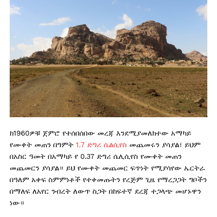
ከ1960ዎቹ ጀምሮ የተሰበሰበው መረጃ እንደሚያመለክተው አማካይ
የሙቀት መጠን በግምት
1.7 ድግሪ ሴልሲየስ
መጨመሩን ያሳያል፣ ይህም
በአስር ዓመት በአማካይ የ 0.37 ድግሪ ሴሊሲየስ የሙቀት መጠን
መጨመርን ያሳያል። ይህ የሙቀት መጨመር ፍጥነት የሚያሳየው ኤርትራ
በዓለም አቀፍ ስምምነቶች የተቀመጡትን የረጅም ጊዜ የማረጋጋት ግቦችን
በማለፍ ለአየር ንብረት ለውጥ ስጋት በከፍተኛ ደረጃ ተጋላጭ መሆኑዋን
ነው።