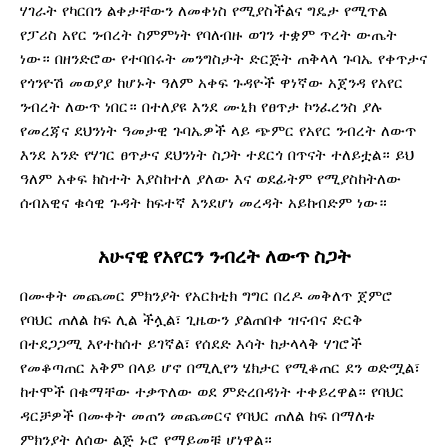
ሃገራት የካርበን ልቀታቸውን ለመቀነስ የሚያስችልና ግዴታ የሚጥል
የፓሪስ አየር ንብረት ስምምነት የባለብዙ ወገን ተቋም ጥረት ውጤት
ነው። በዘንድሮው የተባበሩት መንግስታት ድርጅት ጠቅላላ ጉባኤ የቀጥታና
የጎንዮሽ መወያያ ከሆኑት ዓለም አቀፍ ጉዳዮች ዋነኛው አጀንዳ የአየር
ንብረት ለውጥ ነበር። በተለያዩ እንደ ሙኒክ የፀጥታ ኮንፈረንስ ያሉ
የመረጃና ደህንነት ዓመታዊ ጉባኤዎች ላይ ጭምር የአየር ንብረት ለውጥ
እንደ አንድ የሃገር ፀጥታና ደህንነት ስጋት ተደርጎ በጥናት ተለይቷል። ይህ
ዓለም አቀፍ ክስተት እያስከተለ ያለው እና ወደፊትም የሚያስከትለው
ሰብአዊና ቁሳዊ ጉዳት ከፍተኛ እንደሆነ መረዳት አይከብድም ነው።
አሁናዊ የአየርን ንብረት ለውጥ ስጋት
በሙቀት መጨመር ምክንያት የአርክቲክ ግግር በረዶ መቅለጥ ጀምሮ
የባህር ጠለል ከፍ ሊል ችሏል፣ ጊዜውን ያልጠበቀ ዝናብና ድርቅ
በተደጋጋሚ እየተከሰተ ይገኛል፣ የሰደድ እሳት ከታላላቅ ሃገሮች
የመቆጣጠር አቅም በላይ ሆኖ በሚሊየን ሄክታር የሚቆጠር ደን ወድሟል፣
ከተሞች በቁማቸው ተቃጥለው ወደ ምድረበዳነት ተቀይረዋል። የባህር
ዳርቻዎች በሙቀት መጠን መጨመርና የባህር ጠለል ከፍ በማለቱ
ምክንያት ለሰው ልጅ ኑሮ የማይመቹ ሆነዋል።