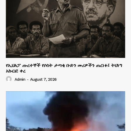
የኢህአፓ ጡረተኞች የሶስት ታጣቂ ቡድን መሪዎችን ጠረነፉ፤ ትህነግ
አኩርፎ ቀረ
Admin
-
August 7, 2026