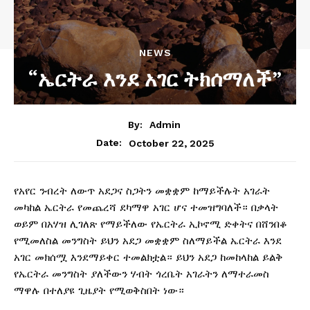
NEWS
“ኤርትራ እንደ አገር ትክሰማለች”
By:
Admin
October 22, 2025
Date:
የአየር ንብረት ለውጥ አደጋና ስጋትን መቋቋም ከማይችሉት አገራት
መካከል ኤርትራ የመጨረሻ ደካማዋ አገር ሆና ተመዝግባለች። በቃላት
ወይም በአሃዝ ሊገለጽ የማይችለው የኤርትራ ኢኮኖሚ ድቀትና በሸንበቆ
የሚመለስል መንግስት ይህን አደጋ መቋቋም ስለማይችል ኤርትራ እንደ
አገር መክሰሟ እንደማይቀር ተመልክቷል። ይህን አደጋ ከመከላከል ይልቅ
የኤርትራ መንግስት ያለችውን ሃብት ጎረቤት አገራትን ለማተራመስ
ማዋሉ በተለያዩ ጊዜያት የሚወቅስበት ነው።