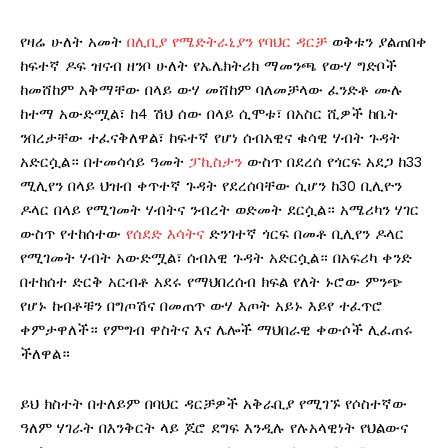
የዛሬ ሁለት አመት
በሊቢያ የሜድትራኒያን የባህር ዳርቻ
ወቅቱን ያልጠበቀ
ከፍተኛ ዶፍ ዝናብ ዘንቦ ሁለት የኤሌክትሪክ ማመንጫ የውሃ ግድቦች
ከመሸከም አቅማቸው በላይ ውሃ መሸከም ባለመቻላው ፈንድቶ ሙሉ
ከተማ አውድሟል፣ ከ4 ሽህ ሰው በላይ ሲሞቱ፣ በአስር ሺዎች ከቤት
ንበረታቸው ተፈናቅለዋል፣ ከፍተኛ የሆነ ሰብአዊና ቁሳዊ ሃብት ጉዳት
አድርሷል። በተመሳሳይ ዓመት
ፓኪስታን
ውስጥ በደረሰ የጎርፍ አደጋ ከ33
ሚሊየን በላይ ህዝብ ቀጥተኛ ጉዳት የደረሰባቸው ሲሆን ከ30 ቢሊዮን
ዶላር በላይ የሚገመት ሃብትና ንብረት ወድመት ደርሷል። አሜሪካን ሃገር
ውስጥ የተከሰተው
የሰደድ እሳትና
ድንገተኛ ጎርፍ በመቶ ቢሊየን ዶላር
የሚገመት ሃብት አውድሟል፣ ሰብአዊ ጉዳት አድርሷል። በአፍሪካ ቀንድ
በተከሰተ ድርቅ አርብቶ አደሩ የማህበረሰብ ክፍል የለት ኑሮው ምንጭ
የሆኑ ከብቶቹን በግጦሽና በመጠጥ ውሃ እጦት አይኑ እይየ ተፈጥሮ
ቀምታዋለች። የምግብ ዋስትና እና ሌሎች ማህበራዊ ቀውሶች ሊፈጠሩ
ችለዋል።
ይህ ክስተት በተለይም በባህር ዳርቻዎች አቅራቢያ የሚገኙ የሶስተኛው
ዓለም ሃገራት በእንቅርት ላይ ጆሮ ደግፍ እንዲሉ የሉአላዊነት የህልውና