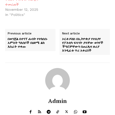
ተመረጠች
November 12, 2025
In "Politics"
Previous article
Next article
በወንጀል በተገኘ ሐብት የተከሰሱ
ኦርቶዶክስ በኢትዮጵያ የተለያየ
አምስት ግለሰቦች በዕድሜ ልክ
የፓለቲካ ፍላጎት ያላቸው ወገኖች
እስራት ተቀጡ
ችግሮቻቸውን በጠረጴዛ ዙሪያ
እንዲፈቱ ጥሪ አቀረበች
Admin