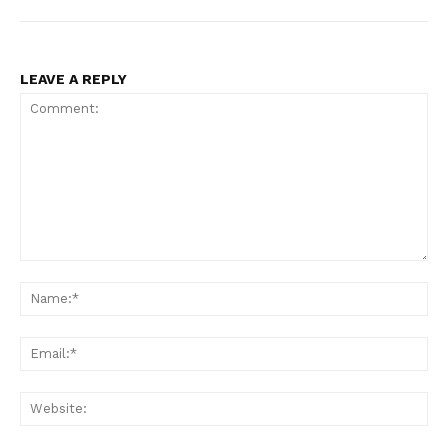
LEAVE A REPLY
Comment:
Na
Ema
Web