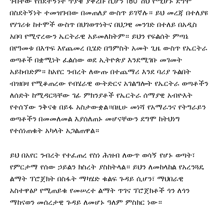
ገብተው የስደተኝነት ጥያቄ ያቀረቡ ሲሆን 180 ሽህ የሚሆኑ ደግሞ
በስደትኝነት ተመዝገብው በመጠለያ ውስጥ ይገኛሉ። ይህ መረጃ በተለያዩ
የሃገሪቱ ከተሞች ውስጥ በህገወጥነትና በህጋዊ መንገድ በተለይ በአዲስ
አበባ የሚኖረውን ኤርትራዊ አይመለከትም። ይህን የፍልሰት ምጣኔ
በየዓመቱ በእጥፍ እየጨመረ ቢሄድ በዓምስት አመት ጊዜ ውስጥ የኤርትራ
ወጣቶች በቋሚነት ፈልሰው ወደ ኢትዮጵያ እንደሚገቡ መገመት
አይከብድም። ከአየር ንብረት ለውጡ በተጨማሪ እንደ ባሪያ ጉልበት
ብዝበዛ የሚቆጠረው የብሄራዊ ውትድርና አገልግሎት የኤርትራ ወጣቶችን
ለሰድት ከሚዳርጓቸው ገፊ ምክንያቶች የኤርትራ ሰማያዊ አብዮእት
የተሰኘው ንቅናቄ በይፋ አስታውቋል።በዚሁ መነሻ የአማራንና የትግራይን
ወጣቶችን በመመለመል እያሰለጠኑ መሆናቸውን ደግሞ ከትህነግ
የተሰነጠቁት አካላት አጋልጠዋል።
ይህ በአየር ንብረት የተፈጠረ የስነ ሕዝብ ለውጥ ወሳኝ የሆኑ ወጣት፣
የምርታማ የሰው ኃይልን ክስረት ያስከትላል። ይህን ለመከላከል የአረንጓዴ
ልማት ፕሮጀክት በስፋት ማካሄድ ቁልፍ ጉዳይ ሲሆን፣ ማህበራዊ
አስተዋፅዖ የሚጠይቁ የመሠረተ ልማት ጥገና ፕሮጀክቶች ጎን ለጎን
ማከናወን መሰረታዊ ጉዳይ ለመሆኑ ዓለም ምስክር ነው።