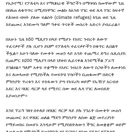
የኢኮኖሚ፣ የፓለቲካ እና የማህበራዊ ችግሮችን በማባባስ ከመቸውም ጊዜ
በበለጠ ለቁጥጥር በሚያስቸግር መልኩ ከአንድ ሃገር ወደ ሌላ ሃገር ከፍተኛ
የሕዝብ ብዛት ያለው ፍልሰት (climate refuges) ከጊዜ ወደ ጊዜ
እየጨመረ እንደመጣ ዓለም ዓቀፍ ጥናቶች መሰረት አድረጎ ያብራራል።
በአሁኑ ጊዜ ከ50 ሚሊየን በላይ የሚሆኑ የአየር ንብረት ለውጥ
ተፈናቃዮች ያሉ ሲሆን ይህም የፓለቲካ ተፈናቃዮችን በቁጥር ሊበልጥ
ችሏል። አሁን ባለው የሙቀት መጠን ላይ አንድ ተጨማሪ ድግሪ ሴሊሲየስ
ቢጨምር ከ200 ሚሊየን በላይ ህዝብ ሊፈናቀል እንደሚችል ፓራግ
ይገልፃል። ዓለም አቀፍ ተቋማት የአየር ንብረት ለውጥ ስጋቶችን ለመቀነስ
እና ለመላመድ የሚያስችሉ የመፍትሄ ሃሳቦችን ቢጠቁሙም በድርቅ
ምክንያት ጥሪቱን እና ተስፋውን ያጣ የአፍሪካ ወይም የኤዥያ አርብቶ
አደር እና ባህር ዳርቻ ላይ የሚኖር ሰው ወደ ሌላ ሃገር ለመሰደድ
አያመነታም።
እንደ ፕራግ ገለፃ በተለይ በባህር ዳርቻ ላይ ያሉ ሃገራት በሙቀት መጠን
መጨመር እና የባህር ጠለል ማደግ ምክንያት ለሰው ልጅ መኖሪያነት
የማይመከሩ በመሆኑ እንዲሁም የሚያስከትለውን ችግር ለመቋቋም ወይም
ለመላመድ የሚያስች የመንግስት የፋይናንስ፣ የሰው ሃይልና የፓለቲካ