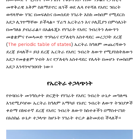
መዋቅራዊ አቅም ስለማይኖር ዜጎች ወደ ሌላ የተሻለ የአየር ንበረት
ወዳላቸው ሃገር በመፍለስና በመሰደድ ሃገራት እስከ መክሰም የሚደርስ
አደጋ ሊገጥማቸው ይችላል። ፕራግ ኤርትራን እና ቦሊቪያን በምሳሌነት
በመግለፅ ያብራራል። በአልፋጂኦ የሃገራት የአየር ንብረትን ለውጥን
መቋቋምና የመላመድ ጥንካሬና የፓለቲካ አስተዳደር መረጋጋት ደረጃ
(
The periodic table of states
) ኤርትራ ከዓለም መጨረሻውን
ደረጃ ይዛለች። ይህ ደረጃ ኤርትራ የአየር ንብረት ለውጥ የሚያስከትለውን
አደጋ የመቋቋም ሃብት እና የፓለቲካ አስተዳደር የሌላት በመሆኑ የመክሰም
አደጋ እንዳንዣንበባት ነው።
የኤርትራ ተጋላጭነት
የተባበሩት መንግስታት ድርጅት የሃገራት የአየር ንብረት ሁኔታ መግለጫ
እንደሚያሳየው ኤርትራ ከዓለም አማካይ የአየር ንብረት ለውጥ ትንበያዎች
ቀድማ በከፍተኛ ደረጃ የአየር ንብረት ለውጥ ክስተቶችን በማስተናገድ
በአስከፊ ሁኔታ ተጋላጭ ከሆኑት ሃገራት ተርታ ልትመደብ ችላለች።