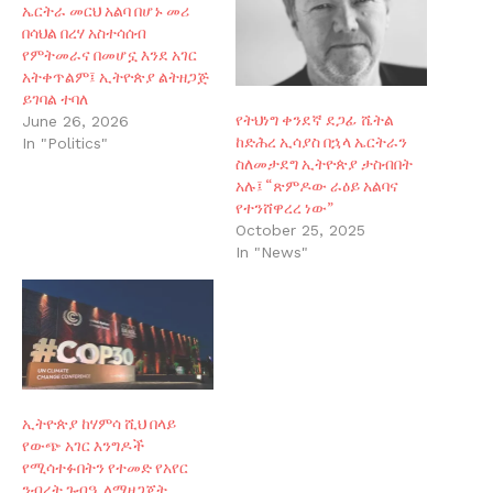
ኤርትራ መርህ አልባ በሆኑ መሪ
በሳህል በረሃ አስተሳሰብ
የምትመራና በመሆኗ እንደ አገር
አትቀጥልም፤ ኢትዮጵያ ልትዘጋጅ
ይገባል ተባለ
የትህነግ ቀንደኛ ደጋፊ ሼትል
June 26, 2026
ከድሕረ ኢሳያስ በኋላ ኤርትራን
In "Politics"
ስለመታደግ ኢትዮጵያ ታስብበት
አሉ፤ “ጽምዶው ራዕይ አልባና
የተንሸዋረረ ነው”
October 25, 2025
In "News"
ኢትዮጵያ ከሃምሳ ሺህ በላይ
የውጭ አገር እንግዶች
የሚሳተፉበትን የተመድ የአየር
ንብረት ጉብዔ ለማዘጋጀት