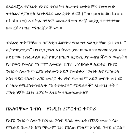
በአልፋጂኦ የሃገራት የአየር ንብረትን ለውጥን መቋቋምና የመላመድ
ጥንካሬና የፓለቲካ አስተዳደር መረጋጋት ደረጃ (The periodic table
of states) ኤርትራ ከዓለም መጨረሻውን ደረጃ መያዟ የተተነተነው
በመረጃና በሰፊ ማስረጃዎች ነው።
ብሄራዊ ጥቅማቸውን ከፖለቲካ ልዩነትና የስልጣን ፍላጎታቸው ጋር የሰፉ ”
ኢትዮጵያዊያን” በፕሮፓጋንዳ ኤርትራን ያሳብጣሉ። የቀጣናው ሃያል አገር
አድርገው ያስሏታል። ኢትዮጵያ በግሪን ሌጋጋሲ ያስመዘገበችውን ውጤትና
የታየውን የመለሶ ማገገም እመርታ ደግሞ ያራክሳሉ። ኤርትራ የአየር
ንብረት ለውጥ የሚያስከትለውን አደጋ የመቋቋም ሃብት እና የፓለቲካ
አስተዳደር የሌላት አገር መሆኗ ተጠቅሶ የመክሰም አደጋ ውስጥ መነከሯ
ሲገለጽ የሚያስተባብሉት “ኢትዮጵያዊ” ሚዲያዎች፣ አክቲቪስቶችና
ፖለቲከኞች ይህን ሪፖርት እንዴት የግመግሙታል?
በአለባቸው ጉብሳ – የአዲስ ሪፖርተር ተባባሪ
የአየር ንብረት ለውጥ ከንድፈ ሃሳብ ባለፈ ውጤቱ በገሃድ መሬት ላይ
የሚታይ በመሆኑ ከማናቸውም ጊዜ የበለጠ የዓለም አሳሳቢ ጉዳይ ሆኗል።