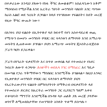
በተቃራኒው እንዲህ ያለውን የከፋ ችግር ለመቋቋም፣ አስፈላጊውን አቅም
ማሰባሰብ የሚይችል እንደ ኤርትራ ዓይነት መንግስት ባለበት አገር ጣጣው
ከራስ አልፎ ወደ ጎረቤት ይጋባል። ከላይ የተገለጸው የፍልሰትና ስደት መረጃ
የዚሁ ችግር ውጤት ነው።
በአንፃሩ ይህ ፍልሰት በኢትዮጵያ ላይ ከፍተኛ የሆነ አስተዳደራዊ ወጪ
የሚጭን በመሆኑ መንግስት የባህር በር ፍላጎቱን ለማሳካት እንደ አማራጭ
መፍትሄ ሊጠቀመው ይገባል። ይህን አማራጭ መፍትሄ ጂኦስትራቴጅሰቱ
ፓራግ ካህን ይጋራዋል።
ፓራግ በሃገራት ፍቃደኝነት እና ሰጥቶ መቀበል ላይ የተመሰረተ የአየር
ንብረት ለውጥ ተጋላጭ
ሕዝቦችን ወደሌላ ሃገር በማስፈር
እና ግዴታ
በመጣል የጋራ ጥቅማቸውን ማስከበር እንደሚችሉ ይገልጻል። ከዚህ አንጻር
የኢጽዮጵያ መንግስት የባህር በር ፍላጎቱን ለማሳካት ይህን
የኤርትራውያንን ፍልሰት በምክንያትነት በማቅረብ በፍቃደኝነት ላይ
የተመሰረተ ድርድር ከኤርትራ መንግስት ጋር ቢያደርግ ዓለም አቀፍ
ተቀባይነት ማግኘት እንደሚችል በጉዳዩ ላይ ጠለቅ ያለ መረጃ ያላቸው
ወገኖች ለሚመለከታቸው የመንግስት አካላት ጥቆማ ይሰጣሉ።