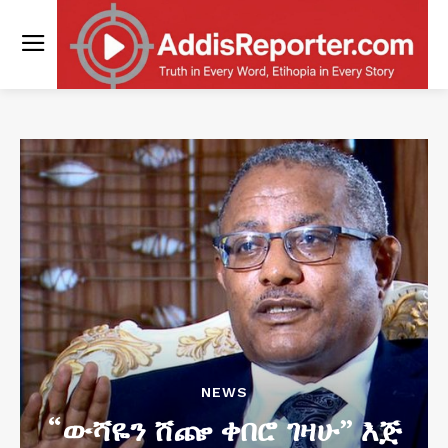
NEWS
“ውሻዬን ሸጬ ቀበሮ ገዛሁ” እጅ