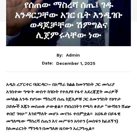
የሰጠው ማስረሻ ሰጤ፤ ገዱ
አንዳርጋቸው አገር ቤት እንዲገቡ
ወዳጆቻቸው ሽምግልና
ሊጀምሩላቸው ነው
By:
Admin
December 1, 2025
Date:
አዲስ
ሪፓርተር
ባህርዳር፡
–
በአማራ
ክልል
ከመንግስት
ጋር
መሳሪያ
አንስተው
ግጭት
ውስጥ
ከገቡት
የተለያዩ
የ
ፋኖ
አደረጃጀት
መሪዎች
መካከል
አንዱ
የሆነው
ማስረሻ
ሰጤ
ከጀሌዎቹ
ጋር
ለመንግስት
የፀጥታ
ኃይሎች
እጁን
መሰጠቱ
ታውቋል።
የነበረበትን
የጫካ
ቆይታ
“
ውሻዬን
ሸጬ
ቀበሮ
ገዛሁ
”
እንደማለት
መሆኑ
መናገሩ
ተሰምቷል።
አህፋድ
በይፋዊ
መግለጫው
ማስረሻ
ሰጤን
እና
መሥፍን
አባተን
(
መስፍን
ከፈለኝን
)
ከአመራርነት
ማገዱን
በመግለጽ
ዜናውን
አረጋግጧል።