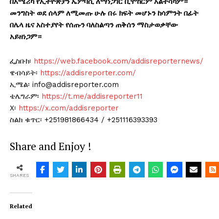
በአሜሪካ የኢትዮጵያን ኤምባሲ ለማነጋገር ቢሞከርም አልተሳካም።
መንግስት ወደ ሰላም ለሚመጡ ሁሉ በሩ ክፍት መሆኑን ከሳምንት በፊት
በሌላ ዜና አስተያየት የሰጡን ባለስልጣን ጠቅሰን ማስታወቃቸው
አይዘነጋም።
ፌስቡክ፡
https://web.facebook.com/addisreporternews/
ዌብሳይት፡
https://addisreporter.com/
ኢሜል፡ info@addisreporter.com
ቴሌግራም፡
https://t.me/addisreporter11
X፡
https://x.com/addisreporter
ስልክ ቁጥር፡ +251981866434 / +251116393393
Share and Enjoy !
SHARES
Related