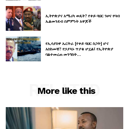
ኢትዮጵያና አሜሪካ ወዴት? የቀይ ባህር ጉዞና የባብ
ኤልመንደብ ስምምነት አዋጆች
የኢሳያስዋ ኤርትራ [የቀይ ባህር ስጋት] ሆና
አስከመቼ? የኃያላኑ ጥያቄ ሆኗል፤ የኢትዮጵያ
ባልተመረጠ መንግስት…
RELATED
More like this