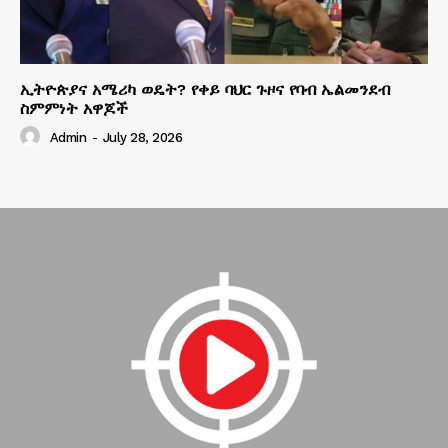
ኢትዮጵያና አሜሪካ ወዴት? የቀይ ባህር ጉዞና የባብ ኤልመንደብ
ስምምነት አዋጆች
Admin
-
July 28, 2026