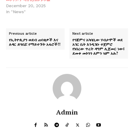
December 20, 2025
In "News"
Previous article
Next article
የኢትዮጲያን ወደብ ጠባቂዎች እና
የጎጃምና አካባቢው ሃብታሞች ወደ
ለዳር ድንበሯ የማይተኙት አፋሮች!!
አገር ቤት እንዲገቡ ተጀምሮ
የነበረው ጥረት ዳግም ሊጀመር ነው፤
ደመቀ መኮንን ለምን ዝም አሉ?
Admin