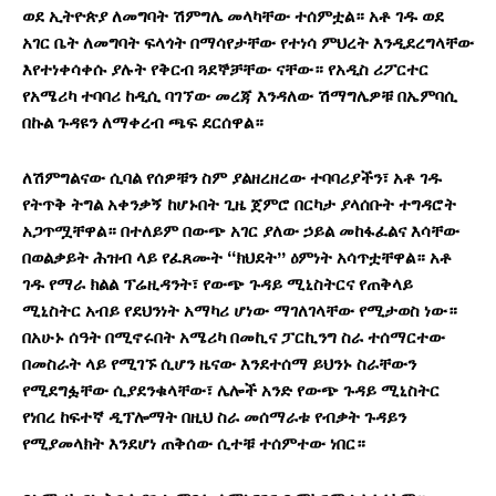
ወደ ኢትዮጵያ ለመግባት ሽምግሌ መላካቸው ተሰምቷል። አቶ ገዱ ወደ
አገር ቤት ለመግባት ፍላጎት በማሳየታቸው የተነሳ ምህረት እንዲደረግላቸው
እየተነቀሳቀሱ ያሉት የቅርብ ጓደኞቻቸው ናቸው። የአዲስ ሪፖርተር
የአሜሪካ ተባባሪ ከዲሲ ባገኘው መረጃ እንዳለው ሽማግሌዎቹ በኤምባሲ
በኩል ጉዳዩን ለማቀረብ ጫፍ ደርሰዋል።
ለሽምግልናው ሲባል የሰዎቹን ስም ያልዘረዘረው ተባባሪያችን፣ አቶ ገዱ
የትጥቅ ትግል አቀንቃኝ ከሆኑበት ጊዜ ጀምሮ በርካታ ያላሰቡት ተግዳሮት
አጋጥሟቸዋል። በተለይም በውጭ አገር ያለው ኃይል መከፋፈልና እሳቸው
በወልቃይት ሕዝብ ላይ የፈጸሙት “ክህደት” ዕምነት አሳጥቷቸዋል። አቶ
ገዱ የማራ ክልል ፕሬዚዳንት፣ የውጭ ጉዳይ ሚኒስትርና የጠቅላይ
ሚኒስትር አብይ የደህንነት አማካሪ ሆነው ማገለገላቸው የሚታወስ ነው።
በአሁኑ ሰዓት በሚኖሩበት አሜሪካ በመኪና ፓርኪንግ ስራ ተሰማርተው
በመስራት ላይ የሚገኙ ሲሆን ዜናው እንደተሰማ ይህንኑ ስራቸውን
የሚደግፏቸው ሲያደንቁላቸው፣ ሌሎች አንድ የውጭ ጉዳይ ሚኒስትር
የነበረ ከፍተኛ ዲፕሎማት በዚህ ስራ መሰማራቱ የብቃት ጉዳይን
የሚያመላክት እንደሆነ ጠቅሰው ሲተቹ ተሰምተው ነበር።