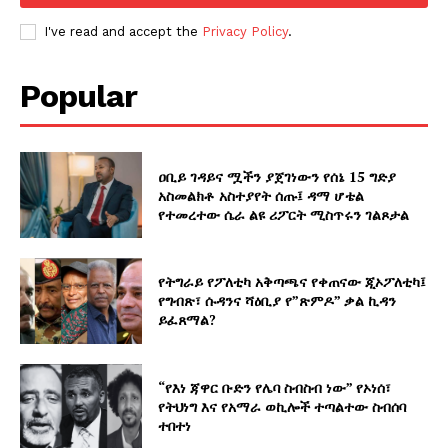
I've read and accept the
Privacy Policy
.
Popular
ዐቢይ ገዳይና ሟችን ያጀገነውን የሰኔ 15 ግድያ
አስመልክቶ አስተያየት ሰጡ፤ ዳማ ሆቴል
የተመረተው ሴራ ልዩ ሪፖርት ሚስጥሩን ገልጾታል
የትግራይ የፖለቲካ አቅጣጫና የቀጠናው ጂኦፖለቲካ፤
የግብጽ፣ ሱዳንና ሻዕቢያ የ”ጽምዶ” ቃል ኪዳን
ይፈጸማል?
“የእነ ጃዋር ቡድን የሌባ ስብስብ ነው” የኦነሰ፣
የትህነግ እና የአማራ ወኪሎች ተጣልተው ስብሰባ
ተበተነ