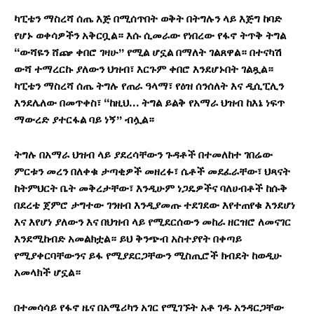
ካፒቴን
ማስረሻ
ሰጤ
እጅ
በሚሰጥበት
ወቅት
በትግሉን
ላይ
እጅግ
ከባድ
የሆኑ
ወቀሳዎችን
አቅርቧል።
እሱ
ሲመራው
የነበረው
የፋኖ
ትጥቅ
ትግል
“
ውሻዬን
ሸጬ
ቀበሮ
ገዛሁ
”
የሚል
ሆኗል
በማለት
ገልጸዋል።
በተናካሽ
ውሻ
ተማረርኩ
ያለውን
ህዝብ፣
እርጉም
ቀበሮ
እንደሆኑበት
ገልጿ
ል
።
ካፒቴን
ማስረሻ
ሰጤ
ትግሉ
የጠራ
ዓላማ፣
የዕዝ
ሰንሰለት
እና
ዲሲፒሊን
እንደሌለው
በመጥቀስ፣
“
ከዚህ
…
ትግል
ይልቅ
የአማራ
ህዝብ
ከእኔ
ነፍጥ
ማውረድ
ያተርፋል
ባይ
ነኝ
”
ብሏል።
ትግሉ
በአማራ
ህዝብ
ላይ
ያደረሳቸውን
ጉዳቶች
በተመለከተ
ገበሬው
ምርቱን
መረን
በለቀቁ
ታጣቂዎች
መዘረፉ፣
ሴቶች
መደፈራቸው፣
ህጻናት
ከትምህርት
ቤት
መቅረታቸው፣
እንዲሁም
ነጋዴዎችና
ባለሀብቶች
ከሱቅ
በደረቴ
ጀምሮ
ታግተው
ገንዘብ
እንዲያመጡ
ተደገደው
እየተጠየቁ
እንደሆነ
እና
እየሆነ
ያለውን
እና
በህዝብ
ላይ
የሚደርሰውን
መከራ
ዘርዝሮ
ለመናገር
እንደሚከብድ
አመልክቷል።
ይህ ቅንጭብ አስተያየት በቀጣይ
የሚያቀርባቸውንና ይፋ የሚያደርጋቸውን ሚስጢሮች ክብደት ከወዲሁ
አመላክች ሆኗል።
በተመሳሳይ
የፋኖ ዜና በአሜሪካን አገር የሚገኙት አቶ ገዱ አንዳርጋቸው