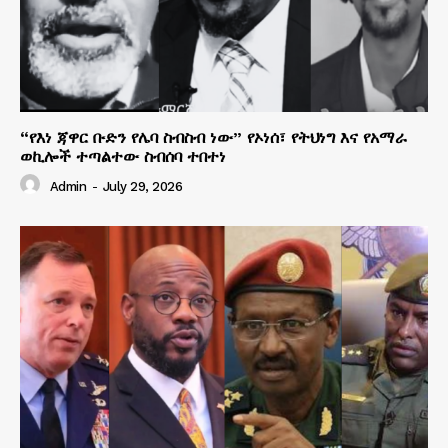
“የእነ ጃዋር ቡድን የሌባ ስብስብ ነው” የኦነሰ፣ የትህነግ እና የአማራ
ወኪሎች ተጣልተው ስብሰባ ተበተነ
Admin
-
July 29, 2026