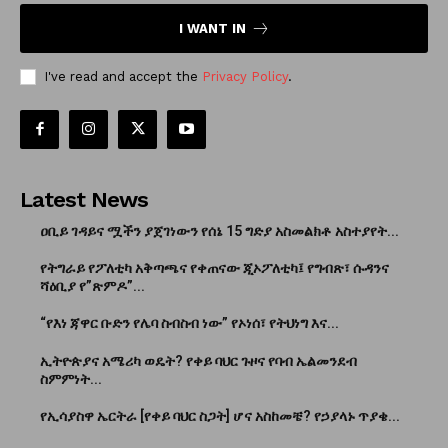
I WANT IN
I've read and accept the
Privacy Policy
.
Latest News
ዐቢይ ገዳይና ሟችን ያጀገነውን የሰኔ 15 ግድያ አስመልክቶ አስተያየት...
የትግራይ የፖለቲካ አቅጣጫና የቀጠናው ጂኦፖለቲካ፤ የግብጽ፣ ሱዳንና
ሻዕቢያ የ”ጽምዶ”...
“የእነ ጃዋር ቡድን የሌባ ስብስብ ነው” የኦነሰ፣ የትህነግ እና...
ኢትዮጵያና አሜሪካ ወዴት? የቀይ ባህር ጉዞና የባብ ኤልመንደብ
ስምምነት...
የኢሳያስዋ ኤርትራ [የቀይ ባህር ስጋት] ሆና አስከመቼ? የኃያላኑ ጥያቄ...