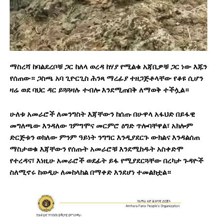
ማስረሻ ከባልደረቦቹ ጋር ከለላ
ወረዳ
ከሃያ
የሚልቁ
አጃቢዎቹ
ጋር
ነው
እጁን
የሰጠው።
ጋስጫ
አባ
ጊዮርጊስ
ሕንጻ
ማረፊያ
ተዘጋጅቶላቸው
የቆዩ
ሲሆን
ዛሬ
ወደ
ባህር
ዳር
ይጓጓዛሉ
ተብሎ
እንደሚጠበቅ
ለማወቅ
ተችሏል።
ሁለቱ አመራሮች ለመንግስት እጃቸውን ከሰጡ በሁዋላ አፋህድ
በይፋዊ
መግለጫው እንዳለው ገምግሞና መርምሮ ዕግድ ጥሎባቸዋል፣ አክሎም
ድርጅቱን ወክለው ምንም ዓይነት ንግግር እንዲያደርጉ ውክልና እንዳልሰጠ
ማስታወቁ እጃቸውን የሰጡት አመራሮቹ እንደሚከዱት አስቀድሞ
የተረዳና፣ እነዚሁ አመራሮች ወደፊት ይፋ የሚያደርጓቸው በረካታ ጉዳዮች
ስለሚኖሩ ከወዲሁ ለመከላከል በማቀድ እንደሆነ ተመልክቷል።