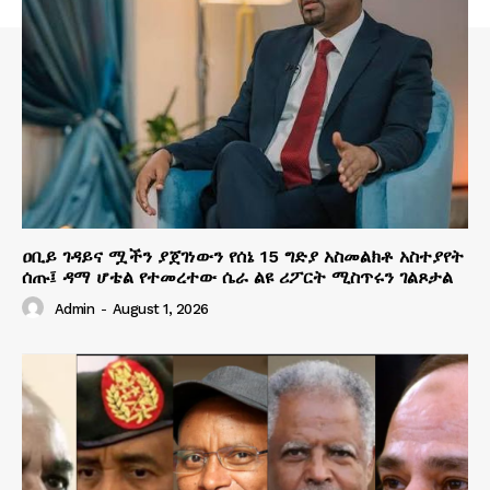
ዐቢይ ገዳይና ሟችን ያጀገነውን የሰኔ 15 ግድያ አስመልክቶ አስተያየት
ሰጡ፤ ዳማ ሆቴል የተመረተው ሴራ ልዩ ሪፖርት ሚስጥሩን ገልጾታል
Admin
-
August 1, 2026