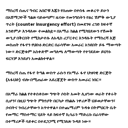
ማስረሻ
ሰጤና
ግብር
አበሮቹ
እጁን
የሰጠው
በተስፋ
መቆረጥ
ይሁን
በአሸማጋዮች
ግልጽ
ባይወጣም፣
ዜናው
የመንግስትን
የፀረ
ሽምቅ
ውጊያ
ጥረት
(counter insurgency effort)
በመደገፍ
ረገድ
ከፍተኛ
አንድምታ
እንዳለው
ተመልክቷ።
በአማራ
ክልል
የሚካሄደውን
የሽመቅ
ውጊያ
በቅርበት
የሚከታተሉ
ለአዲስ
ሪፓርተር
እንዳሉት
የማስረሻ
እጅ
መስጠት
የፋኖን
የህቡዕ
ድርድር
በራሳቸው
አመራር
አንደበት
ይፋ
ማውጣት
ነው። ድርጅቱም አስቀድሞ መግለጫ ለማውጣት የተገደደው ይህንኑ
ፍርሃቻ እንደሆነ አመልክተዋል።
ማስረሻ
ሰጤ
የፋኖ
ትግል
ውስጥ
ራሱን
የአማራ
ፋኖ
ህዝባዊ
ድርጅት
(
አፋህድ
)
ብሎ
በሚጠራው
አደረጃጀት
ውስጥ
አመራር
ነበር።
በአማራ
ክልል
የተቀሰቀሰው
ግጭት
ሶስት
አመት
ሊሆነው
ወራት
የቀሩት
ሲሆን፣
በዚህ
ግጭት
ምክንያት
በርካታ
የክልሉ
ነዋሪዎች
ህይወታቸውን፣
ኃብትና
ንብረታቸውን
አጥተዋል።
በተጨማሪም
ጉዳቱ
በትምህርት
ቤት
የመማር
ማስተማር
ሂደት
ላይ
ከፍተኛ
ኪሳራን
ማድረሱ
በራሳቸው
በተማሪዎች ሳይቀር በተደጋጋሚ የሚገለጽ ጉዳይ ነው።