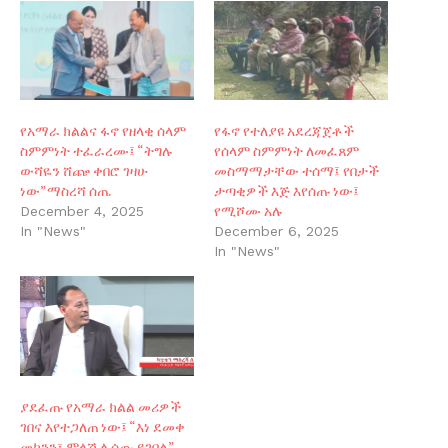
የአማራ ክልልና ፋኖ የዘላቂ ሰላም
የፋኖ የተለያዩ አደረጃጀቶች
ስምምነት ተፈራረሙ፤ “ትግሉ
የሰላም ስምምነት ለመፈጸም
ውሻዬን ሸጬ ቀበሮ ገዛሁ
መስማማታቸው ተሰማ፤ የበታች
ነው”ማስረሻ ሰጤ
ታጣቂዎች እጅ እየሰጡ ነው፤
የሚሾሙ አሉ
December 4, 2025
In "News"
December 6, 2025
In "News"
ያደፈጡ የአማራ ክልል መሪዎች
ገበና እየተጋለጠ ነው፤ “እነ ደመቀ
መኮንን፣ ምላሽ ሊሰጡ ይገባል”