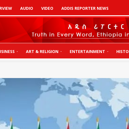
RVIEW
AUDIO
VIDEO
ADDIS REPORTER NEWS
USINESS
ART & RELIGION
ENTERTAINMENT
HISTO