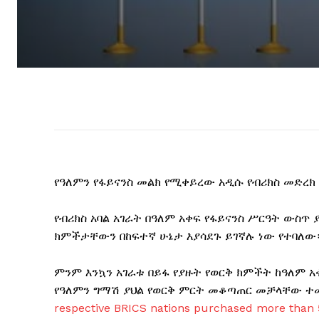
የዓለምን የፋይናንስ መልክ የሚቀይረው አዲሱ የብሪክስ መድረክ
የብሪክስ አባል አገራት በዓለም አቀፍ የፋይናንስ ሥርዓት ውስጥ
ክምችታቸውን በከፍተኛ ሁኔታ እያሳደጉ ይገኛሉ ነው የተባለው
ምንም እንኳን አገራቱ በይፋ የያዙት የወርቅ ክምችት ከዓለም አ
የዓለምን ግማሽ ያህል የወርቅ ምርት መቆጣጠር መቻላቸው ተ
respective BRICS nations purchased more than 50