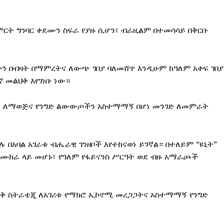
ምርት ግንባር ቀደሙን ስፍራ የያዙ ሲሆን፣ ብራዚልም በተመሳሳይ በቅርቡ
ን በብዛት በማምረትና ለውጭ ገበያ ባለመሸጥ እንዲሁም ከዓለም አቀፍ ገበያ
 መልህቅ እየገነቡ ነው።
ትን ለማወጅና የንግድ ልውውጦችን አስተማማኝ በሆነ መንገድ ለመምራት
 በአባል አገራቱ ብሔራዊ ገንዘቦች እየተከናወነ ይገኛል። በተለይም “ዩኒት”
በሙከራ ላይ መሆኑ፣ የዓለም የፋይናንስ ሥርዓት ወደ ብዙ አማራጮች
ወርቅ ስትራቴጂ ለአገሪቱ የማክሮ ኢኮኖሚ መረጋጋትና አስተማማኝ የንግድ