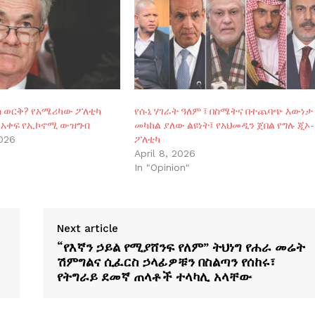
ስ ወርቅ? የአሜሪካው ፖለቲካ
የሱኒ ሃገራት ዓለም ፤ በስሜትና በተጨባጭ እውነታ
 አቀፍ የኢኮኖሚ ውዝግብ
መካከል ያለው ልዩነት፤ የአህመዲን ጀበል የግሉ ጂኦ-
ፖለቲካ
2026
April 8, 2026
In "Opinion"
Next article
“የእኛን ኃይል የሚያሸንፍ የለም” ትህነግ የሐራ መሬት
ሽምግልና ሲፈርስ ኃላፊዎቹን በስልጣን የሰከሩ፣
የትግራይ ደመኛ ጠላቶች ተላካሊ አላቸው