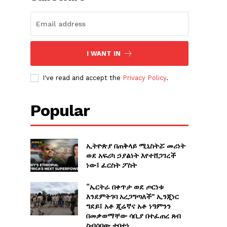
I WANT IN
I've read and accept the
Privacy Policy
.
Popular
ኢትዮጵያ በጠቅላይ ሚኒስትሯ መሪነት
ወደ አፍሪካ ኃያልነት እየተሸጋገረች
ነው፤ ፈርስት ፖስት
“ኤርትራ በቀጥታ ወደ ጦርነቱ
እንደምትገባ አረጋግጣለች” ኢንጂነር
ግደይ፤ አቶ ጂሬኛና አቶ ነዓምንን
በመቃወማቸው ሳቢያ በተፈጠረ ጸብ
ስብሰባው ተበተነ