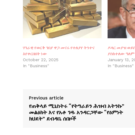
ሃገራዊ የወርቅ ገበያ ዋጋ መናሩ የተለያየ ትንተና
ዶላር መያዝ ወይ
እየቀርበበት ነው
ያስከተለው ዓለም
October 22, 2025
January 13, 
In "Business"
In "Business"
Previous article
የጠቅላይ ሚኒስትሩ “የትግራይን ሕዝብ አትንኩ”
መልዕክት እና የአቶ ገዱ አንዳርጋቸው “የዕምነት
ክህደት” ደብዳቤ ሰበዞች