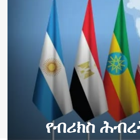
የብሪክስ ሕብረ