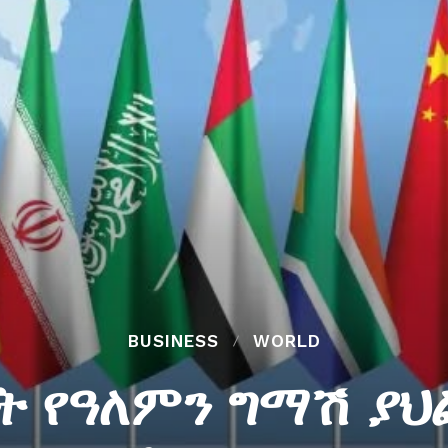
BUSINESS
WORLD
ት የዓለምን ግማሽ ያህ