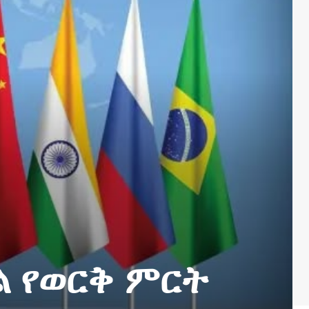
ል የወርቅ ምርት