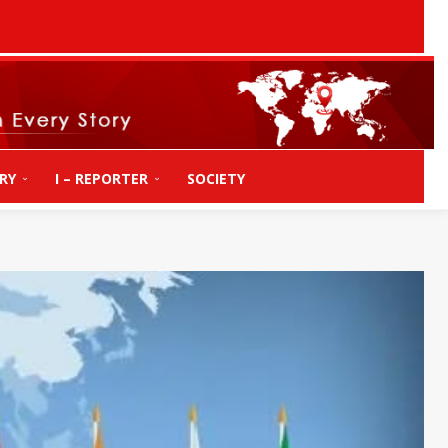
RY
I – REPORTER
SOCIETY