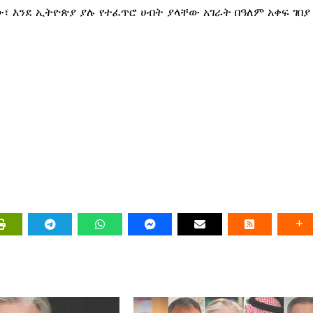
፣ እንደ ኢትዮጵያ ያሉ የተፈጥሮ ሀብት ያላቸው አገራት በዓለም አቀፍ ገበያ