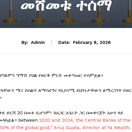
መሸመቱ ተሰማ
By:
Admin
Date:
February 8, 2026
 የዓለምን ግማሽ ያህል የወርቅ ምርት መቆጣጠር ተሰምቷል።
 ያላቸውን ሚና ይበልጥ ለማሳደግና የኢኮኖሚ ደህንነታቸውን ለማረጋገጥ የወር
።
ቀፉ ድርሻ 20 በመቶ ቢሆንም፣ ከአጋር አገራት ጋር በመቀናጀት አሁን ላይ
መላክቷል። between
2020 and 2024, the Central Banks of the
% of the global gold,” Anuj Gupta, director at Ya Wealth,