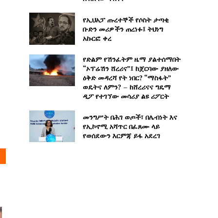
የኢህአፓ ጡረተኞች የሶስት ታጣቂ
ቡድን መሪዎችን ጠረነፉ፤ ትህነግ
አኩርፎ ቀረ
የድልም የሽንፈትም ዜማ ያልተሰማበት
“ኦፕሬሽን ሸረሪና”፤ ከጀርባው ያዘለው
ዕቅድ መዳረሻ የት ነበር? “ማስፋት”
ወዴትና ለምን? – ከሸረሪናና ግዴማ
ዲፖ የተገኘው መሳሪያ ልዩ ሪፖርት
መንግሥት በሕገ ወጦች፣ በሌብነት እና
የኢኮኖሚ አሻጥር በፈጸሙ ላይ
የወሰደውን እርምጃ ይፋ አደረገ