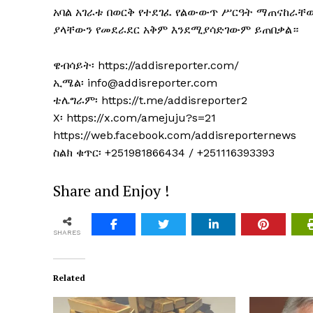
አባል አገራቱ በወርቅ የተደገፈ የልውውጥ ሥርዓት ማጠናከራቸው
ያላቸውን የመደራደር አቅም እንደሚያሳድገውም ይጠበቃል።
ዌብሳይት፡ https://addisreporter.com/
ኢሜል፡ info@addisreporter.com
ቴሌግራም፡ https://t.me/addisreporter2
X፡ https://x.com/amejuju?s=21
https://web.facebook.com/addisreporternews
ስልክ ቁጥር፡ +251981866434 / +251116393393
Share and Enjoy !
SHARES
Related