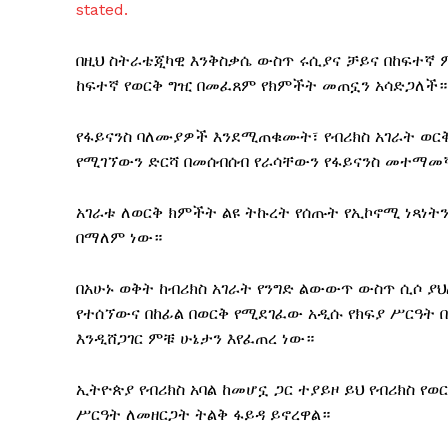
stated.
በዚህ ስትራቴጂካዊ እንቅስቃሴ ውስጥ ሩሲያና ቻይና በከፍተኛ 
ከፍተኛ የወርቅ ግዢ በመፈጸም የክምችት መጠኗን አሳድጋለች።
የፋይናንስ ባለሙያዎች እንደሚጠቁሙት፣ የብሪክስ አገራት ወርቅ
የሚገኘውን ድርሻ በመሰብሰብ የራሳቸውን የፋይናንስ መተማመኛ
አገራቱ ለወርቅ ክምችት ልዩ ትኩረት የሰጡት የኢኮኖሚ ነጻነ
በማለም ነው።
በአሁኑ ወቅት ከብሪክስ አገራት የንግድ ልውውጥ ውስጥ ሲሶ ያህሉ
የተሰኘውና በከፊል በወርቅ የሚደገፈው አዲሱ የክፍያ ሥርዓት 
እንዲሸጋገር ምቹ ሁኔታን እየፈጠረ ነው።
ኢትዮጵያ የብሪክስ አባል ከመሆኗ ጋር ተያይዞ ይህ የብሪክስ የ
ሥርዓት ለመዘርጋት ትልቅ ፋይዳ ይኖረዋል።