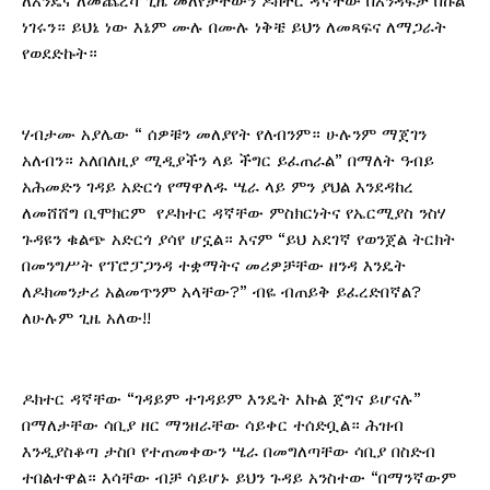
ለአንዴና ለመጨረሻ ጊዜ መለየታቸውን ዶክተር ዳኛቸው በአንዳፍታ በኩል
ነገሩን። ይህኔ ነው እኔም ሙሉ በሙሉ ነቅቼ ይህን ለመጻፍና ለማጋራት
የወደድኩት።
ሃብታሙ አያሌው “ ሰዎቹን መለያየት የለብንም። ሁሉንም ማጀገን
አለብን። አለበለዚያ ሚዲያችን ላይ ችግር ይፈጠራል” በማለት ዓብይ
አሕመድን ገዳይ አድርጎ የማዋለዱ ሤራ ላይ ምን ያህል እንደዳከረ
ለመሸሸግ ቢሞክርም የዶክተር ዳኛቸው ምስክርነትና የኤርሚያስ ንስሃ
ጉዳዩን ቁልጭ አድርጎ ያሳየ ሆኗል። እናም “ይህ አደገኛ የወንጀል ትርክት
በመንግሥት የፕሮፓጋንዳ ተቋማትና መሪዎቻቸው ዘንዳ እንዴት
ለዶክመንታሪ አልመጥንም አላቸው?” ብዬ ብጠይቅ ይፈረድበኛል?
ለሁሉም ጊዜ አለው!!
ዶክተር ዳኛቸው “ገዳይም ተገዳይም እንዴት እኩል ጀግና ይሆናሉ”
በማለታቸው ሳቢያ ዘር ማንዘራቸው ሳይቀር ተሰድቧል። ሕዝብ
እንዲያስቆጣ ታስቦ የተጠመቀውን ሤራ በመግለጣቸው ሳቢያ በስድብ
ተበልተዋል። እሳቸው ብቻ ሳይሆኑ ይህን ጉዳይ አንስተው “በማንኛውም