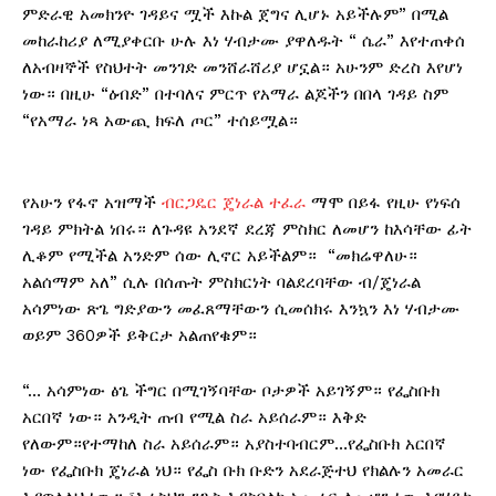
ምድራዊ አመክንዮ ገዳይና ሟች እኩል ጀግና ሊሆኑ አይችሉም” በሚል
መከራከሪያ ለሚያቀርቡ ሁሉ እነ ሃብታሙ ያዋለዱት “ ሴራ” እየተጠቀሰ
ለአብዛኞች የስህተት መንገድ መንሸራሸሪያ ሆኗል። አሁንም ድረስ እየሆነ
ነው። በዚሁ “ዕብድ” በተባለና ምርጥ የአማራ ልጆችን በበላ ገዳይ ስም
“የአማራ ነጻ አውጪ ክፍለ ጦር” ተሰይሟል።
የአሁን የፋኖ አዝማች
ብርጋዴር ጄነራል ተፈራ
ማሞ በይፋ የዚሁ የነፍሰ
ገዳይ ምክትል ነበሩ። ለጉዳዩ አንደኛ ደረጃ ምስክር ለመሆን ከእሳቸው ፊት
ሊቆም የሚችል አንድም ሰው ሊኖር አይችልም። “መክሬዋለሁ።
አልሰማም አለ” ሲሉ በሰጡት ምስክርነት ባልደረባቸው ብ/ጄነራል
አሳምነው ጽጌ ግድያውን መፈጸማቸውን ሲመሰክሩ እንኳን እነ ሃብታሙ
ወይም 360ዎች ይቅርታ አልጠየቁም።
“… አሳምነው ፅጌ ችግር በሚገኝባቸው ቦታዎች አይገኝም። የፌስቡክ
አርበኛ ነው። አንዲት ጠብ የሚል ስራ አይሰራም። እቅድ
የለውም።የተማከለ ስራ አይሰራም። አያስተባብርም…የፌስቡክ አርበኛ
ነው የፌስቡክ ጄነራል ነህ። የፌስ ቡክ ቡድን አደራጅተህ የክልሉን አመራር