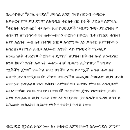
በኢትዮጵያ “እገሌ ተገደለ” ይባላል እንጂ ገዳዩ በደንብ ተጣርቶ
አይቀርብም፡፡ ይህ ደግሞ ለአዳዲስ ትርክት በር ከፋች ሆኗል። ለምሳሌ
“ትርክት እንፍጠር” ተባለው ኢትዮ360ዎች ዓብይን ገዳይ ያደረጉበትና
ሕዝብን ለማነሳሳት የተጠቀሙበትን ትርክት በፍርድ ቤት በግልጽ ሕዝብ
እያየ እልባት መስጠት በተገባ ነበር። አሳምነው እነ ዶክተር አምባቸውን
አስረሸነ። በሤራ አብይ አህመድ አንገት ላይ የገዳይነት ሜዳሊያ
እንዲጠልቅ ተደረገ። ትርክቱ ተደጋግሞ ለህዝብ በቅብብሎሽ እንዲነገር
ሆነ። ከዛም ሃሰት እውነት መሆኑ ብቻ ሳይሆን ኢትዮጵያ “ ገዳይና
ሟቾችን ጀግና” የመትል አገር ሆነች። ለገዳይና ሟች እኩል ሐውልት
አቁማ ታሪክ የሚጻፍባት ምድር ተደረገች። መጪው ትውልድ ይህን ታሪክ
እየተጋተ ይኖራል። የእነ ዶክተር አምባቸው፣ አዘዝና ምግባሩ እንዲሁም
አብረዋቸው የነበሩ ጥብቃ ቤተሰቦች ገዳያቸው ጀግና የሆነበትን ታሪክ
እያዩ ይኖራሉ። ይህን ፍርድ ነው እነ ሃብታሙ ያዋለዱት። ጉዳዩ ለዓብይ
አሕመድ መከራከር ሳይሆን የሃቅና የፍትህ ጉዳይ ነው።
ብርጋዴር ጄነራል አሳምነው እነ ዶክተር አምባቸውን ስለመግደሉ ምንም