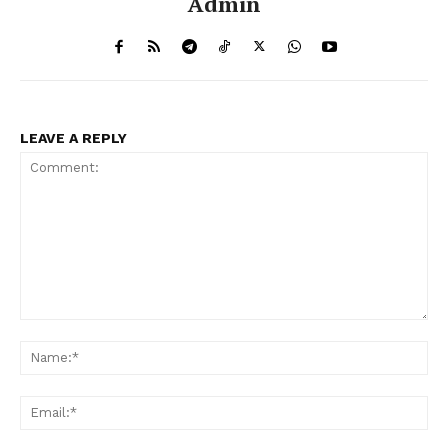
Admin
LEAVE A REPLY
Comment:
Na
Ema