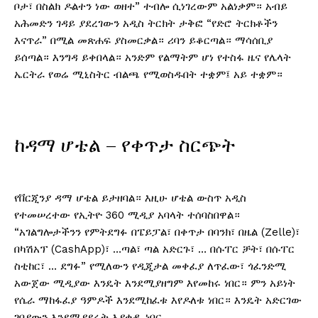
ቦታ፣ በስልክ ዶልተን ነው ወዘተ” ተብሎ ሲነገረውም አልነቃም። አብይ
አሕመድን ገዳይ ያደረገውን አዲስ ትርክት ታቅፎ “የድሮ ትርክቶችን
እናጥራ” በሚል መጽሐፍ ያስመርቃል። ሪባን ይቆርጣል። ማሳሰቢያ
ይሰጣል። እንግዳ ይቀበላል። አንድም የልማትም ሆነ የተስፋ ዜና የሌላት
ኤርትራ የወሬ ሚኒስትር ብልጫ የሚወስዱበት ተቋም፤ አይ ተቋም።
ከዳማ ሆቴል – የቀጥታ ስርጭት
የቨርጂንያ ዳማ ሆቴል ይታዘባል። እዚሁ ሆቴል ውስጥ አዲስ
የተመሠረተው የኢትዮ 360 ሚዲያ አባላት ተሰባስበዋል።
“አገልግሎታችንን የምትደግፉ በፔይፓል፣ በቀጥታ በባንክ፣ በዜል (Zelle)፣
በካሽአፕ (CashApp)፣ …ጣል፣ ጣል አድርጉ፣ … በሱፐር ቻት፣ በሱፐር
ስቲከር፣ … ደግፉ” የሚለውን የዲጂታል መቀፈያ ለጥፈው፣ ጎፈንድሚ
አውጀው ሚዲያው እንዴት እንደሚያዘግም እየመከሩ ነበር። ምን አይነት
የሴራ ማከፋፈያ ዓምዶች እንደሚከፈቱ እየዶለቱ ነበር። እንዴት አድርገው
ገባያውን እንደሚያደሩት እያቀዱ ነበር ….