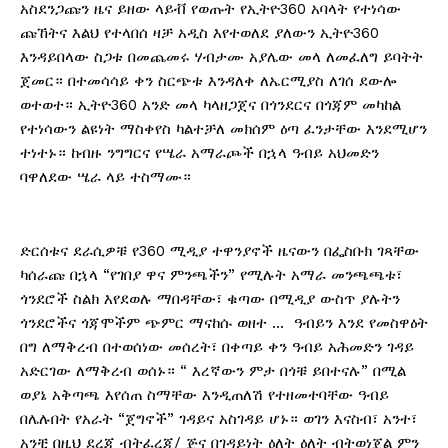
አስደንጋጩን ዜና ይዘው ላይቭ የወጡት የኢትዮ360 አባላት የተነሳው
ጩኸትና እልህ የተላበሰ ዛቻ አዲስ እየተወለደ ያለውን ኢትዮ360
እንዳይበላው ስጋቱ በመጨመሩ ሃብታሙ አያሌው መላ ለመፈለግ ይባትት
ጀመር። በተመሳሳይ ቀን ስርጭቱ እንዳለቀ ለኤርሚያስ ለገሰ ደውሎ
ወተወተ። ኢትዮ360 አንድ መላ ካላዘጋጀና በጎንደርና በጎጃም መካከል
የተነሳውን ልዩነት ማስቀየስ ካልተቻለ መክሰም ዕጣ ፈንታቸው እንደሚሆን
ተነተኑ። ከብዙ ንግግርና የሤራ አማራጮች በኋላ ዓብይ አህመድን
ባዋለደው ሤራ ላይ ተስማሙ።
ድርሰቱና ደራሲዎቹ የ360 ሚዲያ ተዋንያኖች ዜናውን በፌስቡክ ገጻቸው
ካሰራጩ በኋላ “የገበያ ዋና ምንጫችን” የሚሉት አማራ መንጫጫቱ፣
ጎንደሮች ስልክ እየደወሉ ማበዳቸው፣ ቁጣው በሚዲያ ውስጥ ያሉትን
ጎንደሮችና ጎጃሞችም ጭምር ማናከሱ ወዘተ … ዓብይን እንደ የመስዋዕት
በግ ለማቅረብ በተወሰነው መሰረት፣ በቀጣይ ቀን ዓብይ አሕመድን ገዳይ
አድርገው ለማቅረብ ወሰኑ። “ እረኛውን ምታ በጎቹ ይበተናሉ” በሚል
ወያኔ አቅጣጫ እየሰጠ ስማቸው እንዲጠለሽ የተዘመተባቸው ዓብይ
በሌሉበት የአራት “ጀግኖች” ገዳይና አስገዳይ ሆኑ። ወገን እናስብ፣ አንተ፣
አንቺ በዚህ ደረጃ ብትፈረጂ/ ጅና በገዳይነት ዕለት ዕለት ብትወነጀል ምን