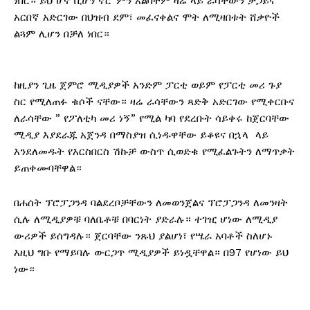
ነበር። ይህ ሆኖ ቢሆን ኖሮ ምን አልባትም ዛሬ ላይ ራሳቸውን ታጋይና
አርበኛ አድርገው በህዝብ ደም፣ መፈናቀልና ሞት ለሚዛበቱት ሸቃዮች
ልጓም ሊሆን በቻለ ነበር።
ከዚያን ጊዜ ጀምሮ ሚዲያዎች አንድም ፓርቲ ወይም የፓርቲ መሪ ጉያ
ስር የሚለጠፉ ቁሶች ናቸው። ዛሬ ራሳቸውን ጻድቅ አድርገው የሚቀርቡና
ለራሳቸው ” የፖለቲካ መሪ ነኝ” የሚል ካባ የደረቡት ሳይቀሩ ከጀርባቸው
ሚዲያ እያደራጁ አጀንዳ በማስያዝ ሲነዱዋቸው ይቆዩና በኋላ ላይ
እንደለመዱት የእርስበርስ ሽኩቻ ውስጥ ሲወድቁ የሚፈልጉትን ለማጥቃት
ይጠቀሙባቸዋል።
በሐሰት ፕሮፓጋንዳ ባልደረቦቻቸውን ለመወንጀልና ፕሮፓጋንዳ ለመንዛት
ሲሉ ለሚዲያዎቹ ባለቤቶቹ በባርነት ያድራሉ። ተገዢ ሆነው ለሚዲያ
ውሪዎች ይሰግዳሉ። ጀርባቸው ንጹህ ያልሆነ፣ የሤራ አባቶች ስለሆኑ
እዚህ ግቡ የማይባሉ ውርጋጥ ሚዲያዎች ይነዷቸዋል። በ97 የሆነው ይህ
ነው።