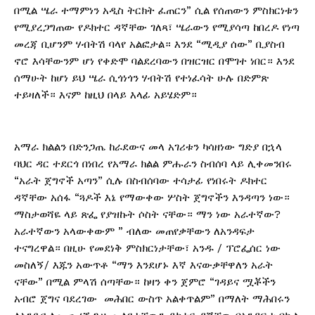
በሚል ሤራ ተማምነን አዲስ ትርክት ፈጠርን” ሲል የሰጠውን ምስክርነቱን
የሚያረጋግጠው የዶክተር ዳኛቸው ገለጻ፣ ሤራውን የሚያሳጣ ከበረዶ የነጣ
መረጃ ቢሆንም ሃብትሽ ባላየ አልፎታል። እንደ “ሚዲያ ሰው” ቢያስብ
ኖሮ እሳቸውንም ሆነ የቀድሞ ባልደረባውን በዝርዝር በሞገተ ነበር። እንደ
ሰማሁት ከሆነ ይህ ሤራ ሲጎነጎን ሃብትሽ የተነፈሳት ሁሉ በድምጽ
ተይዛለች። እናም ከዚህ በላይ እላፊ አይሄድም።
አማራ ክልልን በድንጋጤ ከራደውና መላ አገሪቱን ካሳዘነው ግድያ በኋላ
ባህር ዳር ተደርጎ በነበረ የአማራ ክልል ምሑራን ስብሰባ ላይ ሊቀመንበሩ
“አራት ጀግኖች አጣን” ሲሉ በስብሰባው ተሳታፊ የነበሩት ዶክተር
ዳኛቸው አሰፋ “ጓዶች እኔ የማውቀው ሦስት ጀግኖችን እንዳጣን ነው።
ማስታወሻዬ ላይ ጽፌ የያዝኩት ሶስት ናቸው። ማን ነው አራተኛው?
አራተኛውን አላውቀውም ” ብለው መጠየቃቸውን ለአንዳፍታ
ተናግረዋል። በዚሁ የመደነቅ ምስክርነታቸው፣ አንዱ / ፕሮፌሰር ነው
መስለኝ/ እጁን አውጥቶ “ማን እንደሆኑ እኛ እናውቃቸዋለን አራት
ናቸው” በሚል ምላሽ ሰጣቸው። ከዛን ቀን ጀምሮ “ገዳይና ሟቾችን
አብሮ ጀግና ባደረገው መሕበር ውስጥ አልቀጥልም” በማለት ማሕበሩን