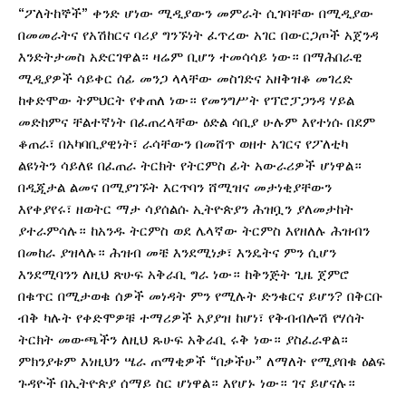
“ፖለትከኞች” ቀንድ ሆነው ሚዲያውን መምራት ሲገባቸው በሚዲያው
በመመራትና የአሽከርና ባሪያ ግንኙነት ፈጥረው አገር በውርጋጦች አጀንዳ
እንድትታመስ አድርገዋል። ዛሬም ቢሆን ተመሳሳይ ነው። በማሕበራዊ
ሚዲያዎች ሳይቀር ሰፊ መንጋ ላላቸው መስገድና አዘቅዝቆ መገረድ
ከቀድሞው ትምህርት የቀጠለ ነው። የመንግሥት የፕሮፓጋንዳ ሃይል
መድከምና ቸልተኛነት በፈጠረላቸው ዕድል ሳቢያ ሁሉም እየተነሱ በደም
ቆጠራ፣ በአካባቢያዊነት፣ ራሳቸውን በመሸጥ ወዘተ አገርና የፖለቲካ
ልዩነትን ሳይለዩ በፈጠራ ትርክት የትርምስ ፊት አውራሪዎች ሆነዋል።
በዲጂታል ልመና በሚያገኙት እርጥባን ሸሚዝና መታነቂያቸውን
እየቀያየሩ፣ ዘወትር ማታ ሳያሰልሱ ኢትዮጵያን ሕዝቧን ያለመታከት
ያተራምሳሉ። ከአንዱ ትርምስ ወደ ሌላኛው ትርምስ እየዘለሉ ሕዝብን
በመከራ ያዝላሉ። ሕዝብ መቼ እንደሚነቃ፣ እንዴትና ምን ሲሆን
እንደሚባንን ለዚህ ጽሁፍ አቅራቢ ግራ ነው። ከቅንጅት ጊዜ ጀምሮ
በቁጥር በሚታወቁ ሰዎች መነዳት ምን የሚሉት ድንቁርና ይሆን? በቅርቡ
ብቅ ካሉት የቀድሞዎቹ ተማሪዎች አያያዝ ከሆነ፣ የቅብብሎሽ የሃሰት
ትርክት መውጫችን ለዚህ ጹሁፍ አቅራቢ ሩቅ ነው። ያስፈራዋል።
ምክንያቱም እነዚህን ሤራ ጠማቂዎች “በቃችሁ” ለማለት የሚያበቁ ዕልፍ
ጉዳዮች በኢትዮጵያ ሰማይ ስር ሆነዋል። እየሆኑ ነው። ገና ይሆናሉ።