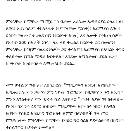
ምናላቸው ስማቸው ማናጄር ፣ ሃብታሙ አያሌው ኤዲቶሪያል ኃላፊ፣ ልዩ
ጸጋዬ፣ ኢየሩሳሌም ተክለጻዲቅ (የምናላቸው ሚስት)፣ ኤርሚያስ ለገሠ፣
ርዕዮት ዓለሙና ተወልደ በየነ (የርዕዮት አካሏ) እና ሌሎች የቴክኒክ ሰዎች
የኢትዮ 360 ስኳዶች ነበሩ። ዛሬ ላይ ተወልደ ከርዕዮት ጋር በመሆን፣
ምናላቸው ከጎጃም ባለፈረንካዎች ጋር ተሳስሞ፣ ኤርሚያስ በአካሄድ ችግር
ተለይተው የየግል ሚዲያ ከፍተዋል። እንደው ለማስታወስ ያህል ነው።
ስንት ቦታ እንደተበለቱ ለማመላከት ያህል…
ዳማ ሆቴል ምግብ ታዞ እስኪደርስ “ሚዲያውን እንዴት እናስኪደው?
ኤዲቶሪያሉ ምን ይሁን? ምን ዓይነት ፕሮግራም ይዘጋጅ? ምኑን እንያዝ፣
ምኑን እንልቀቅ? ምን ዓይነት ሴራ እናዋቅር ” ወዘተ እያሉ ገና ከተቋቋመ
የአንድ ሳምንት ዕድሜ ለነበረው ሚዲያቸው እየመከሩ ነበር። ከአዲስ
አበባው የስኳር አክሲዮን ፕሮጀክት ጀምሮ ባለሃብቶች ጥላ ሥር
የማይጠፋው ምናላቸው ስማቸው ከባህር ዳር ስልክ ይደወልለትና በድንገት
ተስፈንጥሮ ከሆቴሉ ይወጣል።