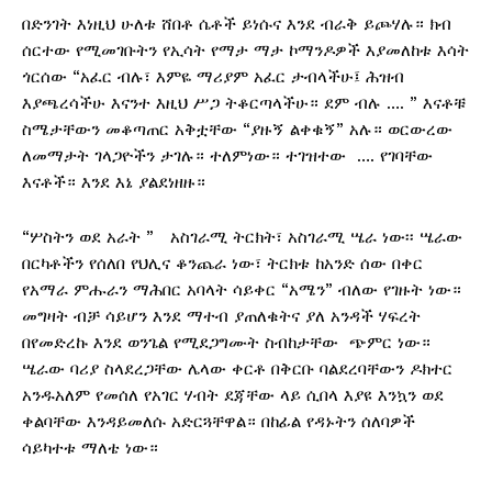
በድንገት እነዚህ ሁለቱ ሸበቶ ሴቶች ይነሱና እንደ ብራቅ ይጮሃሉ። ክብ
ሰርተው የሚመገቡትን የኢሳት የማታ ማታ ኮማንዶዎች እያመለከቱ እሳት
ጎርሰው “አፈር ብሉ፣ እምዬ ማሪያም አፈር ታብላችሁ፤ ሕዝብ
እያጫረሳችሁ እናንተ እዚህ ሥጋ ትቆርጣላችሁ። ደም ብሉ …. ” እናቶቹ
ስሜታቸውን መቆጣጠር አቅቷቸው “ያዙኝ ልቀቁኝ” አሉ። ወርውረው
ለመማታት ገላጋዮችን ታገሉ። ተለምነው። ተገዝተው …. የገባቸው
እናቶች። እንደ እኔ ያልደነዘዙ።
“ሦስትን ወደ አራት ” አስገራሚ ትርክት፣ አስገራሚ ሤራ ነው፡፡ ሤራው
በርካቶችን የሰለበ የህሊና ቆንጨራ ነው፣ ትርክቱ ከአንድ ሰው በቀር
የአማራ ምሑራን ማሕበር አባላት ሳይቀር “አሜን” ብለው የገዙት ነው።
መግዛት ብቻ ሳይሆን እንደ ማተብ ያጠለቁትና ያለ አንዳች ሃፍረት
በየመድረኩ እንደ ወንጌል የሚደጋግሙት ስብከታቸው ጭምር ነው።
ሤራው ባሪያ ስላደረጋቸው ሌላው ቀርቶ በቅርቡ ባልደረባቸውን ዶክተር
አንዱአለም የመሰለ የአገር ሃብት ደጃቸው ላይ ሲበላ እያዩ እንኳን ወደ
ቀልባቸው እንዳይመለሱ አድርጓቸዋል። በከፊል የዳኑትን ሰለባዎች
ሳይካተቱ ማለቴ ነው።