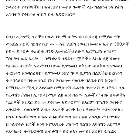
ኃላፊነቱ የተሰጣችሁ በእነዚህና በመሰል ጉዳዮች ላይ ግልጽነትንና የሕግ
አግባብን የተከተለ ብይን ይፋ አድርጉልን።
በዚህ አጋጣሚ ሰዎችን በሌሉበት ማንሳትና በዚህ ደረጃ በማያውቁት
ወንጀል ፈርጆ ከርስና ኪስ መሙላት እጅግ ነውር በመሆኑ ኢትዮ 360ዎች
በይፋ ይቅርታ ትጠይቁ ዘንድ እመክራችኋለሁ። ኤርሚያስ ለገሰም
“ሶስትን ወደ አራት ” በማድረግ ገዳይንና ሟቾችን እኩል ያጀገነውን
የፈጠራ ትርክት አድምተህ በይፋ ደጋግመህ ይቅርታ ጠይቅ። ደጋግመህ
ትርክቱን እንዳሰረጽክ፣ ደጋግመህ ንስሃ ግባ። ቢያንስ በልጆችህ በረከትን
ትቀበላለህ። በተመሳሳይ የእነ ሃብታሙ ባለቤት ባለቤትሽን አርቂ።
በማህበራዊ ሚዲያ እየለመነ በሚሰጥሽ ፈራንካ ታውረሽ ያ በችግር ጊዜ
የረዳሽን ሕዝብ አታስቀይሚ። ልክ እንደዛሬው ሌሎችም ብዙ ሸፍጦችና
ሤራዎች እያደር ይፋ መሆናቸው አይቀርም። በእርም በሚገኝ ሃብትና
አትደነቂ። ባለቤትሽ ለብዙ እናቶች ጠንቅ ከሆነ ዓመታት ተቆጥረዋል።
በግፋ ባሎቻቸውን ባጡና አባቶቻቸውን በተነጠቁ እንዲሁም በሞቱና
በተፈናቀሉ ዜጎች እንባ እየንጸባረቀ ያለውን ባልሽን እባክሽን አርሚ።
የእሳክሁኑ ተባባሪነትሽ ይብቃሽ። ይህ ለእነ መሳይ፣ ደረጀ፣ ፋሲልና