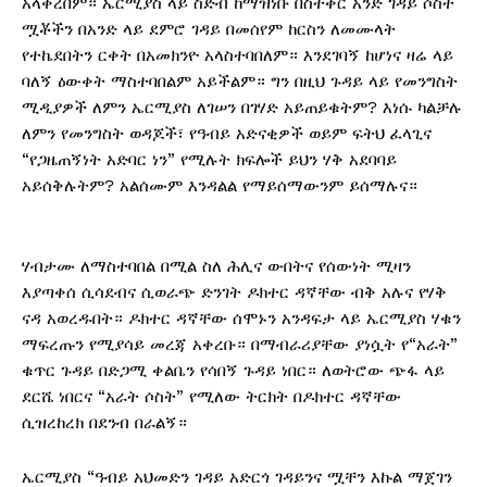
አላቀረበም። ኤርሚያስ ላይ ስድብ ከማዝነቡ በስተቀር አንድ ገዳይ ሶስት
ሟቾችን በአንድ ላይ ደምሮ ገዳይ በመሰየም ከርስን ለመሙላት
የተኬደበትን ርቀት በአመክንዮ አላስተባበለም። እንደገባኝ ከሆነና ዛሬ ላይ
ባለኝ ዕውቀት ማስተባበልም አይችልም። ግን በዚህ ጉዳይ ላይ የመንግስት
ሚዲያዎች ለምን ኤርሚያስ ለገሠን በገሃድ አይጠይቁትም? እነሱ ካልቻሉ
ለምን የመንግስት ወዳጆች፣ የዓብይ አድናቂዎች ወይም ፍትህ ፈላጊና
“የጋዜጠኝነት አድባር ነን” የሚሉት ክፍሎች ይህን ሃቅ አደባባይ
አይሰቅሉትም? አልሰሙም እንዳልል የማይሰማውንም ይሰማሉና።
ሃብታሙ ለማስተባበል በሚል ስለ ሕሊና ውበትና የሰውነት ሚዛን
እያጣቀሰ ሲሳደብና ሲወራጭ ድንገት ዶክተር ዳኛቸው ብቅ አሉና የሃቅ
ናዳ አወረዱበት። ዶክተር ዳኛቸው ሰሞኑን አንዳፍታ ላይ ኤርሚያስ ሃቁን
ማፍረጡን የሚያሳይ መረጃ አቀረቡ። በማብራሪያቸው ያነሷት የ“አራት”
ቁጥር ጉዳይ በድጋሚ ቀልቤን የሳበኝ ጉዳይ ነበር። ለወትሮው ጭፋ ላይ
ደርሼ ነበርና “አራት ሶስት” የሚለው ትርክት በዶክተር ዳኛቸው
ሲዝረከረክ በደንብ በራልኝ።
ኤርሚያስ “ዓብይ አህመድን ገዳይ አድርጎ ገዳይንና ሟቸን እኩል ማጀገን