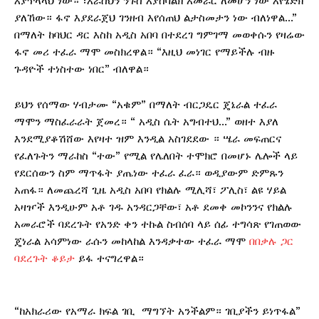
እያጥላላህ ነው። ፣እራስህን ንጉስ እያስባልክ አመራር ለመሆን ነው እየሄድክ
ያለኸው። ፋኖ እያደራጀህ ገንዘብ እየሰጠህ ልታስመታን ነው ብለነዋል…”
በማለት ከባህር ዳር እስከ አዲስ አበባ በተደረገ ግምገማ መወቀሱን የዛሬው
ፋኖ መሪ ተፈራ ማሞ መስክረዋል። “እዚህ መነገር የማይችሉ ብዙ
ጉዳዮች ተነስተው ነበር” ብለዋል።
ይህን የሰማው ሃብታሙ “አቁም” በማለት ብርጋዴር ጄኔራል ተፈራ
ማሞን ማስፈራራት ጀመረ። “ አዲስ ሴት አግብተህ…” ወዘተ እያለ
እንደሚያቆሽሸው እየዛተ ዝም እንዲል አስገደደው ። ሤራ መፍጠርና
የፈለጉትን ማራከስ “ተው” የሚል የሌለበት ተሞክሮ በመሆኑ ሌሎች ላይ
የደርሰውን ስም ማጥፋት ያጤነው ተፈራ ፈራ። ወዲያውም ድምጹን
አጠፋ። ለመጨረሻ ጊዜ አዲስ አበባ የክልሉ ሚሊሻ፣ ፖሊስ፣ ልዩ ሃይል
አዛዦች እንዲሁም አቶ ገዱ አንዳርጋቸው፣ አቶ ደመቀ መኮንንና የክልሉ
አመራሮች ባደረጉት የአንድ ቀን ተኩል ስብሰባ ላይ ሰፊ ተግሳጽ የገጠወው
ጄነራል አሳምነው ራሱን መከላከል እንዳቃተው ተፈራ ማሞ
በበቃሉ ጋር
ባደረጉት ቆይታ
ይፋ ተናግረዋል።
“ከአክራሪው የአማራ ክፍል ገቢ ማግኘት አንችልም። ገቢያችን ይነጥፋል”