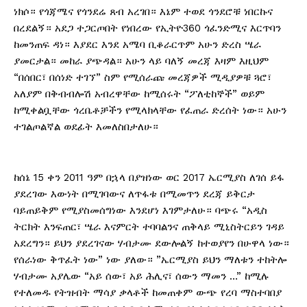
ነክሶ። የጎጃሜና የጎንደሬ ጸብ አረገበ። እኔም ተወደ ጎንደሮቹ ነበርኩና
በረደልኝ። አደጋ ተጋርጦበት የነበረው የኢትዮ360 ጎፈንድሚና እርጥባን
ከመንጠፍ ዳነ። እያደር እንደ አሜባ ቢቆራርጥም አሁን ድረስ ሤራ
ያመርታል። መከራ ያጭዳል። አሁን ላይ ባለኝ መረጃ እዛም እዚህም
“በሰበር፣ በሰነድ ተገኘ” ስም የሚሰራጩ መረጃዎች ሚዲያዎቹ ጓሮ፣
አለያም በቅብብሎሽ አብረዋቸው ከሚሰሩት “ፖለቲከኞች” ወይም
ከሚቀልቧቸው ጎረቤቶቻችን የሚላክላቸው የፈጠራ ድረሰት ነው። አሁን
ተገልጦልኛል ወደፊት እመለስበታለሁ።
ከሰኔ 15 ቀን 2011 ዓም በኋላ በያዝነው ወር 2017 ኤርሚያስ ለገሰ ይፋ
ያደረገው እውነት በሚገባውና ለጥፋቱ በሚመጥን ደረጃ ይቅርታ
ባይጠይቅም የሚያስመሰግነው እንደሆነ እገምታለሁ። ባጭሩ “አዲስ
ትርክት እንፍጠር፣ ሤራ እናምርት ተባባልንና ጠቅላይ ሚኒስትርይን ገዳይ
አደረግን። ይህን ያደረገናው ሃብታሙ ደውሎልኝ ከተወያየን በሁዋላ ነው።
የሰራነው ቅጥፈት ነው” ነው ያለው። ”ኤርሚያስ ይህን ማለቱን ተከትሎ
ሃብታሙ አያሌው “አይ ሰው፣ አይ ሕሊና፣ ሰውን ማመን …” ከሚሉ
የተለመዱ የትዝብት ማሳያ ቃላቶች ከመጠቀም ውጭ የረባ ማስተባበያ