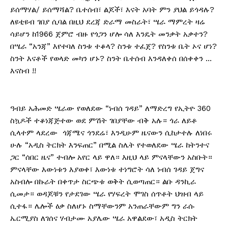
ይሰማሃል/ ይሰማሻል? ቤተሰብ፣ ልጆች፣ እናት አባት ምን ያህል ይጎዳሉ?
ለዩቲዩብ ገበያ ሲባል በዚህ ደረጃ ድራማ መስራት፣ ሤራ ማምረት ዛሬ
ሳይሆን ከ1966 ጀምሮ ብዙ የጎጋን ሆሎ ሳለ እንዴት መንቃት አቃተን?
በሤራ “አንጃ” እየተባለ ስንቱ ተቆላ? ስንቱ ተፈጀ? የስንቱ ቤት ኦና ሆነ?
ስንት እናቶች የወላድ መካን ሆኑ? ስንት ቤተሰብ እንዳለቀሰ በሰቀቀን …
እናስብ !!
ዓብይ አሕመድ ሤራው የወለደው “ነብሰ ገዳይ” ለማድረግ የኢትዮ 360
ስኳዶች ተቆነጃጅተው ወደ ምሽት ገበያቸው ብቅ አሉ። ጎራ ለይቶ
ሲላተም ላደረው ጎጃሜና ጎንደሬ፣ እንዲሁም ዜናውን ሲከታተሉ ለነበሩ
ሁሉ “አዲስ ትርክት እንፍጠር” በሚል ስሌት የተወለደው ሤራ ከትንተና
ጋር “ሰበር ዜና” ተብሎ አየር ላይ ዋለ። እዚህ ላይ ምናላቸውን አስቡት።
ምናላቸው እውነቱን እያወቀ፣ እውነቱ ተነግሮት ሳለ ነብሰ ገዳይ ጀግና
አስብሎ በኩራት በቀጥታ ስርጭቱ ወቅት ሲወጣጠር። ልቡ ዳንኪራ
ሲመታ። ወዳጆቹን የታደገው ሤራ የሃፍረት ሞገስ ሰጥቶት ህዝብ ላይ
ሲተፋ። ሌሎች ዕቃ ስለሆኑ ስማቸውንም አንጠራቸውም ግን ራሱ
ኤርሚያስ ለገሰና ሃብታሙ አያሌው ሤራ አዋልደው፣ አዲስ ትርክት