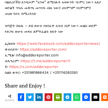
ባልደረቦችህ እንዲሁም “አንቱ” ለሚባሉት አዛውንት ጭምር ነው። አለያ
ወዮልኝ ንጉሱ መቅጫ መንገዱ ብዙ ነው!! ብናምንም ባናምንም!!
መዐዛ ሃሰን. ከሜሪላንድ
ዝግጅት ከፍሉ – ይህ ጽሁፍ የጸሃፊዋ አሳብ ብቻ ነው። መልስ ወይም
የድጋፍ ጽሁፍ መጻፍ ለምትፈልጉ ክፍት ነው
ፌስቡክ፡
https://web.facebook.com/addisreporternews/
ዌብሳይት፡
https://addisreporter.com/
ኢሜል፡ info@addisreporter.com
ቴሌግራም፡
https://t.me/addisreporter11
X፡
https://x.com/addisreporter
ስልክ ቁጥር፡ +251981866434 / +251116393393
Share and Enjoy !
SHARES