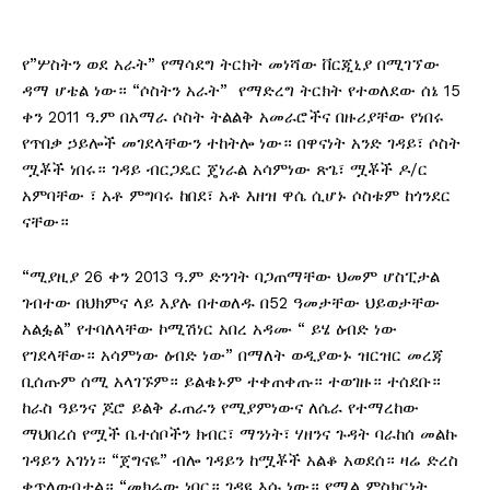
የ”ሦስትን ወደ አራት” የማሳደግ ትርክት መነሻው ቨርጂኒያ በሚገኘው
ዳማ ሆቴል ነው። “ሶስትን አራት” የማድረግ ትርክት የተወለደው ሰኔ 15
ቀን 2011 ዓ.ም በአማራ ሶስት ትልልቅ አመራሮችና በዙሪያቸው የነበሩ
የጥበቃ ኃይሎች መገደላቸውን ተከትሎ ነው። በዋናነት አንድ ገዳይ፣ ሶስት
ሟቾች ነበሩ። ገዳይ ብርጋዴር ጄነራል አሳምነው ጽጌ፣ ሟቾች ዶ/ር
አምባቸው ፣ አቶ ምግባሩ ከበደ፣ አቶ እዘዝ ዋሴ ሲሆኑ ሶስቱም ከጎንደር
ናቸው።
“ሚያዚያ 26 ቀን 2013 ዓ.ም ድንገት ባጋጠማቸው ህመም ሆስፒታል
ገብተው በህክምና ላይ እያሉ በተወለዱ በ52 ዓመታቸው ህይወታቸው
አልፏል” የተባለላቸው ኮሚሽነር አበረ አዳሙ “ ይሄ ዕብድ ነው
የገደላቸው። አሳምነው ዕብድ ነው” በማለት ወዲያውኑ ዝርዝር መረጃ
ቢሰጡም ሰሚ አላገኙም። ይልቁኑም ተቀጠቀጡ። ተወገዙ። ተሰደቡ።
ከራስ ዓይንና ጆሮ ይልቅ ፈጠራን የሚያምነውና ለሴራ የተማረከው
ማህበረሰ የሟች ቤተሰቦችን ክብር፣ ማንነት፣ ሃዘንና ጉዳት ባራከሰ መልኩ
ገዳይን አገነነ። “ጀግናዬ” ብሎ ገዳይን ከሟቾች አልቆ አወደሰ። ዛሬ ድረስ
ቀጥለውበታል። “መክሬው ነበር። ገዳዩ እሱ ነው። የሚል ምስክርነት