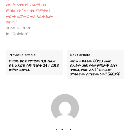
የደረቅ እጥበት፤ የአርሚ ሰባ
ምስክርነት “ፋኖ ተስምምቷል፤
ጦርነት ሲጀመር ወደ አራት ኪሎ
ናቸው”
June 6, 2026
In "Opinion"
Previous article
Next article
ምርጫ ቦርድ የምርጫ ጊዜ ሰሌዳ
ወርቁ አይተነው 60ሺህ ዶላር
ይፋ አደረገ፤ ሰኞ ግንቦት 24 / 2018
በኢትዮ 360 የተቃዋሚዎች ልሳን
ድምጽ ይሰጣል
ተዘርፌያለሁ አሉ፤ “የዘረፈው
ምናላቸው ስማቸው ነው” 360ዎች