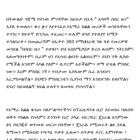
በትውልድ ጎጃሜ የሆነው ምናላቸው ከአፍታ በኋላ “ አሳዛኝ ሰበር ዜና”
እያለ ተመለሰ። ቁና ቋና እየተነፈሰ የአማራ ክልል መሪዎች መገደላቸውን
ተናገረ። ከፍተኛ ድንጋጤ ተፈጠረ። ሁሉም ዘንድ የተለያየ ስሜት
ተንጸባረቀ። በመጨረሻም በኢትዮ 360 የማህበራዊ ገጽ ላይ የመሪዎቹ
መገደል “በሰበር ዜና ” ተዘገበ። ይህ እስከሚያበቃ ድረስ ጸብም፣ ንትርክም፣
አለመግባባትም፣ ሴራም ሆነ የአሳብ ልዩነት አልነበረም። ይህን ሃቅ ሊክድ
የሚችል አንድም አካል የለም። ሊኖርም አይችልም። ዳማ ሆቴል ምስክር
ነው። እኔም ምስክር ነኝ። ሃብታሙ አያሌውም ሴራ እንደሆነ
አረጋግጦልኛል። ይህቺን ምስክርነቴን ሲያነብ ማን እንደሆንኩ ይለየኛልና
ደፍሮ ከደወለልኝ ክፍል ሁለትን ለመጻፍ ያነሳሳኛል።
የአማራ ክልል ቁንጮ ባለሥልጣኖችንና በፕሬዚዳንቱ ቢሮ እየመከሩ ባሉበት
ወቅት የክልሉ የሰላምና ደኅንነት ቢሮ ኃላፊ ብርጋዴር ጄኔራል አሳምነው
ፅጌ ያዘጋጁት ወጥመድ መርጦ በላቸው። ጄነራሉ የሚመሩት ልዩ ኃይል
ለማመን የሚከብድ የጭካኔ ጥቃት ፈጸመ። በጥቃቱ ዶ/ር አምባቸው ፣
አቶ ምግባሩ ከበደ፣ አቶ እዘዝ ዋሴ ተገደሉ። ሦስቱም ከጎንደር መሆናቸው