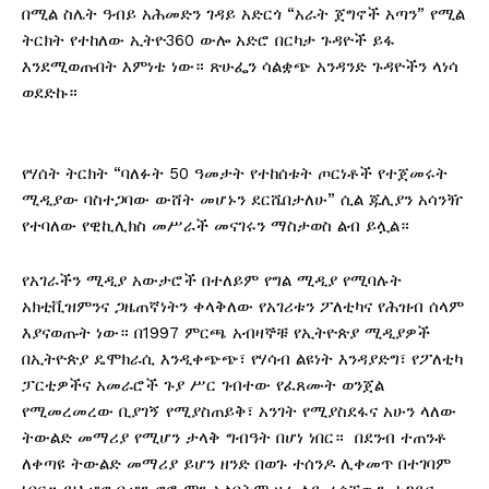
በሚል ስሌት ዓብይ አሕመድን ገዳይ አድርጎ “አራት ጀግኖች አጣን” የሚል
ትርክት የተከለው ኢትዮ360 ውሎ አድሮ በርካታ ጉዳዮች ይፋ
እንደሚወጡበት እምነቴ ነው። ጽሁፌን ሳልቋጭ አንዳንድ ጉዳዮችን ላነሳ
ወደድኩ።
የሃሰት ትርክት “ባለፉት 50 ዓመታት የተከሰቱት ጦርነቶች የተጀመሩት
ሚዲያው ባስተጋባው ውሸት መሆኑን ደርሼበታለሁ” ሲል ጁሊያን አሳንዥ
የተባለው የዊኪሊክስ መሥራች መናገሩን ማስታወስ ልብ ይሏል።
የአገራችን ሚዲያ አውታሮች በተለይም የግል ሚዲያ የሚባሉት
አክቲቪዝምንና ጋዜጠኛነትን ቀላቅለው የአገሪቱን ፖለቲካና የሕዝብ ሰላም
እያናወጡት ነው። በ1997 ምርጫ አብዛኞቹ የኢትዮጵያ ሚዲያዎች
በኢትዮጵያ ዴሞክራሲ እንዲቀጭጭ፣ የሃሳብ ልዩነት እንዳያድግ፣ የፖለቲካ
ፓርቲዎችና አመራሮች ጉያ ሥር ገብተው የፈጸሙት ወንጀል
የሚመረመረው ቢያገኝ የሚያስጠይቅ፣ አንገት የሚያስደፋና አሁን ላለው
ትውልድ መማሪያ የሚሆን ታላቅ ግብዓት በሆነ ነበር። በደንብ ተጠንቶ
ለቀጣዩ ትውልድ መማሪያ ይሆን ዘንድ በወጉ ተሰንዶ ሊቀመጥ በተገባም