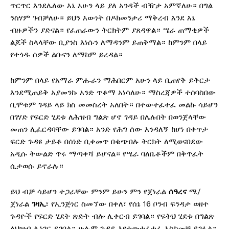
ጥርጥር እንደሌለው እኔ አሁን ላይ ያለ አንዳች ብዥታ አምኛለሁ። በግል
ንስሃም ገብቻለሁ። ይህን እውነት በዶክመንታሪ ማቅረብ እንደ እኔ
ብዙዎችን ያድናል። የፈጠራውን ትርክትም ያጸዳዋል። ሤራ ጠማቂዎች
ልጆች ስላላቸው ቢያንስ እነሱን ለማዳንም ይጠቅማል። ከምንም በላይ
የተጎዱ ሰዎች ልቡናን ለማከም ይረዳል።
ከምንም በላይ የአማራ ምሑራን ማሕበርም አሁን ላይ ቢጠየቅ ይቅርታ
እንደሚጠይቅ አያመንኩ አንድ ጥቆማ አነሳለሁ። ማስረጃዎች ተሰባስበው
ቢሞቱም ገዳይ ላይ ክስ መመስረት አለበት። በተውተፈተፈ መልኩ ሳይሆን
በገሃድ የፍርድ ሂደቱ ለሕዝብ ግልጽ ሆኖ ገዳይ በሌሉበት በወንጀላቸው
መጠን ሊፈርዳባቸው ይገባል። አንድ የሕግ ሰው እንዳለኝ ከሆነ በቀጥታ
ፍርድ ጉዳዩ ታይቶ በሰነድ ቢቀመጥ በቁጭበሉ ትርክት ለሚወናበደው
አዲሱ ትውልድ ጥሩ ማጣቀሻ ይሆናል። የሤራ ባለቤቶችም በቅጥፈት
ሲታወሱ ይኖራሉ።
ይህ ብቻ ሳይሆን ተጋራቸው ምንም ይሁን ምን የጀነራል
ሰዓረና
ሜ/
ጀነራል
ገዛኢ
፣ የኢንጅነር ስመኘው በቀለ፣ የሰኔ 16 ቦንብ ፍንዳታ ወዘተ
ጉዳዮች የፍርድ ሂደት ጽድት ብሎ ሊቀርብ ይገባል። የፍትህ ሂደቱ በግልጽ
ለህዝብ ሊነገር ይገባል። ሁሉም ጉዳይ እየተውተፈተፈ እስከመቼ ይገፋል።