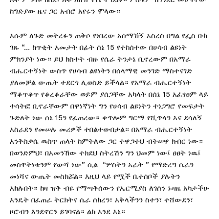
ከግድያው ዜና ጋር አብሮ አየሩን ሞላው።
እሱም ለጉድ መትረፉን ጠቅሶ የነበረው አሰማኸኝ አስረስ በግል የፌስ ቡክ
ገጹ “… ከጥቂት አመታት በፊት ሰኔ 15 የተከሰተው በሀሳብ ልዩነት
ምክንያት ነው። ይህ ክስተት ብዙ የሴራ ትንታኔ ቢኖረውም በአማራ
ብሔርተኝነት ውስጥ የሀሳብ ልዩነትን በሰላማዊ መንገድ ማስተናገድ
ያለመቻል ውጤት ተደርጎ ሊወስድ ይችላል። የአማራ ብሔርተኝነት
ማቆጥቆጥ የቆረቆራቸው ወይም ያሰጋቸው አካላት በሰኔ 15 አፈፃፀም ላይ
ተሳትፎ ቢኖራቸውም በዋነኛነት ግን የሀሳብ ልዩነትን ተነጋግሮ የመፍታት
ጉድለት ነው ሰኔ 15ን የፈጠረው። ቀጥሎም ግርማ የሺጥላን እና ደሳለኝ
አስራደን የመሠሉ መሪዎች ተበልተውበታል። በአማራ ብሔርተኝነት
እንቅስቃሴ ዉስጥ ጠላት ከምትለው ጋር ተዋጋተህ ብትሠዋ ክብር ነው።
በወንድምህ፣ በአመንኸው ተክደህ ስትረሽን ግን ህመም ነው፤ ፀፀት ነዉ፤
መስዋትነቱንም የውሻ ነው” ሲል “ሦስትን አራት ” የማድረግ ሴራን
መነሻና ውጤት መስክሯል። እዚህ ላይ የሟች ቤተሰቦች ያሉትን
አክሉበት። ከዛ ዝቅ ብዬ የማጣቅሰውን የኤርሚያስ ለገሰን ኑዛዜ አካታችሁ
እንዴት በፈጠራ ትርክትና ሴራ ሰክረን፣ አቅላችንን ስተን፣ ተሸውደን፣
ዞሮብን እንደኖርን ይገባናል። ልክ እንደ እኔ።