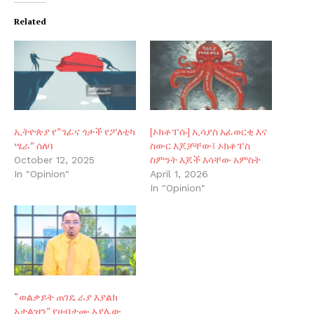
Related
ኢትዮጵያ የ”ገፊና ጎታች የፖለቲካ
[ኦክቶፐሱ] ኢሳያስ አፈወርቂ እና
ሤራ” ሰለባ
ስውር እጆቻቸው፤ ኦክቶፐስ
ስምንት እጆች እሳቸው አምስት
October 12, 2025
In "Opinion"
April 1, 2026
In "Opinion"
“ወልቃይት ጠገዴ ራያ እያልክ
አታልዝን” የሀብታሙ አያሌው