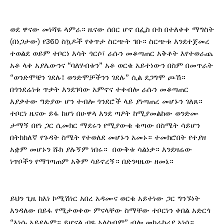
ወደ ዋናው መነሻዬ ላምራ። ዜናው ሰበር ሆኖ በፌስ ቡክ በተለቀቀ ማግስት
(በነጋታው) የ360 ስኳዶች የቀጥታ ስርጭት ገቡ። ስርጭቱ እንደተጀመረ
ተወልደ ወይም ተቦርነ እሳት ጎርሶ፣ ራሱን መቆጣጠር አቅቶት እየተወራጨ
አቶ ላቀ አያሌውንና “ባለሃብቱን” አቶ ወርቁ አይተነውን በስም በመጥራት
“ወንድሞቼን ገደሉ፤ ወንድሞቻችንን ገደሉ” ሲል ደጋግሞ ጮኸ።
በጎንደሬነቱ ጥቃት እንደገባው አምኖና ተቀብሎ ራሱን መቆጣጠር
እያቃተው ግድያው ሆን ተብሎ ጎንደሮች ላይ ያነጣጠረ መሆኑን ገለጸ።
ተቦርነ ዜናው ይፋ ከሆነ በሁዋላ እንደ ጣዖት ከሚያመልከው ወንድሙ
ታማኝ በየነ ጋር ሲመክር ማደሩን የሚያውቁ ቁጣው በስሜት ሳይሆን
በትክክለኛ የጉዳት ስሜት የተወለደ መሆኑን አመኑ። ተመክሮበት የተያዘ
አቋም መሆኑን ሹክ ያሉኝም ነበሩ። በውቅቱ ሳልነቃ። እንደዛሬው
ነጥቦችን የማገጣጠም አቅም ሳይኖረኝ። በድንዛዜው ዘመኔ።
ይህን ጊዜ ከእነ ኮሚሽነር አበረ አዳሙና ወርቁ አይተነው ጋር ግንኙነት
እንዳለው በይፋ የሚታወቀው ምናላቸው ስማቸው ተቦርነን ቀበል አድርጎ
“እነሱ አይደሉም። ይሆናል ብዬ አላስብም” ብሎ መከራከሪያ አነሳ።