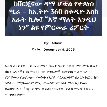
ከቨርጂናው ዳማ ሆቴል የተጸነሰ
ሤራ – ከኢትዮ 360 ስቱዲዮ እስከ
አራት ኪሎ፤ “እኛ ማለት እንዲህ
ነን” ልዩ የምርመራ ሪፖርት
By:
Admin
December 9, 2025
Date:
አዲስ ሪፖርተር – የዛሬ አምስት ዓመት ግድም ነው፡፡ የሚያምሩ ሁለት
ሸበቶ እናቶችን ጨምሮ በርክታ ተገልጋዮች ይመገባሉ። ይጠጣሉ።
ያነሳቸውን ይጠይቃሉ። የወቅቱ የኢሳት ባልደረቦችም በአንድ ኮርነር ክብ
ሰርተው የሚበላወንም የሚጠጣውንም በዓይነት ሤራ እያዋለዱ
ይጠዘጥዛሉ። ቨርጂኒያ ዳማ ሆቴል!! ነገራቸው ቀልብ የሚስብ ነበርና
ተከተልኳቸው።