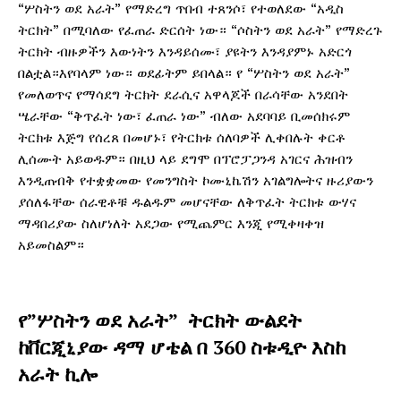
“ሦስትን ወደ አራት” የማድረግ ጥበብ ተጸንሶ፣ የተወለደው “አዲስ
ትርክት” በሚባለው የፈጠራ ድርሰት ነው። “ሶስትን ወደ አራት” የማድረጉ
ትርክት ብዙዎችን እውነትን እንዳይሰሙ፣ ያዩትን እንዳያምኑ አድርጎ
በልቷል።እየባላም ነው። ወደፊትም ይበላል። የ “ሦስትን ወደ አራት”
የመለወጥና የማሳደግ ትርክት ደራሲና አዋላጆች በራሳቸው አንደበት
ሤራቸው “ቅጥፈት ነው፣ ፈጠራ ነው” ብለው አደባባይ ቢመሰክሩም
ትርክቱ እጅግ የሰረጸ በመሆኑ፣ የትርክቱ ሰለባዎች ሊቀበሉት ቀርቶ
ሊሰሙት አይወዱም። በዚህ ላይ ደግሞ በፕሮፓጋንዳ አገርና ሕዝብን
እንዲጠብቅ የተቋቋመው የመንግስት ኮሙኒኬሽን አገልግሎትና ዙሪያውን
ያሰለፋቸው ሰራዊቶቹ ዱልዱም መሆናቸው ለቅጥፈት ትርክቱ ውሃና
ማዳበሪያው ስለሆነለት አደጋው የሚጨምር እንጂ የሚቀዛቀዝ
አይመስልም።
የ”ሦስትን ወደ አራት” ትርክት ውልደት
ከቨርጂኒያው ዳማ ሆቴል በ 360 ስቱዲዮ እስከ
አራት ኪሎ