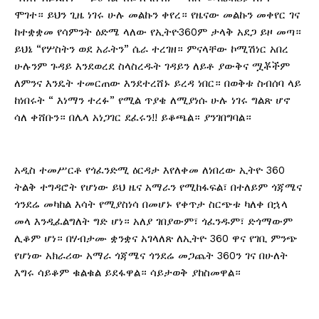
ሞገተ። ይህን ጊዜ ነገሩ ሁሉ መልኩን ቀየረ። የዜናው መልኩን መቀየር ገና
ከተቋቋመ የሳምንት ዕድሜ ላለው የኢትዮ360ም ታላቅ አደጋ ይዞ መጣ።
ይህኔ “የሦስትን ወደ አራትን” ሴራ ተረገዘ። ምናላቸው ኮሚሽነር አበረ
ሁሉንም ጉዳይ እንደወረደ ስላስረዱት ገዳይን ለይቶ ያውቅና ሟቾችም
ለምንና እንዴት ተመርጠው እንደተረሸኑ ይረዳ ነበር። በወቅቱ ስብሰባ ላይ
ከነበሩት “ እነማን ተረፉ” የሚል ጥያቄ ለሚያነሱ ሁሉ ነገሩ ግልጽ ሆኖ
ሳለ ቀሸቡን። በሌላ አነጋገር ደፈሩን!! ይቆጫል። ያንገበግባል።
አዲስ ተመሥርቶ የጎፈንድሚ ዕርዳታ እየለቀመ ለነበረው ኢትዮ 360
ትልቅ ተግዳሮት የሆነው ይህ ዜና አማራን የሚከፋፍል፣ በተለይም ጎጃሜና
ጎንደሬ መካከል እሳት የሚያስነሳ በመሆኑ የቀጥታ ስርጭቱ ካለቀ በኋላ
መላ እንዲፈልግለት ግድ ሆነ። አለያ ገበያውም፣ ጎፈንዱም፣ ድጎማውም
ሊቆም ሆነ። በሃብታሙ ቋንቋና አገላለጽ ለኢትዮ 360 ዋና የገቢ ምንጭ
የሆነው አክራሪው አማራ ጎጃሜና ጎንደሬ መጋጨት 360ን ገና በሁለት
እግሩ ሳይቆም ቁልቁል ይደፋዋል። ሳይታወቅ ያከስመዋል።