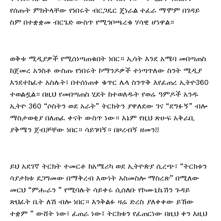
የሰጡት ምክትላቸው የነበሩት ብርጋዴር ጄነራል ተፈራ ማሞም በገዳይ
ስም በተቋቋመ ብርጌድ ውስጥ የሚንቦጫረቁ ሃሳዊ ሆነዋል።
ወቅቱ ሚዲያዎች የሚሰነጣጠቁበት ነበር። ኢሳት እንደ አሜባ መበጣጠስ
ከጀመረ አንስቶ ውስጡ የነበሩት ኮማንዶዎች ተነጣጥለው ስንት ሚዲያ
እንደተከፈተ አስሉት፣ በተሰነጠቀ ቁጥር ሌላ ስንጥቅ እየፈጠረ ኢትዮ360
ተወልዷል። በዚህ የመበጣጠስ ሂደት ከተወለዱት የወሬ ዓምዶች አንዱ
ኢትዮ 360 “ሶስትን ወደ አራት” ትርክትን ያዋለደው ገና “ደግፉኝ” ብሎ
ማስታወቂያ በለጠፈ ቀናት ውስጥ ነው። እኔም የዚህ ጽሁፍ አቅራቢ
ያቅሜን ጀብቻቸው ነበር። ሳይገባኝ። በዞረብኝ ዘመን!!
ይህ አደገኛ ትርክት ተመርቶ ከአሜሪካ ወደ ኢትዮጵያ ሲረጭ፣ “ትርክቱን
ሳያታክቱ ደጋግመው በማቅረብ እውነት አስመስሎ ማስረጽ” በሚለው
መርህ “ምሑራን ” የሚባሉት ሳይቀሩ ሲሰለቡ የኮሙኒኬሽን ጉዳይ
ጽህፈት ቤት ለሽ ብሎ ነበር። እንቅልፉ ዛሬ ድረስ ያለቀቀው ይኸው
ተቋም ” ውሸት ነው፣ ፈጠራ ነው፤ ትርክቱን የፈጠርነው በዚህ ቀን እዚህ