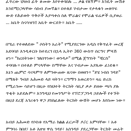
ፈጥረው ህዝብ ፊት ቆመው እየተቀባበሉ … ቃል የለኝም። እንዴት መሽቶ
እንደሚነጋላቸው ሳስብ ያመኛል። በተለይ ሃብታሙ የታላቁን መጽሃፍ
ውድ የሕይወት ጥቅሶች እያጣቀሰ ስለ ሞራልና የሞራል ፍሬዎች ሲያወራ
… አቤት ስናሳዝን!! አቤት ውርደት። አቤት …..
በሤራ የተወለደው ” ሶስትን አራት” የሚያደርገው አዲስ የቅጥፈት መረጃ
አደባባይ እንዲቀርቡ ከተደረገ በኋላ ኢትዮ 360 ውስጥ ሰርግና ምላሽ
ሆነ። “ከረበትነው፣ ገለበጥነው፣ ወንዳታ” በሚል ጀግንነት “ቺርስ”
ተባባሉ። በተለይ ምናላቸው ስማቸው እና ሃብታሙ አያሌው ፈነደቁ።
እኔን ጨምሮ ሳናላምጥ ለምንውጠው ዜናው በወዘን። “ይሄ ነብሰ ገዳይ”
በማለት ዓብይ አሕመድ ላይ ዛትን። ርግማን አወረድን። ዛሬ ድረስ
የሚራገሙ ሳይሆን በዚሁ የስህተት ትርክት ሳቢያ ቃታ ይዘው ጫካ ያሉ
ጥቂት አይደሉም። እንግዲህ የመንግሥት የፕሮፓጋንዳ ኃይሎች የተኙት
በዚህ ደረጃ አገሪቱን ዋጋ ያስከፈለው ትርክት ውሸት መሆኑ እየሰሙ ነው።
አብይ አሕመድ የሶስቱ የአማራ ክልል ፈርጦች ዶ/ር አምባቸው ፣ አቶ
ምግባሩ ከበደ፣ አቶ እዘዝ ዋሴ ገዳይ፣ አስገዳይ ያደረጋቸው ትርክት መሬት