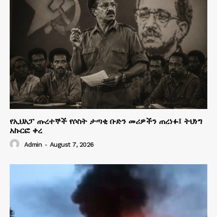
የኢህአፓ ጡረተኞች የሶስት ታጣቂ ቡድን መሪዎችን ጠረነፉ፤ ትህነግ
አኩርፎ ቀረ
Admin
-
August 7, 2026