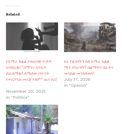
Related
የአማራ ክልል የወሲባዊ ጥቃት
እኔ ያልገባኝን ስለ አማራ ክልል
አሳስቧል፤ “በማንና እንዴት
ማን ያስረዳኝ? በልማትና በፈተና
ይፈጸማል? ለሚለው በጥናት
መካከል መንክላወስ!
የተረጋገጠ መረጃ የለም” ጤና ቢሮ
July 17, 2026
In "Opinion"
November 20, 2025
In "Politics"