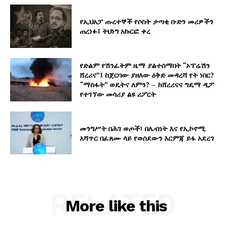
የኢህአፓ ጡረተኞች የሶስት ታጣቂ ቡድን መሪዎችን
ጠረነፉ፤ ትህነግ አኩርፎ ቀረ
የድልም የሽንፈትም ዜማ ያልተሰማበት “ኦፕሬሽን
ሸረሪና”፤ ከጀርባው ያዘለው ዕቅድ መዳረሻ የት ነበር?
“ማስፋት” ወዴትና ለምን? – ከሸረሪናና ግዴማ ዲፖ
የተገኘው መሳሪያ ልዩ ሪፖርት
መንግሥት በሕገ ወጦች፣ በሌብነት እና የኢኮኖሚ
አሻጥር በፈጸሙ ላይ የወሰደውን እርምጃ ይፋ አደረገ
RELATED
More like this