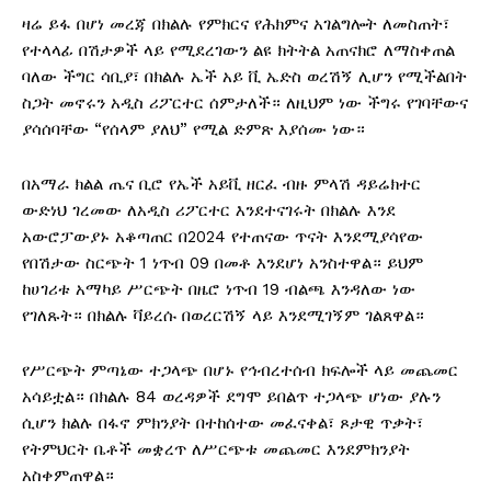
ዛሬ ይፋ በሆነ መረጃ በክልሉ የምክርና የሕክምና አገልግሎት ለመስጠት፣
የተላላፊ በሽታዎች ላይ የሚደረገውን ልዩ ክትትል አጠናክሮ ለማስቀጠል
ባለው ችግር ሳቢያ፣ በክልሉ ኤች አይ ቪ ኤድስ ወረሽኝ ሊሆን የሚችልበት
ስጋት መኖሩን አዲስ ሪፖርተር ሰምታለች። ለዚህም ነው ችግሩ የገባቸውና
ያሳሰባቸው “የሰላም ያለህ” የሚል ድምጽ እያሰሙ ነው።
በአማራ ክልል ጤና ቢሮ የኤች አይቪ ዘርፈ ብዙ ምላሽ ዳይሬክተር
ውድነህ ገረመው ለአዲስ ሪፖርተር እንደተናገሩት በክልሉ እንደ
አውሮፓውያኑ አቆጣጠር በ2024 የተጠናው ጥናት እንደሚያሳየው
የበሽታው ስርጭት 1 ነጥብ 09 በመቶ እንደሆነ አንስተዋል። ይህም
ከሀገሪቱ አማካይ ሥርጭት በዜሮ ነጥብ 19 ብልጫ እንዳለው ነው
የገለጹት። በክልሉ ቫይረሱ በወረርሽኝ ላይ እንደሚገኝም ገልጸዋል።
የሥርጭት ምጣኔው ተጋላጭ በሆኑ የኅብረተሰብ ክፍሎች ላይ መጨመር
አሳይቷል። በክልሉ 84 ወረዳዎች ደግሞ ይበልጥ ተጋላጭ ሆነው ያሉን
ሲሆን ክልሉ በፋኖ ምክንያት በተከሰተው መፈናቀል፣ ጾታዊ ጥቃት፣
የትምህርት ቤቶች መቋረጥ ለሥርጭቱ መጨመር እንደምክንያት
አስቀምጠዋል።