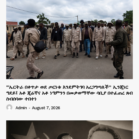
“ኤርትራ በቀጥታ ወደ ጦርነቱ እንደምትገባ አረጋግጣለች” ኢንጂነር
ግደይ፤ አቶ ጂሬኛና አቶ ነዓምንን በመቃወማቸው ሳቢያ በተፈጠረ ጸብ
ስብሰባው ተበተነ
Admin
-
August 7, 2026