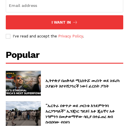
I WANT IN
I've read and accept the
Privacy Policy
.
Popular
ኢትዮጵያ በጠቅላይ ሚኒስትሯ መሪነት ወደ አፍሪካ
ኃያልነት እየተሸጋገረች ነው፤ ፈርስት ፖስት
“ኤርትራ በቀጥታ ወደ ጦርነቱ እንደምትገባ
አረጋግጣለች” ኢንጂነር ግደይ፤ አቶ ጂሬኛና አቶ
ነዓምንን በመቃወማቸው ሳቢያ በተፈጠረ ጸብ
ስብሰባው ተበተነ