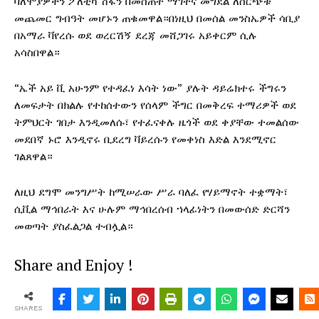
ባለሞያዎችን ፖለቲካ ሽፋን በመሰጠት ማገትና መግደል ለስርጭቱ
መጨመር ግብዓት መሆኑን ጠቁመዋል።በነዚህ በመሰል መንስኤዎች ሳቢያ
በአማራ ቫየረሱ ወደ ወረርሽኝ ደረጃ መሸጋገሩ አይቀርም ሲሉ
አሳስበዋል።
“ኤች አይ ቪ አሁንም የተዳፈነ እሳት ነው” ያሉት ዳይሬክተሩ ችግሩን
ለመፍታት በክልሉ የተከሰተውን የሰላም ችግር በመቅረፍ ተማሪዎች ወደ
ትምህርት ገበታ እንዲመለሱ፣ የተፈናቀሉ ዜጎች ወደ ቀያቸው ተመልሰው
መደበኛ ኑሮ እንዲኖሩ ቢደረግ ቫይረሱን የመቀነስ እድል እንደሚኖር
ገልጸዋል።
ለዚህ ደግሞ መንግሥት ከሚሠራው ሥራ ባለፈ የሃይማኖት ተቋማት፣
ሲቪል ማኅበራት እና ሁሉም ማኅበረሰብ ኀላፊነትን በመውሰድ ድርሻን
መወጣት ያስፈልጋል ተብሏል።
Share and Enjoy !
SHARES