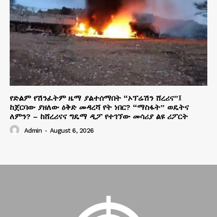
የድልም የሽንፈትም ዜማ ያልተሰማበት “ኦፕሬሽን ሸረሪና”፤
ከጀርባው ያዘለው ዕቅድ መዳረሻ የት ነበር? “ማስፋት” ወዴትና
ለምን? – ከሸረሪናና ግዴማ ዲፖ የተገኘው መሳሪያ ልዩ ሪፖርት
Admin
-
August 6, 2026