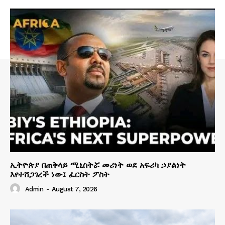
ኢትዮጵያ በጠቅላይ ሚኒስትሯ መሪነት ወደ አፍሪካ ኃያልነት
እየተሸጋገረች ነው፤ ፈርስት ፖስት
Admin
-
August 7, 2026