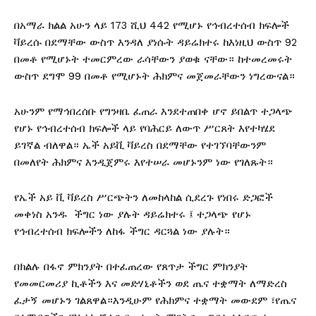
በአማራ ክልል አሁን ላይ 173 ሺህ 442 የሚሆኑ የኅብረተሰብ ክፍሎች
ቫይረሱ በደማቸው ውስጥ እንዳለ ያነሱት ዳይሬክተሩ ከእነዚህ ውስጥ 92
በመቶ የሚሆኑት ተመርምረው ራሳቸውን ያወቁ ናቸው። ከተመረመሩት
ውስጥ ደግሞ 99 በመቶ የሚሆኑት ሕክምና መጀመራቸውን ነግረውናል።
አሁንም የማኅበረሰቡ የግንዛቤ ፈጠራ እንደተጠበቀ ሆኖ ይበልጥ ተጋላጭ
የሆኑ የኅብረተሰብ ክፍሎች ላይ የባሕርይ ለውጥ ሥርጸት እየተካሄደ
ይገኛል ብለዋል። ኤች አይቪ ቫይረስ በደማቸው የተገኘባቸውንም
በመለየት ሕክምና እንዲጀምሩ እየተሠራ መሆኑንም ነው የገለጹት።
የኤች አይ ቪ ቫይረስ ሥርጭትን ለመከላከል ሲደረጉ የነበሩ ድጋፎች
መቀነስ አንዱ ችግር ነው ያሉት ዳይሬክተሩ ፤ ተጋላጭ የሆኑ
የኅብረተሰብ ክፍሎችን ለከፋ ችግር ዳርጓል ነው ያሉት።
በክልሉ በፋኖ ምክንያት በተፈጠረው የጸጥታ ችግር ምክንያት
የመመርመሪያ ኪቶችን እና መድሃኒቶችን ወደ ጤና ተቋማት ለማድረስ
ፈታኝ መሆኑን ገልጸዋል።እንዲሁም የሕክምና ተቋማት መውደም ፣የጤና