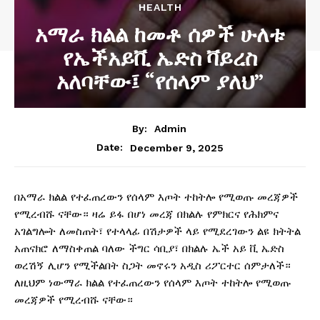
HEALTH
አማራ ክልል ከመቶ ሰዎች ሁለቱ
የኤችአይቪ ኤድስ ቫይረስ
አለባቸው፤ “የሰላም ያለህ”
By:
Admin
December 9, 2025
Date:
በአማራ ክልል የተፈጠረውን የሰላም እጦት ተከትሎ የሚወጡ መረጃዎች
የሚረብሹ ናቸው። ዛሬ ይፋ በሆነ መረጃ በክልሉ የምክርና የሕክምና
አገልግሎት ለመስጠት፣ የተላላፊ በሽታዎች ላይ የሚደረገውን ልዩ ክትትል
አጠናክሮ ለማስቀጠል ባለው ችግር ሳቢያ፣ በክልሉ ኤች አይ ቪ ኤድስ
ወረሽኝ ሊሆን የሚችልበት ስጋት መኖሩን አዲስ ሪፖርተር ሰምታለች።
ለዚህም ነውማራ ክልል የተፈጠረውን የሰላም እጦት ተከትሎ የሚወጡ
መረጃዎች የሚረብሹ ናቸው።