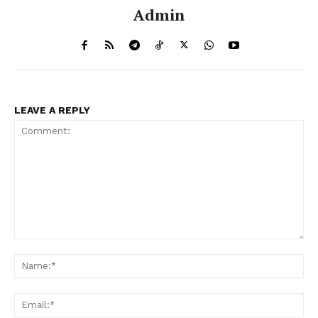
Admin
LEAVE A REPLY
Comment:
Na
Ema