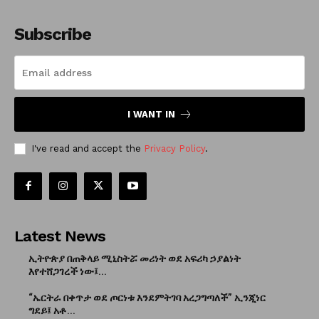
Subscribe
I WANT IN
I've read and accept the
Privacy Policy
.
Latest News
ኢትዮጵያ በጠቅላይ ሚኒስትሯ መሪነት ወደ አፍሪካ ኃያልነት
እየተሸጋገረች ነው፤...
“ኤርትራ በቀጥታ ወደ ጦርነቱ እንደምትገባ አረጋግጣለች” ኢንጂነር
ግደይ፤ አቶ...