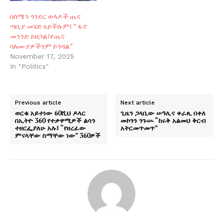
በሰሜን ጎንደር ወላዶች ጤና
ጣቢያ መሄድ አይችሉም፤ ” ፋኖ
መንገድ ይዘጋል፤የጤና
ባለሙያዎችንም ይጎዳል”
November 17, 2025
In "Politics"
Previous article
Next article
ወርቁ አይተነው 60ሺህ ዶላር
ጊዜን ጋላቢው ሠዓሊና ቀራጺ በቀለ
በኢትዮ 360 የተቃዋሚዎች ልሳን
መኮንን ንጉሡ “ከሩቅ አልመህ ቅርብ
ተዘርፌያለሁ አሉ፤ “የዘረፈው
አትርመጥመጥ”
ምናላቸው ስማቸው ነው” 360ዎች