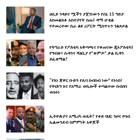
ዐቢይ ገዳይና ሟችን ያጀገነውን የሰኔ 15 ግድያ
አስመልክቶ አስተያየት ሰጡ፤ ዳማ ሆቴል
የተመረተው ሴራ ልዩ ሪፖርት ሚስጥሩን ገልጾታል
የትግራይ የፖለቲካ አቅጣጫና የቀጠናው ጂኦፖለቲካ፤
የግብጽ፣ ሱዳንና ሻዕቢያ የ”ጽምዶ” ቃል ኪዳን
ይፈጸማል?
“የእነ ጃዋር ቡድን የሌባ ስብስብ ነው” የኦነሰ፣
የትህነግ እና የአማራ ወኪሎች ተጣልተው ስብሰባ
ተበተነ
ኢትዮጵያና አሜሪካ ወዴት? የቀይ ባህር ጉዞና የባብ
ኤልመንደብ ስምምነት አዋጆች