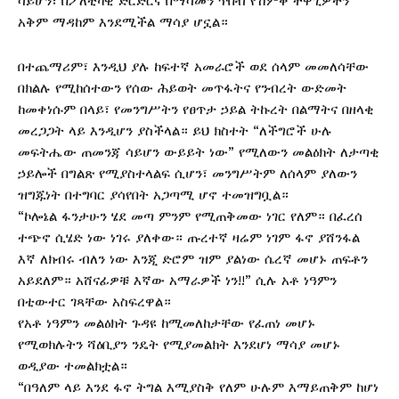
ሳይሆን፣ በፖለቲካዊ ድርድርና በማሳመን ጥበብ የሽምቅ ተዋጊዎችን
አቅም ማዳከም እንደሚችል ማሳያ ሆኗል።
በተጨማሪም፣ እንዲህ ያሉ ከፍተኛ አመራሮች ወደ ሰላም መመለሳቸው
በክልሉ የሚከሰተውን የሰው ሕይወት መጥፋትና የንብረት ውድመት
ከመቀነሱም በላይ፣ የመንግሥትን የፀጥታ ኃይል ትኩረት በልማትና በዘላቂ
መረጋጋት ላይ እንዲሆን ያስችላል። ይህ ክስተት “ለችግሮች ሁሉ
መፍትሔው ጠመንጃ ሳይሆን ውይይት ነው” የሚለውን መልዕክት ለታጣቂ
ኃይሎች በግልጽ የሚያስተላልፍ ሲሆን፣ መንግሥትም ለሰላም ያለውን
ዝግጁነት በተግባር ያሳየበት አጋጣሚ ሆኖ ተመዝግቧል።
“ኮሎኔል ፋንታሁን ሄደ መጣ ምንም የሚጠቅመው ነገር የለም። በፈረሰ
ተጭኖ ሲሄድ ነው ነገሩ ያለቀው። ጡረተኛ ዛሬም ነገም ፋኖ ያሸንፋል
እኛ ለክብሩ ብለን ነው እንጂ ድሮም ዝም ያልነው ሴረኛ መሆኑ ጠፍቶን
አይደለም። አሸናፊዎቹ እኛው አማራዎች ነን!!” ሲሉ አቶ ነዓምን
በቲውተር ገጻቸው አስፍረዋል።
የአቶ ነዓምን መልዕክት ጉዳዩ ከሚመለከታቸው የፈጠነ መሆኑ
የሚወክሉትን ሻዕቢያን ንዴት የሚያመልክት እንደሆነ ማሳያ መሆኑ
ወዲያው ተመልክቷል።
“በዓለም ላይ እንደ ፋኖ ትግል እሚያስቅ የለም ሁሉም እማይጠቅም ከሆነ