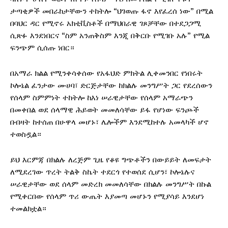
ታጣቂዎች መበራከታቸውን ተከትሎ “ህገወጡ ፋኖ እየፈረሰ ነው” በሚል
በባህር ዳር የሚኖሩ አክቲቪስቶች በማህበራዊ ገጾቻቸው በተደጋጋሚ
ሲጽፉ እንደነበርና “ስም አንጠቅስም እንጂ በቅርቡ የሚገቡ አሉ” የሚል
ፍንጭም ሲሰጡ ነበር።
በአማራ ክልል የሚንቀሳቀሰው የአፋህድ ምክትል ሊቀመንበር የነበሩት
ኮሎኔል ፈንታው ሙሀባ፣ ድርጅታቸው ከክልሉ መንግሥት ጋር የደረሰውን
የሰላም ስምምነት ተከትሎ ከእነ ሠራዊታቸው የሰላም አማራጭን
በመቀበል ወደ ሰላማዊ ሕይወት መመለሳቸው ይፋ የሆነው ፍንጮች
በብዛት ከተሰጠ በሁዋላ መሆኑ፣ ሌሎችም እንደሚከተሉ አመላካች ሆኖ
ተወስዷል።
ይህ እርምጃ በክልሉ ለረጅም ጊዜ የቆዩ ግጭቶችን በውይይት ለመፍታት
ለሚደረገው ጥረት ትልቅ ስኬት ተደርጎ የተወሰደ ሲሆን፣ ኮሎኔሉና
ሠራዊታቸው ወደ ሰላም መድረክ መመለሳቸው በክልሉ መንግሥት በኩል
የሚቀርበው የሰላም ጥሪ ውጤት እያመጣ መሆኑን የሚያሳይ እንደሆነ
ተመልክቷል።