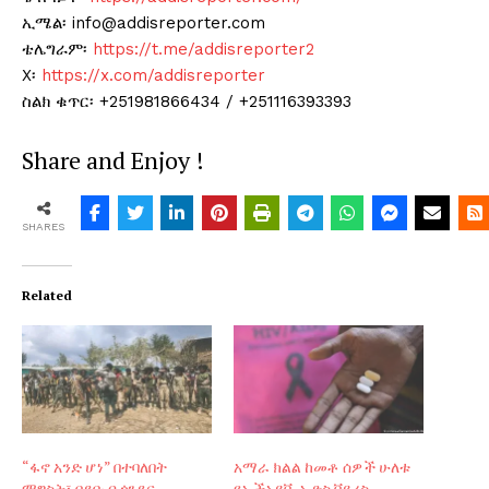
ኢሜል፡ info@addisreporter.com
ቴሌግራም፡
https://t.me/addisreporter2
X፡
https://x.com/addisreporter
ስልክ ቁጥር፡ +251981866434 / +251116393393
Share and Enjoy !
SHARES
Related
“ፋኖ አንድ ሆነ” በተባለበት
አማራ ክልል ከመቶ ሰዎች ሁለቱ
ማግስት፣ በደቡብ ጎንደር
የኤችአይቪ ኤድስ ቫይረስ