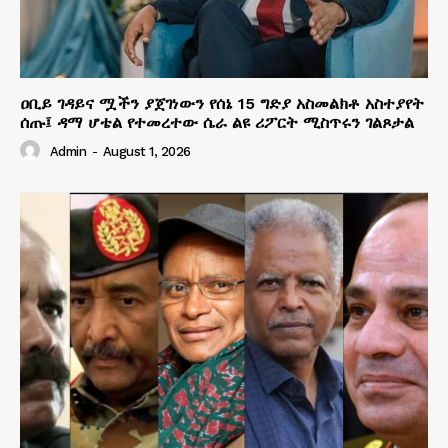
ዐቢይ ገዳይና ሟችን ያጀገነውን የሰኔ 15 ግድያ አስመልክቶ አስተያየት
ሰጡ፤ ዳማ ሆቴል የተመረተው ሴራ ልዩ ሪፖርት ሚስጥሩን ገልጾታል
Admin
-
August 1, 2026