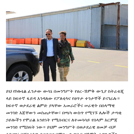
ይህ የኮሎኔል ፈንታው ውሳኔ በመንግሥት የፀረ-ሽምቅ ውጊያ ስትራቴጂ
ላይ ከፍተኛ ፋይዳ እንዳለው የፖለቲካና የፀጥታ ተንታኞች ይናገራሉ።
ከፍተኛ ወታደራዊ ልምድ ያላቸው አመራሮችና ሠራዊት በሰላማዊ
መንገድ እጃቸውን መስጠታቸው፣ በጫካ ውስጥ የሚገኙ ሌሎች ታጣቂ
ኃይሎችን የሞራል አንድነት የሚሰብርና ለተመሳሳይ የሰላም እርምጃ
መንገድ የሚከፍት ነው። ይህም መንግሥት በወታደራዊ ዘመቻ ብቻ