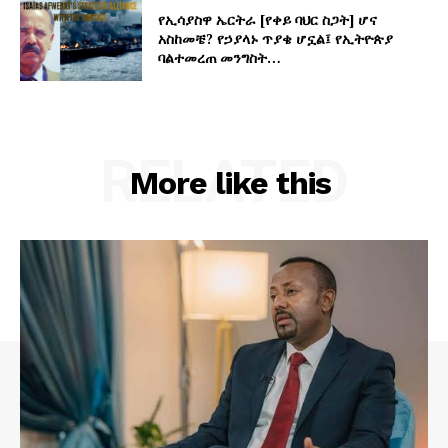
የኢሳያስዋ ኤርትራ [የቀይ ባህር ስጋት] ሆና
አስከመቼ? የኃያላኑ ጥያቄ ሆኗል፤ የኢትዮጵያ
ባልተመረጠ መንግስት…
RELATED
More like this