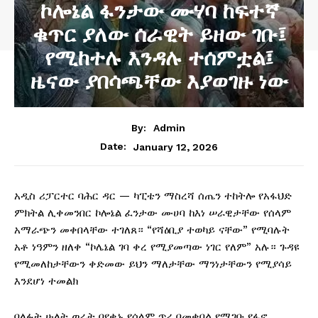
ኮሎኔል ፋንታው ሙሃባ ከፍተኛ
ቁጥር ያለው ሰራዊት ይዘው ገቡ፤
የሚከተሉ እንዳሉ ተሰምቷል፤
ዜናው ያበሳጫቸው እያወገዙ ነው
By:
Admin
January 12, 2026
Date:
አዲስ ሪፓርተር ባሕር ዳር — ካፒቴን ማስረሻ ሰጤን ተከትሎ የአፋህድ
ምክትል ሊቀመንበር ኮሎኔል ፈንታው ሙሀባ ከእነ ሠራዊታቸው የሰላም
አማራጭን መቀበላቸው ተገለጸ። “የሻዕቢያ ተወካይ ናቸው” የሚባሉት
አቶ ነዓምን ዘለቀ “ኮሌኔል ገባ ቀረ የሚያመጣው ነገር የለም” አሉ። ጉዳዩ
የሚመለከታቸውን ቀድመው ይህን ማለታቸው ማንነታቸውን የሚያሳይ
እንደሆነ ተመልክ
ባለፉት ሁለት ወራት በየቀኑ የሰላም ጥሪ በመቀበል የሚገቡ የፋኖ