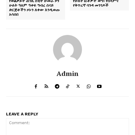
የወልቃይት ጠገዴ ሰቲት ሁመራ ዞን
የሁለት ፎቶዎች ወግ፤ የሰላምና
ሁለት ዓለም ዓቀፍ ግብረ ሰናይ
የቅጥረኛ ባንዳ መንገዶች
ድርጅቶችን ዞኑን ለቀው እንዲወጡ
አሳሰበ
Admin
LEAVE A REPLY