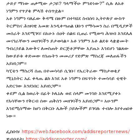
ታድያ ማነው ጠቃሚው ታጋይ? ዓላማችሁ ምንድነው?” ሲሉ ለአቶ
ነዓምን የጥያቄ ምላሽ ተሰጥቷል።
አቶ ነዓምን ባለፈው ቅዳሜ በዙም በተካሄደ ስብሰባ ኢትዮጵያ ውስጥ
ትርምስና ሕዝባዊ አመጽ እንዲቀጣጠል ህቡን የማሳመን ስራ በሚዲያዎች
መሰራት እንደሚገባ፣ በአሁኑ ሰዐት ሰልፍ ቢጠራ የሚወጣ ሕዝብ እንደሌለ
መናገራቸውን መዘገባችን ይታወሳል። አቶ ነዓምን አቶ ልደቱ ላቋቋሙት
ግብረኃይል እውቅና ለመስጠት ድርጅቶቻቸው እያጤኑ እንደሆነ ገልጸው
ከውይይቱ ቀድመው የሰጡትን መመሪያ የድምጽ ማስረጃ መለጠፋችን
አይዘነጋም።
ካፒቴን ማስረሻ ሰጤ በተመሳሳይ ሲገቡ፣ የኤርትራው ማስታወቂያ
ሚኒስትር አፈ ቀላጤ ልክ እንደ አቶ ነዓምን በፍጥነት ተመሳሳይ ቲዊት
አድርገው እንደነበር አይዘነጋም።
ቀደም ሲል ከወራት በፊት ኮሌኔሉ ወደ ሰላም መንገድ እንደሚያቀኑ
የእሳቸውን የቅርብ ሰው ጠቅሰን መዘገባችን አይዘነጋም። አሁንም
እንደሚሰማው ከሆነ በቅርቡ ሌሎች ኃይሎችም ይገባሉ ተብሎ እየተጠበቀ
ነው።
ፌስቡክ፡
https://web.facebook.com/addisreporternews/
ዌብሳይት፡
https://addisreporter.com/