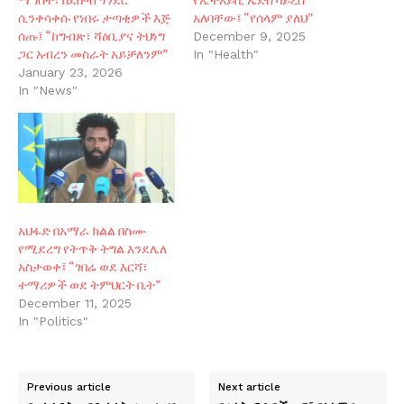
ሲንቀሳቀሱ የነበሩ ታጣቂዎች እጅ
አለባቸው፤ “የሰላም ያለህ”
ሰጡ፤ “ከግብጽ፣ ሻዕቢያና ትህነግ
December 9, 2025
ጋር አብረን መስራት አይቻለንም”
In "Health"
January 23, 2026
In "News"
አህፋድ በአማራ ክልል በስሙ
የሚደረግ የትጥቅ ትግል እንደሌለ
አስታወቀ፤ “ገበሬ ወደ እርሻ፣
ተማሪዎች ወደ ትምህርት ቤት”
December 11, 2025
In "Politics"
Previous article
Next article