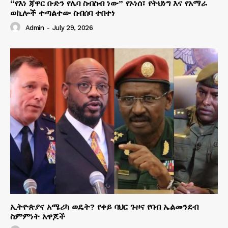
“የእነ ጃዋር ቡድን የሌባ ስብስብ ነው” የኦነሰ፣ የትህነግ እና የአማራ
ወኪሎች ተጣልተው ስብሰባ ተበተነ
Admin
-
July 29, 2026
ኢትዮጵያና አሜሪካ ወዴት? የቀይ ባህር ጉዞና የባብ ኤልመንደብ
ስምምነት አዋጆች