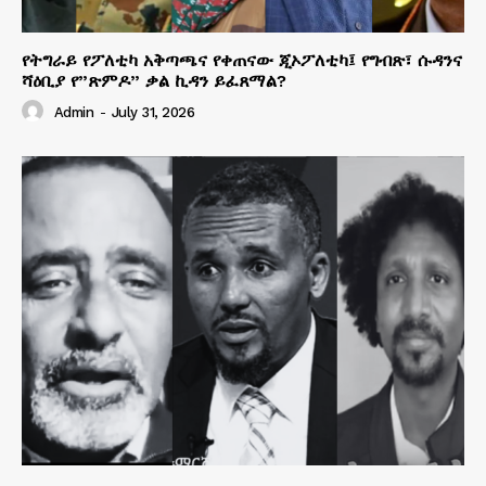
የትግራይ የፖለቲካ አቅጣጫና የቀጠናው ጂኦፖለቲካ፤ የግብጽ፣ ሱዳንና
ሻዕቢያ የ”ጽምዶ” ቃል ኪዳን ይፈጸማል?
Admin
-
July 31, 2026