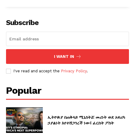
Subscribe
I WANT IN
I've read and accept the
Privacy Policy
.
Popular
ኢትዮጵያ በጠቅላይ ሚኒስትሯ መሪነት ወደ አፍሪካ
ኃያልነት እየተሸጋገረች ነው፤ ፈርስት ፖስት