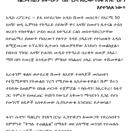
እየተገለጸ ነው።
አዲስ ሪፖርተር – ይፋ በተደረገው አዲስ ሹመት መሰረት፣ የአርሚ 50
አዛዥ ወዲ ኤምባቲ የትግራይ ኃይሎች ዋና አዛዥ በመሆን ሌተናል ታደሰ
ወረደን ተክተዋል። ታደሰ ወረደ ከትግራይ ርዕሰ መስተዳድርነታቸው
በተጨማሪ ይዘውት የነበረውን የጸጥታ ጉዳይ ኃላፊነት የተነጠቁት አዲስ
ለሚጀመረው ኦፕሬሽን ሊታመኑ ባለመቻላቸው እንደሆነ ተመልክቷል።
የደቡብ ግንባር አዛዥ ዮሐንስ መዲድ የትግራይ ሰራዊት ዘመቻ ኃላፊ፣
ማሾ በየነ የመረጃ እንዲሁም፣ ምግበይ የስልጠና ኃላፊ ሆነው ተሹመዋል።
አራቱንም ቁልፍ ወታደራዊ ሹመት ለአደዋ ተወላጆች መሰጠቱን
የተሿሚዎቹን የትውልድ ሃረግ የሚያውቁ አስታውቀዋል። ሹም ሽሩን
ተከትሎ በጠለምት በኩል ጦርነት ተጀምሯል ። ከሱዳን፣ ከኤርትራ፣ ከፋኖ
ጋር ጥምረት በመፈጠር ትህነግ የውጊያ አቅሙን ማሳደጉን ደጋፊ የሆኑ
የመገናኛ ዘዴዎች አስቀድመው ሲያስታውቁ እንደነበር ይታወሳል።
ፋኖ፣ ሱዳን፣ ሻዕቢያና ትህነግ በጋራ ኢትዮጵያን ለመውጋት የደረሱበትን
ስምምነት “ትግሉ ተጠልፏል” በማለት ወደ ሰላማዊ መንገድ የተመለሱ