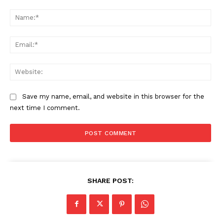
Comment:
Na
Ema
Web
Save my name, email, and website in this browser for the
next time I comment.
SHARE POST: