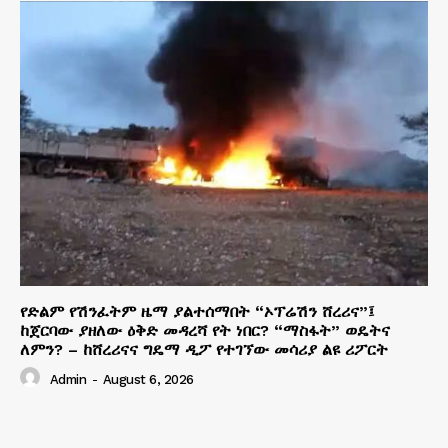
የድልም የሽንፈትም ዜማ ያልተሰማበት “ኦፕሬሽን ሸረሪና”፤
ከጀርባው ያዘለው ዕቅድ መዳረሻ የት ነበር? “ማስፋት” ወዴትና
ለምን? – ከሸረሪናና ግዴማ ዲፖ የተገኘው መሳሪያ ልዩ ሪፖርት
Admin
-
August 6, 2026