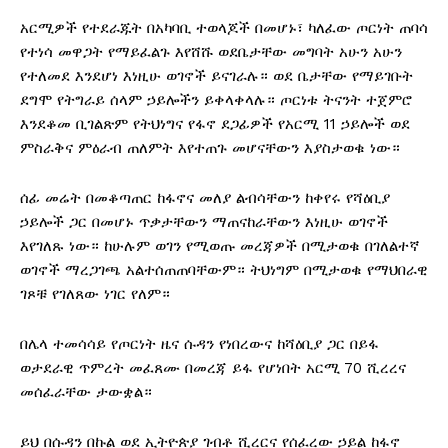
አርሚዎች የተደራጁት በአካባቢ ተወላጆች በመሆኑ፣ ካለፈው ጦርነት ጠባሳ
የተነሳ መዋጋት የማይፈልጉ እየሸሹ ወደቤታቸው መግባት አሁን አሁን
የተለመደ እንደሆነ እነዚሁ ወገኖች ይናገራሉ። ወደ ቤታቸው የማይገቡት
ደግሞ የትግራይ ሰላም ኃይሎችን ይቀላቀላሉ። ጦርነቱ ትናንት ተጀምሮ
እንደቆመ ቢገልጽም የትህነግና የፋኖ ደጋፊዎች የአርሚ 11 ኃይሎች ወደ
ምስራቅና ምዕራብ ጠለምት እየተጠጉ መሆናቸውን እያስታወቁ ነው።
ሰፊ መሬት በመቆጣጠር ከፋኖና መለያ ልብሳቸውን ከቀየሩ የሻዕቢያ
ኃይሎች ጋር በመሆኑ ጥቃታቸውን ማጠናከራቸውን እነዚሁ ወገኖች
እየገለጹ ነው። ከሁሉም ወገን የሚወጡ መረጃዎች በሚታወቁ በገለልተኛ
ወገኖች ማረጋገጫ አልተሰጠጠባቸውም። ትህነግም በሚታወቁ የማህበራዊ
ገጾቹ የገለጸው ነገር የለም።
በሌላ ተመሳሳይ የጦርነት ዜና ሱዳን የነበረውና ከሻዕቢያ ጋር በይፋ
ወታደራዊ ጥምረት መፈጸሙ በመረጃ ይፋ የሆነበት አርሚ 70 ሺረረና
መሰፈራቸው ታውቋል።
ይህ በሱዳን በኩል ወደ ኢትዮጵያ ገብቶ ሺረርና የሰፈረው ኃይል ከፋኖ