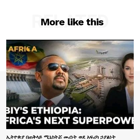
RELATED
More like this
ኢትዮጵያ በጠቅላይ ሚኒስትሯ መሪነት ወደ አፍሪካ ኃያልነት