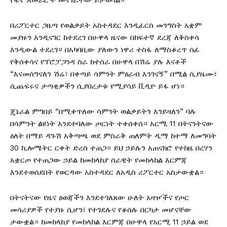
የፋኖ አመራሮች መናገራቸው ይታወሳል።
በሪፖርተር ጋዜጣ የወልቃይት አስተዳደር እንዲፈርስ መንግስት አቋም
መያዙን እንዲናገር ከተደረገ በሁዋላ ዜናው በከፍተኛ ደረጃ ለቅስቀሳ
እንዲውል ተደረገ። በአካባቢው ያለውን ነዋሪ ተስፋ ለማስቆረጥ ሰፊ
የቅሰቀሳና የፕሮፓጋንዳ ስራ ከተሰራ በሁዋላ በሽሬ ያሉ እናቶች
“እናመሰግናለን ሽሬ፣ በቀጣይ ሳምንት ምዕራብ እንገናኝ” በሚል ሲያዜሙ፣
ሲጨፍሩና ታጣቂዎችን ሲያበረታቱ የሚያሳይ ቪዲዮ ይፋ ሆነ።
ጄኔራል ምግበይ “በሚቀጥለው ሳምንት ወልቃይትን እንይዛለን” ባሉ
በሳምንት ልዩነት እንደተባለው ጦርነት ተቀሰቀሰ። አርሚ 11 በትናንትናው
ዕለት በማይ ዳጉሽ አቅጣጫ ወደ ምስራቅ ጠለምት ዲማ ከተማ ለመግባት
30 ኪሎሜትር ርቀት ድረስ ተጠጋ። ይህ ኃይሉን አጠናክሮ የተከዜ በረሃን
አቋርጦ የተጠጋው ኃይል ከመከላከያ ሰራዊት የመከላከል እርምጃ
እንደተወሰደበት የወርዳው አስተዳደር ለአዲስ ሪፖርተር አስታውቋል።
በትናትናው የዜና ዕወጃችን እንደተገለጸው ሁለት አዛዦችና የጦር
መሳሪያዎች የተያዙ ሲሆን፣ የተገደሉና የቆሰሉ በርካታ መሆናቸው
ታውቋል። ከመከላከያ የመከላከል እርምጃ በሁዋላ የአርሚ 11 ኃይል ወደ