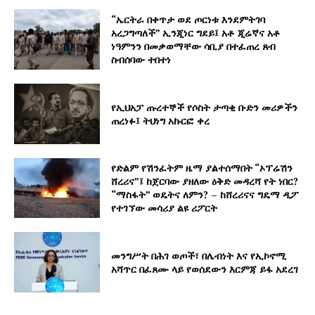
“ኤርትራ በቀጥታ ወደ ጦርነቱ እንደምትገባ
አረጋግጣለች” ኢንጂነር ግደይ፤ አቶ ጂሬኛና አቶ
ነዓምንን በመቃወማቸው ሳቢያ በተፈጠረ ጸብ
ስብሰባው ተበተነ
የኢህአፓ ጡረተኞች የሶስት ታጣቂ ቡድን መሪዎችን
ጠረነፉ፤ ትህነግ አኩርፎ ቀረ
የድልም የሽንፈትም ዜማ ያልተሰማበት “ኦፕሬሽን
ሸረሪና”፤ ከጀርባው ያዘለው ዕቅድ መዳረሻ የት ነበር?
“ማስፋት” ወዴትና ለምን? – ከሸረሪናና ግዴማ ዲፖ
የተገኘው መሳሪያ ልዩ ሪፖርት
መንግሥት በሕገ ወጦች፣ በሌብነት እና የኢኮኖሚ
አሻጥር በፈጸሙ ላይ የወሰደውን እርምጃ ይፋ አደረገ