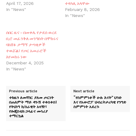
ተላካሊ አላቸው
April 17, 2026
In "News"
February 8, 2026
In "News"
ሰበር ዜና – በመቀሌ የታደሰ ወረደ
ቢሮ መፈንቅለ መንግስት በሞከሩና
ባከሸፉ ታማኝ ታጣቂዎች
ተወሯል፤ የጦር አመራሮች
እየመከሩ ነው
December 4, 2025
In "News"
Previous article
Next article
ተከዜን ለመሻገር ያለመ ጦርነት
“የስምምነቶች ሁሉ እናት” ህንድ
በጠለምት ማይ ዳጉሽ ተቀሰቀሰ፤
እና የአውሮፓ ህብረትታሪካዊ የንግድ
የትህነግ ክ/ሰራዊት አዛዥ፣
ስምምነት አደረጉ
የሎጂስቲክ ኃላፊና መሳሪያ
ተማርኳል