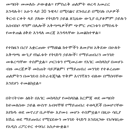
መጣበት መመለሱ ታውቋል። የምስራቅ ጠለምት ወረዳ አመራር
እንዳሉት፣ አሁን ላይ 30 ጉዊላ፣ በሚባልና ደገብራይ በሚባሉ ቦታዎች
ቅርብ ርቀት ላይ ያለው የትህነግ ኃይል ለጊዜው ውጊያ ቢያቆምም ኃይሉን
አሰብስቦ ዳግም በሌሎች አቅጣጫዎችም ጭምር ጦርነቱን በማስፋት
የመቀጠል ዕቅድ እንዳለ መረጃ እንዳላቸው አመልክተዋል።
የተከዜን በረሃ አቋርጠው የማዕከል ከተሞችን ለመያዝ አቅደው በሁለት
አቅጣጫ ውጊያ የከፈቱት የትህነግ ኃይሎች፣ የማይጠብሪን መንገድ
መቁረጣቸው ተሰምቷል። ጦርነቱን የሚመራው የአገር መከላከያ በመሆኑ
ብዙ መረጃዎች መስጠት ባይቻልም፣ የማይጠብሪ መንገድ የተቆረጠው
ጠለምትን በመገደብ ስትራቴጂካል ጥቅም እናገኛለን ብለው በማሰባቸው
እንደሆነ ተመልክቷል።
በትናትናው ዕለት በአገር መከላከያ የመከላከል እርምጃ ወደ መጣበት
ከተመለሰው ኃይል ውስጥ አብዛኞቹ የማይጠብሪ ተወላጆች በመሆናቸው
እየከዱ ወደ መኖሪያ ቤታቸው እያመሩ መሆኑ ተሰምቷል። በዚሁ ሳቢያ
ከሽሬ ወደ ማይጠብሪ የሚሄደውን መንገድ ትህነግ እንደዘጋው የአካባቢው
የአዲስ ሪፖርተር ተባባሪ አስታውቋል።