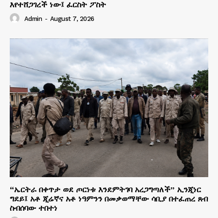
እየተሸጋገረች ነው፤ ፈርስት ፖስት
Admin
-
August 7, 2026
“ኤርትራ በቀጥታ ወደ ጦርነቱ እንደምትገባ አረጋግጣለች” ኢንጂነር
ግደይ፤ አቶ ጂሬኛና አቶ ነዓምንን በመቃወማቸው ሳቢያ በተፈጠረ ጸብ
ስብሰባው ተበተነ