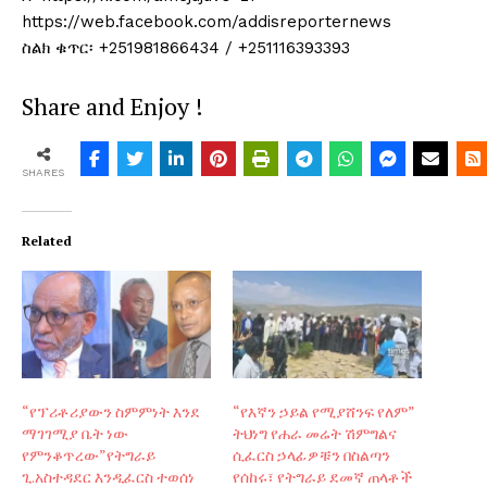
https://web.facebook.com/addisreporternews
ስልክ ቁጥር፡ +251981866434 / +251116393393
Share and Enjoy !
SHARES
Related
“የፕሪቶሪያውን ስምምነት እንደ
“የእኛን ኃይል የሚያሸንፍ የለም”
ማገገሚያ ቤት ነው
ትህነግ የሐራ መሬት ሽምግልና
የምንቆጥረው”የትግራይ
ሲፈርስ ኃላፊዎቹን በስልጣን
ጊ.አስተዳደር እንዲፈርስ ተወሰነ
የሰከሩ፣ የትግራይ ደመኛ ጠላቶች