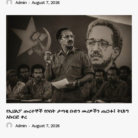
Admin
-
August 7, 2026
የኢህአፓ ጡረተኞች የሶስት ታጣቂ ቡድን መሪዎችን ጠረነፉ፤ ትህነግ
አኩርፎ ቀረ
Admin
-
August 7, 2026