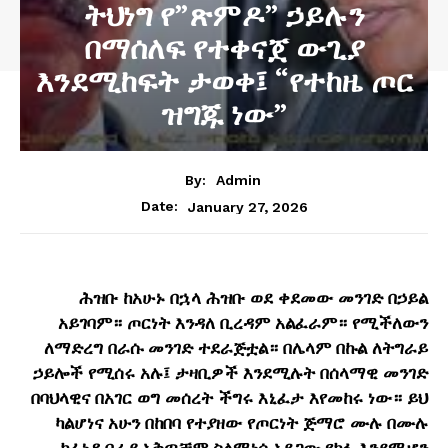
ትህነግ የ”ጽምዶ” ኃይሉን
በማሰለፍ የተቀናጀ ውጊያ
እንደሚከፍት ታወቀ፤ “የተከዜ ጦር
ዝግጁ ነው”
By:
Admin
January 27, 2026
Date:
ሕዝቡ ከአሁኑ በኋላ ሕዝቡ ወደ ቀደመው መንገድ በኃይል
አይገባም። ጦርነት እንዳለ ቢረዳም አልፈራም። የሚችለውን
ለማድረግ በራሱ መንገድ ተደራጅቷል። በሌላም በኩል ለትግራይ
ኃይሎች የሚሰሩ አሉ፤ ታዛቢዎች እንደሚሉት በሰላማዊ መንገድ
በባህላዊና በአገር ወግ መሰረት ችግሩ እኒፈታ እየመከሩ ነው። ይህ
ካልሆነና አሁን በከበባ የተያዘው የጦርነት ጅማሮ ሙሉ በሙሉ
ከፈነዳ በራያ አቅጣቻም ስለሚነሳ አደጋው የከፋ እንደሚሆን