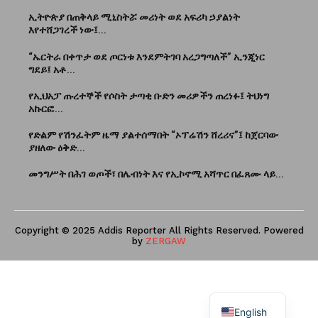
ኢትዮጵያ በጠቅላይ ሚኒስትሯ መሪነት ወደ አፍሪካ ኃያልነት
እየተሸጋገረች ነው፤...
“ኤርትራ በቀጥታ ወደ ጦርነቱ እንደምትገባ አረጋግጣለች” ኢንጂነር
ግደይ፤ አቶ...
የኢህአፓ ጡረተኞች የሶስት ታጣቂ ቡድን መሪዎችን ጠረነፉ፤ ትህነግ
አኩርፎ...
የድልም የሽንፈትም ዜማ ያልተሰማበት “ኦፕሬሽን ሸረሪና”፤ ከጀርባው
ያዘለው ዕቅድ...
መንግሥት በሕገ ወጦች፣ በሌብነት እና የኢኮኖሚ አሻጥር በፈጸሙ ላይ...
Copyright © 2025 Addis Reporter All Rights Reserved. Powered
by
ZERGAW
English