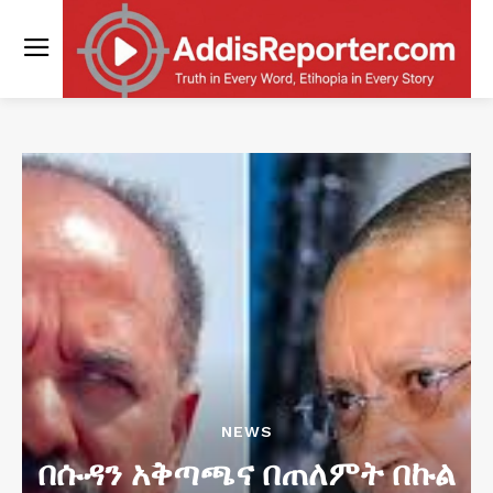
NEWS
በሱዳን አቅጣጫና በጠለምት በኩል