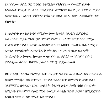
የአካባቢው ኃይል ጋር ግንባር ገጥሟል። የአካባቢው የመረጃ ሰዎች
እንዳሉት የካቲት 11 ቀንን በወልቃይት ለማክበር ከፋኖ ጋር የጥምር ጥቃት
ለመሰንዘርና፣ እነሱን ተከትሎ የሻዕቢያ ኃይል ሙሉ ደጋፍ ለመስጠት ቦታ
ይዘዋል።
የወልቃይት ዞን ስለጉዳዩ የሚያውቀው እንዳለ ከአዲስ ሪፖርተር
ለቀረበለት ጥያቄ “እኛ ጋር ምንም የለም። ሁሌም ዝግጁ ነን” የሚል
ምላሽ ሰጥተዋል። የአገር መከላከያ ድንበር አካባቢ በመሆኑ ሰፊ ዝግጅት
እንዳለ ያመለከቱት እንደሚሉት የትህነግ፣ ፋኖና ሻዕቢያ ኃይሎች
በወልቃይት አቅጣጫ ከመጡ ሙሉ የተከዜ ኃይል፣ መከላከያና ራሱን
ያደራጀው ሕዝብ ይሆናል ያሉትን ርምጃ ይጀመራሉ።
ይህ በንዲህ እንዳለ የአማራ ፋኖ ብሄራዊ ንቅናቄ መሪ ዘመነ ካሴ በኤርትራ
ከፍስሃ ማንጁስ ጋር ከተገናኑ በሁዋላ የደረሱበት ስምምነት ታውቋል።
በኦምሃጀር በተደረገ የጋራ ውይይት ትህነግ ለፋኖ ሎጂስቲክ፣ በጦርነት
ለሚጎዱ የሕክምና፣ የጦር ሜዳ የወጊያ ታክቲክ ንድፍ ድጋፍ፣ በሚደረገበት
አግባብ ዝርዝር ስምምነት አድርገዋል።