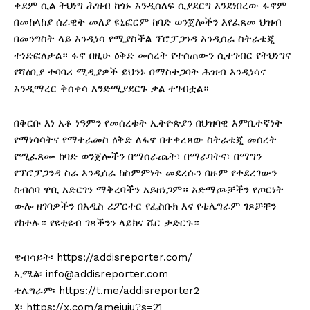
ቀደም ሲል ትህነግ ሕዝብ ከጎኑ እንዲሰለፍ ሲያደርግ እንደነበረው ፋኖም
በመከላከያ ሰራዊት መለያ ዩኒፎርም ከባድ ወንጀሎችን እየፈጸመ ህዝብ
በመንግስት ላይ እንዲነሳ የሚያስችል ፕሮፓጋንዳ እንዲሰራ ስትራቴጂ
ተነድፎለታል። ፋኖ በዚሁ ዕቅድ መሰረት የተሰጠውን ሲተገብር የትህነግና
የሻዕቢያ ተባባሪ ሚዲያዎች ይህንኑ በማስተጋባት ሕዝብ እንዲነሳና
እንዲማረር ቅሰቀሳ እንድሚያደርጉ ቃል ተገብቷል።
በቅርቡ እነ አቶ ነዓምን የመሰረቱት ኢትዮጵያን በህዝባዊ እምቢተኛነት
የማነሳሳትና የማተራመስ ዕቅድ ለፋኖ በተቀረጸው ስትራቴጂ መሰረት
የሚፈጸሙ ከባድ ወንጀሎችን በማሰራጨት፣ በማራባትና፣ በማግን
የፕሮፓጋንዳ ስራ እንዲሰራ ከስምምነት መደረሱን በዙም የተደረገውን
ስብሰባ ዋቢ አድርገን ማቅረባችን አይዘነጋም። አድማጮቻችን የጦርነት
ውሎ ዘገባዎችን በአዲስ ሪፖርተር የፌስቡክ እና የቴሌግራም ገጾቻቸን
የከተሉ። የዩቲዩብ ገጻችንን ላይክና ሼር ታድርጉ።
ዌብሳይት፡ https://addisreporter.com/
ኢሜል፡ info@addisreporter.com
ቴሌግራም፡ https://t.me/addisreporter2
X፡ https://x.com/amejuju?s=21