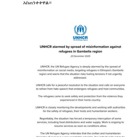
አስጠንቀቀዋል።