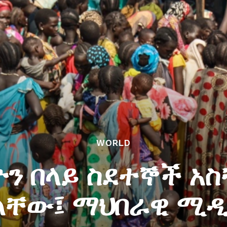
WORLD
ን በላይ ስደተኞች አስ
ላቸው፤ ማህበራዊ ሚ