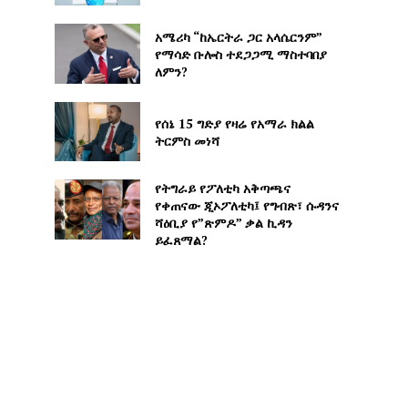
ት
አሜሪካ “ከኤርትራ ጋር አላሴርንም”
የማሳድ ቡሎስ ተደጋጋሚ ማስተባበያ
ለምን?
የሰኔ 15 ግድያ የዛሬ የአማራ ክልል
ትርምስ መነሻ
የትግራይ የፖለቲካ አቅጣጫና
የቀጠናው ጂኦፖለቲካ፤ የግብጽ፣ ሱዳንና
ሻዕቢያ የ”ጽምዶ” ቃል ኪዳን
ይፈጸማል?