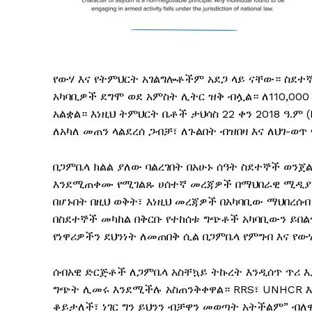
የውሃ እና የትምህርት አገልግሎቶችም አደጋ ላይ ናቸው። ስደተኞ
አካባቢዎች ደግሞ ወደ አምስት ሊትር ዝቅ ብሏል። ለ110,000
አልቋል። እነዚህ ትምህርት ቤቶች ታህሳስ 22 ቀን 2018 ዓ.ም 
ለአካለ መጠን ላልደረሰ ጋብቻ፣ ለጉልበት ብዝበዛ እና ለህገ-
በጋምቤላ ክልል ያለው ባልረገበት በአሁኑ ሰዓት ስደተኞች ወን
እንደሚጠቀሙ የሚገልጹ ሀሰተኛ መረጃዎች በማህበራዊ ሚዲያ ላ
በሆኑበት በዚህ ወቅት፣ እነዚህ መረጃዎች በአካባቢው ማህበረሰብ
በስደተኞች መካከል በቅርቡ የተከሰቱ ግጭቶች አካባቢውን ይበል
የነዋሪዎችን ደህንነት ለመጠበቅ ሲል በጋምቤላ የምግብ እና የው
ሰብአዊ ድርጅቶች ለጋምቤላ አስቸኳይ ትኩረት እንዲሰጥ ጥሪ እ
ግጭት ሊመሩ እንደሚችሉ አስጠንቅቀዋል። RRS፣ UNHCR እ
ቆይታለች፣ ነገር ግን ይህንን ብቻዋን መወጣት አትችልም” ብለ