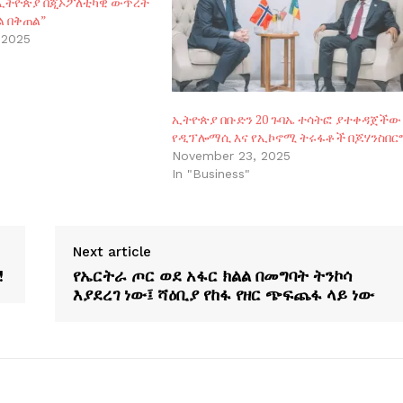
! ኢትዮጵያ በጂኦፖለቲካዊ ውጥረት
ል በቅጠል”
 2025
ኢትዮጵያ በቡድን 20 ጉባኤ ተሳትፎ ያተቀዳጀችው
የዲፕሎማሲ እና የኢኮኖሚ ትሩፋቶች በጆሃንስበር
November 23, 2025
In "Business"
Next article
!
የኤርትራ ጦር ወደ አፋር ክልል በመግባት ትንኮሳ
እያደረገ ነው፤ ሻዕቢያ የከፋ የዘር ጭፍጨፋ ላይ ነው