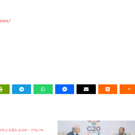
news/
 ስትራቴጂክ ሐብት – የግራጫ