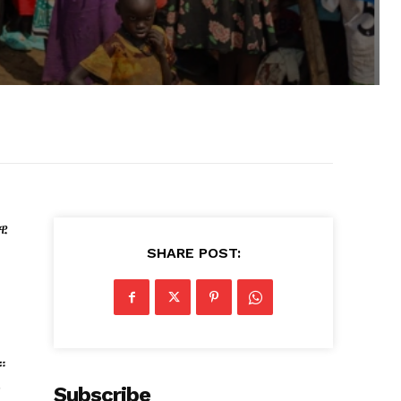
ዊ
SHARE POST:
።
ሉ
Subscribe