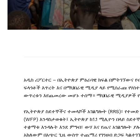
አዲስ ሪፖርተር – በኢትዮጵያ ምዕራባዊ ክፍል በምትገኘውና የ
ፍላጎቶች እጥረት እና በማህበራዊ ሚዲያ ላይ የሚሰራጩ የሃሰተ
ውጥረቱን እየጨመረው መሆኑ ተሰማ። ማህበራዊ ሚዲያዎች የሚ
የኢትዮጵያ ስደተኞችና ተመላሾች አገልግሎት (RRS)፣ የተመድ
(WFP) እንዳስታወቁት፤ ኢትዮጵያ ከ1.1 ሚሊዮን በላይ ስደ
ተቋማቱ እንዳሉት እንደ ምግብ፣ ውሃ እና የጤና አገልግሎት ያሉ
አክለውም በአጭር ጊዜ ውስጥ ተጨማሪ የገንዘብ ድጋፍ ካልተገ