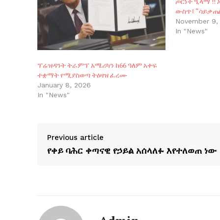
ጦርነት ዒላማ !
ውስጥ፤ “ሳይቃጠ
November 9,
In "News"
ፕሬዝዳንት ትራምፕ አሜሪካን ከ66 ዓለም አቀፍ
ተቋማት የሚያስወጣ ትዕዛዝ ፈረሙ
January 8, 2026
In "News"
Previous article
የቀይ ባሕር ቀጣናዊ የኃይል አሰላለፉ እየተለወጠ ነው 