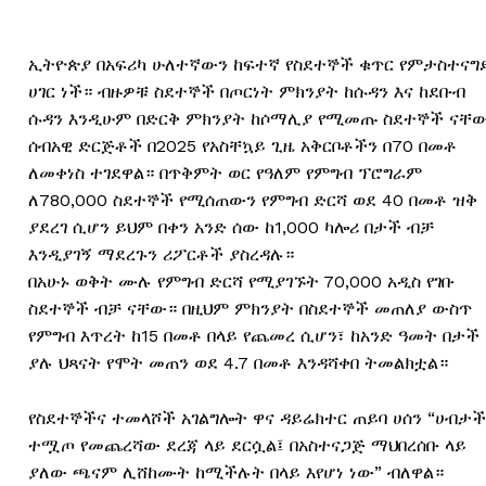
ኢትዮጵያ በአፍሪካ ሁለተኛውን ከፍተኛ የስደተኞች ቁጥር የምታስተናግ
ሀገር ነች። ብዙዎቹ ስደተኞች በጦርነት ምክንያት ከሱዳን እና ከደቡብ
ሱዳን እንዲሁም በድርቅ ምክንያት ከሶማሊያ የሚመጡ ስደተኞች ናቸ
ሰብአዊ ድርጅቶች በ2025 የአስቸኳይ ጊዜ አቅርቦቶችን በ70 በመቶ
ለመቀነስ ተገደዋል። በጥቅምት ወር የዓለም የምግብ ፕሮግራም
ለ780,000 ስደተኞች የሚሰጠውን የምግብ ድርሻ ወደ 40 በመቶ ዝቅ
ያደረገ ሲሆን ይህም በቀን አንድ ሰው ከ1,000 ካሎሪ በታች ብቻ
እንዲያገኝ ማደረጉን ሪፖርቶች ያስረዳሉ።
በአሁኑ ወቅት ሙሉ የምግብ ድርሻ የሚያገኙት 70,000 አዲስ የገቡ
ስደተኞች ብቻ ናቸው። በዚህም ምክንያት በስደተኞች መጠለያ ውስጥ
የምግብ እጥረት ከ15 በመቶ በላይ የጨመረ ሲሆን፣ ከአንድ ዓመት በታች
ያሉ ህጻናት የሞት መጠን ወደ 4.7 በመቶ እንዳሻቀበ ትመልክቷል።
የስደተኞችና ተመላሾች አገልግሎት ዋና ዳይሬክተር ጠይባ ሀሰን “ሀብታች
ተሟጦ የመጨረሻው ደረጃ ላይ ደርሷል፤ በአስተናጋጅ ማህበረሰቡ ላይ
ያለው ጫናም ሊሸከሙት ከሚችሉት በላይ እየሆነ ነው” ብለዋል።