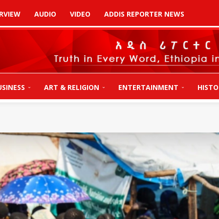
RVIEW
AUDIO
VIDEO
ADDIS REPORTER NEWS
USINESS
ART & RELIGION
ENTERTAINMENT
HISTO