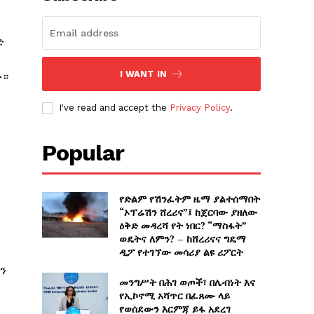
ድ
I WANT IN
ው።
I've read and accept the
Privacy Policy
.
Popular
የድልም የሽንፈትም ዜማ ያልተሰማበት
“ኦፕሬሽን ሸረሪና”፤ ከጀርባው ያዘለው
ዕቅድ መዳረሻ የት ነበር? “ማስፋት”
ወዴትና ለምን? – ከሸረሪናና ግዴማ
ዲፖ የተገኘው መሳሪያ ልዩ ሪፖርት
ን
መንግሥት በሕገ ወጦች፣ በሌብነት እና
የኢኮኖሚ አሻጥር በፈጸሙ ላይ
የወሰደውን እርምጃ ይፋ አደረገ