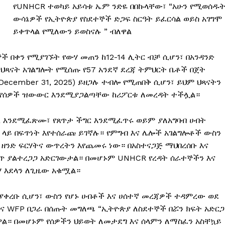
የUNHCR ተወካይ አይሳቱ ኤም ንድዬ በበኩላቸው፣ “አሁን የሚወሰዱ
ውሳኔዎች የኢትዮጵያ የስደተኞች ድጋፍ ስርዓት ይፈርሳል ወይስ አገግሞ
ይቀጥላል የሚለውን ይወስናሉ ” ብለዋል
ች በቀን የሚያገኙት የውሃ መጠን ከ12-14 ሊትር ብቻ ሲሆን፣ በአንዳንድ
 ህጻናት አገልግሎት የሚሰጡ የ57 አንደኛ ደረጃ ትምህርት ቤቶች በጀት
(December 31, 2025) ይዘጋሉ ተብሎ የሚጠበቅ ሲሆን፣ ይህም ህጻናትን
ወጥ የሰዎች ዝውውር እንደሚያጋልጣቸው ከሪፖርቱ ለመረዳት ተችሏል።
ጀል እንደሚፈጽሙ፣ የጸጥታ ችግር እንደሚፈጥሩ ወይም ያለአግባብ ሀብት
ይ በፍጥነት እየተሰራጩ ይገኛሉ። የምግብ እና ሌሎች አገልግሎቶች ውስን
 ዘንድ ፍርሃትና ውጥረትን እየጨመሩ ነው። በአስተናጋጅ ማህበረሰቡ እና
ጥ ያልተረጋጋ አድርገውታል። በመሆኑም UNHCR የረዳት ሰራተኞችን እና
ሃ እደላን ለጊዜው አቁሟል።
ያቀረቡ ሲሆን፣ ውስን የሆኑ ሀብቶች እና ሀሰተኛ መረጃዎች ተዳምረው ወደ
ና WFP በጋራ በሰጡት መግለጫ “ኢትዮጵያ ለስደተኞች በሯን ክፍት አድርጋ
ዋል። በመሆኑም የሰዎችን ህይወት ለመታደግ እና ሰላምን ለማስፈን አስቸኳይ