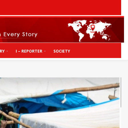
RY
I – REPORTER
SOCIETY