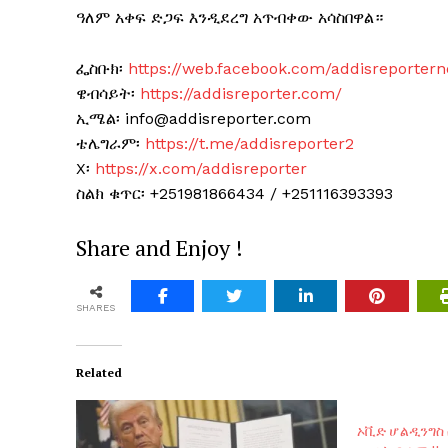
ዓለም አቀፍ ድጋፍ እንዲደረግ አጥብቀው አሳስበዋል።
ፌስቡክ፡
https://web.facebook.com/addisreporter
ዌብሳይት፡
https://addisreporter.com/
ኢሜል፡ info@addisreporter.com
ቴሌግራም፡
https://t.me/addisreporter2
X፡
https://x.com/addisreporter
ስልክ ቁጥር፡ +251981866434 / +251116393393
Share and Enjoy !
SHARES
Related
ኦቪድ ሆልዲንግስ