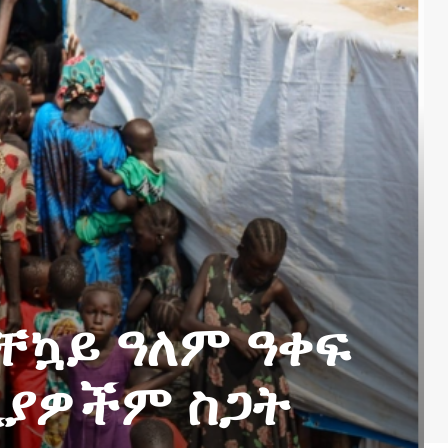
ቸኳይ ዓለም ዓቀፍ
ዲያዎችም ስጋት