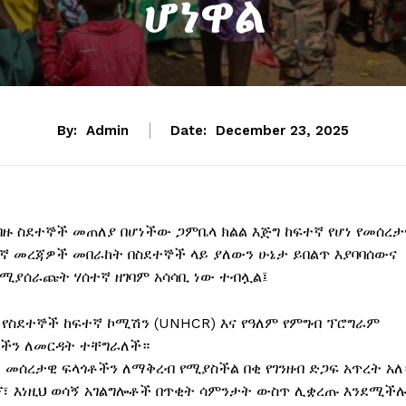
ሆነዋል
By:
Admin
Date:
December 23, 2025
ብዙ ስደተኞች መጠለያ በሆነችው ጋምቤላ ክልል እጅግ ከፍተኛ የሆነ የመሰረታ
ኛ መረጃዎች መበራከት በስደተኞች ላይ ያለውን ሁኔታ ይበልጥ እያባባሰውና
ያሰራጩት ሃሰተኛ ዘገባም አሳሳቢ ነው ተብሏል፤
 የስደተኞች ከፍተኛ ኮሚሽን (UNHCR) እና የዓለም የምግብ ፕሮግራም
ተኞችን ለመርዳት ተቸግራለች።
 መሰረታዊ ፍላጎቶችን ለማቅረብ የሚያስችል በቂ የገንዘብ ድጋፍ አጥረት አለ
ኘ፣ እነዚህ ወሳኝ አገልግሎቶች በጥቂት ሳምንታት ውስጥ ሊቋረጡ እንደሚች