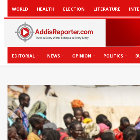
WORLD
HEALTH
ELECTION
LITERATURE
INTE
EDITORIAL
NEWS
OPINION
POLITICS
B