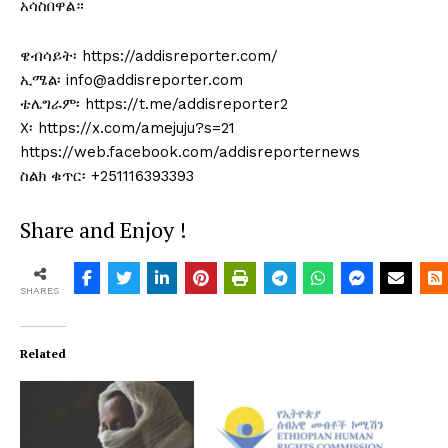
አሳስበዋል።
ዌብሳይት፡ https://addisreporter.com/
ኢሜል፡ info@addisreporter.com
ቴሌግራም፡ https://t.me/addisreporter2
X፡ https://x.com/amejuju?s=21
https://web.facebook.com/addisreporternews
ስልክ ቁጥር፡ +251116393393
Share and Enjoy !
SHARES
Related