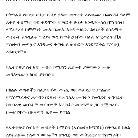
በትግራይ የፀጥታ ሁኔታ ዙሪያ ያለው ውጥረት እየጨመረ በመሄዱ፣ ዓለም
አቀፍ ተቋማት ወደ ቀድሞው የጦርነት ሁኔታ እንዳይመለስ በማሳሰብ
የፕሪቶሪያ ስምምነት ሙሉ በሙሉ እንዲተገበርና ልዩነቶች በሰላማዊ
ውይይት እንዲፈቱ ጥሪያቸውን ከማቅረባቸው ባለፈ አሚወሪካ የቪዛ
ማዕቀብ መጣሏና እገዳውና ቅጣቱ ሊጠነክርት እንደሚችል ማሳሰቧ
አይዘነጋም።
የኢትዮጵያ ሰብአዊ መብት ኮሚሽን ኢሰመኮ ያወጣውን ሙሉ
መግለጫውን ከስር ያንብቡ።
በክልሉ ወጣቶችን ከፈቃዳቸው ውጪ ወደ ወታደራዊ ሥልጠና
የማሰማራትና ሐሳብን በነጻነት የመግለጽ መብትን የመገደብ ተግባራት
ከሰብአዊ መብቶች መርሆዎች እና ከሕገ መንግሥቱ ጋር የሚጣረሱ
በመሆናቸው በአፋጣኝ ሊቆሙ ይገባል
የኢትዮጵያ ሰብአዊ መብቶች ኮሚሽን (ኢሰመኮ/ኮሚሽኑ) በትግራይ ክልል
እየተፈጸመ ያለውን ወጣቶችን በግዳጅ ወደ ውትድርና የማሰማራት፣