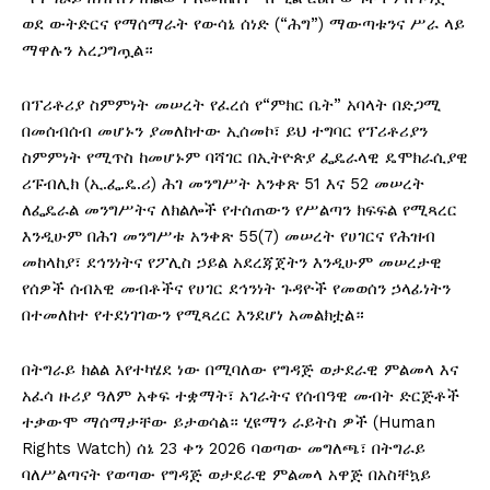
ወደ ውትድርና የማሰማራት የውሳኔ ሰነድ (“ሕግ”) ማውጣቱንና ሥራ ላይ
ማዋሉን አረጋግጧል።
በፕሪቶሪያ ስምምነት መሠረት የፈረሰ የ“ምክር ቤት” አባላት በድጋሚ
በመሰብሰብ መሆኑን ያመለከተው ኢሰመኮ፣ ይህ ተግባር የፕሪቶሪያን
ስምምነት የሚጥስ ከመሆኑም ባሻገር በኢትዮጵያ ፌዴራላዊ ዴሞክራሲያዊ
ሪፑብሊክ (ኢ.ፌ.ዴ.ሪ) ሕገ መንግሥት አንቀጽ 51 እና 52 መሠረት
ለፌዴራል መንግሥትና ለክልሎች የተሰጠውን የሥልጣን ክፍፍል የሚጻረር
እንዲሁም በሕገ መንግሥቱ አንቀጽ 55(7) መሠረት የሀገርና የሕዝብ
መከላከያ፣ ደኅንነትና የፖሊስ ኃይል አደረጃጀትን እንዲሁም መሠረታዊ
የሰዎች ሰብአዊ መብቶችና የሀገር ደኅንነት ጉዳዮች የመወሰን ኃላፊነትን
በተመለከተ የተደነገገውን የሚጻረር እንደሆነ አመልክቷል።
በትግራይ ክልል እየተካሄደ ነው በሚባለው የግዳጅ ወታደራዊ ምልመላ እና
አፈሳ ዙሪያ ዓለም አቀፍ ተቋማት፣ አገራትና የሰብዓዊ መብት ድርጅቶች
ተቃውሞ ማሰማታቸው ይታወሳል። ሂዩማን ራይትስ ዎች (Human
Rights Watch) ሰኔ 23 ቀን 2026 ባወጣው መግለጫ፣ በትግራይ
ባለሥልጣናት የወጣው የግዳጅ ወታደራዊ ምልመላ አዋጅ በአስቸኳይ