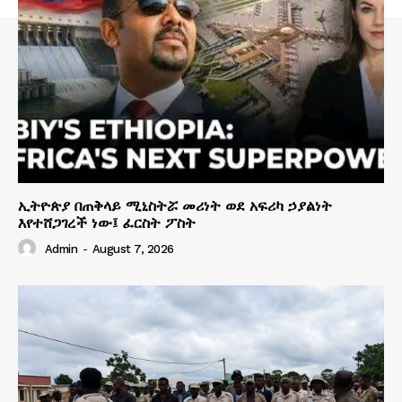
ኢትዮጵያ በጠቅላይ ሚኒስትሯ መሪነት ወደ አፍሪካ ኃያልነት
እየተሸጋገረች ነው፤ ፈርስት ፖስት
Admin
-
August 7, 2026