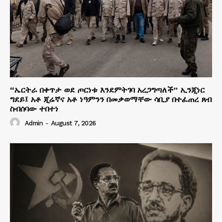
“ኤርትራ በቀጥታ ወደ ጦርነቱ እንደምትገባ አረጋግጣለች” ኢንጂነር
ግደይ፤ አቶ ጂሬኛና አቶ ነዓምንን በመቃወማቸው ሳቢያ በተፈጠረ ጸብ
ስብሰባው ተበተነ
Admin
-
August 7, 2026