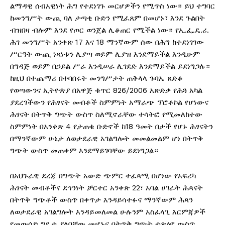
ልማዳዊ ሰብአዊነት ሕግ የተደነገጉ መርሆዎችን የሚጥስ ነው። ይህ ተግባር
ከመንግሥት ውጪ ባለ ታጣቂ ቡድን የሚፈጸም በመሆኑ፣ እንደ ጉልበት
ብዝበዛ ብሎም እንደ የጦር ወንጀል ሊቆጠር የሚችል ነው። የኢ.ፌ.ዴ.ሪ.
ሕገ መንግሥት አንቀጽ 17 እና 18 ማንኛውም ሰው በሕግ ከተደነገገው
ሥርዓት ውጪ ነጻነቱን ሊያጣ ወይም ሊያዝ እንደማይችል እንዲሁም
በግዳጅ ወይም በኃይል ሥራ እንዲሠራ ሊገደድ እንደማይችል ይደነግጋሉ።
ከዚህ በተጨማሪ በተባበሩት መንግሥታት ጠቅላላ ጉባኤ ጸድቆ
የወጣውንና ኢትዮጵያ በአዋጅ ቁጥር 826/2006 አጽድቃ የሕጓ አካል
ያደረገችውን የሕፃናት መብቶች ስምምነት አማራጭ ፕሮቶኮል የሆነውና
ሕፃናት በትጥቅ ግጭት ውስጥ ስለሚኖራቸው ተሳትፎ የሚመለከተው
ስምምነት በአንቀጽ 4 የታጠቁ ቡድኖች ከ18 ዓመት በታች የሆኑ ሕፃናትን
በማንኛውም ሁኔታ ለወታደራዊ አገልግሎት መመልመልም ሆነ በትጥቅ
ግጭት ውስጥ መጠቀም እንደማይገባቸው ይደነግጋል።
በአህጉራዊ ደረጃ በግጭት አውድ ጭምር ተፈጻሚ በሆነው የአፍሪካ
ሕፃናት መብቶችና ደኅንነት ቻርተር አንቀጽ 22፣ አባል ሀገራት ሕጻናት
በትጥቅ ግጭቶች ውስጥ በቀጥታ እንዳይሳተፉና ማንኛውም ሕጻን
ለወታደራዊ አገልግሎት እንዳይመለመል ሁሉንም አስፈላጊ እርምጃዎች
የመውሰድ ግዴታ ያለባቸው መሆኑና በትጥቅ ግጭት ተጽዕኖ ውስጥ