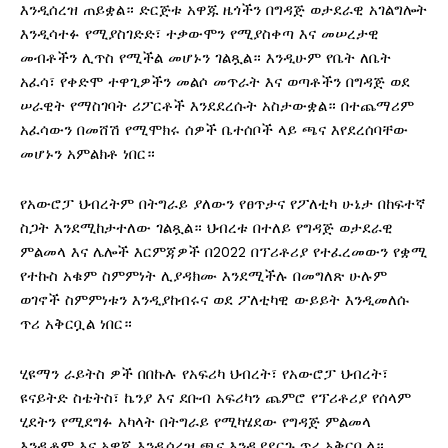
እንዲሰረዝ ጠይቋል። ድርጅቱ አዋጁ ዜጎችን በግዳጅ ወታደራዊ አገልግሎት
እንዲሳተፉ የሚያስገድድ፣ ተቃውሞን የሚያስቀጣ እና መሠረታዊ
መብቶችን ሊጥስ የሚችል መሆኑን ገልጿል። እንዲሁም የቤት ለቤት
አፈሳ፣ የቀድሞ ተዋጊዎችን መልሶ መጥራት እና ወጣቶችን በግዳጅ ወደ
ሠራዊት የማስገባት ሪፖርቶች እንደደረሱት አስታውቋል። በተጨማሪም
አፈሳውን በመሸሽ የሚሞክሩ ሰዎች ቤተሰቦች ላይ ጫና እየደረሰባቸው
መሆኑን አምልክቶ ነበር።
የአውሮፓ ህብረትም በትግራይ ያለውን የፀጥታና የፖለቲካ ሁኔታ በከፍተኛ
ስጋት እንደሚከታተለው ገልጿል። ህብረቱ በተለይ የግዳጅ ወታደራዊ
ምልመላ እና ሌሎች እርምጃዎች በ2022 በፕሪቶሪያ የተፈረመውን የቋሚ
የተኩስ አቁም ስምምነት ሊያዳክሙ እንደሚችሉ በመግለጽ ሁሉም
ወገኖች ስምምነቱን እንዲያከብሩና ወደ ፖለቲካዊ ውይይት እንዲመለሱ
ጥሪ አቅርቧል ነበር።
ሂዩማን ራይትስ ዎች በበኩሉ የአፍሪካ ህብረት፣ የአውሮፓ ህብረት፣
ዩናይትድ ስቴትስ፣ ኬንያ እና ደቡብ አፍሪካን ጨምሮ የፕሪቶሪያ የሰላም
ሂደትን የሚደግፉ አካላት በትግራይ የሚካሄደው የግዳጅ ምልመላ
እንዲቆም እና አዋጁ እንዲሰረዝ ጫና እንዲያደርጉ ጥሪ አቅርቧል።