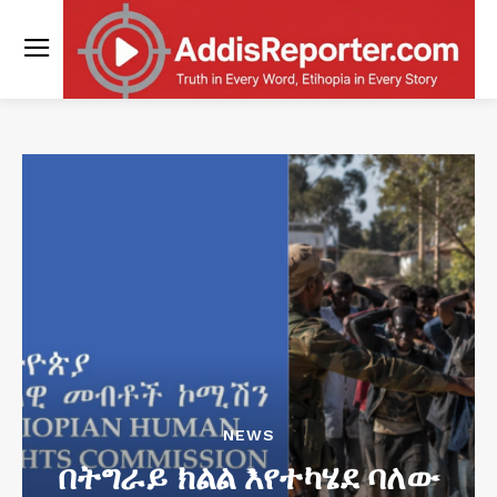
NEWS
በትግራይ ክልል እየተካሄደ ባለው