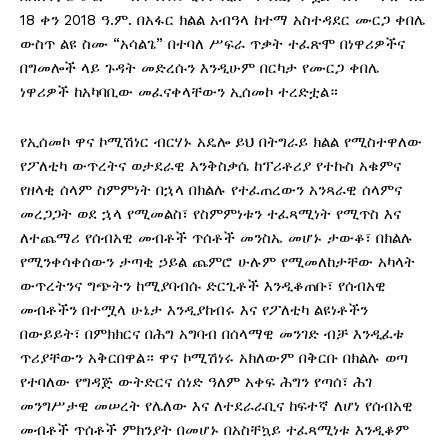
18 ቀን 2018 ዓ.ም. በአፋር ክልል አብዓላ ከተማ አስተዳደር ሙርጋ ቀበሌ
ውስጥ ልዩ ስሙ “አሳልጌ” በተባለ ሥፍራ ጥቃት ተፈጽሞ በነዋሪዎችና
በግመሎች ላይ ጉዳት መድረሱን እንዲሁም በርካታ የሙርጋ ቀበሌ
ነዋሪዎች ከአካባቢው መፈናቀላቸውን ኢሰመኮ ተረድቷል።
የኢሰመኮ ዋና ኮሚሽነር ብርሃኑ አዴሎ ይህ በትግራይ ክልል የሚስተዋለው
የፖለቲካ ውጥረትና ወታደራዊ እንቅስቃሴ ከፕሪቶሪያ የተኩስ አቁምና
የዘላቂ ሰላም ስምምነት በኋላ በክልሉ የተፈጠረውን አንጻራዊ ሰላምና
መረጋጋት ወደ ኋላ የሚመልስ፣ የስምምነቱን ተፈጻሚነት የሚጥስ እና
ለተጨማሪ የሰብአዊ መብቶች ጥሰቶች መንስኤ መሆኑ ታውቆ፣ በክልሉ
የሚንቀሳቀሰውን ታጣቂ ኃይል ጨምሮ ሁሉም የሚመለከታቸው አካላት
ውጥረትንና ግጭትን ከሚያባብሱ ድርጊቶች እንዲቆጠቡ፣ የሰብአዊ
መብቶችን በተሟላ ሁኔታ እንዲያከብሩ እና የፖለቲካ ልዩነቶችን
በውይይት፣ በምክክርና በሕግ አግባብ በሰላማዊ መንገድ ብቻ እንዲፈቱ
ጥሪያቸውን አቅርበዋል። ዋና ኮሚሽነሩ አክለውም በቅርቡ በክልሉ ወጣ
የተባለው የግዳጅ ውትድርና ሰነድ ዓለም አቀፍ ሕግን የጣሰ፣ ሕገ
መንግሥታዊ መሠረት የሌለው እና ለተደራራቢና ከፍተኛ ለሆነ የሰብአዊ
መብቶች ጥሰቶች ምክንያት በመሆኑ በአስቸኳይ ተፈጻሚነቱ እንዲቆም