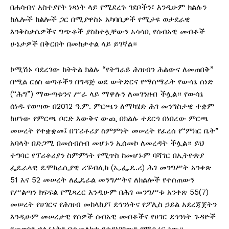
በሐሳብና አስተያየት ነጻነት ላይ የሚደረጉ ገደቦችን፣ እንዲሁም ክልሉን
ከሌሎች ክልሎች ጋር በሚያዋስኑ አካባቢዎች የሚታዩ ወታደራዊ
እንቅስቃሴዎችና ግጭቶች ያስከተሏቸውን አሳሳቢ የሰብአዊ መብቶች
ሁኔታዎች በቅርበት በመከታተል ላይ ይገኛል።
ኮሚሽኑ ባደረገው ክትትል ክልሉ “የትግራይ ሕዝብን ሕልውና ለመጠበቅ”
በሚል ርዕስ ወጣቶችን በግዳጅ ወደ ውትድርና የማሰማራት የውሳኔ ሰነድ
(“ሕግ”) ማውጣቱንና ሥራ ላይ ማዋሉን ለመገንዘብ ችሏል። የውሳኔ
ሰነዱ የወጣው በ2012 ዓ.ም. ምርጫን ለማካሄድ ሕገ መንግስታዊ ተቋም
ከሆነው የምርጫ ቦርድ እውቅና ውጪ በክልሉ ተደርጎ በነበረው ምርጫ
መሠረት የተቋቋመ፤ በፕሪቶሪያ ስምምነት መሠረት የፈረሰ የ“ምክር ቤት”
አባላት በድጋሚ በመሰብሰብ መሆኑን ኢሰመኮ ለመረዳት ችሏል። ይህ
ተግባር የፕሪቶሪያን ስምምነት የሚጥስ ከመሆኑም ባሻገር በኢትዮጵያ
ፌዴራላዊ ዴሞክራሲያዊ ሪፑብሊክ (ኢ.ፌ.ዴ.ሪ) ሕገ መንግሥት አንቀጽ
51 እና 52 መሠረት ለፌዴራል መንግሥትና ለክልሎች የተሰጠውን
የሥልጣን ክፍፍል የሚጻረር እንዲሁም በሕገ መንግሥቱ አንቀጽ 55(7)
መሠረት የሀገርና የሕዝብ መከላከያ፣ ደኅንነትና የፖሊስ ኃይል አደረጃጀትን
እንዲሁም መሠረታዊ የሰዎች ሰብአዊ መብቶችና የሀገር ደኅንነት ጉዳዮች