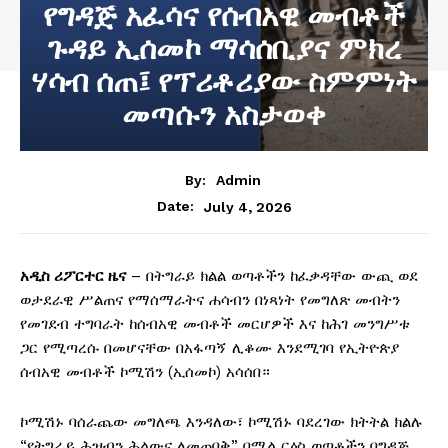
የግዳጅ አፈሳና የሰብአዊ መብቶች
ጉዳይ ኢሰመኮ ማሳሰቢያና ምክረ
ሃሳብ ሰጠ፤ የፕሪቶሪያው ስምምነት
መጣሱን አስታወቀ
By:
Admin
July 4, 2026
Date:
አዲስ ሪፖርተር ዜና
– በትግራይ ክልል ወጣቶችን ከፈቃዳቸው ውጪ ወደ
ወታደራዊ ሥልጠና የማሰማራትና ሐሳብን በነጻነት የመግለጽ መብትን
የመገደብ ተግባራት ከሰብአዊ መብቶች መርሆዎች እና ከሕገ መንግሥቱ
ጋር የሚጣረሱ በመሆናቸው በአፋጣኝ ሊቆሙ እንደሚገባ የኢትዮጵያ
ሰብአዊ መብቶች ኮሚሽን (ኢሰመኮ) አሳሰበ።
ኮሚሽኑ ባሰራጨው መግለጫ እንዳለው፣ ኮሚሽኑ ባደረገው ክትትል ክልሉ
“የትግራይ ሕዝብን ሕልውና ለመጠበቅ” በሚል ርዕስ ወጣቶችን በግዳጅ