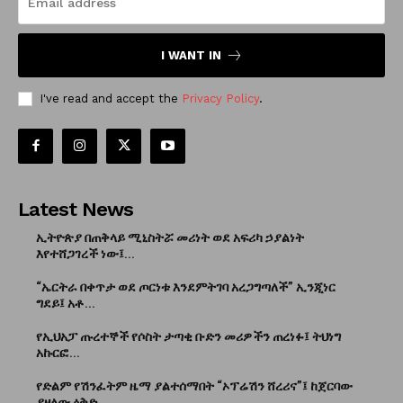
I WANT IN
I've read and accept the
Privacy Policy
.
Latest News
ኢትዮጵያ በጠቅላይ ሚኒስትሯ መሪነት ወደ አፍሪካ ኃያልነት
እየተሸጋገረች ነው፤...
“ኤርትራ በቀጥታ ወደ ጦርነቱ እንደምትገባ አረጋግጣለች” ኢንጂነር
ግደይ፤ አቶ...
የኢህአፓ ጡረተኞች የሶስት ታጣቂ ቡድን መሪዎችን ጠረነፉ፤ ትህነግ
አኩርፎ...
የድልም የሽንፈትም ዜማ ያልተሰማበት “ኦፕሬሽን ሸረሪና”፤ ከጀርባው
ያዘለው ዕቅድ...