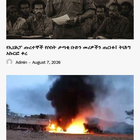
የኢህአፓ ጡረተኞች የሶስት ታጣቂ ቡድን መሪዎችን ጠረነፉ፤ ትህነግ
አኩርፎ ቀረ
Admin
-
August 7, 2026