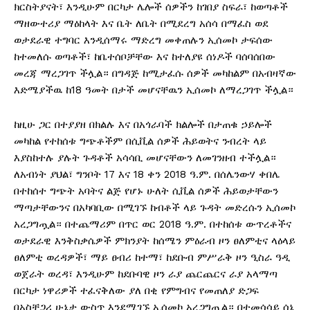
ክርስትያናት፣ እንዲሁም በርካታ ሌሎች ሰዎችን ከገበያ ስፍራ፣ ከወጣቶች
ማዘውተሪያ ማዕከላት እና ቤት ለቤት በሚደረግ አሰሳ በማፈስ ወደ
ወታደራዊ ተግባር እንዲሰማሩ ማድረግ መቀጠሉን ኢሰመኮ ታፍሰው
ከተመለሱ ወጣቶች፣ ከቤተሰቦቻቸው እና ከተለያዩ ሰነዶች ባሰባሰበው
መረጃ ማረጋገጥ ችሏል። በግዳጅ ከሚታፈሱ ሰዎች መካከልም በአብዛኛው
እድሜያችዉ ከ18 ዓመት በታች መሆናቸዉን ኢሰመኮ ለማረጋገጥ ችሏል።
ከዚሁ ጋር በተያያዘ በክልሉ እና በአጎራባች ክልሎች በታጠቁ ኃይሎች
መካከል የተከሰቱ ግጭቶችም በሲቪል ሰዎች ሕይወትና ንብረት ላይ
እያስከተሉ ያሉት ጉዳቶች አሳሳቢ መሆናቸውን ለመገንዘብ ተችሏል።
ለአብነት ያህል፣ ግንቦት 17 እና 18 ቀን 2018 ዓ.ም. በሰሌንውሃ ቀበሌ
በተከሰተ ግጭት አባትና ልጅ የሆኑ ሁለት ሲቪል ሰዎች ሕይወታቸውን
ማጣታቸውንና በአካባቢው በሚገኙ ከብቶች ላይ ጉዳት መድረሱን ኢሰመኮ
አረጋግጧል። በተጨማሪም በጥር ወር 2018 ዓ.ም. በተከሰቱ ውጥረቶችና
ወታደራዊ እንቅስቃሴዎች ምክንያት ከሰሜን ምዕራብ ዞን ፀለምቲና ላዕላይ
ፀለምቲ ወረዳዎች፣ ማይ ፀብሪ ከተማ፣ ከደቡብ ምሥራቅ ዞን ዒስራ ዓዲ
ወጀራት ወረዳ፣ እንዲሁም ከደቡባዊ ዞን ራያ ጨርጨርና ራያ አላማጣ
በርካታ ነዋሪዎች ተፈናቅለው ያለ በቂ የምግብና የመጠለያ ድጋፍ
በአስቸጋሪ ሁኔታ ውስጥ እንደሚገኙ ኢሰመኮ አረጋግጧል። በተመሳሳይ ሰኔ