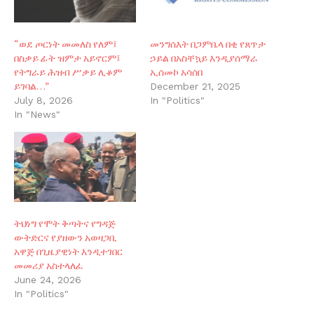
“ወደ ጦርነት መመለስ የለም፤
መንግሰ‍እት በጋምቤላ በቂ የጸጥታ
በስቃይ ፊት ዝምታ አይኖርም፤
ኃይል በአስቸኳይ እንዲያሰማራ
የትግራይ ሕዝብ ሥቃይ ሊቆም
ኢሰመኮ አሳሰበ
ይገባል…”
December 21, 2025
July 8, 2026
In "Politics"
In "News"
ትህነግ የሞት ቅጣትና የግዳጅ
ውትድርና የያዘውን አወዛጋቢ
አዋጅ በጊዜያዊነት እንዲተገበር
መመሪያ አስተላለፈ
June 24, 2026
In "Politics"