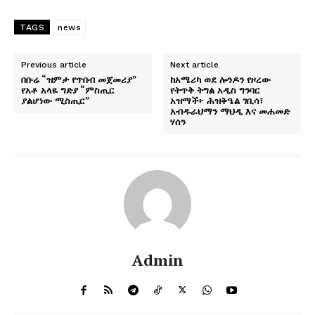
TAGS
news
Previous article
Next article
በቡሬ “ዝምታ የጥበብ መጀመሪያ”
ከአሜሪካ ወደ ሎንዶን የዞረው
የአቶ አላዬ ግድያ “ምስጢር
የትጥቅ ትግል አዲስ ግንባር
ያልሆነው ሚስጢር”
አዝማች፦ ሕዝቅዔል ገቢሳ፣
አብዱራህማን ማህዲ እና መሐመድ
ሃሰን
Admin