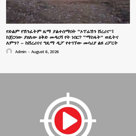
የድልም የሽንፈትም ዜማ ያልተሰማበት “ኦፕሬሽን ሸረሪና”፤
ከጀርባው ያዘለው ዕቅድ መዳረሻ የት ነበር? “ማስፋት” ወዴትና
ለምን? – ከሸረሪናና ግዴማ ዲፖ የተገኘው መሳሪያ ልዩ ሪፖርት
Admin
-
August 6, 2026