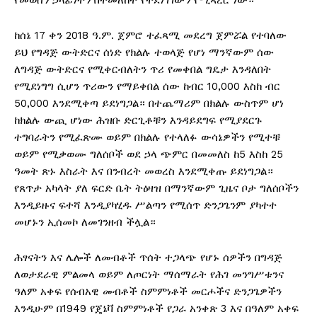
የመወሰን ኃላፊነትን በተመለከተ የተደነገገውን የሚጻረር ነው።
ከሰኔ 17 ቀን 2018 ዓ.ም. ጀምሮ ተፈጻሚ መደረግ ጀምሯል የተባለው
ይህ የግዳጅ ውትድርና ሰነድ የክልሉ ተወላጅ የሆነ ማንኛውም ሰው
ለግዳጅ ውትድርና የሚቀርብለትን ጥሪ የመቀበል ግዴታ እንዳለበት
የሚደነግግ ሲሆን ጥሪውን የማይቀበል ሰው ከብር 10,000 እስከ ብር
50,000 እንደሚቀጣ ይደነግጋል። በተጨማሪም በክልሉ ውስጥም ሆነ
ከክልሉ ውጪ ሆነው ሕዝቡ ድርጊቶቹን እንዳይደግፍ የሚያደርጉ
ተግባራትን የሚፈጽሙ ወይም በክልሉ የተላለፉ ውሳኔዎችን የሚተቹ
ወይም የሚቃወሙ ግለሰቦች ወደ ኃላ ጭምር በመመለስ ከ5 እስከ 25
ዓመት ጽኑ እስራት እና በንብረት መወረስ እንደሚቀጡ ይደነግጋል።
የጸጥታ አካላት ያለ ፍርድ ቤት ትዕዛዝ በማንኛውም ጊዜና ቦታ ግለሰቦችን
እንዲይዙና ፍተሻ እንዲያካሂዱ ሥልጣን የሚሰጥ ድንጋጌንም ያካተተ
መሆኑን ኢሰመኮ ለመገንዘብ ችሏል።
ሕፃናትን እና ሌሎች ለመብቶች ጥሰት ተጋላጭ የሆኑ ሰዎችን በግዳጅ
ለወታደራዊ ምልመላ ወይም ለጦርነት ማሰማራት የሕገ መንግሥቱንና
ዓለም አቀፍ የሰብአዊ መብቶች ስምምነቶች መርሖችና ድንጋጌዎችን
እንዲሁም በ1949 የጄኔቫ ስምምነቶች የጋራ አንቀጽ 3 እና በዓለም አቀፍ