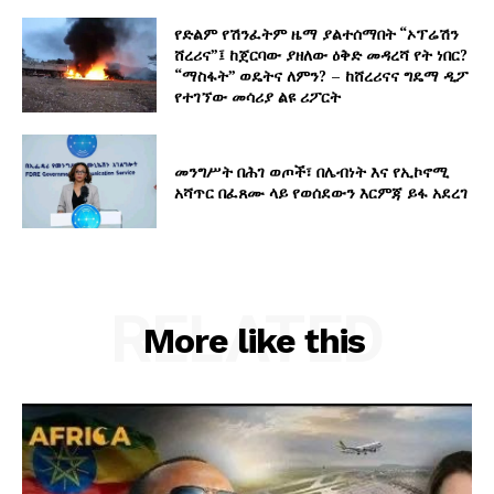
የድልም የሽንፈትም ዜማ ያልተሰማበት “ኦፕሬሽን
ሸረሪና”፤ ከጀርባው ያዘለው ዕቅድ መዳረሻ የት ነበር?
“ማስፋት” ወዴትና ለምን? – ከሸረሪናና ግዴማ ዲፖ
የተገኘው መሳሪያ ልዩ ሪፖርት
መንግሥት በሕገ ወጦች፣ በሌብነት እና የኢኮኖሚ
አሻጥር በፈጸሙ ላይ የወሰደውን እርምጃ ይፋ አደረገ
RELATED
More like this