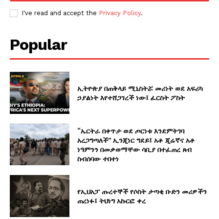
I've read and accept the
Privacy Policy
.
Popular
ኢትዮጵያ በጠቅላይ ሚኒስትሯ መሪነት ወደ አፍሪካ
ኃያልነት እየተሸጋገረች ነው፤ ፈርስት ፖስት
“ኤርትራ በቀጥታ ወደ ጦርነቱ እንደምትገባ
አረጋግጣለች” ኢንጂነር ግደይ፤ አቶ ጂሬኛና አቶ
ነዓምንን በመቃወማቸው ሳቢያ በተፈጠረ ጸብ
ስብሰባው ተበተነ
የኢህአፓ ጡረተኞች የሶስት ታጣቂ ቡድን መሪዎችን
ጠረነፉ፤ ትህነግ አኩርፎ ቀረ