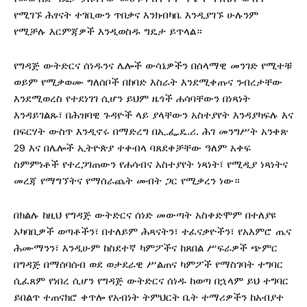
የሚገኙ ሕፃናት ተገቢውን ጥበቃና እንክብካቤ እንዲያገኙ ሁሉንም
የሚቻሉ እርምጃዎች እንዲወስዱ ግዴታ ይጥላል።
የግዳጅ ውትድርና ሰነዱንና ሌሎች ውሳኔዎችን በሰላማዊ መንገድ የሚተቹ
ወይም የሚቃወሙ ግለሰቦች በከባድ እስራት እንደሚቀጡና ንብረታቸው
እንደሚወረስ የተደነገገ ሲሆን ይህም ዜጎች ሐሳባቸውን በነጻነት
እንዳይገልጹ፣ በሕዝባዊ ጉዳዮች ላይ ያላቸውን አስተያየት እንዳያካፍሉ እና
በፍርሃት ውስጥ እንዲኖሩ በማድረግ በኢ.ፌ.ዴ.ሪ. ሕገ መንግሥት አንቀጽ
29 እና በሌሎች ኢትዮጵያ ተቀብላ ባጸደቀቻቸው ዓለም አቀፍ
ስምምነቶች የተረጋገጠውን የሐሳብና አስተያየት ነጻነት፣ የሚዲያ ነጻነትና
መረጃ የማግኘትና የማሰራጨት መብት ጋር የሚቃረን ነው።
በክልሉ ከዚህ የግዳጅ ውትድርና ሰነድ መውጣት አስቀድሞም በተለያዩ
አካባቢዎች ወጣቶችን፣ በተለይም ሕጻናትን፣ ተፈናቃዮችን፣ የአእምሮ ጤና
ሕሙማንን፣ እንዲሁም ከስደተኛ ካምፖችና ከጸበል ሥፍራዎች ጭምር
በግዳጅ በማሰባሰብ ወደ ወታደራዊ ሥልጠና ካምፖች የማስገባት ተግባር
ሲፈጸም የነበረ ሲሆን የግዳጅ ውትድርና ሰነዱ ከወጣ በኋላም ይህ ተግባር
ይበልጥ ተጠናክሮ ቀጥሎ የአብነት ትምህርት ቤት ተማሪዎችን ከአብያተ