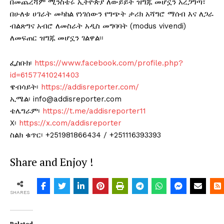
በመጨረሻም ሚንስቴሩ ኢትዮጵያ ለውይይት ዝግጁ መሆኗን አረጋግጣ፣
በሁለቱ ሀገራት መካከል የነገሰውን የግጭት ታሪክ አሻግሮ ማሰብ እና ለጋራ
ብልጽግና አብሮ ለመስራት አዲስ መግባባት (modus vivendi)
ለመፍጠር ዝግጁ መሆኗን ገልዋል፡፡
ፌስቡክ፡
https://www.facebook.com/profile.php?
id=61577410241403
ዌብሳይት፡
https://addisreporter.com/
ኢሜል፡ info@addisreporter.com
ቴሌግራም፡
https://t.me/addisreporter11
X፡
https://x.com/addisreporter
ስልክ ቁጥር፡ +251981866434 / +251116393393
Share and Enjoy !
SHARES
Related