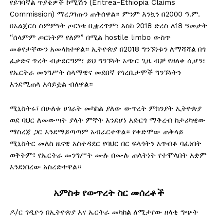
የይገባኛል ጥያቄዎች ኮሚሽን (Eritrea-Ethiopia Claims
Commission) ማረጋገጡን ጠቅሰዋል። ምንም እንኳን በ2000 ዓ.ም.
በአልጀርስ ስምምነት ጦርነቱ ቢቋረጥም፣ እስከ 2018 ድረስ ለ18 ዓመታት
“ሰላምም ጦርነትም የለም” በሚል hostile limbo ውስጥ
መቆየታቸውን አመላክተዋል። ኢትዮጵያ በ2018 ግንኙነቱን ለማሻሻል በጎ
ፈቃድና ጥረት ብታደርግም፣ ይህ ግንኙነት አጭር ጊዜ ብቻ የዘለቀ ሲሆን፣
የኤርትራ መንግሥት ሰላማዊና መደበኛ የጎረቤታሞች ግንኙነትን
እንደሚጠላ አሳይቷል ብለዋል።
ሚኒስትሩ፣ በሁለቱ ሀገራት መካከል ያለው ውጥረት ምክንያት ኢትዮጵያ
ወደ ባህር ለመውጣት ያላት ምኞት እንደሆነ አድርጎ ማቅረብ ከታሪካዊው
ማስረጃ ጋር እንደማይጣጣም አብራርተዋል። የቀድሞው ጠቅላይ
ሚኒስትር መለስ ዜናዊ አስተዳደር የባህር በር ፍላጎትን አጥብቆ ባፈነበት
ወቅትም፣ የኤርትራ መንግሥት ሙሉ በሙሉ ጠላትነት የተሞላበት አቋም
እንደነበረው አስረድተዋል።
አምስቱ
የውጥረት
ስር
መሰረቶች
ዶ/ር ገዲዮን በኢትዮጵያ እና ኤርትራ መካከል ለሚታየው ዘላቂ ግጭት