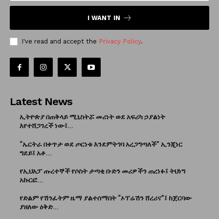
I WANT IN
I've read and accept the
Privacy Policy
.
Latest News
ኢትዮጵያ በጠቅላይ ሚኒስትሯ መሪነት ወደ አፍሪካ ኃያልነት
እየተሸጋገረች ነው፤...
“ኤርትራ በቀጥታ ወደ ጦርነቱ እንደምትገባ አረጋግጣለች” ኢንጂነር
ግደይ፤ አቶ...
የኢህአፓ ጡረተኞች የሶስት ታጣቂ ቡድን መሪዎችን ጠረነፉ፤ ትህነግ
አኩርፎ...
የድልም የሽንፈትም ዜማ ያልተሰማበት “ኦፕሬሽን ሸረሪና”፤ ከጀርባው
ያዘለው ዕቅድ...