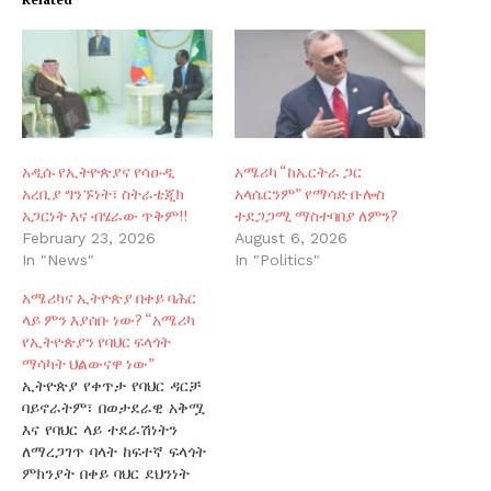
አዲሱ የኢትዮጵያና የሳዑዲ
አሜሪካ “ከኤርትራ ጋር
አረቢያ ግንኙነት፣ ስትራቴጂክ
አላሴርንም” የማሳድ ቡሎስ
አጋርነት እና ብሄራው ጥቅም!!
ተደጋጋሚ ማስተባበያ ለምን?
February 23, 2026
August 6, 2026
In "News"
In "Politics"
አሜሪካና ኢትዮጵያ በቀይ ባሕር
ላይ ምን እያሰቡ ነው? “አሜሪካ
የኢትዮጵያን የባህር ፍላጎት
ማሳካት ህልውናዋ ነው”
ኢትዮጵያ የቀጥታ የባህር ዳርቻ
ባይኖራትም፣ በወታደራዊ አቅሟ
እና የባህር ላይ ተደራሽነትን
ለማረጋገጥ ባላት ከፍተኛ ፍላጎት
ምክንያት በቀይ ባህር ደህንነት