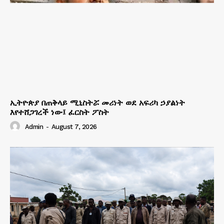
ኢትዮጵያ በጠቅላይ ሚኒስትሯ መሪነት ወደ አፍሪካ ኃያልነት
እየተሸጋገረች ነው፤ ፈርስት ፖስት
Admin
-
August 7, 2026