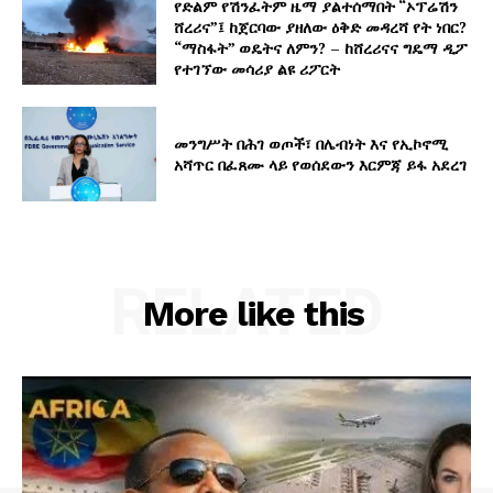
የድልም የሽንፈትም ዜማ ያልተሰማበት “ኦፕሬሽን
ሸረሪና”፤ ከጀርባው ያዘለው ዕቅድ መዳረሻ የት ነበር?
“ማስፋት” ወዴትና ለምን? – ከሸረሪናና ግዴማ ዲፖ
የተገኘው መሳሪያ ልዩ ሪፖርት
መንግሥት በሕገ ወጦች፣ በሌብነት እና የኢኮኖሚ
አሻጥር በፈጸሙ ላይ የወሰደውን እርምጃ ይፋ አደረገ
RELATED
More like this