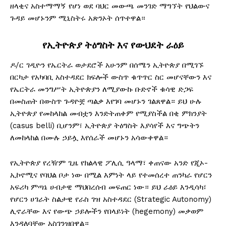
ዘላቂና አስተማማኝ የሆነ ወደ ባህር መውጫ መንገድ ማግኘት የህልውና
ጉዳይ መሆኑንም ሚኒስትሩ አጽንኦት ሰጥተዋል።
የኢትዮጵያ
ትዕግስት
እና
የውህደት
ራዕይ
ዶ/ር ገዲዮን የኤርትራ ወታደሮች አሁንም በሰሜን ኢትዮጵያ በሚገኙ
በርካታ የአካባቢ አስተዳደር ክፍሎች ውስጥ ቁጥጥር ስር መሆናቸውን እና
የኤርትራ መንግሥት ኢትዮጵያን ለሚያውኩ ቡድኖች ቁሳዊ ድጋፍ
በመስጠት በውስጥ ጉዳዮቿ ጣልቃ እየገባ መሆኑን ገልጸዋል። ይህ ሁሉ
ኢትዮጵያ የመከላከል መብቷን እንድትጠቀም የሚያስችል በቂ ምክንያት
(casus belli) ቢሆንም፣ ኢትዮጵያ ትዕግስት እያሳየች እና ግጭትን
ለመከላከል በሙሉ ኃይሏ እየሰራች መሆኑን አሳውቀዋል።
የኢትዮጵያ የረዥም ጊዜ የክልላዊ ፖሊሲ ዓላማ፣ ቀጠናው አንድ የጂኦ-
ኢኮኖሚና የባህል ቦታ ነው በሚል እምነት ላይ የተመሰረተ ጠንካራ የሆርን
አፍሪካ ምጣኔ ሀብታዊ ማህበረሰብ መፍጠር ነው። ይህ ራዕይ እንዲሳካ፣
የሆርን ሀገራት ስልታዊ የራስ ገዝ አስተዳደር (Strategic Autonomy)
ሊኖራቸው እና የውጭ ኃይሎችን የበላይነት (hegemony) መቃወም
እንዳለባቸው አስገንዝበዋል።