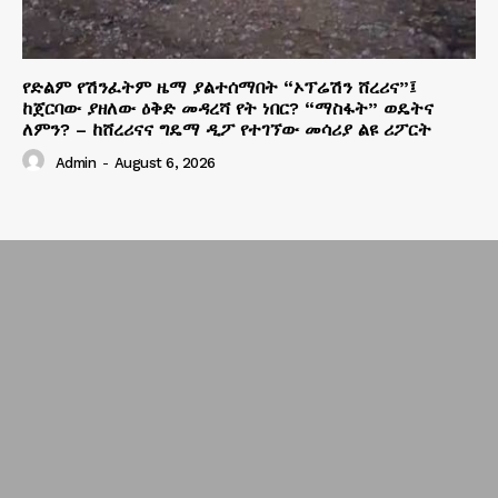
የድልም የሽንፈትም ዜማ ያልተሰማበት “ኦፕሬሽን ሸረሪና”፤
ከጀርባው ያዘለው ዕቅድ መዳረሻ የት ነበር? “ማስፋት” ወዴትና
ለምን? – ከሸረሪናና ግዴማ ዲፖ የተገኘው መሳሪያ ልዩ ሪፖርት
Admin
-
August 6, 2026