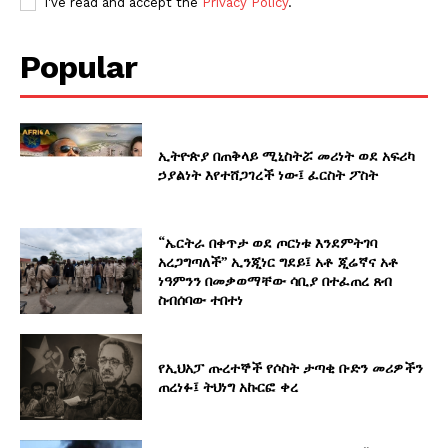
I've read and accept the
Privacy Policy
.
Popular
ኢትዮጵያ በጠቅላይ ሚኒስትሯ መሪነት ወደ አፍሪካ
ኃያልነት እየተሸጋገረች ነው፤ ፈርስት ፖስት
“ኤርትራ በቀጥታ ወደ ጦርነቱ እንደምትገባ
አረጋግጣለች” ኢንጂነር ግደይ፤ አቶ ጂሬኛና አቶ
ነዓምንን በመቃወማቸው ሳቢያ በተፈጠረ ጸብ
ስብሰባው ተበተነ
የኢህአፓ ጡረተኞች የሶስት ታጣቂ ቡድን መሪዎችን
ጠረነፉ፤ ትህነግ አኩርፎ ቀረ