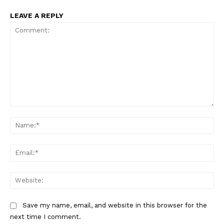
LEAVE A REPLY
Comment:
Na
Ema
Web
Save my name, email, and website in this browser for the
next time I comment.