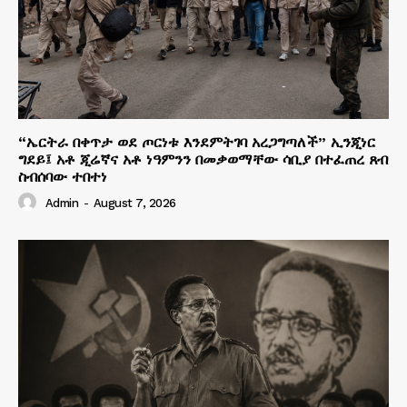
“ኤርትራ በቀጥታ ወደ ጦርነቱ እንደምትገባ አረጋግጣለች” ኢንጂነር
ግደይ፤ አቶ ጂሬኛና አቶ ነዓምንን በመቃወማቸው ሳቢያ በተፈጠረ ጸብ
ስብሰባው ተበተነ
Admin
-
August 7, 2026