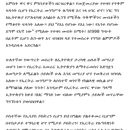
አምስት ዋና ዋና ምክንያቶችን ዘርዝረዋል። የመጀመሪያው የተዛባ የጥቅም
ፍላጎት ሲሆን የኤርትራ መንግሥት ሉዓላዊ እና ነጻ ሀገር ሆኖ፣ ነገር ግን
ከኢትዮጵያ የፖለቲካዊ አካልነት ሊገኙ የሚችሉ ጥቅሞችንና መብቶችን
የማቆየት ፍላጎት አለው። ይህ “የእኔ የሆነው የእኔ ነው፣ የአንተ የሆነው
ደግሞ የእኛ ነው” የሚለው የተዛባ መብት ስሜት፣ ከ1998 ግጭት
በፊትም ቢሆን ሕገ-ወጥ እና ብዝበዛ ላይ የተመሰረተ የንግድ ልምምዶች
እንዲስፋፉ አድርጓል።
ሁለተኛው የውጥረት መሰረት ለኢትዮጵያ ታሪካዊ ጠላቶች መሣሪያ
መሆን ነው። የኤርትራ አመራር ኢትዮጵያን ለማተራመስና እድገቷን
ለመግታት ለሚፈልጉ ኃይሎች ሁሉ እንደ መሣሪያ ሆኖ የመቅረብ ዝንባሌ
አለው። የኤርትራ መንግሥት ለሶስተኛ ወገኖች የክልላዊ ወኪል ሆኖ
ለማገልገል ያለው ጉጉት፣ እንዲሁም የኤርትራ መኖር ዋናው ዓላማ
ኢትዮጵያን ከቀይ ባህር ማገድ ነው ብለው የሚያምኑ ኃይሎች መኖራቸው
ግንኙነቱን ያወሳስበዋል።
ሶስተኛው የኢሳያስ ዶክትሪን ሲሆን ይህ በግልጽ ያልተቀመረ ቢሆንም
በተከታታይ ተግባራዊ ሆኖ የሚታይ ዶክትሪን፣ የኤርትራ የሉዓላዊነት