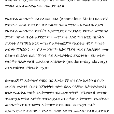
ቀጣይነት የሚረጋገጠው በኢትዮጵያ አለመረጋጋት፣ መከፋፈል እና ደህንነት
ማጣት ላይ ተመስርቶ ነው ብሎ ያምናል።
የኤርትራ መንግሥት ያልተለመደ ባህሪ (Anomalous State) በአራተኛ
የግጭነት መነሻ ምክንያት ሆኖ የውጭ ጉዳይ ሚንስቴሩ የጠቀሱ ሲሆን
የኤርትራ መንግሥት የዜጎችን ኢኮኖሚያዊና ማህበራዊ ደህንነት ለማሻሻል
ምንም ዓይነት ጥረት አያደርግም። መንግሥት እንደ ግብ እንጂ የዜጎችን
ደህንነት ለማሻሻል እንደ መሣሪያ አይቆጠርም። የኤርትራ ዋነኛ ትኩረት
ጦርነት ማካሄድ ነው። ይህ መንግሥት ኢኮኖሚያዊ ጫና ስለሌለበት፣ ሙሉ
ኃይሉን በክልላዊ ሴራና ጀብዱ ላይ እንዲያተኩር ያደርገዋል። ይህ ሁኔታ
የዜጎችን ግዴታ የለሽ ወታደራዊ አገልግሎት (modern-day slavery)
እንዲያስከትል ምክንያት ሆኗል።
በመጨረሻም ኢትዮጵያ የባህር በር እንዳታገኝ ሆን በሎ ኢፍትሃዊ በሆነ
መንገድ መታገዱ ሲሆን በፖለቲካዊ ንቃተ ህሊና ባላቸው ኢትዮጵያውያን
ዘንድ የኤርትራ ነጻነት የኢትዮጵያን ብሔራዊ ጥቅም በሚያበላሽ መንገድ
ተፈጽሟል የሚል እምነት ተስፋፍቷል። አብዛኛው ኢትዮጵያዊ የኤርትራን
መንግሥትነት ቢቀበልም፣ ኢትዮጵያ ከቀይ ባህር መታገዷን ጥልቅ
ኢፍትሃዊነትና ተቀባይነት የሌለው ጉዳይ አድርጎ ይመለከተዋል። ኢትዮጵያ