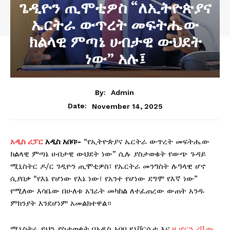
ጌዲዮን ጢሞቲዎስ “ለኢትዮጵያና
ኤርትራ ውጥረት መፍትሔው
ክልላዊ ምጣኔ ሀብታዊ ውህደት
ነው” አሉ፤
By:
Admin
November 14, 2025
Date:
አዲስ ሪፓር
አዲስ አበባ፡-
“የኢትዮጵያና ኤርትራ ውጥረት መፍትሔው
ክልላዊ ምጣኔ ሀብታዊ ውህደት ነው” ሲሉ ያስታወቁት የውጭ ጉዳይ
ሚኒስትር ዶ/ር ገዲዮን ጢሞቲዎስ፣ የኤርትራ መንግስት ሉዓላዊ ሆኖ
ሲያበቃ “የእኔ የሆነው የእኔ ነው፣ የአንተ የሆነው ደግሞ የእኛ ነው”
የሚለው እሳቤው በሁለቱ አገራት መካከል ለተፈጠረው ውጠት አንዱ
ምክንያት እንደሆነም አመልክተዋል።
ሚኒስትሩ ይህን ያስታወቁት በአዲስ አበባ ዩኒቨርሲቲ እና
ዘ ሆርን ሪቪው