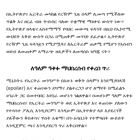
በኢትዮጵያና ኤርትራ መካከል የረዥም ጊዜ ሰላም ሊመጣ የሚችለው
ጥልቅ እና ዘርፈ ብዙ ትብብር ባለው ተቋማዊ ማዕቀፍ ውስጥ ነው።
የኢትዮጵያ ዘላቂና አስተማማኝ የባህር መውጫ ፍላጎት በዚህ የኢኮኖሚ
ውህደት እቅድ ውስጥ በጋራ በሚጠቅም መንገድ ይፈታል። ኢትዮጵያ
የረዥም ጊዜ ፍላጎቷን የሚያሟላና ለኤርትራም ጠቃሚ የሚሆን የአሰብን
ወደብ ለመጠቀም አማራጭ ዘዴዎችን ለመዳሰስ ዝግጁ ናት።
ለዓለም ዓ
ቀፉ
ማህበረሰብ
የቀረበ ጥ
ሪ
ሚኒስትሩ የኤርትራ መንግሥት በአሁኑ ወቅት ሰላምን እንደሚያበላሽ
(spoiler) እና ቀጠናውን ደካማና ያልተረጋጋ ሆኖ ለማየት ከሚፈልጉ
ሀገራት ጋር በመተባበር እየሰራ መሆኑን ገልጸዋል። በመሆኑም ዓለም አቀፉ
ማህበረሰብ፣ የኤርትራ መንግሥት ወደ ኢትዮጵያ እና ቀጠናው ያለውን
የተሳሳተ ፖሊሲ እንዲያርም፣ እንዲሁም በኢትዮጵያ ላይ እያደረገች
ያለችውን ቅስቀሳና ጥሰት አቁማ፣ በጎ-አሳቢነት የተሞላበት ውይይት
እንዲጀምር ጫና እንዲያደርግ ጥሪ አቅርበዋል።