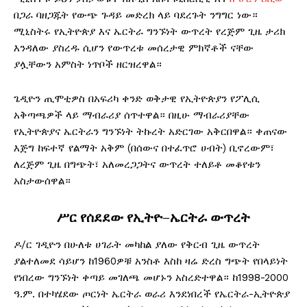
በጋራ ባዘጋጁት የውጭ ጉዳይ መድረክ ላይ ባደረጉት ንግግር ነው።
ሚኒስትሩ የኢትዮጵያ እና ኤርትራ ግንኙነት ውጥረት የረጅም ጊዜ ታሪክ
እንዳለው ያስረዱ ሲሆን የውጥረቱ መሰረታዊ ምክኛቶች ናቸው
ያሏቸውን አምስት ነጥቦች ዘርዝረዋል።
ጌዲዮን ጢሞቲዎስ በአፍሪካ ቀንድ ወቅታዊ የኢትዮጵያን የፖሊሲ
አቅጣጫዎች ላይ ማብራሪያ ሰጥተዋል። በዚሁ ማብራሪያቸው
የኢትዮጵያና ኤርትራን ግንኙነት ትኩረት አድርገው አቅርበዋል። ቀጠናው
እጅግ ከፍተኛ የልማት አቅም (በሰውና በተፈጥሮ ሀብት) ቢኖረውም፣
ለረጅም ጊዜ በግጭት፣ አለመረጋጋትና ውጥረት ተለይቶ መቆየቱን
አስታውሰዋል።
ሥር
የሰደደው
የኢትዮ
–
ኤርትራ
ውጥረት
ዶ/ር ገዲዮን በሁለቱ ሀገራት መካከል ያለው የቅርብ ጊዜ ውጥረት
ያልተለመደ ሳይሆን ከ1960ዎቹ አንስቶ እስከ ዛሬ ድረስ ግጭት የበላይነት
የነበረው ግንኙነት ቀጣይ መገለጫ መሆኑን አስረድተዋል። ከ1998-2000
ዓ.ም. በተካሄደው ጦርነት ኤርትራ ወራሪ እንደነበረች የኤርትራ-ኢትዮጵያ