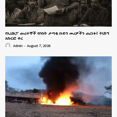
የኢህአፓ ጡረተኞች የሶስት ታጣቂ ቡድን መሪዎችን ጠረነፉ፤ ትህነግ
አኩርፎ ቀረ
Admin
-
August 7, 2026