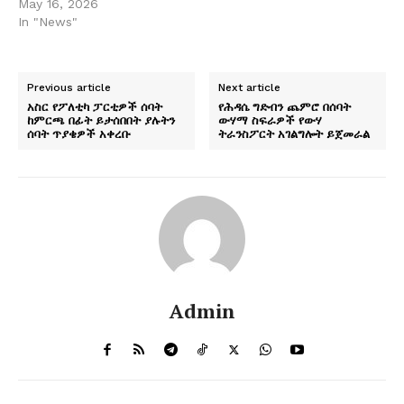
ንግግሮች ውስጥ ማዕከላዊ አገር
May 16, 2026
ሆና ትቀጥላለች። በዚህም
In "News"
ምክንያት ዋሽንግተን የአዲስ
አበባን የባህር ላይ ፍላጎት ችላ
የማለት እድሏ አነስተኛ ነው፤
Previous article
Next article
ምክንያቱም ይህን ማድረግ
አስር የፖለቲካ ፓርቲዎች ሰባት
የሕዳሴ ግድብን ጨምሮ በሰባት
ቀጣናዊ አለመረጋጋትን ሊያባብስ
ከምርጫ በፊት ይታሰበበት ያሉትን
ውሃማ ስፍራዎች የውሃ
እንደሚችል ሊያም ካር
ሰባት ጥያቄዎች አቀረቡ
ትራንስፖርት አገልግሎት ይጀመራል
ይናገራሉ። "ኢትዮጵያ የባህር…
Admin