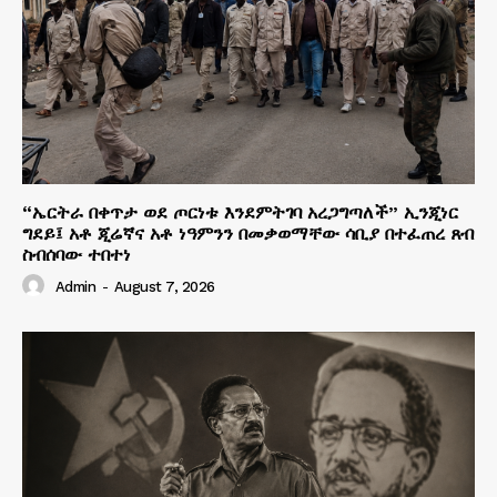
“ኤርትራ በቀጥታ ወደ ጦርነቱ እንደምትገባ አረጋግጣለች” ኢንጂነር
ግደይ፤ አቶ ጂሬኛና አቶ ነዓምንን በመቃወማቸው ሳቢያ በተፈጠረ ጸብ
ስብሰባው ተበተነ
Admin
-
August 7, 2026