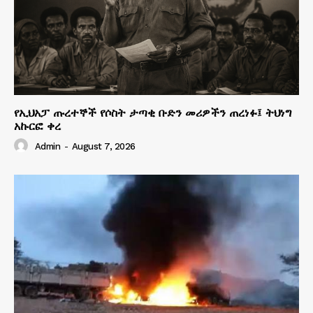
የኢህአፓ ጡረተኞች የሶስት ታጣቂ ቡድን መሪዎችን ጠረነፉ፤ ትህነግ
አኩርፎ ቀረ
Admin
-
August 7, 2026