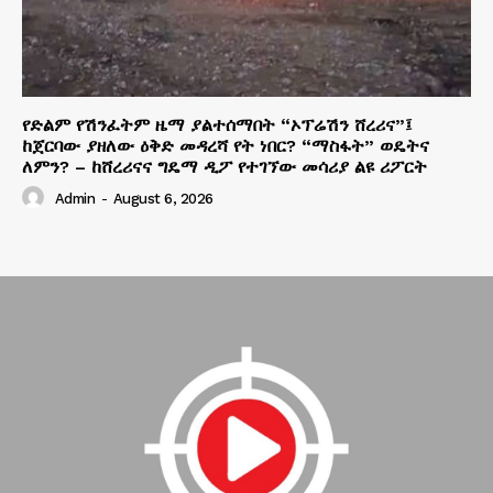
የድልም የሽንፈትም ዜማ ያልተሰማበት “ኦፕሬሽን ሸረሪና”፤
ከጀርባው ያዘለው ዕቅድ መዳረሻ የት ነበር? “ማስፋት” ወዴትና
ለምን? – ከሸረሪናና ግዴማ ዲፖ የተገኘው መሳሪያ ልዩ ሪፖርት
Admin
-
August 6, 2026