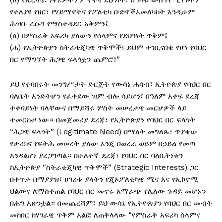
(ሀ) የኤርትራ ነዋሪዎችን ምኞትና ደህንነት፣ በግዛቱ ውስጥየሚገኙትን
የተለያዩ የዘር፣ የሃይማኖትና የፖለቲካ ቡድኖችአመለካከት እንዲሁም
ሕዝቡ ራሱን የማስተዳደር አቅምን፤
(ለ) በምስራቅ አፍሪካ ያለውን የሰላምና የደህንነት ጥቅም፤
(ሐ) የኢትዮጵያን ስትራቴጂካዊ ጥቅሞች፣ ይህም ተገቢናበቂ የሆነ የባህር
በር የማግኘት ሕጋዊ ፍላጎቷን ጨምሮ፤”
ይህ የተባበሩት መንግሥታት ድርጅት የውሳኔ ሐሳብ፣ ኢትዮጵያ የባህር በር
ባለቤት እንድትሆን የፈቀደው ዝም ብሎ ሳይሆን፣ በዓለም አቀፍ ደረጃ
ተቀባይነት ባላቸውና በማይሻሩ ሦስት መሠረታዊ መርሆዎች ላይ
ተመርኩዞ ነው። በመጀመሪያ ደረጃ፣ የኢትዮጵያን የባህር በር ፍላጎት
“ሕጋዊ ፍላጎት” (Legitimate Need) በማለት መግለጹ፣ ጥያቄው
የታሪክና የፍትሕ መሠረት ያለው እንጂ በወረራ ወይም በኃይል የመጣ
እንዳልሆነ ያረጋግጣል። በሁለተኛ ደረጃ፣ የባህር በር ባለቤትነቱን
ከኢትዮጵያ “ስትራቴጂካዊ ጥቅሞች” (Strategic Interests) ጋር
በቀጥታ በማያያዝ፣ ሀገሪቱ ያላትን የጂኦፖለቲካዊ ሚና እና የኢኮኖሚ
ህልውና ለማስቀጠል የባህር በር መኖሩ አማራጭ የሌለው ጉዳይ መሆኑን
በሕግ አጽንቷል። በመጨረሻም፣ ይህ ውሳኔ የኢትዮጵያን የባህር በር መብት
መከበር ከሃገራዊ ጥቅም አልፎ ለጠቅላላው “የምስራቅ አፍሪካ ሰላምና