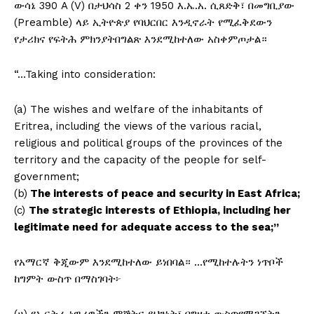
ውሳኔ 390 A (V) በታህሳስ 2 ቀን 1950 እ.ኤ.አ. ሲጸድቅ፣ በመግቢያው
(Preamble) ላይ ኢትዮጵያ የባህርበር እንዲኖራት የሚፈቅደውን
የታሪክና የፍትሕ ምክንያትበግልጽ እንደሚከተለው አስቀምጦታል።
“…Taking into consideration:
(a) The wishes and welfare of the inhabitants of
Eritrea, including the views of the various racial,
religious and political groups of the provinces of the
territory and the capacity of the people for self-
government;
(b)
The interests of peace and security in East Africa;
(c)
The strategic interests of Ethiopia, including her
legitimate need for adequate access to the sea;”
የአማርኛ ቅጂውም እንደሚከተለው ይነበባል። …የሚከተሉትን ነጥቦች
ከግምት ውስጥ በማስገባት፦