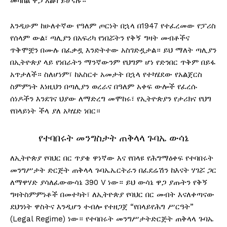
መካከል ዋጋ አልባ ይሆናሉ።
እንዲሁም ከሁለተኛው የዓለም ጦርነት በኋላ በ1947 የተፈረመው የፓሪስ
የሰላም ውል፣ ጣሊያን በአፍሪካ የነበሯትን የቅኝ ግዛት መብቶችና
ጥቅሞቿን በሙሉ በፈቃዷ እንድትተው አስገድዷታል። ይህ ማለት ጣሊያን
በኢትዮጵያ ላይ የነበራትን ማንኛውንም የህግም ሆነ የድንበር ጥቅም በይፋ
አጥታለች። ስለሆነም፣ ከአስርተ አመታት በኋላ የተካሄደው የአልጀርስ
ስምምነት እነዚህን በጣሊያን ወረራና በዓለም አቀፍ ውሎች የፈረሱ
ሰነዶችን እንደገና ህያው ለማድረግ መሞከሩ፣ የኢትዮጵያን የታሪክና የህግ
የበላይነት ችላ ያለ አካሄድ ነበር።
የተባበሩት መንግስታት ጠቅላላ ጉባኤ ውሳኔ
ለኢትዮጵያ የባህር በር ጥያቄ ዋነኛው እና የበላዩ የሕግማዕቀፍ የተባበሩት
መንግሥታት ድርጅት ጠቅላላ ጉባኤኤርትራን በፈደሬሽን ከእናት ሃገሯ ጋር
ለማዋሃድ ያሳለፈውውሳኔ 390 V ነው። ይህ ውሳኔ ዋጋ ያጡትን የቅኝ
ግዛትስምምነቶች በመተካት፣ ለኢትዮጵያ የባህር በር መብት እናለቀጣናው
ደህንነት ዋስትና እንዲሆን ተብሎ የተዘጋጀ “የበላይየሕግ ሥርዓት”
(Legal Regime) ነው። የተባበሩት መንግሥታትድርጅት ጠቅላላ ጉባኤ