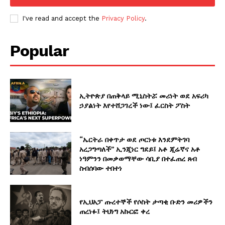
I've read and accept the
Privacy Policy
.
Popular
ኢትዮጵያ በጠቅላይ ሚኒስትሯ መሪነት ወደ አፍሪካ
ኃያልነት እየተሸጋገረች ነው፤ ፈርስት ፖስት
“ኤርትራ በቀጥታ ወደ ጦርነቱ እንደምትገባ
አረጋግጣለች” ኢንጂነር ግደይ፤ አቶ ጂሬኛና አቶ
ነዓምንን በመቃወማቸው ሳቢያ በተፈጠረ ጸብ
ስብሰባው ተበተነ
የኢህአፓ ጡረተኞች የሶስት ታጣቂ ቡድን መሪዎችን
ጠረነፉ፤ ትህነግ አኩርፎ ቀረ