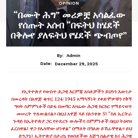
OPINION
“በሙት ሕግ” መሪዎቿ አሳልፈው
የሰጡት አሰብ “በፍትህ ከሄደች
በቅሎየ ያለፍትህ የሄደች ጭብጦየ”
By:
Admin
December 29, 2025
Date:
የኢትዮጵያ የውስጥ ሕጋዊ እርምጃ አባቶቻችን ይህንን እውነታ
በመረዳት በአዋጅ ቁጥር 124/1945 አማካኝነት የቀድሞዎቹን የቅኝ
ግዛት ስምምነቶች በይፋ በመሻር ለዛሬው ሕጋዊ ክርክር የማይናወጥ
መሠረት ጥለውልናል። በዚህ አዋጅ ላይ በአንቀጽ 5፣ “ስለ ኤርትራ
ጉዳይ ከኢትዮጵያ ጋር የተደረጉ ውሎችና ሰምምነቶች በዚህ ትዕዛዝ
ፈርሰዋል፣ ዋጋ የሌላቸው ሆነዋል” በማለት በግለጽ ይሽራቸዋል። ይህ
ድንጋጌ፣ ኢትዮጵያ በታሪኳ የወሰደችው እጅግ ስልታዊ እና ሕጋዊ