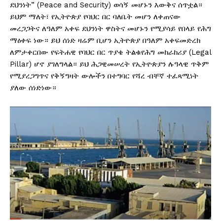
ደህንነት” (Peace and Security) ወሳኝ መሆኑን እውቅና ሰጥቷል።
ይህም ማለት፣ የኢትዮጵያ የባህር በር ባለቤት መሆን ለቀጠናው
መረጋጋትና ለዓለም አቀፍ ደህንነት ዋስትና መሆኑን የሚያሳይ የበላይ የሕግ
ማዕቀፍ ነው። ይህ ሰነድ ዛሬም ቢሆን ኢትዮጵያ በዓለም አቀፍመድረክ
ለምታቀርበው የፍትሐዊ የባህር በር ጥያቄ ትልቁየሕግ መከራከሪያ (Legal
Pillar) ሆኖ ያገለግላል። ይህ ሕጋዊመሠረት የኢትዮጵያን ሉዓላዊ ጥቅም
የሚያረጋግጥና የቅኝግዛት ውሎችን በተግባር የሻረ ብቸኛ ተፈጻሚነት
ያለው ሰነድነው።