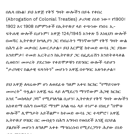
በሌላ በኩል፣ ይህ አዋጅ የቅኝ ግዛት ውሎችን በይፋ የቀበረ
(Abrogation of Colonial Treaties) ታሪካዊ ሰነድ ነው። የ1900፣
1902 እና 1908 ስምምነቶች በኢትዮጵያ ላይ ተጭነው የነበሩ ኢ-
ፍትሐዊ ውሎች ቢሆኑም፣ አዋጅ 124/1945 አንቀጽ 5 እነዚህን ውሎች
በመሻር ኢትዮጵያ ከጣሊያን ጋር የነበራትን ማንኛውንም የቅኝ ግዛት ውል
በሕግ ፊት መቃብር አውርዶታል። ይህ እርምጃ ከተመድ ውሳኔ ጋር ያለው
አንድምታ፣ ተመድ ኤርትራን ከኢትዮጵያ ጋር በፌዴሬሽን እንድትቀላቀል
ሲወስን፣ መሠረት ያደረገው የቀድሞዎቹን የድንበር ውሎች ሳይሆን
“ታሪካዊና ስልታዊ ፍላጎትን” መሆኑን አዋጁ በተግባር አጽንቶታል።
ይህ አዋጅ ለዛሬውም ሆነ ለወደፊቱ ዓለም አቀፍ ክርክር “የማይናወጥ
መሠረት” ጥሏል። አዋጁ ዛሬ ላይ ለሚደረግ ማንኛውም ሕጋዊ ክርክር
እንደ “መከላከያ ጋሻ” የሚያገለግል ሲሆን፣ ኢትዮጵያ የቅኝ ግዛት ውሎችን
አስቀድማ በሕግ በመሻሯ ማንም አካል ዛሬ ላይ ተነሥቶ በነዚያ “በሞቱ
ውሎች” ሊሞግታት አይችልም። ከተመድ ውሳኔ ጋር ተዳምሮ፣ አዋጁ
ኢትዮጵያ የባህር በር መብቷን በሕግ አግባብ የወሰደች እንጂ በኃይል
ያልያዘች መሆኑን ለዓለም አቀፉ ማኅበረሰብ የሚያረጋግጥ ሕያው ሰነድ