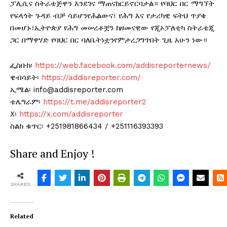
ፓሊሲና ስትራቴጅዋን እንደገና ማጠናከርይኖርባታል። የባህር በር ማግኘት
የፍላጎት ጉዳይ ብቻ ሳይሆንየሕልውና፣ የሕግ እና የታሪካዊ ፍትህ ጥያቄ
በመሆኑ፣ኢትዮጵያ የሕግ መሠረቶቿን ከዘመናዊው የጂኦፓለቲካ ስትራቴጂ
ጋር በማዋሃድ የባህር በር ባለቤትነቷንየምታረጋግጥበት ጊዜ አሁን ነው።
ፌስቡክ፡
https://web.facebook.com/addisreporternews/
ዌብሳይት፡
https://addisreporter.com/
ኢሜል፡ info@addisreporter.com
ቴሌግራም፡
https://t.me/addisreporter2
X፡
https://x.com/addisreporter
ስልክ ቁጥር፡ +251981866434 / +251116393393
Share and Enjoy !
SHARES
Related