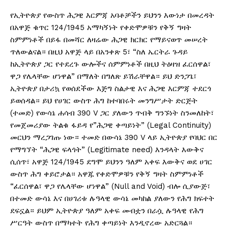
የኢትዮጵያ የውስጥ ሕጋዊ እርምጃ አባቶቻችን ይህንን እውነታ በመረዳት
በአዋጅ ቁጥር 124/1945 አማካኝነት የቀድሞዎቹን የቅኝ ግዛት
ስምምነቶች በይፋ በመሻር ለዛሬው ሕጋዊ ክርክር የማይናወጥ መሠረት
ጥለውልናል። በዚህ አዋጅ ላይ በአንቀጽ 5፣ “ስለ ኤርትራ ጉዳይ
ከኢትዮጵያ ጋር የተደረጉ ውሎችና ሰምምነቶች በዚህ ትዕዛዝ ፈርሰዋል፣
ዋጋ የሌላቸው ሆነዋል” በማለት በግለጽ ይሽራቸዋል። ይህ ድንጋጌ፣
ኢትዮጵያ በታሪኳ የወሰደችው እጅግ ስልታዊ እና ሕጋዊ እርምጃ ተደርጎ
ይወሰዳል። ይህ የሀገር ውስጥ ሕግ ከተባበሩት መንግሥታት ድርጅት
(ተመድ) የውሳኔ ሐሳብ 390 V ጋር ያለውን ጥብቅ ግንኙነት ስንመለከት፣
የመጀመሪያው ትልቁ ፋይዳ የ”ሕጋዊ ቀጣይነት” (Legal Continuity)
መርህን ማረጋገጡ ነው። ተመድ በውሳኔ 390 V ላይ ኢትዮጵያ የባህር በር
የማግኘት “ሕጋዊ ፍላጎት” (Legitimate need) እንዳላት እውቅና
ሲሰጥ፣ አዋጅ 124/1945 ደግሞ ይህንን ዓለም አቀፍ እውቅና ወደ ሀገር
ውስጥ ሕግ ቀይሮታል። አዋጁ የቀድሞዎቹን የቅኝ ግዛት ስምምነቶች
“ፈርሰዋል፣ ዋጋ የሌላቸው ሆነዋል” (Null and Void) ብሎ ሲያውጅ፣
በተመድ ውሳኔ እና በሀገሪቱ ሉዓላዊ ውሳኔ መካከል ያለውን የሕግ ክፍተት
ደፍኗል። ይህም ኢትዮጵያ ዓለም አቀፍ መብቷን በራሷ ሉዓላዊ የሕግ
ሥርዓት ውስጥ በማካተት የሕግ ቀጣይነት እንዲኖረው አድርጓል።