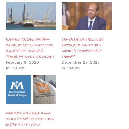
ኢትዮጵያ ለኤርትራ የላከችው
የአፍሪካ ህብረት የእስራኤልን
ደብዳቤ ከዓለም አቀፍ ሕግ አንፃር
የሶማሊላንድ እውቅና በጽኑ
ሲፈተሽ “የቀጣይ እርምጃ
አወገዘ፤ “ቢቃወምም አቅም
ማመልከቻ? አሰብን ወደ ድርድር?
የለውም”
February 8, 2026
December 27, 2025
In "News"
In "News"
የወልቃይት ጠገዴ ሰቲት ሁመራ
ዞን ሁለት ዓለም ዓቀፍ ግብረ ሰናይ
ድርጅቶችን ዞኑን ለቀው