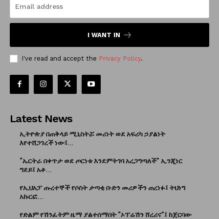
I WANT IN
I've read and accept the
Privacy Policy
.
Latest News
ኢትዮጵያ በጠቅላይ ሚኒስትሯ መሪነት ወደ አፍሪካ ኃያልነት
እየተሸጋገረች ነው፤...
“ኤርትራ በቀጥታ ወደ ጦርነቱ እንደምትገባ አረጋግጣለች” ኢንጂነር
ግደይ፤ አቶ...
የኢህአፓ ጡረተኞች የሶስት ታጣቂ ቡድን መሪዎችን ጠረነፉ፤ ትህነግ
አኩርፎ...
የድልም የሽንፈትም ዜማ ያልተሰማበት “ኦፕሬሽን ሸረሪና”፤ ከጀርባው