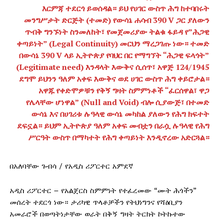
እርምጃ ተደርጎ ይወሰዳል። ይህ የሀገር ውስጥ ሕግ ከተባበሩት
መንግሥታት ድርጅት (ተመድ) የውሳኔ ሐሳብ 390 V ጋር ያለውን
ጥብቅ ግንኙነት ስንመለከት፣ የመጀመሪያው ትልቁ ፋይዳ የ”ሕጋዊ
ቀጣይነት” (Legal Continuity) መርህን ማረጋገጡ ነው። ተመድ
በውሳኔ 390 V ላይ ኢትዮጵያ የባህር በር የማግኘት “ሕጋዊ ፍላጎት”
(Legitimate need) እንዳላት እውቅና ሲሰጥ፣ አዋጅ 124/1945
ደግሞ ይህንን ዓለም አቀፍ እውቅና ወደ ሀገር ውስጥ ሕግ ቀይሮታል።
አዋጁ የቀድሞዎቹን የቅኝ ግዛት ስምምነቶች “ፈርሰዋል፣ ዋጋ
የሌላቸው ሆነዋል” (Null and Void) ብሎ ሲያውጅ፣ በተመድ
ውሳኔ እና በሀገሪቱ ሉዓላዊ ውሳኔ መካከል ያለውን የሕግ ክፍተት
ደፍኗል። ይህም ኢትዮጵያ ዓለም አቀፍ መብቷን በራሷ ሉዓላዊ የሕግ
ሥርዓት ውስጥ በማካተት የሕግ ቀጣይነት እንዲኖረው አድርጓል።
በአለባቸው ጉብሳ / የአዲስ ሪፖርተር አምደኛ
አዲስ ሪፖርተር – የአልጀርስ ስምምነት የተፈረመው “ሙት ሕጎችን”
መሰረት ተደርጎ ነው። ታሪካዊ ጥላቶቻችን የትህነግንና የሻዕቢያን
አመራሮች በወጣትነታቸው ወራት በቅኝ ግዛት ትርክት ኮትኩተው