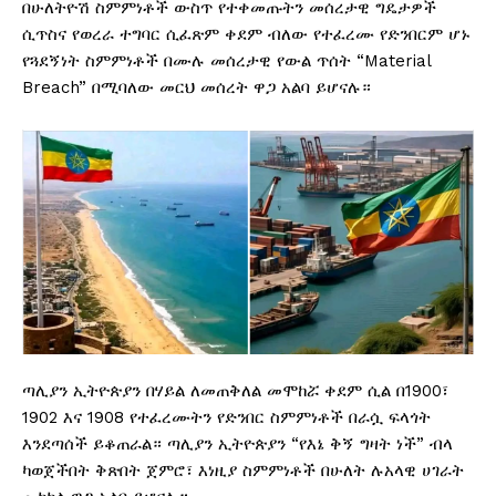
በሁለትዮሽ ስምምነቶች ውስጥ የተቀመጡትን መሰረታዊ ግዴታዎች
ሲጥስና የወረራ ተግባር ሲፈጽም ቀደም ብለው የተፈረሙ የድንበርም ሆኑ
የጓደኝነት ስምምነቶች በሙሉ መሰረታዊ የውል ጥሰት “Material
Breach” በሚባለው መርህ መሰረት ዋጋ አልባ ይሆናሉ።
ጣሊያን ኢትዮጵያን በሃይል ለመጠቅለል መሞከሯ ቀደም ሲል በ1900፣
1902 እና 1908 የተፈረሙትን የድንበር ስምምነቶች በራሷ ፍላጎት
እንደጣሰች ይቆጠራል። ጣሊያን ኢትዮጵያን “የእኔ ቅኝ ግዛት ነች” ብላ
ካወጀችበት ቅጽበት ጀምሮ፣ እነዚያ ስምምነቶች በሁለት ሉአላዊ ሀገራት