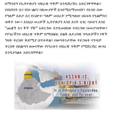
በማሳደግ የኢትዮጵያን ብሄራዊ ጥቅም እንዲሸረሽሩ አድርገዋቸዋል።
የደህንነት እና የስነ-ልቦና ባለሙያዎች እንደሚስማሙበት፣ የአንድ ሰው
የዓለም እይታ እና የርዕዮተ-ዓለም መሰረት የሚጣለው በአፍላ የጉልምስና
ወቅት ነው። እነዚህ መሪዎች ኢትዮጵያን እንደ እናት አገር ሳይሆን እንደ
“ጨቋኝ እና ቅኝ ገዥ” አድርገው እንዲመለከቱ ተደርገው በመታነጻቸው፣
የሃገራችንን ብሄራዊ ጥቅም ከማስከበር ይልቅ ለታሪካዊ ጥላቶቻችን የቅኝ
ግዛት ትርክት ቅድሚያ ሰጥተዋል። በወጣትነታቸው የተጋቱት የጥላቻ
ትርክት በስልጣን ዘመናቸው የሃገሪቱን ብሄራዊ ጥቅም የሚሸረሽር ውሳኔ
እንዲያሳልፉ አድርጓቸዋል።