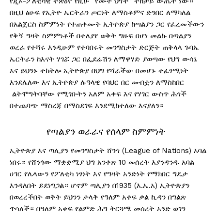
የጂኦ-ፖለቲካዊ ተጽዕኖ የዚሁ “የሙት ህጎች” ተከታይ ውጤት ነው።
በዚህ ፅሁፍ የኢትዮ ኤርትራን ጦርነት ለማስቆምና ድንበር ለማካለል
በአልጀርስ ስምምነት የተጠቀሙት ኢትዮጵያ ከጣልያን ጋር የፈረመችውን
የቅኝ ግዛት ስምምነቶች በተለያየ ወቅት ግዙፍ በሆነ መልኩ በጣልያን
ወረራ የተሻሩ እንዲሁም የተባበሩት መንግስታት ድርጅት ጠቅላላ ጉባኤ
ኤርትራን ከእናት ሃገሯ ጋር በፌደሬሽን ለማዋሃድ ያወጣው የህግ ውሳኔ
እና ይህንኑ ተከትሎ ኢትዮጵያ በህግ የሻራችው በመሆኑ ተፈፃሚነት
እንደሌለው እና ኢትዮጵያ ሉዓላዊ የባህር በር መብቷን ለማስከበር
ልትሞግትባቸው የሚገቡትን አለም አቀፍ እና የሃገር ውስጥ ሕጎች
በተጨባጭ ማስረጃ በማስደገፍ እንደሚከተለው እናያለን።
የጣልያን ወራራና የሰላም ስምምነት
ኢትዮጵያ እና ጣሊያን የመንግስታት ሸንጎ (League of Nations) አባል
ነበሩ። የሸንጎው ማቋቋሚያ ህግ አንቀጽ 10 መሰረት እያንዳንዱ አባል
ሀገር የሌላውን የፖለቲካ ነፃነት እና የግዛት አንድነት የማክበር ግዴታ
እንዳለበት ይደነግጋል። ሆኖም ጣሊያን በ1935 (እ.ኤ.አ) ኢትዮጵያን
በወረረችበት ወቅት ይህንን ታላቅ የዓለም አቀፍ ቃል ኪዳን በግልጽ
ጥሳለች። በዓለም አቀፍ የልምድ ሕግ ትርጓሜ መሰረት አንድ ወገን