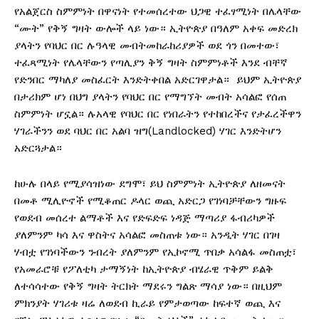
የአልጀርስ ስምምነት በዋናነት የተመሰረተው ህጋዊ ተፈፃሚነት በሌላቸው
“ሙት” የቅኝ ግዛት ውሎች ላይ ነው። ኢትዮጵያ በዓለም አቀፍ መድረክ
ያላትን የባህር በር ሉዓላዊ መብትመከራከሪያዎች ወደ ጎን በመተው፣
ተፈጻሚነት የሌላቸውን የጣሊያን ቅኝ ግዛት ስምምነቶች እንደ ብቸኛ
የድንበር ማካለያ መስፈርት እንድትቀበል አድርገዋታል። ይህም ኢትዮጵያ
በታሪክም ሆነ በህግ ያላትን የባህር በር የማግኘት መብት አሳልፎ የሰጠ
ስምምነት ሆኗል። ሉአላዊ የባህር በር የነበራትን የተከበረችና የታፈረችዋን
ሃገራችንን ወደ ባህር በር አልባ ዝግ(Landlocked) ሃገር እንድትሆን
አድርጓታል።
ከሁሉ በላይ የሚያሳዝነው ደግሞ፣ ይህ ስምምነት ኢትዮጵያ ለዘመናት
በመቶ ሚሊዮኖች የሚቆጠር ዶላር ወጪ አድርጋ የገነባቻቸውን ግዙፍ
የወደብ መሰረተ ልማቶች እና የድፍድፍ ነዳጅ ማጣሪያ ፋብሪካዎች
ያለምንም ካሳ እና ዋስትና አሳልፎ መስጠቱ ነው። አንዲት ሃገር በገዛ
ሃብቷ የገነባችውን ንብረት ያለምንም የኢኮኖሚ ጥበቃ አሳልፋ መስጠቷ፣
የአመራሮቹ የፖለቲካ ታማኝነት ከኢትዮጵያ ብሄራዊ ጥቅም ይልቅ
ለተሳሳተው የቅኝ ግዛት ትርክት ማደሩን ግልጽ ማሳያ ነው። በዚህም
ምክንያት ሃገሪቱ ዛሬ ለወደብ ኪራይ የምታወጣው ከፍተኛ ወጪ እና