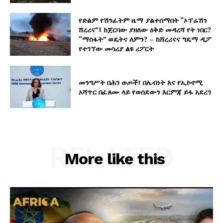
የድልም የሽንፈትም ዜማ ያልተሰማበት “ኦፕሬሽን
ሸረሪና”፤ ከጀርባው ያዘለው ዕቅድ መዳረሻ የት ነበር?
“ማስፋት” ወዴትና ለምን? – ከሸረሪናና ግዴማ ዲፖ
የተገኘው መሳሪያ ልዩ ሪፖርት
መንግሥት በሕገ ወጦች፣ በሌብነት እና የኢኮኖሚ
አሻጥር በፈጸሙ ላይ የወሰደውን እርምጃ ይፋ አደረገ
RELATED
More like this