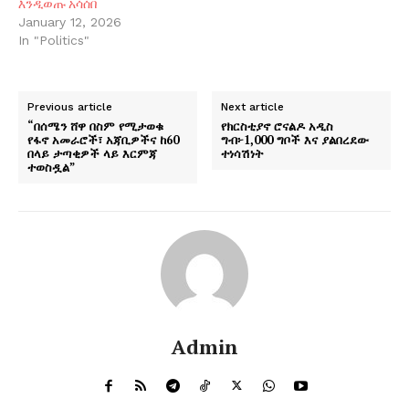
እንዲወጡ አሳሰበ
January 12, 2026
In "Politics"
Previous article
Next article
“በሰሜን ሸዋ በስም የሚታወቁ
የክርስቲያኖ ሮናልዶ አዲስ
የፋኖ አመራሮች፣ አጃቢዎችና ከ60
ግብ፦1,000 ግቦች እና ያልበረደው
በላይ ታጣቂዎች ላይ እርምጃ
ተነሳሽነት
ተወስዷል”
Admin