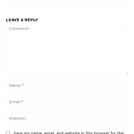
LEAVE A REPLY
Comment:
Na
Ema
Web
Save my name, email, and website in this browser for the