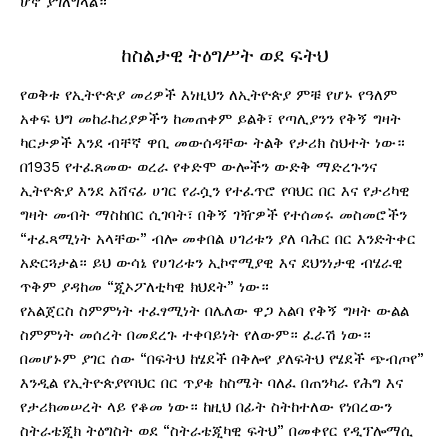
ሆኖ ያገለግላል።
ከስልታዊ ትዕግሥት ወደ ፍትህ
የወቅቱ የኢትዮጵያ መሪዎች እነዚህን ለኢትዮጵያ ምቹ የሆኑ የዓለም
አቀፍ ህግ መከራከሪያዎችን ከመጠቀም ይልቅ፣ የጣሊያንን የቅኝ ግዛት
ካርታዎች እንደ ብቸኛ ዋቢ መውሰዳቸው ትልቅ የታሪክ ስህተት ነው።
በ1935 የተፈጸመው ወረራ የቀድሞ ውሎችን ውድቅ ማድረጉንና
ኢትዮጵያ እንደ አሸናፊ ሀገር የራሷን የተፈጥሮ የባህር በር እና የታሪካዊ
ግዛት መብት ማስከበር ሲገባት፣ በቅኝ ገዥዎች የተሰመሩ መስመሮችን
“ተፈጻሚነት አላቸው” ብሎ መቀበል ሀገሪቱን ያለ ባሕር በር እንድትቀር
አድርጓታል። ይህ ውሳኔ የሀገሪቱን ኢኮኖሚያዊ እና ደህንነታዊ ብሄራዊ
ጥቅም ያዳከመ “ጂኦፖለቲካዊ ክህደት” ነው።
የአልጀርስ ስምምነት ተፈፃሚነት በሌለው ዋጋ አልባ የቅኝ ግዛት ውልል
ስምምነት መሰረት በመደረጉ ተቀባይነት የለውም። ፈራሽ ነው።
በመሆኑም ያገር ሰው “በፍትህ ከሄደች በቅሎየ ያለፍትህ የሄደች ጭብጦየ”
እንዲል የኢትዮጵያየባህር በር ጥያቄ ከስሜት ባለፈ በጠንካራ የሕግ እና
የታሪክመሠረት ላይ የቆመ ነው። ከዚህ በፊት ስትከተለው የነበረውን
ስትራቴጂክ ትዕግስት ወደ “ስትራቴጂካዊ ፍትህ” በመቀየር የዲፕሎማሲ