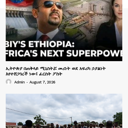
ኢትዮጵያ በጠቅላይ ሚኒስትሯ መሪነት ወደ አፍሪካ ኃያልነት
እየተሸጋገረች ነው፤ ፈርስት ፖስት
Admin
-
August 7, 2026