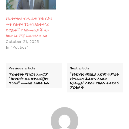
የኢትዮጵያ ብሔራዊ ባንክ በሕገ-
ወጥ የሐዋላ ገንዘብ አስተላላፊ
ድርጅቶችና አስመጪዎች ላይ
ከባድ እርምጃ እወስዳለሁ አለ
October 21, 2025
In "Politics"
Previous article
Next article
ፕሬዝዳንት ማክሮን አውሮፓ
“የትህነግና የሻዕቢያ አደገኛ ጥምረት
“ከየዋህነት ወደ ስትራቴጂካዊ
የትግራይን ሕልውና ለአደጋ
ጥንካሬ” መመለስ አለባት አሉ
አጋልጧል” ስድስት የክልሉ ተቀናቃኝ
ፓርቲዎች