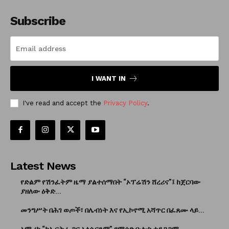
Subscribe
I WANT IN
I've read and accept the
Privacy Policy
.
Latest News
የድልም የሽንፈትም ዜማ ያልተሰማበት “ኦፕሬሽን ሸረሪና”፤ ከጀርባው
ያዘለው ዕቅድ...
መንግሥት በሕገ ወጦች፣ በሌብነት እና የኢኮኖሚ አሻጥር በፈጸሙ ላይ...