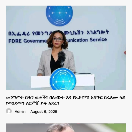
መንግሥት በሕገ ወጦች፣ በሌብነት እና የኢኮኖሚ አሻጥር በፈጸሙ ላይ
የወሰደውን እርምጃ ይፋ አደረገ
Admin
-
August 6, 2026