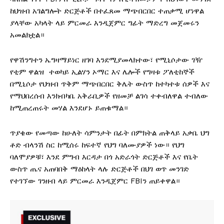
ከህዝብ አገልግሎት ድርጅቶች በተፈጸመ ማጭበርበር ተጠቃሚ ሆነዋል
ያላቸው አካላት ላይ ምርመራ እንዲጀምር ግፊት ማድረግ መጀመሩን
አመልክቷል።
የዋሽንግተን ኤግዛማይነር ዘገባ እንደሚያመላክተው፣ የሚኒሶታው ገዥ
የቲም ዋልዝ ተወካይ ኢልሃን ኦማር እና ሌሎች የግዛቱ ፖለቲከኞች
በሚኒሶታ የህዝብ ጥቅም ማጭበርበር ቅሌት ውስጥ ከተካተቱ ሰዎች እና
የማህበረሰብ እንክብካቤ አቅራቢዎች የዘመቻ ልገሳ ተቀብለዋል ተብለው
ከሚጠረጠሩት መሃል እንደሆኑ ይጠቁማል።
ጥያቄው የመጣው ከሁለት ሳምንታት በፊት በምክትል ጠቅላይ አቃቤ ህግ
ቶድ ብላንሽ ስር ከሚሰሩ ከፍተኛ የህግ ባለሙያዎች ነው። የህግ
ባለሞያዎቹ፣ እንደ ምግብ እርዳታ በጎ አድራጎት ድርጅቶች እና የቤት
ውስጥ ጤና አጠባበቅ ማዕከላት ላሉ ድርጅቶች በህገ ወጥ መንገድ
የተገኘው ገንዘብ ላይ ምርመራ እንዲጀምር FBIን ጠይቀዋል።