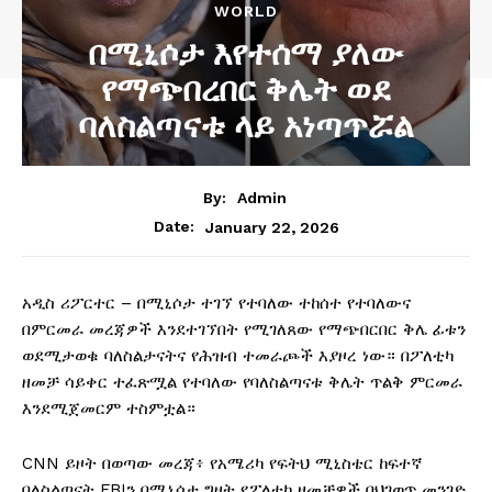
WORLD
በሚኒሶታ እየተሰማ ያለው
የማጭበረበር ቅሌት ወደ
ባለስልጣናቱ ላይ አነጣጥሯል
By:
Admin
January 22, 2026
Date:
አዲስ ሪፖርተር – በሚኒሶታ ተገኘ የተባለው ተከሰተ የተባለውና
በምርመራ መረጃዎች እንደተገኘበት የሚገለጸው የማጭበርበር ቅሌ ፊቱን
ወደሚታወቁ ባለስልታናትና የሕዝብ ተመራጮች እያዞረ ነው። በፖለቲካ
ዘመቻ ሳይቀር ተፈጽሟል የተባለው የባለስልጣናቱ ቅሌት ጥልቅ ምርመራ
እንደሚጀመርም ተስምቷል።
CNN ይዞት በወጣው መረጃ፥ የአሜሪካ የፍትህ ሚኒስቴር ከፍተኛ
ባለስልጣናት FBIን በሚኒሶታ ግዛት የፖለቲካ ዘመቻዎች በህገወጥ መንገድ