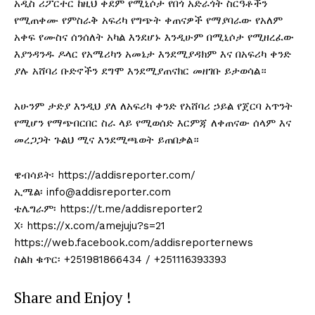
አዲስ ሪፖርተር ከዚህ ቀደም የሚኒሶታ የበጎ አድራጎት ስርዓቶችን
የሚጠቀሙ የምስራቅ አፍሪካ የግጭት ቀጠናዎች የማያባራው የአለም
አቀፍ የሙስና ሰንሰለት አካል እንደሆኑ እንዲሁም በሚኒሶታ የሚዘረፈው
እያንዳንዱ ዶላር የአሜሪካን አመኔታ እንደሚያዳክም እና በአፍሪካ ቀንድ
ያሉ አሸባሪ ቡድኖችን ደግሞ እንደሚያጠናክር መዘገቡ ይታወሳል።
አሁንም ታድያ እንዲህ ያለ ለአፍሪካ ቀንድ የአሸባሪ ኃይል የጀርባ አጥንት
የሚሆን የማጭበርበር ስራ ላይ የሚወሰድ እርምጃ ለቀጠናው ሰላም እና
መረጋጋት ጉልህ ሚና እንደሚጫወት ይጠበቃል።
ዌብሳይት፡ https://addisreporter.com/
ኢሜል፡ info@addisreporter.com
ቴሌግራም፡ https://t.me/addisreporter2
X፡ https://x.com/amejuju?s=21
https://web.facebook.com/addisreporternews
ስልክ ቁጥር፡ +251981866434 / +251116393393
Share and Enjoy !