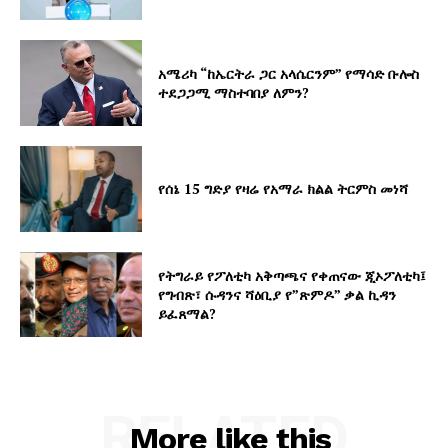
አሜሪካ “ከኤርትራ ጋር አላሴርንም” የማሳድ ቡሎስ
ተደጋጋሚ ማስተባበያ ለምን?
የሰኔ 15 ግድያ የዛሬ የአማራ ክልል ትርምስ መነሻ
የትግራይ የፖለቲካ አቅጣጫና የቀጠናው ጂኦፖለቲካ፤
የግብጽ፣ ሱዳንና ሻዕቢያ የ”ጽምዶ” ቃል ኪዳን
ይፈጸማል?
RELATED
More like this