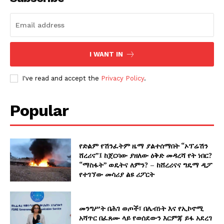
I WANT IN
I've read and accept the
Privacy Policy
.
Popular
የድልም የሽንፈትም ዜማ ያልተሰማበት “ኦፕሬሽን
ሸረሪና”፤ ከጀርባው ያዘለው ዕቅድ መዳረሻ የት ነበር?
“ማስፋት” ወዴትና ለምን? – ከሸረሪናና ግዴማ ዲፖ
የተገኘው መሳሪያ ልዩ ሪፖርት
መንግሥት በሕገ ወጦች፣ በሌብነት እና የኢኮኖሚ
አሻጥር በፈጸሙ ላይ የወሰደውን እርምጃ ይፋ አደረገ