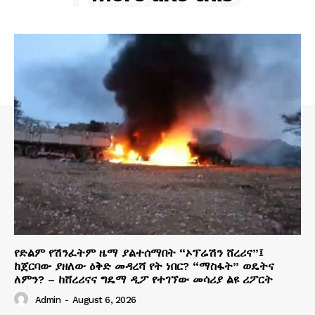
የድልም የሽንፈትም ዜማ ያልተሰማበት “ኦፕሬሽን ሸረሪና”፤
ከጀርባው ያዘለው ዕቅድ መዳረሻ የት ነበር? “ማስፋት” ወዴትና
ለምን? – ከሸረሪናና ግዴማ ዲፖ የተገኘው መሳሪያ ልዩ ሪፖርት
Admin
-
August 6, 2026