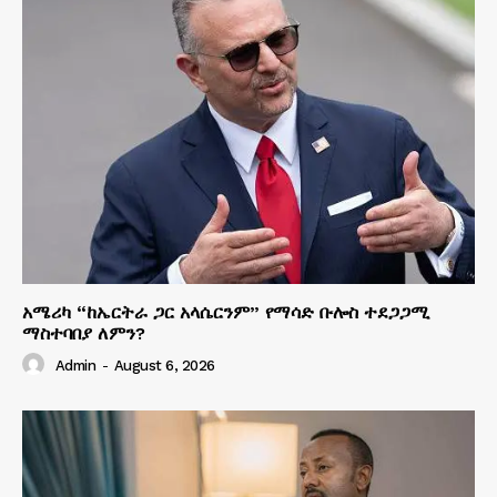
አሜሪካ “ከኤርትራ ጋር አላሴርንም” የማሳድ ቡሎስ ተደጋጋሚ
ማስተባበያ ለምን?
Admin
-
August 6, 2026