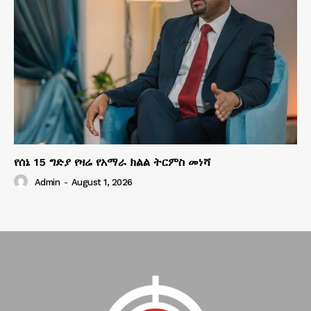
የሰኔ 15 ግድያ የዛሬ የአማራ ክልል ትርምስ መነሻ
Admin
-
August 1, 2026