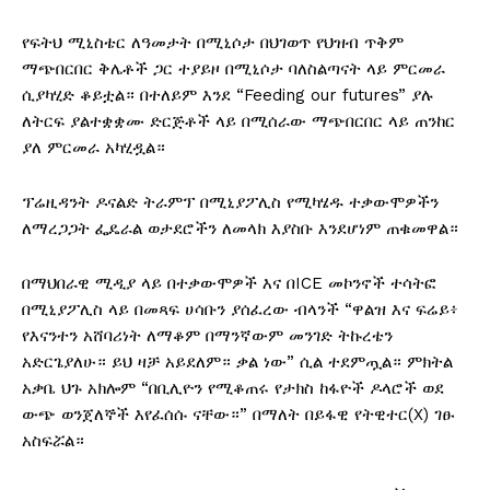
የፍትህ ሚኒስቴር ለዓመታት በሚኒሶታ በህገወጥ የህዝብ ጥቅም
ማጭበርበር ቅሌቶች ጋር ተያይዞ በሚኒሶታ ባለስልጣናት ላይ ምርመራ
ሲያካሂድ ቆይቷል። በተለይም እንደ “Feeding our futures” ያሉ
ለትርፍ ያልተቋቋሙ ድርጅቶች ላይ በሚሰራው ማጭበርበር ላይ ጠንከር
ያለ ምርመራ አካሂዷል።
ፕሬዚዳንት ዶናልድ ትራምፕ በሚኒያፖሊስ የሚካሄዱ ተቃውሞዎችን
ለማረጋጋት ፌዴራል ወታደሮችን ለመላክ እያስቡ እንደሆነም ጠቁመዋል።
በማህበራዊ ሚዲያ ላይ በተቃውሞዎች እና በICE መኮንኖች ተሳትፎ
በሚኒያፖሊስ ላይ በመጻፍ ሀሳቡን ያሰፈረው ብላንች “ዋልዝ እና ፍሬይ፥
የእናንተን አሸባሪነት ለማቆም በማንኛውም መንገድ ትኩረቴን
አድርጌያለሁ። ይህ ዛቻ አይደለም። ቃል ነው” ሲል ተደምጧል። ምክትል
አቃቤ ህጉ አክሎም “በቢሊዮን የሚቆጠሩ የታክስ ከፋዮች ዶላሮች ወደ
ውጭ ወንጀለኞች እየፈሰሱ ናቸው።” በማለት በይፋዊ የትዊተር(X) ገፁ
አስፍሯል።