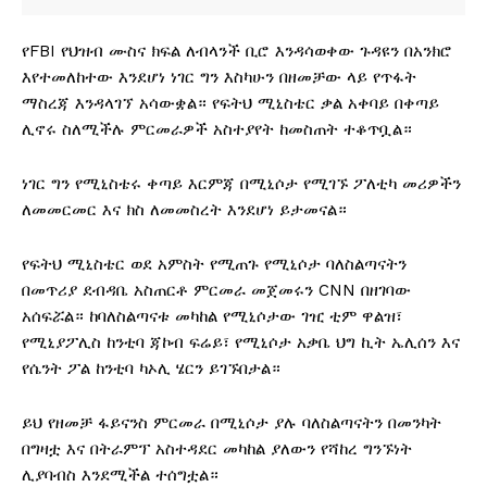
የFBI የህዝብ ሙስና ክፍል ለብላንች ቢሮ እንዳሳወቀው ጉዳዩን በአንክሮ
እየተመለከተው እንደሆነ ነገር ግን እስካሁን በዘመቻው ላይ የጥፋት
ማስረጃ እንዳላገኘ አሳውቋል። የፍትህ ሚኒስቴር ቃል አቀባይ በቀጣይ
ሊኖሩ ስለሚችሉ ምርመራዎች አስተያየት ከመስጠት ተቆጥቧል።
ነገር ግን የሚኒስቴሩ ቀጣይ እርምጃ በሚኒሶታ የሚገኙ ፖለቲካ መሪዎችን
ለመመርመር እና ክስ ለመመስረት እንደሆነ ይታመናል።
የፍትህ ሚኒስቴር ወደ አምስት የሚጠጉ የሚኒሶታ ባለስልጣናትን
በመጥሪያ ደብዳቤ አስጠርቶ ምርመራ መጀመሩን CNN በዘገባው
አሰፍሯል። ከባለስልጣናቱ መካከል የሚኒሶታው ገዢ ቲም ዋልዝ፣
የሚኒያፖሊስ ከንቲባ ጃኮብ ፍሬይ፣ የሚኒሶታ አቃቤ ህግ ኪት ኤሊሰን እና
የሴንት ፖል ከንቲባ ካኦሊ ሄርን ይገኙበታል።
ይህ የዘመቻ ፋይናንስ ምርመራ በሚኒሶታ ያሉ ባለስልጣናትን በመንካት
በግዛቷ እና በትራምፕ አስተዳደር መካከል ያለውን የሻከረ ግንኙነት
ሊያባብስ እንደሚችል ተሰግቷል።