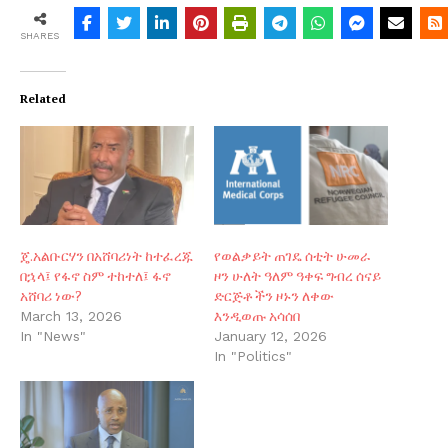
SHARES
Related
ጄ.አልቡርሃን በአሸባሪነት ከተፈረጁ
የወልቃይት ጠገዴ ሰቲት ሁመራ
በኋላ፤ የፋኖ ስም ተከተለ፤ ፋኖ
ዞን ሁለት ዓለም ዓቀፍ ግብረ ሰናይ
አሸባሪ ነው?
ድርጅቶችን ዞኑን ለቀው
እንዲወጡ አሳሰበ
March 13, 2026
In "News"
January 12, 2026
In "Politics"