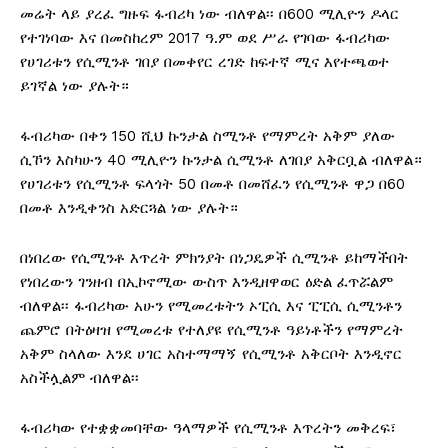
መሬት ላይ ያረፈ ግዙፍ ፋብሪካ ነው ብለዋል፡፡ በ600 ሚሊዮን ዶላር
የተገነባው እና በመስከረም 2017 ዓ.ም ወደ ሥራ የገባው ፋብሪካው
የሀገሪቱን የሲሚንቶ ገበያ በመቀየር ረገድ ከፍተኛ ሚና እየተጫወተ
ይገኛል ነው ያሉት።
‎ፋብሪካው በቀን 150 ሺህ ኩንታል ስሚንቶ የማምረት አቅም ያለው
ሲኾን እስካሁን 40 ሚሊዮን ኩንታል ሲሚንቶ ለገበያ አቅርቧል ብለዋል።
የሀገሪቱን የሲሚንቶ ፍላጎት 50 በመቶ በመሸፈን የሲሚንቶ ዋጋ በ60
በመቶ እንዲቀንስ አድርጓል ነው ያሉት።
‎በነበረው የሲሚንቶ እጥረት ምክንያት በነጋዴዎች ሲሚንቶ ይከማችበት
የነበረውን ገንዘብ በኢኮኖሚው ውስጥ እንዲዘዋወር ዕድል ፈጥሯልም
ብለዋል፡፡ ፋብሪካው አሁን የሚመረቱትን ኦፒሲ እና ፒፒሲ ሲሚንቶን
ጨምሮ በትዕዛዝ የሚመረቱ የተለያዩ የሲሚንቶ ዓይነቶችን የማምረት
አቅም ስላለው እንደ ሀገር አስተማማኝ የሲሚንቶ አቅርቦት እንዲኖር
አስችሏልም ብለዋል፡፡
‎ፋብሪካው የተቋቋመባቸው ዓላማዎች የሲሚንቶ እጥረትን መቅረፍ፣