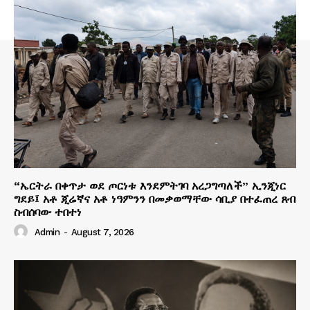
“ኤርትራ በቀጥታ ወደ ጦርነቱ እንደምትገባ አረጋግጣለች” ኢንጂነር
ግደይ፤ አቶ ጂሬኛና አቶ ነዓምንን በመቃወማቸው ሳቢያ በተፈጠረ ጸብ
ስብሰባው ተበተነ
Admin
-
August 7, 2026