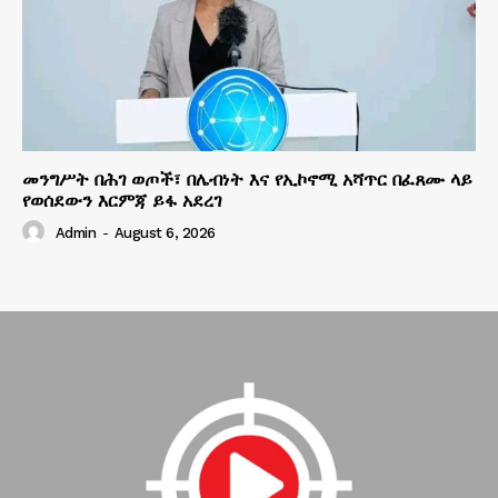
መንግሥት በሕገ ወጦች፣ በሌብነት እና የኢኮኖሚ አሻጥር በፈጸሙ ላይ
የወሰደውን እርምጃ ይፋ አደረገ
Admin
-
August 6, 2026