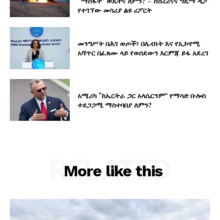
“ማስፋት” ወዴትና ለምን? – ከሸረሪናና ግዴማ ዲፖ
የተገኘው መሳሪያ ልዩ ሪፖርት
መንግሥት በሕገ ወጦች፣ በሌብነት እና የኢኮኖሚ
አሻጥር በፈጸሙ ላይ የወሰደውን እርምጃ ይፋ አደረገ
አሜሪካ “ከኤርትራ ጋር አላሴርንም” የማሳድ ቡሎስ
ተደጋጋሚ ማስተባበያ ለምን?
RELATED
More like this