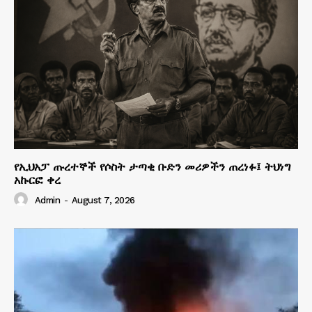
የኢህአፓ ጡረተኞች የሶስት ታጣቂ ቡድን መሪዎችን ጠረነፉ፤ ትህነግ
አኩርፎ ቀረ
Admin
-
August 7, 2026