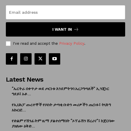
I WANT IN
I've read and accept the
Privacy Policy
.
Latest News
“ኤርትራ በቀጥታ ወደ ጦርነቱ እንደምትገባ አረጋግጣለች” ኢንጂነር
ግደይ፤ አቶ...
የኢህአፓ ጡረተኞች የሶስት ታጣቂ ቡድን መሪዎችን ጠረነፉ፤ ትህነግ
አኩርፎ...
የድልም የሽንፈትም ዜማ ያልተሰማበት “ኦፕሬሽን ሸረሪና”፤ ከጀርባው
ያዘለው ዕቅድ...