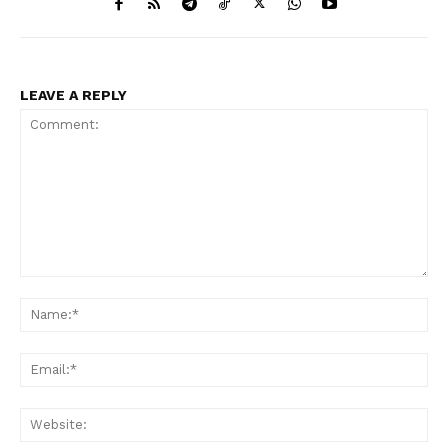
LEAVE A REPLY
Comment:
Na
Ema
Web