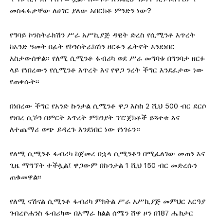
መስፋፋታቸው ለሀገር ያለው አበርክቶ ምንድን ነው?
‎የዓባይ ኮንስትራክሽን ሥራ አሥኪያጅ ዳዊት ድረስ የሲሚንቶ እጥረት
ከአንድ ዓመት በፊት የኮንስትራክሽን ዘርፉን ፈትኖት እንደነበር
አስታውሰዋል፡፡ የለሚ ሲሚንቶ ፋብሪካ ወደ ሥራ መግባቱ በግንባታ ዘርፉ
ላይ የነበረውን የሲሚንቶ እጥረት እና የዋጋ ንረት ችግር እንደፈታው ነው
የጠቀሱት፡፡
‎በነበረው ችግር የአንድ ኩንታል ሲሚንቶ ዋጋ እስከ 2 ሺህ 500 ብር ደርሶ
የነበረ ሲኾን በምርት እጥረት ምክንያት ፕሮጀክቶች ይጓተቱ እና
ለተጨማሪ ወጭ ይዳረጉ እንደነበር ነው የነገሩን።
‎የለሚ ሲሚንቶ ፋብሪካ ከጀመረ በኋላ ሲሚንቶን በሚፈለገው መጠን እና
ጊዜ ማግኘት ተችሏል፤ ዋጋውም በኩንታል 1 ሺህ 150 ብር መድረሱን
ጠቁመዋል፡፡
‎የለሚ ናሽናል ሲሚንቶ ፋብሪካ ምክትል ሥራ አሥኪያጅ መምህር አርዓያ
ገብረዮሐንስ ፋብሪካው በአማራ ክልል ሰሜን ሸዋ ዞን በ187 ሔክታር