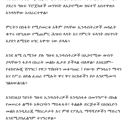
ያደረጉ ግዙፍ ፕሮጀክቶች መገንባት ለኢኮኖሚው ከፍተኛ አስተዋጽኦ
እንዳላቸው አብራርተዋል፡፡
ምርትን በስፋት የሚያመርቱ አቅም ያላቸው ኢንዱስትሪዎች መከፈት
ቁጥሩ በየጊዜው የሚጨምር ሕዝብ ላላት እና የምርት ፍላጎት በፍጥነት
እያደገ ለሚሄድ ሀገር አዋጭ ነው ይላሉ፡፡
‎እንደ ለሚ ሲሚንቶ ያሉ ግዙፍ ኢንዱስትሪዎች በኢኮኖሚው ውስጥ
ያላቸውን ፋይዳ በአራት መልኩ ሊታይ ይችላል ብለዋል፡፡ እነዚህም፡-
የቴክኖሎጂ ሽግግር፤‎ የዋጋ ግሽበትን መቆጣጠር ፤ የውጭ ምንዛሬን ማዳን
እና የሥራ ዕድል ፈጠራ የሚሉት ዋና ዋና በረከቶችን ይዞ እንደሚመጣ
ገልጸውልናል።
‎እንደነዚህ ዓይነት ግዙፍ ኢንዱስትሪዎች እንዲስፋፉ በመንግሥት በኩል
የመሠረተ ልማት አቅርቦትን ማስፋፋት፣ ትልልቅ ድርጅቶች በአክሲዮን
መልክ እንዲደራጁ ማበረታታት እና ምቹ የፖሊሲ ማሻሻያዎችን ማድረግ
እንደሚያስፈልግም ተናግረዋል።