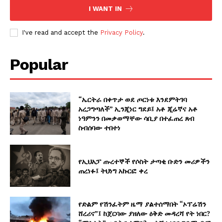
I WANT IN
I've read and accept the
Privacy Policy
.
Popular
“ኤርትራ በቀጥታ ወደ ጦርነቱ እንደምትገባ
አረጋግጣለች” ኢንጂነር ግደይ፤ አቶ ጂሬኛና አቶ
ነዓምንን በመቃወማቸው ሳቢያ በተፈጠረ ጸብ
ስብሰባው ተበተነ
የኢህአፓ ጡረተኞች የሶስት ታጣቂ ቡድን መሪዎችን
ጠረነፉ፤ ትህነግ አኩርፎ ቀረ
የድልም የሽንፈትም ዜማ ያልተሰማበት “ኦፕሬሽን
ሸረሪና”፤ ከጀርባው ያዘለው ዕቅድ መዳረሻ የት ነበር?