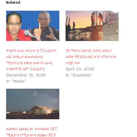
Related
ትህነግ ውደ ጦርነት 6.77 ቢሊዮን
15 ሜትር ኩዩብ፣ አንድ መኪና
ብር በግዴታ ለመሰብሰብ
አሸዋ 90 ሺህ ብር ሆነ፤ ምክንያቱ
ሚስጥራዊ ዕቅድ አወጣ፤ በጦር
ነዳጅ ነው
ጉዳተኞች ስም 1 ቢሊዮን
April 23, 2026
December 10, 2025
In "Business"
In "News"
ለህፃፅና አከባቢው የተላከው 257
ሚሊዮን የሚያወጣ እህልና 55.5