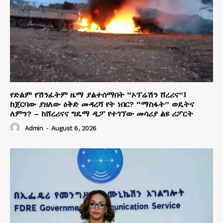
የድልም የሽንፈትም ዜማ ያልተሰማበት “ኦፕሬሽን ሸረሪና”፤
ከጀርባው ያዘለው ዕቅድ መዳረሻ የት ነበር? “ማስፋት” ወዴትና
ለምን? – ከሸረሪናና ግዴማ ዲፖ የተገኘው መሳሪያ ልዩ ሪፖርት
Admin
-
August 6, 2026