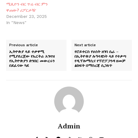
ሚሊዮን ብር ጥሬ ብር ምን
ዋጠው? ሪፖርታዥ
December 23, 2025
In "News"
Previous article
Next article
ኢትዮጵያ ላይ ተቃዋሚ
የሮይተርስ የሀሰት ዘገባ ሴራ –
የሚያደረጀው የኤርትራ አገዛዝ
በኢትዮጵያ ሉዓላዊነት ላይ የተቃጣ
የኢትዮጵያን ድንበር መውረሩን
የዲፕሎማሲና የፕሮፓጋንዳ ዘመቻ
በደፈናው ካደ
ልክፍት በማስረጃ ሲጋለጥ
Admin