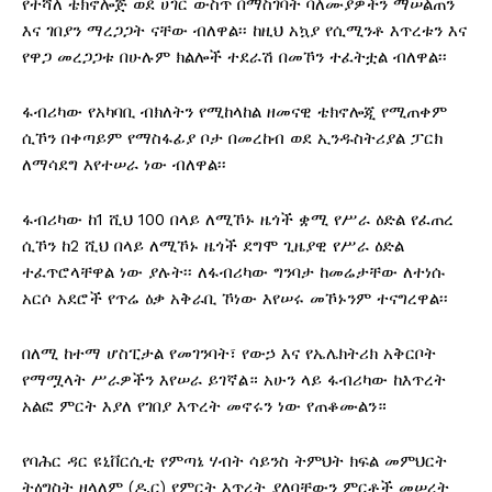
የተሻለ ቴክኖሎጅ ወደ ሀገር ውስጥ በማስገባት ባለሙያዎችን ማሠልጠን
እና ገበያን ማረጋጋት ናቸው ብለዋል፡፡ ከዚህ አኳያ የሲሚንቶ እጥረቱን እና
የዋጋ መረጋጋቱ በሁሉም ክልሎች ተደራሽ በመኾን ተፈትቷል ብለዋል፡፡
‎ፋብሪካው የአካባቢ ብክለትን የሚከላከል ዘመናዊ ቴክኖሎጂ የሚጠቀም
ሲኾን በቀጣይም የማስፋፊያ ቦታ በመረከብ ወደ ኢንዱስትሪያል ፓርክ
ለማሳደግ እየተሠራ ነው ብለዋል፡፡
ፋብሪካው ‎ከ1 ሺህ 100 በላይ ለሚኾኑ ዜጎች ቋሚ የሥራ ዕድል የፈጠረ
ሲኾን ከ2 ሺህ በላይ ለሚኾኑ ዜጎች ደግሞ ጊዜያዊ የሥራ ዕድል
ተፈጥሮላቸዋል ነው ያሉት፡፡ ለፋብሪካው ግንባታ ከመሬታቸው ለተነሱ
አርሶ አደሮች የጥሬ ዕቃ አቅራቢ ኾነው እየሠሩ መኾኑንም ተናግረዋል፡፡
በለሚ ከተማ ሆስፒታል የመገንባት፣ የውኃ እና የኤሌክትሪክ አቅርቦት
የማሟላት ሥራዎችን እየሠራ ይገኛል። አሁን ላይ ፋብሪካው ከእጥረት
አልፎ ምርት እያለ የገበያ እጥረት መኖሩን ነው የጠቆሙልን።
‎የባሕር ዳር ዩኒቨርሲቲ የምጣኔ ሃብት ሳይንስ ትምህት ክፍል መምህርት
ትዕግስት ዘላለም (ዶ.ር) የምርት እጥረት ያለባቸውን ምርቶች መሠረት