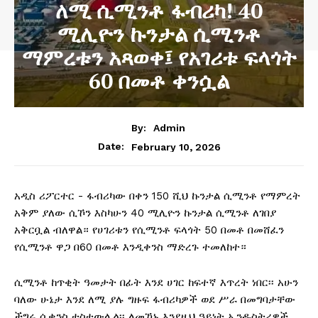
ለሚ ሲሚንቶ ፋብሪካ! 40
ሚሊዮን ኩንታል ሲሚንቶ
ማምረቱን አጻወቀ፤ የአገሪቱ ፍላጎት
60 በመቶ ቀንሷል
By:
Admin
February 10, 2026
Date:
አዲስ ሪፖርተር ‎- ፋብሪካው በቀን 150 ሺህ ኩንታል ሲሚንቶ የማምረት
አቅም ያለው ሲኾን እስካሁን 40 ሚሊዮን ኩንታል ሲሚንቶ ለገበያ
አቅርቧል ብለዋል። የሀገሪቱን የሲሚንቶ ፍላጎት 50 በመቶ በመሸፈን
የሲሚንቶ ዋጋ በ60 በመቶ እንዲቀንስ ማድረጉ ተመለከተ።
ሲሚንቶ ከጥቂት ዓመታት በፊት እንደ ሀገር ከፍተኛ እጥረት ነበር፡፡ አሁን
ባለው ሁኔታ እንደ ለሚ ያሉ ግዙፍ ፋብሪካዎች ወደ ሥራ በመግባታቸው
ችግሩ ሲቀንስ ተስተውሏል፡፡ ለመኾኑ እንደዚህ ዓይነት ኢንዱስትሪዎች