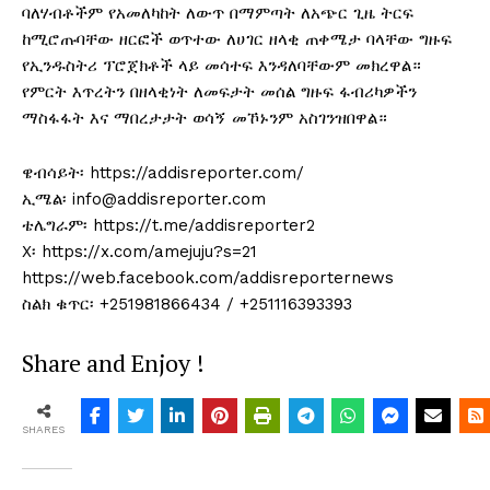
‎ባለሃብቶችም የአመለካከት ለውጥ በማምጣት ለአጭር ጊዜ ትርፍ
ከሚሮጡባቸው ዘርፎች ወጥተው ለሀገር ዘላቂ ጠቀሜታ ባላቸው ግዙፍ
የኢንዱስትሪ ፕሮጀክቶች ላይ መሳተፍ እንዳለባቸውም መክረዋል።
የምርት እጥረትን በዘላቂነት ለመፍታት መሰል ግዙፍ ፋብሪካዎችን
ማስፋፋት እና ማበረታታት ወሳኝ መኾኑንም አስገንዝበዋል።
‎ዌብሳይት፡ https://addisreporter.com/
ኢሜል፡ info@addisreporter.com
ቴሌግራም፡ https://t.me/addisreporter2
X፡ https://x.com/amejuju?s=21
https://web.facebook.com/addisreporternews
ስልክ ቁጥር፡ +251981866434 / +251116393393
Share and Enjoy !
SHARES