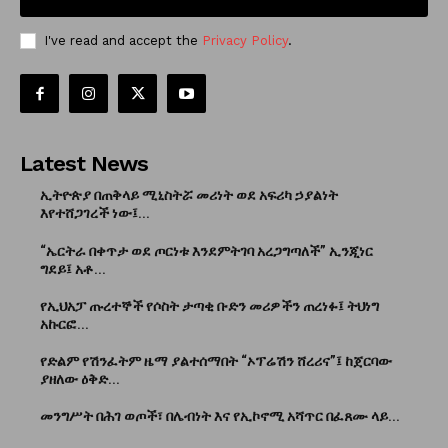
I've read and accept the
Privacy Policy
.
Latest News
ኢትዮጵያ በጠቅላይ ሚኒስትሯ መሪነት ወደ አፍሪካ ኃያልነት
እየተሸጋገረች ነው፤...
“ኤርትራ በቀጥታ ወደ ጦርነቱ እንደምትገባ አረጋግጣለች” ኢንጂነር
ግደይ፤ አቶ...
የኢህአፓ ጡረተኞች የሶስት ታጣቂ ቡድን መሪዎችን ጠረነፉ፤ ትህነግ
አኩርፎ...
የድልም የሽንፈትም ዜማ ያልተሰማበት “ኦፕሬሽን ሸረሪና”፤ ከጀርባው
ያዘለው ዕቅድ...
መንግሥት በሕገ ወጦች፣ በሌብነት እና የኢኮኖሚ አሻጥር በፈጸሙ ላይ...