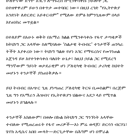
ሁለተኛው ደግሞ አገርን ለማፍረስ ከሚንቀሳቀሱ ኃይሎች ጋር
በተዘዋዋሪም ይሁን በቀጥታ መተባበር ነው። በዚህ ረገድ “የኢትዮጵያ
አንድነት ለድርድር አይቀርብም” የሚለው ድምፅ ከምንጊዜውም በላይ
እየጠነከረ መጥቷል።
በተለይም በአሁኑ ወቅት በአማራ ክልል የሚንቀሳቀሱ የፋኖ ታጣቂዎች
ከትህነግ ጋር አላቸው ስለሚባለው ‘ስልታዊ ትብብር’ ተንታኞች ጠንካራ
ትችት እያቀረቡ ነው። ትህነግ ግልጽ የሆነ አገር የማፍረስና የመገንጠል
አጀንዳ ይዞ እየተንቀሳቀሰ ባለበት ሁኔታ፣ ከዚህ ኃይል ጋር የሚደረግ
ማንኛውም ዓይነት ወታደራዊም ሆነ ፖለቲካዊ ትብብር ታሪካዊ ስህተት
መሆኑን ተንታኞች ያስጠነቅቃሉ።
ይህ ትብብር በአጭር ጊዜ ያነጣጠረ ፖለቲካዊ ትርፍ ቢመስልም፣ በረጅም
ጊዜ ግን የአማራን ሕዝብና የኢትዮጵያን ህልውና አደጋ ላይ የሚጥል
መሆኑን ይገልጻሉ።
ተንታኞች አክለውም፣ በወሎ በኩል ከትህነግ ጋር ግንኙነት አላቸው
ተብለው የሚጠረጠሩት የፋኖ መሪዎች—እነ ምሬ ወዳጆ፣ ድርሳን ብርሃኔ፣
ሄኖክ አዲሴና አበበ ሙላት—ድርጊታቸው በሕግም ሆነ በሞራል