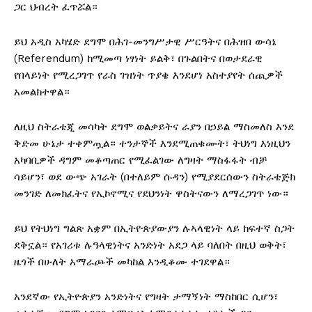
ጋር ህብረት ፈጥሯል።
ይህ አዲስ አካሄድ ደግሞ በሕገ-መንግሥታዊ ሥርዓትና በሕዝበ ውሳኔ
(Referendum) ከሚመጣ ነፃነት ይልቅ፣ በጉልበትና በወታደራዊ
የበላይነት የሚረጋገጥ የራስ ገዝነት ጥያቄ እንደሆነ አስተያየት ሰጪዎች
አመልክተዋል።
ለዚህ ስትራቴጂ መሳካት ደግሞ ወልቃይትና ራያን በኃይል ማስመለስ እንደ
ቅድመ ሁኔታ ተቀምጧል። ተንታኞች እንደሚጠቁሙት፣ ትህነግ እነዚህን
አካባቢዎች ዳግም መቆጣጠር የሚፈልገው ለግዛት ማስፋፋት ብቻ
ሳይሆን፣ ወደ ውጭ አገራት (በተለይም ሱዳን) የሚያደርሰውን ስትራቴጅክ
መንገድ ለመክፈትና የኢኮኖሚና የደህንነት ዋስትናውን ለማረጋገጥ ነው።
ይህ የትህነግ ግልጽ አቋም በኢትዮጵያውያን ሉኣላዊነት ላይ ከፍተኛ ስጋት
ደቅኗል። የአገሪቱ ሉዓላዊነትና አንድነት አደጋ ላይ ባለበት በዚህ ወቅት፣
ዜጎች በሁለት አማራጮች መካከል እንዲቆሙ ተገደዋል።
አንደኛው የኢትዮጵያን አንድነትና የግዛት ታማኝነት ማስከበር ሲሆን፣