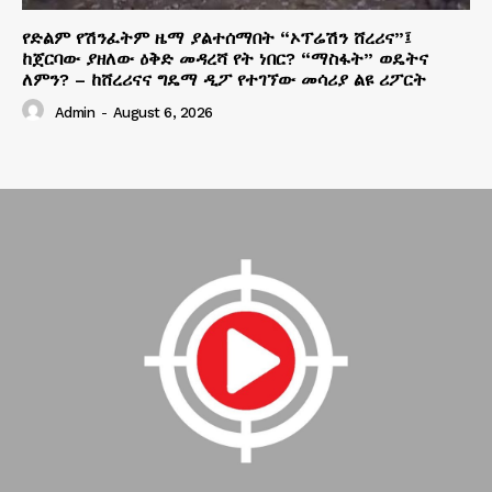
የድልም የሽንፈትም ዜማ ያልተሰማበት “ኦፕሬሽን ሸረሪና”፤
ከጀርባው ያዘለው ዕቅድ መዳረሻ የት ነበር? “ማስፋት” ወዴትና
ለምን? – ከሸረሪናና ግዴማ ዲፖ የተገኘው መሳሪያ ልዩ ሪፖርት
Admin
-
August 6, 2026