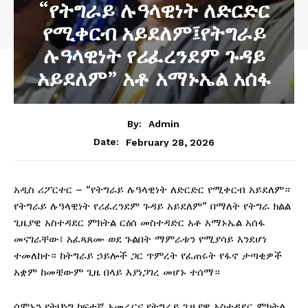
“የትግራይ ሉዓላዊነት ለድርድር
የሚቀርብ አይደለም፤የትግራይ
ሉዓላዊነት የሪፈረንደም ጉዳይ
አይደለም” አቶ አማኑኤል አሰፋ
By:
Admin
February 28, 2026
Date:
አዲስ ሪፖርተር – “የትግራይ ሉዓላዊነት ለድርድር የሚቀርብ አይደለም።
የትግራይ ሉዓላዊነት የሪፈረንደም ጉዳይ አይደለም” በማለት የትግራ ክልል
ጊዜያዊ አስተዳደር ምክትል ርዕሰ መስተዳድር አቶ አማኑኤል አሰፋ
መናገራቸው፣ አፈጻጸሙ ወደ ጉልበት ማምራቱን የሚያሳይ እንደሆነ
ተመለከተ። ከትግራይ ኃይሎች ጋር ጥምረት የፈጠሩት የፋኖ ታጣቂዎች
አቋም ከመቼውም ጊዜ በላይ እያነጋገረ መሆኑ ተሰማ።
ሰሞኑን የትህነግ ከፍተኛ አመራርና የትግራይ ጊዜያዊ አስተዳደር ምክትል