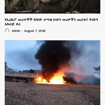
የኢህአፓ ጡረተኞች የሶስት ታጣቂ ቡድን መሪዎችን ጠረነፉ፤ ትህነግ
አኩርፎ ቀረ
Admin
-
August 7, 2026