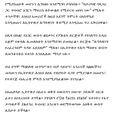
የሚያስጠይቅ መሆኑን ሊገነዘቡ እንደሚገባ ያሳስባሉ። “ከታሪካዊ ባላጋራ
ጋር ተባብሮ አገርን ማፍረስ ለትውልድ የሚተርፍ ጠባሳ ነው” የሚሉት
ተንታኞቹ፣ እነዚህ አመራሮች ከዚህ አደገኛ ጥምረት በአስቸኳይ
እንዲወጡና ለኢትዮጵያ ሉዓላዊነት ቅድሚያ እንዲሰጡ ጥሪ አቅርበዋል።
በሌላ በኩል፣ የአገር ውስጥ ልሂቃንና የፖለቲካ ድርጅቶች የትህነግን አዲስ
አቋም በቀላሉ ሊመለከቱት እንደማይገባ ይመከራል። ድርጅቱ “ሉዓላዊነት
የሪፈረንደም ጉዳይ አይደለም” ማለቱ፣ በኢትዮጵያ የሕግ ማዕቀፍ ውስጥ
ለመንቀሳቀስ ፍላጎት እንደሌለው ማሳያ ነው።
ይህ ደግሞ ማዕከላዊ መንግሥቱን ብቻ ሳይሆን፣ አጎራባች ክልሎችንና
መላውን የኢትዮጵያ ሕዝብ ለከፋ የደህንነት ስጋት የሚያጋልጥ በመሆኑ፣
የተቀናጀ ብሔራዊ ምላሽ እንደሚያስፈልገው ይነገራል።
በአጠቃላይ ኢትዮጵያ በአሁኑ ወቅት በውስጥና በውጭ ኃይሎች ብርቱ
ፈተና እየደረሰባት ይገኛል። የትህነግ የ‘De facto state’ ፍላጎትና የፋኖ
ታጣቂዎች ያልተገራ ትብብር አገሪቱን ወደማትወጣው አዘቅት ውስጥ
ሊከታት ይችላል።