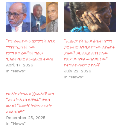
“የፕሪቶሪያውን ስምምነት እንደ
“ኢህአፓ የትግራይ ሕዝብ ከማን
ማገገሚያ ቤት ነው
ጋር አብሮ እንዲቆም ነው እየጠየቀ
የምንቆጥረው”የትግራይ
ያለው? ይህ አዲስ አበባ ያለው
ጊ.አስተዳደር እንዲፈርስ ተወሰነ
የጽምዶ ክንፍ መግለጫ ነው”
የትግራይ ሰላም ኃይሎች
April 17, 2026
In "News"
July 22, 2026
In "News"
የሁለት የትግራይ ጄኔራሎች ወግ
“ጦርነት ሊነሳ ይችላል” ታደሰ
ወረደ፤ “እመነኝ ትህነግ ጦርነት
አይለኩስም”
December 25, 2025
In "News"