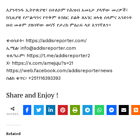
እያንዳንዱ ኢትዮጵያዊ፣ በተለይም የሕዝብ አመኔታ ያላቸው መሪዎች፣
ከጊዜያዊ የሥልጣንና የጥቅም ፉክክር ይልቅ ለአገር ዘላቂ ሰላምና አንድነት
ዘብ መቆም ያለባቸው ወሳኝ የታሪክ ምዕራፍ ላይ እንገኛለን።
ዌብሳይት፡ https://addisreporter.com/
ኢሜል፡ info@addisreporter.com
ቴሌግራም፡ https://t.me/addisreporter2
X፡ https://x.com/amejuju?s=21
https://web.facebook.com/addisreporternews
ስልክ ቁጥር፡ +251116393393
Share and Enjoy !
SHARES
Related