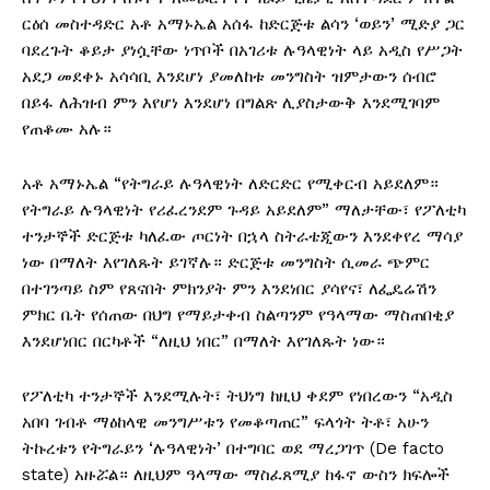
ርዕሰ መስተዳድር አቶ አማኑኤል አሰፋ ከድርጅቱ ልሳን ‘ወይን’ ሚድያ ጋር
ባደረጉት ቆይታ ያነሷቸው ነጥቦች በአገሪቱ ሉዓላዊነት ላይ አዲስ የሥጋት
አደጋ መደቀኑ አሳሳቢ እንደሆነ ያመለከቱ መንግስት ዝምታውን ሰብሮ
በይፋ ለሕዝብ ምን እየሆነ እንደሆነ በግልጽ ሊያስታውቅ እንደሚገባም
የጠቆሙ አሉ።
አቶ አማኑኤል “የትግራይ ሉዓላዊነት ለድርድር የሚቀርብ አይደለም።
የትግራይ ሉዓላዊነት የሪፈረንደም ጉዳይ አይደለም” ማለታቸው፣ የፖለቲካ
ተንታኞች ድርጅቱ ካለፈው ጦርነት በኋላ ስትራቴጂውን እንደቀየረ ማሳያ
ነው በማለት እየገለጹት ይገኛሉ። ድርጅቱ መንግስት ሲመራ ጭምር
በተገንጣይ ስም የጸናበት ምክንያት ምን እንደነበር ያሳየና፣ ለፌዴሬሽን
ምክር ቤት የሰጠው በህግ የማይታቀብ ስልጣንም የዓላማው ማስጠበቂያ
እንደሆነበር በርካቶች “ለዚህ ነበር” በማለት እየገለጹት ነው።
የፖለቲካ ተንታኞች እንደሚሉት፣ ትህነግ ከዚህ ቀደም የነበረውን “አዲስ
አበባ ገብቶ ማዕከላዊ መንግሥቱን የመቆጣጠር” ፍላጎት ትቶ፣ አሁን
ትኩረቱን የትግራይን ‘ሉዓላዊነት’ በተግባር ወደ ማረጋገጥ (De facto
state) አዙሯል። ለዚህም ዓላማው ማስፈጸሚያ ከፋኖ ውስን ክፍሎች