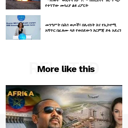
የተገኘው መሳሪያ ልዩ ሪፖርት
መንግሥት በሕገ ወጦች፣ በሌብነት እና የኢኮኖሚ
አሻጥር በፈጸሙ ላይ የወሰደውን እርምጃ ይፋ አደረገ
RELATED
More like this