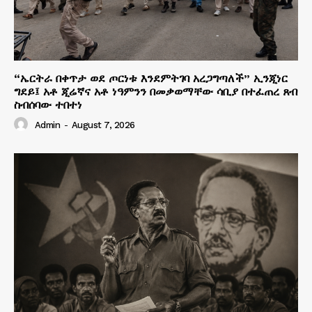
“ኤርትራ በቀጥታ ወደ ጦርነቱ እንደምትገባ አረጋግጣለች” ኢንጂነር
ግደይ፤ አቶ ጂሬኛና አቶ ነዓምንን በመቃወማቸው ሳቢያ በተፈጠረ ጸብ
ስብሰባው ተበተነ
Admin
-
August 7, 2026