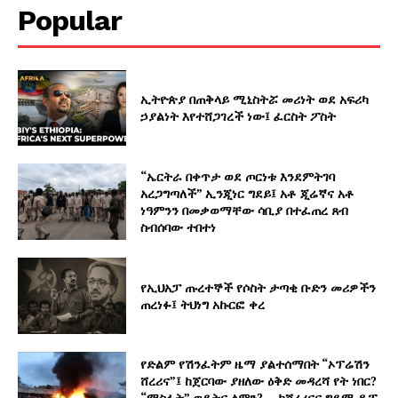
Popular
ኢትዮጵያ በጠቅላይ ሚኒስትሯ መሪነት ወደ አፍሪካ
ኃያልነት እየተሸጋገረች ነው፤ ፈርስት ፖስት
“ኤርትራ በቀጥታ ወደ ጦርነቱ እንደምትገባ
አረጋግጣለች” ኢንጂነር ግደይ፤ አቶ ጂሬኛና አቶ
ነዓምንን በመቃወማቸው ሳቢያ በተፈጠረ ጸብ
ስብሰባው ተበተነ
የኢህአፓ ጡረተኞች የሶስት ታጣቂ ቡድን መሪዎችን
ጠረነፉ፤ ትህነግ አኩርፎ ቀረ
የድልም የሽንፈትም ዜማ ያልተሰማበት “ኦፕሬሽን
ሸረሪና”፤ ከጀርባው ያዘለው ዕቅድ መዳረሻ የት ነበር?
“ማስፋት” ወዴትና ለምን? – ከሸረሪናና ግዴማ ዲፖ