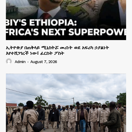
ኢትዮጵያ በጠቅላይ ሚኒስትሯ መሪነት ወደ አፍሪካ ኃያልነት
እየተሸጋገረች ነው፤ ፈርስት ፖስት
Admin
-
August 7, 2026