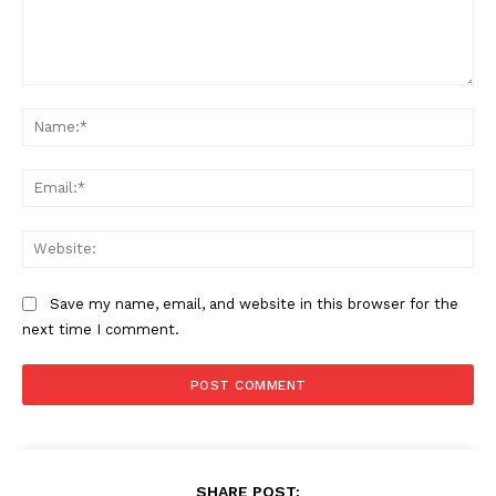
Comment:
Na
Ema
Web
Save my name, email, and website in this browser for the
next time I comment.
SHARE POST: