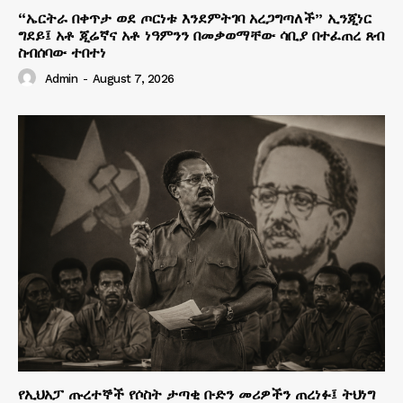
“ኤርትራ በቀጥታ ወደ ጦርነቱ እንደምትገባ አረጋግጣለች” ኢንጂነር
ግደይ፤ አቶ ጂሬኛና አቶ ነዓምንን በመቃወማቸው ሳቢያ በተፈጠረ ጸብ
ስብሰባው ተበተነ
Admin
-
August 7, 2026
የኢህአፓ ጡረተኞች የሶስት ታጣቂ ቡድን መሪዎችን ጠረነፉ፤ ትህነግ