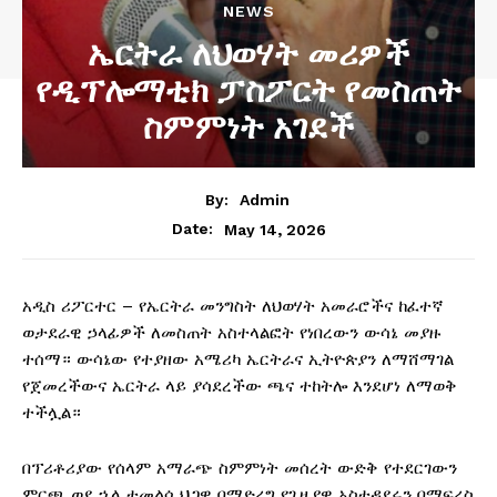
NEWS
ኤርትራ ለህወሃት መሪዎች
የዲፕሎማቲክ ፓስፖርት የመስጠት
ስምምነት አገደች
By:
Admin
May 14, 2026
Date:
አዲስ ሪፖርተር – የኤርትራ መንግስት ለህወሃት አመራሮችና ከፈተኛ
ወታደራዊ ኃላፊዎች ለመስጠት አስተላልፎት የነበረውን ውሳኔ መያዙ
ተሰማ። ውሳኔው የተያዘው አሜሪካ ኤርትራና ኢትዮጵያን ለማሸማገል
የጀመረችውና ኤርትራ ላይ ያሳደረችው ጫና ተከትሎ እንደሆነ ለማወቅ
ተችሏል።
በፕሪቶሪያው የሰላም አማራጭ ስምምነት መሰረት ውድቅ የተደርገውን
ምርጫ ወደ ኋላ ተመልሶ ህጋዊ በማድረግ የጊዜያዊ አስተዳደሩን በማፍረስ