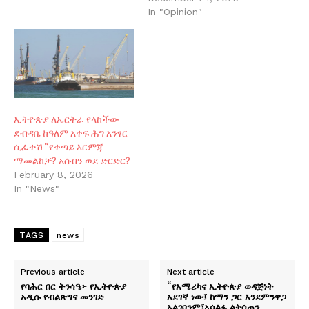
In "Opinion"
ኢትዮጵያ ለኤርትራ የላከችው
ደብዳቤ ከዓለም አቀፍ ሕግ አንፃር
ሲፈተሽ “የቀጣይ እርምጃ
ማመልከቻ? አሰብን ወደ ድርድር?
February 8, 2026
In "News"
TAGS
news
Previous article
Next article
የባሕር በር ትንሳዔ፦ የኢትዮጵያ
“የአሜሪካና ኢትዮጵያ ወዳጅነት
አዲሱ የብልጽግና መንገድ
አደገኛ ነው፤ ከማን ጋር እንደምንዋጋ
አልገባንም፤አሳልፋ ልትሰጠን