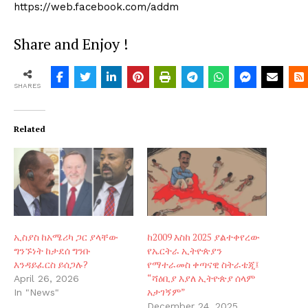
https://web.facebook.com/addm
Share and Enjoy !
SHARES
Related
ኢስያስ ከአሜሪካ ጋር ያላቸው
ከ2009 እስከ 2025 ያልተቀየረው
ግንኙነት ከታደሰ ግንቡ
የኤርትራ ኢትዮጵያን
እንዳይፈርስ ይሰጋሉ?
የማተራመስ ቀጣናዊ ስትራቴጂ፤
“ሻዕቢያ እያለ ኢትዮጵያ ሰላም
April 26, 2026
አታገኝም”
In "News"
December 24, 2025