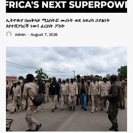
ኢትዮጵያ በጠቅላይ ሚኒስትሯ መሪነት ወደ አፍሪካ ኃያልነት
እየተሸጋገረች ነው፤ ፈርስት ፖስት
Admin
-
August 7, 2026