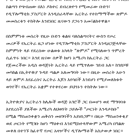
ስልጣን የጭበጠው በእነ ዶክተር ደብረጽዮን የሚመራው ቡድን፣
የዲፕሎማቲክ ፓስፖርት እንዲሰራላቸው ኤርትራ የተስማማችው ጽምዶ
መመስረቱን ተከትሎ እንደነበር ዜናውን ያጋሩን አመ፤ልክተዋል።
በስምምነቱ መሰረት የዚሁ ቡድን ቁልፍ ባለስልጣናትና ውስን የጦረ
መሪዎች የኤርትራ ዜጋ ሆነው የዲፕሎማቲክ ፓስፖርት እንዲዘጋጅላቸው
ስምምነት ላይ የደረሰው ሁልወቱ አካላት “ጽምዶ” የሚባለውን ጥምረት
ሲፈጥሩ ነበር። እንደ ዜናው ሰዎች ከሆነ አሜሪካ ከኤርትራ ጋር
የጀመረችው አዲስ ወዳጅነት ኤርትራ ላይ የሚጥለው ገደብ አለ። ከገደቦቹ
መካከል በኢትዮጵያ ጉዳይ ጣልቃ አለመግባት ነው። በዚሁ መሰረት አሁን
ላይ ጽምዶ እየፈረሰና ኤርትራ እጆን እየሳበች እንደሆነ የሚያመለክቱት
ወገኖች፣ የኤርትራ አቋም የተቀየረው ይህንኑን ተከትሎ ነው።
ኢትዮጵያና ኤርትራን ከሌሎች ወዳጅ አገሮች ጋር በመሆን ወደ ማግባባቱ
እየደረሰች ያለችው አሜሪካ ለህወሃት ኃይሎች “ጦርነት እንዳታስቡ”
በሚል ማስጠንቀቋን ጠቅሰን መዘገባችን አይዘነጋም። በዚሁ ማስጠንቀቂያ
ወደ ጦርነት የሚገቡ ከሆነ ማዕቀብ እንደሚከተላቸውም አሜሪካ በግልጽ
መቀለ በተገኙ ከፈተኛ የጦር አዛዦችና ዲፕሎማቶች አስታውቃ ነበር።