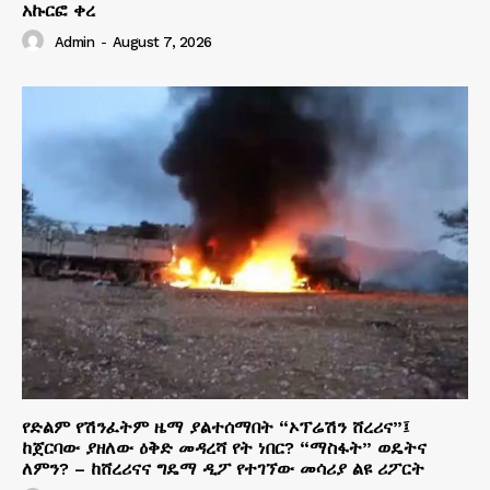
አኩርፎ ቀረ
Admin
-
August 7, 2026
የድልም የሽንፈትም ዜማ ያልተሰማበት “ኦፕሬሽን ሸረሪና”፤
ከጀርባው ያዘለው ዕቅድ መዳረሻ የት ነበር? “ማስፋት” ወዴትና
ለምን? – ከሸረሪናና ግዴማ ዲፖ የተገኘው መሳሪያ ልዩ ሪፖርት