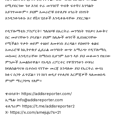
በሚያደርገው ጉዞ እንደ ተራ መንገደኛ ጥብቅ ፍተሻና እንግልት
አይገጥመውም። ይህም አመራሮቹ በተለያዩ ሀገራት በነፃነት
እንዲንቀሳቀሱ እና የቪዛ ሂደቶች እንዲቀሉላቸው ያደርጋል።
የዲፕሎማቲክ ፓስፖርት፣ ግለሰቦቹ በኤርትራ መንግስት ጥበቃና እውቅና
ስር መሆናቸውን ያሳያል። ይህም ከሌሎች ወገኖች ሊሰነዘርባቸው
የሚችልን ጥቃት ወይም ተፅዕኖ ለመቀነስ ይረዳል። የህወሃት ቁልፍ
አመራሮቹ ከኢትዮጵያ ፌደራል መንግስት ውጭ አማራጭ የዲፕሎማሲ
መስመር እንዲኖራቸው ከማሰብ ቢሆንም አሁን ላይ ይህ መቆሙን የዜናው
ምንጮች አመልክተዋል። የአዲስ ሪፖርተር የዋሽንግቶን ተባባሪ
ከባለስልጣናቱ ቤተሰብ ባገኘው መረጃ እንዳለው ይህ የኤርትራ ውሳኔ
ክፉና ስጋት ፈጥሯል። ነገ ከነገ ወዲያ የተለያዩ እርምጃዎች ላለመወሰዱ
ምንም ማረጋገጫ የለም።
ዌብሳይት፡ https://addisreporter.com/
ኢሜል፡ info@addisreporter.com
ቴሌግራም፡ https://t.me/addisreporter2
X፡ https://x.com/amejuju?s=21