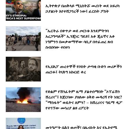
ኢትዮጵያ በጠቅላይ ሚኒስትሯ መሪነት ወደ አፍሪካ
ኃያልነት እየተሸጋገረች ነው፤ ፈርስት ፖስት
“ኤርትራ በቀጥታ ወደ ጦርነቱ እንደምትገባ
አረጋግጣለች” ኢንጂነር ግደይ፤ አቶ ጂሬኛና አቶ
ነዓምንን በመቃወማቸው ሳቢያ በተፈጠረ ጸብ
ስብሰባው ተበተነ
የኢህአፓ ጡረተኞች የሶስት ታጣቂ ቡድን መሪዎችን
ጠረነፉ፤ ትህነግ አኩርፎ ቀረ
የድልም የሽንፈትም ዜማ ያልተሰማበት “ኦፕሬሽን
ሸረሪና”፤ ከጀርባው ያዘለው ዕቅድ መዳረሻ የት ነበር?
“ማስፋት” ወዴትና ለምን? – ከሸረሪናና ግዴማ ዲፖ
የተገኘው መሳሪያ ልዩ ሪፖርት
መንግሥት በሕገ ወጦች፣ በሌብነት እና የኢኮኖሚ