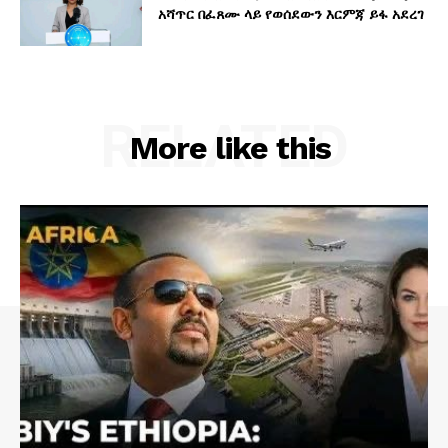
አሻጥር በፈጸሙ ላይ የወሰደውን እርምጃ ይፋ አደረገ
RELATED
More like this