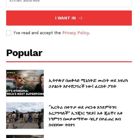
I WANT IN
I've read and accept the
Privacy Policy
.
Popular
ኢትዮጵያ በጠቅላይ ሚኒስትሯ መሪነት ወደ አፍሪካ
ኃያልነት እየተሸጋገረች ነው፤ ፈርስት ፖስት
“ኤርትራ በቀጥታ ወደ ጦርነቱ እንደምትገባ
አረጋግጣለች” ኢንጂነር ግደይ፤ አቶ ጂሬኛና አቶ
ነዓምንን በመቃወማቸው ሳቢያ በተፈጠረ ጸብ
ስብሰባው ተበተነ