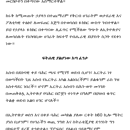
መርከቦችን በቀጣናው አሰማርተዋል።
ከሩቅ ከሚመጡት ኃያላን በተጨማሪም የቅርብ ሀገራትም ወታደራዊ እና
ፖለቲካዊ ተፅዕኖ ለመፍጠር እጅግ በተወሳሰበ ፉክክር ውስጥ ገብተዋል።
ይህ የኃያላኑ ፉክክር በቀጣናው ሊፈጥር የሚችለው ግጭት ለኢትዮጵያና
ለመሳሰሉት የአካባቢው ሀገራት ከፍተኛ የብሔራዊ ደህንነት ስጋት የደቀነ
ነው።
ፍትሐዊ ያልሆነው እጣ ፈንታ
አሰብ በደቡባዊ ቀይ ባሕር ጫፍ የሚገኝ ወደብ ሲሆን፣ ኤርትራ ነፃ
በወጣችበት ጊዜ አሰብ የኤርትራ አካል አልነበረችም፤ ይልቁንም ራስ ገዝ
አስተዳደር ነበረች። ሆኖም ኤርትራ አሰብን በሕገ-ወጥ መንገድ
በመጠቅለሏ ኢትዮጵያ የባሕር በሮቿን ተነጥቃ በዓለም በህዝብ ቁጥር
ትልቋ ወደብ አልባ ሀገር ሆናለች።
በኢትዮጵያ ወሰን እና በቀይ ባሕር መካከል ያለው ርቀት ከ60 ኪሎ ሜትር
ያነሰ ቢሆንም፣ የሀገራችን ወጪ ንግድ እና ስትራቴጂያዊ ደኅንነት ግን
በከፍተኛ ደረጃ ተጎድቷል። ፕሮፍሰር ያዕቆብ ኃይለማርያም