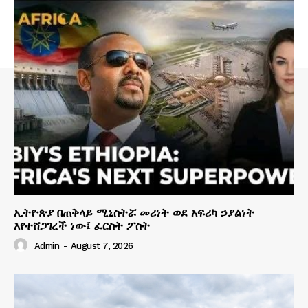
ኢትዮጵያ በጠቅላይ ሚኒስትሯ መሪነት ወደ አፍሪካ ኃያልነት
እየተሸጋገረች ነው፤ ፈርስት ፖስት
Admin
-
August 7, 2026