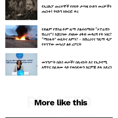
የኢህአፓ ጡረተኞች የሶስት ታጣቂ ቡድን መሪዎችን
ጠረነፉ፤ ትህነግ አኩርፎ ቀረ
የድልም የሽንፈትም ዜማ ያልተሰማበት “ኦፕሬሽን
ሸረሪና”፤ ከጀርባው ያዘለው ዕቅድ መዳረሻ የት ነበር?
“ማስፋት” ወዴትና ለምን? – ከሸረሪናና ግዴማ ዲፖ
የተገኘው መሳሪያ ልዩ ሪፖርት
መንግሥት በሕገ ወጦች፣ በሌብነት እና የኢኮኖሚ
አሻጥር በፈጸሙ ላይ የወሰደውን እርምጃ ይፋ አደረገ
RELATED
More like this