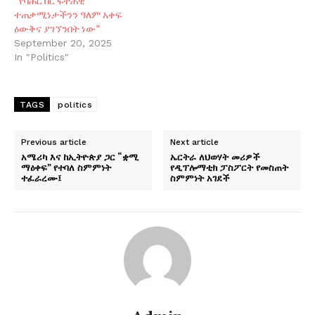
“የባሕር በር ፍትሕዊ
ተጠቃሚነታችንን ዓለም አቀፍ
ዕውቅና ያገኘንበት ነው”
September 20, 2025
In "Politics"
TAGS
politics
Previous article
Next article
አሜሪካ እና ከኢትዮጵያ ጋር “ቋሚ
ኤርትራ ለህወሃት መሪዎች
ማዕቀፍ” የተባለ ስምምነት
የዲፕሎማቲክ ፓስፖርት የመስጠት
ተፈራረሙ፤
ስምምነት አገደች