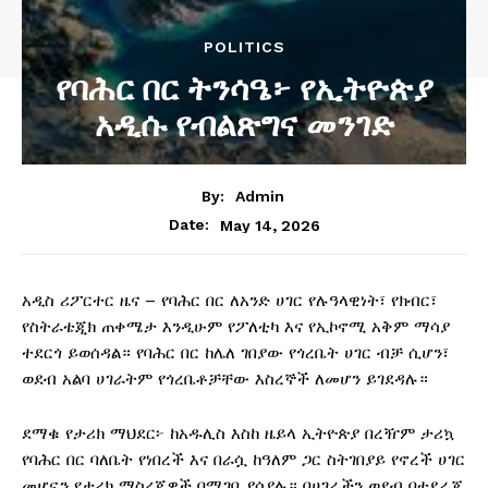
POLITICS
የባሕር በር ትንሳዔ፦ የኢትዮጵያ
አዲሱ የብልጽግና መንገድ
By:
Admin
May 14, 2026
Date:
አዲስ ሪፖርተር ዜና – የባሕር በር ለአንድ ሀገር የሉዓላዊነት፣ የክብር፣
የስትራቴጂክ ጠቀሜታ እንዲሁም የፖለቲካ እና የኢኮኖሚ አቅም ማሳያ
ተደርጎ ይወሰዳል። የባሕር በር ከሌለ ገበያው የጎረቤት ሀገር ብቻ ሲሆን፣
ወደብ አልባ ሀገራትም የጎረቤቶቻቸው እስረኞች ለመሆን ይገደዳሉ።
ደማቁ የታሪክ ማህደር፦ ከአዱሊስ እስከ ዜይላ ኢትዮጵያ በረዥም ታሪኳ
የባሕር በር ባለቤት የነበረች እና በራሷ ከዓለም ጋር ስትገበያይ የኖረች ሀገር
መሆኗን የታሪክ ማስረጃዎች በሚገባ ያሳያሉ። በሀገራችን ወደብ በተደራጀ