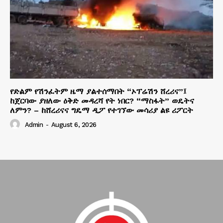
የድልም የሽንፈትም ዜማ ያልተሰማበት “ኦፕሬሽን ሸረሪና”፤
ከጀርባው ያዘለው ዕቅድ መዳረሻ የት ነበር? “ማስፋት” ወዴትና
ለምን? – ከሸረሪናና ግዴማ ዲፖ የተገኘው መሳሪያ ልዩ ሪፖርት
Admin
-
August 6, 2026