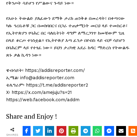
የቅንጦት ሳይሆን የሥልውና ጉዳይ ነው።
የአሁኑ ትውልድ ያለፈውን ደማቅ ታሪክ ጠንቅቆ በመረዳት፣ በቀጣናው
ካሉ ጎረቤቶቹ ጋር በመከባበርና በጋራ ተጠቃሚነት መርህ ላይ ተመስርቶ፣
የኢትዮጵያን የባሕር በር ባለቤትነት ዳግም ለማረጋገጥ ከመቼውም ጊዜ
በላይ ቆርጦ ተነስቷል። የኢትዮጵያ እጣ ፈንታ በየብስ ላይ ብቻ ሳይሆን
በባሕርም ላይ የተፃፈ ነው። ይህን ታሪካዊ አደራ ከዳር ማድረስ የትውልዱ
ጽኑ ቃል ኪዳን ነው።
ዌብሳይት፡ https://addisreporter.com/
ኢሜል፡ info@addisreporter.com
ቴሌግራም፡ https://t.me/addisreporter2
X፡ https://x.com/amejuju?s=21
https://web.facebook.com/addm
Share and Enjoy !
SHARES