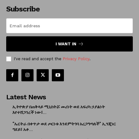
Subscribe
I WANT IN
I've read and accept the
Privacy Policy
.
Latest News
ኢትዮጵያ በጠቅላይ ሚኒስትሯ መሪነት ወደ አፍሪካ ኃያልነት
እየተሸጋገረች ነው፤...
“ኤርትራ በቀጥታ ወደ ጦርነቱ እንደምትገባ አረጋግጣለች” ኢንጂነር
ግደይ፤ አቶ...