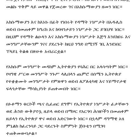
መልኩ ጥቅም ላይ መዋል የጀመረው ገና በአክሱማውያን ዘመን ነበር።
አክሱማውያን እና ከእነሱ በፊት የነበሩት የዳማት ነገሥታት በአዱሊስ
ወደብ በመጠቀም ከግሪክ እና ከባዛንታይን ነገሥታት ጋር ይገበያዩ ነበር።
በዚህም የዳማት ልዑላን እና አክሱማውያን ነገሥታት እጅግ እንደከበሩ እና
መንግሥታቸውንም ገናና ያደረጉት ከዚህ ንግድ በሚገኝ ገቢ እንደነበር
ፕላይኒ ትልቁ በጽሁፉ አብራርቷል።
የአክሱም መንግሥት መዳከም ኢትዮጵያን የባሕር በር አላሳጣትም ነበር።
የዛግዌ ሥርወ መንግሥት ንጉሥ ላሊበላን ጨምሮ በሰሜን ኢትዮጵያ
የተቋቋሙት መንግሥታት የምጽዋን ወደብ ለፖለቲካዊ እና ሃይማኖታዊ
ፍላጎታቸው ማሳኪያነት ይጠቀሙበት ነበር።
በኦቶማን ቱርኮች ጫና ሲፈጠር ደግሞ፣ የኢትዮጵያ ነገሥታት ፊታቸውን
ወደ ሕንድ ውቅያኖሷ ዜይላ ወደብ በማዞር የአርጎባ ሕዝቦችን በመጠቀም
ዜይላን የኢትዮጵያ ዋና ወደብ አድርገውት ነበር። በኋላም ዳግማዊ አፄ
ምኒልክ ከፈረንሳይ ጋር ባደረጉት ስምምነት ጅቡቲን በሚገባ
ተጠቅመውባታል።