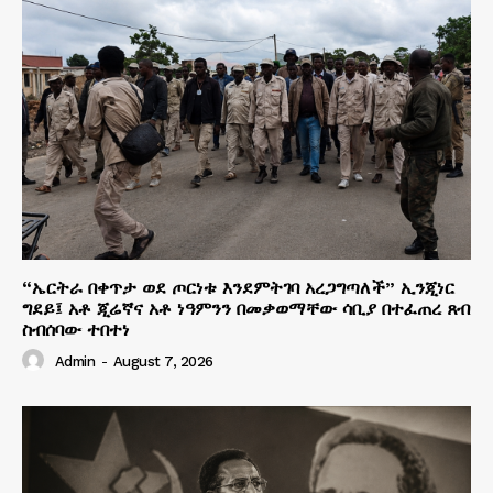
“ኤርትራ በቀጥታ ወደ ጦርነቱ እንደምትገባ አረጋግጣለች” ኢንጂነር
ግደይ፤ አቶ ጂሬኛና አቶ ነዓምንን በመቃወማቸው ሳቢያ በተፈጠረ ጸብ
ስብሰባው ተበተነ
Admin
-
August 7, 2026