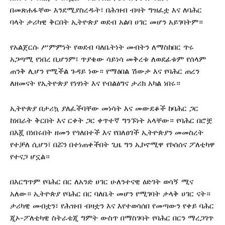
በመጽሐፋቸው እንደሚያስረዱት፣ በሕዝብ ብዛት ግዝፈቷ እና ለባሕር
ባላት ታሪካዊ ቅርበት ኢትዮጵያ ወደብ አልባ ሀገር መሆን አይገባትም።
የአልጀርሱ ሥምምነት የወደብ ባለቤትነት መብትን ለማስከበር ጥሩ
አጋጣሚ የነበረ ቢሆንም፣ ጥያቄው ሳይነሳ መቅረቱ ለወደፊቱም የሰላም
ጠንቅ ሊሆን የሚችል ጉዳይ ነው። የማዕበል ሽውታ እና የባሕር ጠረን
ለዘመናት የኢትዮጵያ የነፃነት እና የብልፅግና ታሪክ አካል ነበሩ።
ኢትዮጵያ በታሪኳ ያለፈችባቸው መነሳት እና መውደቆች ከባሕር ጋር
ከነበራት ቅርበት እና ርቀት ጋር ቀጥተኛ ግንኙነት አላቸው። የባሕር በሮቿ
በእጇ በነበሩበት ዘመን የጎለበተች እና የበለፀገች ኢትዮጵያን መመስረት
የተቻለ ሲሆን፣ በሯን በተነጠቀችበት ጊዜ ግን ኢኮኖሚዋ የኮሰሰና ፖለቲካዋ
የተናጋ ሆኗል።
በእርግጥም የባሕር በር ለአንድ ሀገር ሁለንተናዊ ዕድገት ወሳኝ ሚና
አለው። ኢትዮጵያ የባሕር በር ባለቤት መሆን የሚገባት ታላቅ ሀገር ናት።
ታሪካዊ መብቷን፣ የሕዝብ ብዛቷን እና እየተወሳሰበ የመጣውን የቀይ ባሕር
ጂኦ-ፖለቲካዊ ስትራቴጂ ግምት ውስጥ በማስገባት የባሕር በርን ማረጋገጥ