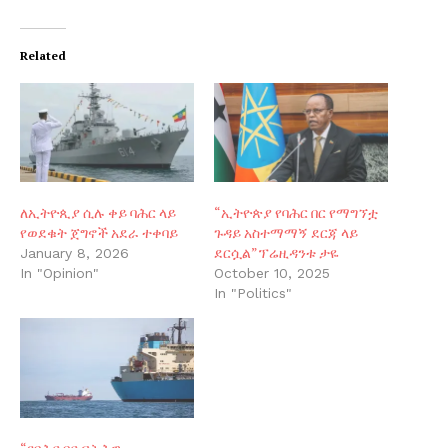
Related
ለኢትዮጲያ ሲሉ ቀይ ባሕር ላይ
“ኢትዮጵያ የባሕር በር የማግኘቷ
የወደቁት ጀግኖች አደራ ተቀባይ
ጉዳይ አስተማማኝ ደርጃ ላይ
ደርሷል”ፕሬዚዳንቱ ታዬ
January 8, 2026
In "Opinion"
October 10, 2025
In "Politics"