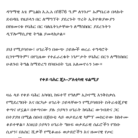
ዳግማዊ አፄ ምኒልክ እ.አ.አ በ1876 ዓ.ም ለንጉሥ ኡምቤርቶ በላኩት
ደብዳቤ የዜይላን በር ለማግኘት ያደረጉት ጥረት ኢትዮጵያውያን
በየዘመናቱ የባሕር በር ባለቤትነታቸውን ለማስከበር ያደረጉትን
ዲፕሎማሲያዊ ትግል ያመላክታል።
ይህ የሚያሳየው፣ ሀገራችን በውጭ ኃይሎች ወረራ ተግዳሮት
ቢገጥማትም፣ በየጊዜው የተፈራረቁት ነገሥታት የባሕር በርን ለማስከበር
ሁለገብ ትግል ከማድረግ የቦዘኑበት ጊዜ አለመኖሩን ነው።
የቀይ ባሕር ጂኦ-ፖለቲካዊ ፍልሚያ
ዛሬ ላይ የቀይ ባሕር አካባቢ ከፍተኛ የዓለም ኢኮኖሚ እንቅስቃሴ
የሚደረግበት እና በርካታ ሀገራት ኃይላቸውን የሚያሳዩበት ስትራቴጂያዊ
ቀጣና ሆኗል። በቀጣናው ያሉ ኃያላን ሀገራት ከባሕር ውንብድና ጋር
በተያያዘ በሚል ሰበብ በጅቡቲ ላይ ወታደራዊ ካምፕ መስርተው ከከተሙ
ቆይተዋል። እነዚህ ኃያላን ሀገራት ግዙፍ ወታደራዊ ሰፈሮችን የገነቡ
ሲሆን፣ በአስር ሺዎች የሚቆጠሩ ወታደሮችን እና ዘመናዊ የጦር