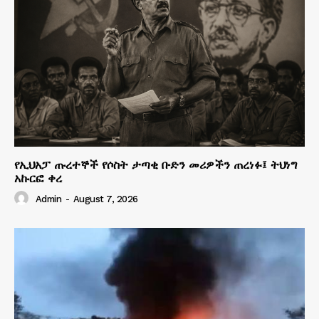
የኢህአፓ ጡረተኞች የሶስት ታጣቂ ቡድን መሪዎችን ጠረነፉ፤ ትህነግ
አኩርፎ ቀረ
Admin
-
August 7, 2026