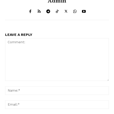
Admin
LEAVE A REPLY
Comment:
Na
Ema