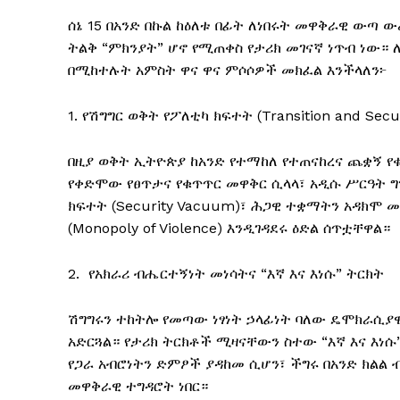
ሰኔ 15 በአንድ በኩል ከዕለቱ በፊት ለነበሩት መዋቅራዊ ውጣ 
ትልቅ “ምክንያት” ሆኖ የሚጠቀስ የታሪክ መገናኛ ነጥብ ነው።
በሚከተሉት አምስት ዋና ዋና ምሶሶዎች መክፈል እንችላለን፦
1. የሽግግር ወቅት የፖለቲካ ክፍተት (Transition and Secu
በዚያ ወቅት ኢትዮጵያ ከአንድ የተማከለ የተጠናከረና ጨቋኝ የቁ
የቀድሞው የፀጥታና የቁጥጥር መዋቅር ሲላላ፣ አዲሱ ሥርዓት ግ
ክፍተት (Security Vacuum)፣ ሕጋዊ ተቋማትን አዳክሞ
(Monopoly of Violence) እንዲገዳደሩ ዕድል ሰጥቷቸዋል።
2. የአክራሪ ብሔርተኝነት መነሳትና “እኛ እና እነሱ” ትርክት
ሽግግሩን ተከትሎ የመጣው ነፃነት ኃላፊነት ባለው ዴሞክራሲያዊ
አድርጓል። የታሪክ ትርክቶች ሚዛናቸውን ስተው “እኛ እና እነ
የጋራ አብሮነትን ድምፆች ያዳከመ ሲሆን፣ ችግሩ በአንድ ክልል 
መዋቅራዊ ተግዳሮት ነበር።