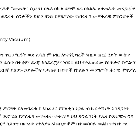
ውረዶች “ውጤት” ሲሆን፣ በሌላ በኩል ደግሞ ዛሬ በክልሉ ለቀጠሉት መናጋቶች
 ለወደፊት ስንቃችን ይሆን ዘንድ በዋዜማው የነበሩትን መዋቅራዊ ምክንያቶች
rity Vacuum)
ጥጥር ሥርዓት ወደ አዲስ ምኅዳር እየተሸጋገረች ነበር። በዚህ ሂደት ውስጥ
ን ራሱን በተቋም ደረጃ አላደራጀም ነበር። ይህ የተፈጠረው የፀጥታና የሥልጣ
 መደበኛ ያልሆኑ ኃይሎችና የታጠቁ ቡድኖች የክልሉን መንግሥት ሕጋዊ ሞኖፖ
 ሥርዓት ባለመገራቱ ፣ አክራሪና የፓለቲካ ነጋዴ ብሔርተኝነት እንዲገንን
ሱ” ወደሚል የፖለቲካ መገፋፋት ተቀየሩ። ይህ ጽንፈኝነት የኢትዮጵያዊነትንና
ብቻ ሳይሆን በሀገሪቱ የተለያዩ አካባቢዎችም በተመሳሳይ መልክ የተስተዋለ