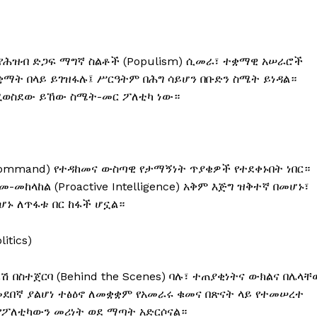
የሕዝብ ድጋፍ ማግኛ ስልቶች (Populism) ሲመራ፣ ተቋማዊ አሠራሮች
ቋማት በላይ ይገዝፋሉ፤ ሥርዓትም በሕግ ሳይሆን በቡድን ስሜት ይነዳል።
የሚወስደው ይኸው ስሜት-መር ፖለቲካ ነው።
f Command) የተዳከመና ውስጣዊ የታማኝነት ጥያቄዎች የተደቀኑበት ነበር።
-መከላከል (Proactive Intelligence) አቅም እጅግ ዝቅተኛ በመሆኑ፣
ሆኑ ለጥፋቱ በር ከፋች ሆኗል።
itics)
ሽ በስተጀርባ (Behind the Scenes) ባሉ፣ ተጠያቂነትና ውክልና በሌላቸ
ደበኛ ያልሆነ ተፅዕኖ ለመቋቋም የአመራሩ ቁመና በጽናት ላይ የተመሠረተ
ኑ የፖለቲካውን መሪነት ወደ ማጣት አድርሶናል።