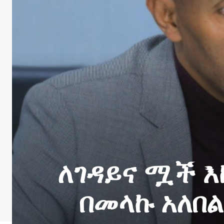
ለገዳይና ሟች እ
በመላኩ አለበል