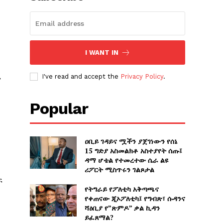
I WANT IN
I've read and accept the
Privacy Policy
.
ሮ
Popular
ዐቢይ ገዳይና ሟችን ያጀገነውን የሰኔ
15 ግድያ አስመልክቶ አስተያየት ሰጡ፤
ዳማ ሆቴል የተመረተው ሴራ ልዩ
ሪፖርት ሚስጥሩን ገልጾታል
ፍ
የትግራይ የፖለቲካ አቅጣጫና
የቀጠናው ጂኦፖለቲካ፤ የግብጽ፣ ሱዳንና
ሻዕቢያ የ”ጽምዶ” ቃል ኪዳን
ይፈጸማል?