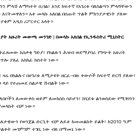
ን ምላሽ ለማካተት ሲባል፣ እንደ ከፍተኛ የአገሪቱ ባለስልጣን ምላሻቸውን
 እናትመዋለን። አቶ መላኩ አለበል በሰጡት ጥልቅ ምክንያታዊነት ያለው
ጥያቄም አዲስ ሪፖርተር አላት።
ክንያት አዙሪት መውጫ መንገድ
|
በመላኩ አለበል የኢንዱስትሪ ሚኒስትር
ይ የተፈጸመው አሰቃቂ ግድያ፣ የክልሉን ሕዝብ ወደማያባራ የግጭት አዙሪት
 ጥሎ ያለፈ አስከፊ ክስተት ነው።
፣ ዛሬ በክልሉና በሀገሪቱ ለሚታዩት ዘርፈ-ብዙ ቀውሶች ከፍተኛ ድርሻ ያለው፣
ን ላይ የተጠመደ ስልታዊ ሽብልቅ ነው።
ሰቦችን ለመውቀስ ወይም ለመክሰስ ሳይሆን፣ ከሂደቱ ልንወስደው የሚገባንን
ማመላከት ብቻ ነው።
ዕለታዊውን የወንጀል ድርጊት ብቻ ለይቶ ከመመልከት ይልቅ፣ ከ2010 ዓ.ም
ጥልቀት መገምገም ተገቢ ነው ብዬ በማመኔ ነው።