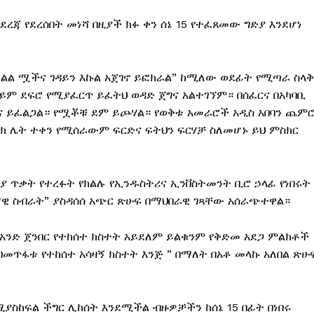
ደረጃ የደረሰበት መነሻ በዚያች ክፉ ቀን ሰኔ 15 የተፈጸመው ግድያ እንደሆነ
ራ ክልል ሟችና ገዳይን እኩል አጀገኖ ይፎክራል” ከሚለው ወደፊት የሚጣራ ስላቅ
ም ደፍሮ የሚያፈርጥ ይፈትህ ወዳድ ጀግና አልተገኘም። በሰፈርና በአካባቢ
ግና ይፈልጋል። የሟቾቹ ደም ይጮሃል። የወቅቱ አመራሮች አዲስ አበባን ጨም
ታወክ ሌት ተቀን የሚሰራውም ፍርድና ፍትህን ፍርሃቻ ስለመሆኑ ይህ ምስክር
ያ ጥቃት የተረፉት የክልሉ የኢንዱስትሪና ኢንቨስትመንት ቢሮ ኃላፊ የነበሩት
ማዊ ስብራት” ያስዳሰሰ አጭር ጽሁፍ በማህበራዊ ገጻቸው አሰራጭተዋል።
ዲሁ በአንድ ጀንበር የተከሰተ ክስተት አይደለም ይልቁንም የቅድመ አደጋ ምልክቶች
መጥፋቱ የተከሰተ አሳዛኝ ክስተት እንጅ ” በማለት በአቶ መላኩ አለበል ጽሁ
ሚያስከፍል ችግር ሊከሰት እንደሚችል ብዙዎቻችን ከሰኔ 15 በፊት በነበሩ