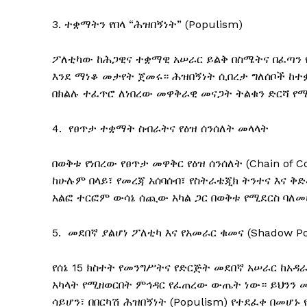
3. ተቋማትን የበላ “ሕዝበኝነት” (Populism)
ፖለቲካው ከሕጋዊና ተቋማዊ አሠራር ይልቅ በስሜትና በፈጣን 
እንደ ማነቆ መታየት ጀመሩ። ሕዝበኝነት ሲበረታ ግለሰቦች ከተ
በክልሉ ተፈጥሮ ለነበረው መዋቅራዊ መናጋት ትልቁን ድርሻ 
4. የፀጥታ ተቋማት ስብራትና የዕዝ ሰንሰለት መላላት
በወቅቱ የነበረው የፀጥታ መዋቅር የዕዝ ሰንሰለት (Chain o
ከሁሉም በላይ፣ የመረጃ አሰባሰብ፣ የስትራቴጂክ ትንተና እና ቅድመ
አልፎ ተርፎም ውሳኔ ሰጪው አካል ጋር በወቅቱ የሚደርስ ባለመ
5. መደበኛ ያልሆነ ፖለቲካ እና የአመራር ቁመና (Shadow Pol
የሰኔ 15 ክስተት የመንግሥትና የድርጅት መደበኛ አሠራር ከአዳራ
አካላት የሚዘወርበት ምኅዳር የፈጠረው ውጤት ነው። ይህንን መ
ሳይሆን፣ በበርካሽ ሕዝበኝነት (Populism) የተደፈቀ በመሆ