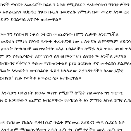
ርከኖች የነበርን አመራሮች ክልሉን አንድ የሚያደርጉ የአስተሳሰብ ግንባታዎችን
 አቆራርጠን ባህርዳር ከገባን በሗላ በመድረኩ የምንታዘበው ውረድ እንውረድ
እንደሆነ ይበልጣል አጥናፉ ጠቁመዋል።
የማይመጥን የስድብና ነቆራ ንትርክ መጨረሻው በምን ሊቋጭ እንደሚችል
 መድረክ የሚነሳ የሃሳብ ፍጭት ተፈጥሯዊ ነው ፤ ለተሻለ ድምዳሜም ያደርሳ
ላት ጦርነት ከግለሰቦች መስዋዕትነት ባለፈ በክልላችን ሰማይ ላይ ጥቁር ጠባሳ ጥ
ሻም ሆነ የተጠያቂነት አድማሱን ልናጠበውም ሆነ ልናሰፋው እንችል ይሆናል
ስብስብና የችግሩን ቅድመ ማስጠንቀቂያ pro active ሆኖ መቀልበስ ያልቻ
ጅ ዓመት እየጠበቅን መብሰልሰል ፋይዳ ስለሌለው እያንዳንዳችን ከአውራጃዊ
ኖርብናል” ሲሉ የወቅቱ አመራር ላይ አተኩረዋል።
ት እንዲሆን ባቀረቡት ጽሁፍ ውስጥ የሚሰማ ስሜት ስለመኖሩ ግን ጥርጥር
ክተር አንባቸውን ጨምሮ አብረዋቸው የተገደሉት እነ ምግባሩ እኩል ጀግና ሊ
ዶ የነበረው የክልሉ ፍትህ ቢሮ ጥልቅ ምርመራ እያደረገ ጫፍ ሲደርስ አቶ
ው እንዲቆም ማስወሰናቸውን አዲስ ሪፖርተር ሰምታለች። ሙሉ ሪፖርቱን