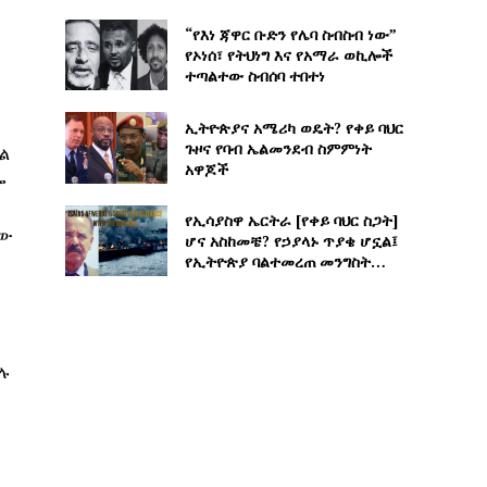
“የእነ ጃዋር ቡድን የሌባ ስብስብ ነው”
የኦነሰ፣ የትህነግ እና የአማራ ወኪሎች
ተጣልተው ስብሰባ ተበተነ
ኢትዮጵያና አሜሪካ ወዴት? የቀይ ባህር
ጉዞና የባብ ኤልመንደብ ስምምነት
ል
አዋጆች
ሎ
የኢሳያስዋ ኤርትራ [የቀይ ባህር ስጋት]
ለው
ሆና አስከመቼ? የኃያላኑ ጥያቄ ሆኗል፤
የኢትዮጵያ ባልተመረጠ መንግስት…
ባሉ