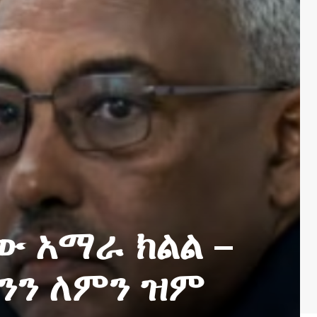
ው አማራ ክልል –
ኮንን ለምን ዝም