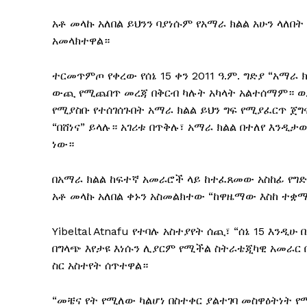
አቶ መላኩ አለበል ይህንን ባያነሱም የአማራ ክልል አሁን ላለበት 
አመላክተዋል።
ተርመጥምጦ የቀረው የሰኔ 15 ቀን 2011 ዓ.ም. ግድያ “አማ
ውጪ የሚጨበጥ መረጃ በቅርብ ካሉት አካላት አልተሰማም። ወይ
የሚያስቡ የተሰገሰጉበት አማራ ክልል ይህን ግፍ የሚያፈርጥ ጀ
“በሸነና” ይላሉ። አገሪቱ በጥቅሉ፣ አማራ ክልል በተለየ እንዲ
ነው።
በአማራ ክልል ከፍተኛ አመራሮች ላይ ከተፈጸመው አስከፊ የግድ
አቶ መላኩ አለበል ቀኑን አስመልክተው “ከዋዜማው እስከ ተቋ
Yibeltal Atnafu የተባሉ አስተያየት ሰጪ፣ “ሰኔ 15 እን
በግላጭ እየታዩ እነሱን ሊያርም የሚችል ስትራቴጂካዊ አመራር በ
ስር አስተየት ሰጥተዋል።
“መቼና የት የሚለው ካልሆነ በስተቀር ያልተገባ መስዋዕትነት የ