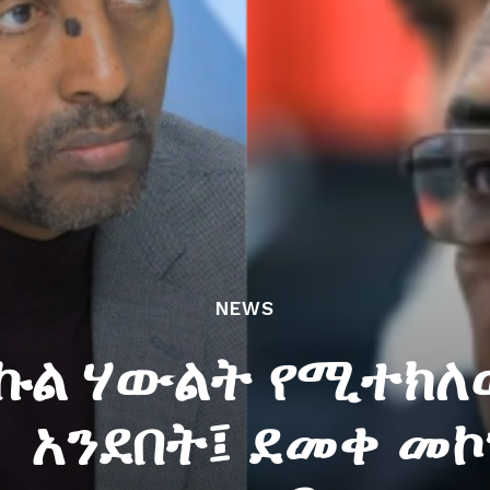
NEWS
ኩል ሃውልት የሚተክለ
 አንደበት፤ ደመቀ መ