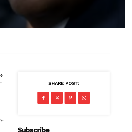
ሁኑ
ው
SHARE POST:
ልፍ
Subscribe