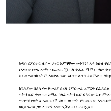
አዲስ ሪፖርተር ዜና – ዶ/ር አምባቸው መኮንን፣ አቶ እዘዝ ዋሴ፣
የአፋብን የጦር አዛዥ ብረጋዴር ጄኔራል ተፈራ ማሞ በግልጽ ቋ
ነበር። የመሰከሩትም ለበቃሉ ነው ይህንን ሊንክ ያድምጡ። https
ከግድያው በኋላ የመጀመሪያ ደረጃ የምርመራ ሪፖርት በፌደራል 
ፍትህ ቢሮ ተመራ። አማራ ክልል ፍትህ ቢሮ ኃላፊው አቶ ምግ
ዋናዎቹ የወቅቱ አመራሮች ሄደ። በድንገት ምርመራው እንዲቆም 
ከዚህ ጉዳይ ጋር ሊገናኝ እንደሚችል ብዙ ተብሏል።