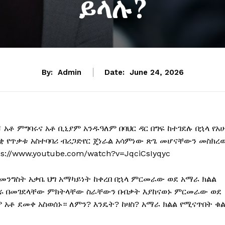
ይላሉ?
By:
Admin
Date:
June 24, 2026
 አቶ ምግባሩና አቶ ቢኒያም አንዱዓለም በባህር ዳር በግፍ ከተገደሉ በኋላ የአ
ንቋ የጥቃቱ አስተባባሪ ብሪጋድየር ጄነራል አሳምነው ጽጌ መሆናቸውን መስክረ
://www.youtube.com/watch?v=JqciCsIyqyc
መንግስት አቃቤ ህግ አማካይነት ከቀረበ በኋላ ምርመራው ወደ አማራ ክልል
ባሩ በመገደላቸው ምክትላቸው ስራቸውን በብቃት እያከናወኑ ምርመራው ወደ
አቶ ደመቀ አስወሰኑ። ለምን? እንዴት? ከዛስ? አማራ ክልል የሚናጥበት ቁ