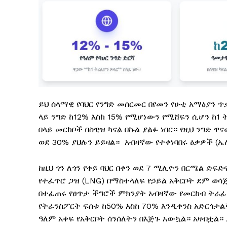
ይህ ሰላማዊ የባህር የንግድ መሰርመር በየመን የሁቲ አማፅያን ጥ
ላይ ንግድ ከ12% እስከ 15% የሚሆነውን የሚሸፍን ሲሆን ከ1 
በላይ መርከቦች በስዊዝ ካናል በኩል ያልፉ ነበር። የዚህ ንግድ ዋ
ወደ 30% ያህሉን ይይዛል። አብዛኛው የተቀነባበሩ ዕቃዎች (ኤ
ከዚህ ጎን ለጎን የቀይ ባህር በቀን ወደ 7 ሚሊዮን በርሜል ድ
የተፈጥሮ ጋዝ (LNG) በማስተላለፍ የኃይል አቅርቦት ደም ወሳጅ
በተፈጠሩ የፀጥታ ችግሮች ምክንያት አብዛኛው የመርከብ ትራፊክ
የትራንስፖርት ፍሰቱ ከ50% እስከ 70% እንዲቀንስ አድርጎታል
ዓለም አቀፍ የአቅርቦት ሰንሰለትን በእጅጉ አውኳል። አዛብቷል።