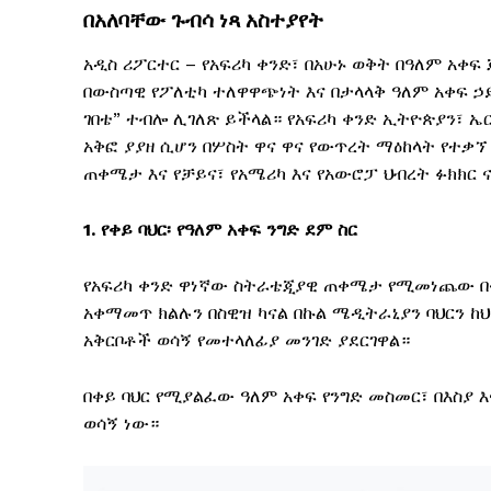
በአለባቸው ጉብሳ ነጻ አስተያየት
አዲስ ሪፖርተር – የአፍሪካ ቀንድ፣ በአሁኑ ወቅት በዓለም አቀ
በውስጣዊ የፖለቲካ ተለዋዋጭነት እና በታላላቅ ዓለም አቀፍ ኃ
ገበቴ” ተብሎ ሊገለጽ ይችላል። የአፍሪካ ቀንድ ኢትዮጵያን፣ ኤር
አቅፎ ያያዘ ሲሆን በሦስት ዋና ዋና የውጥረት ማዕከላት የተቃኘ
ጠቀሜታ እና የቻይና፣ የአሜሪካ እና የአውሮፓ ህብረት ፉክክር 
1.
የቀይ
ባህር፡
የዓለም
አቀፍ
ንግድ
ደም
ስር
የአፍሪካ ቀንድ ዋነኛው ስትራቴጂያዊ ጠቀሜታ የሚመነጨው በቀይ 
አቀማመጥ ክልሉን በስዊዝ ካናል በኩል ሜዲትራኒያን ባህርን ከህ
አቅርቦቶች ወሳኝ የመተላለፊያ መንገድ ያደርገዋል።
በቀይ ባህር የሚያልፈው ዓለም አቀፍ የንግድ መስመር፣ በእስያ 
ወሳኝ ነው።