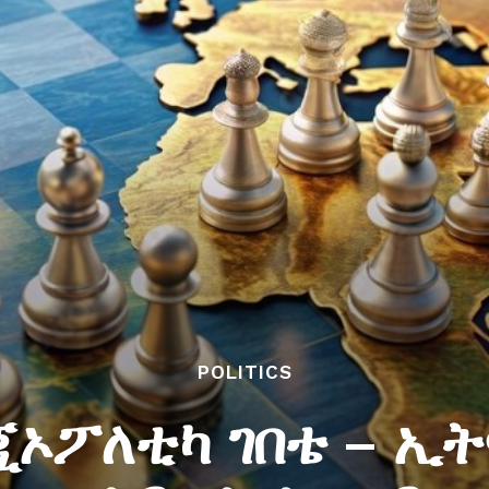
POLITICS
ጂኦፖለቲካ ገበቴ – ኢ