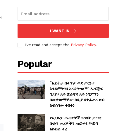
፣
I WANT IN
I've read and accept the
Privacy Policy
.
Popular
“ኤርትራ በቀጥታ ወደ ጦርነቱ
እንደምትገባ አረጋግጣለች” ኢንጂነር
ግደይ፤ አቶ ጂሬኛና አቶ ነዓምንን
በመቃወማቸው ሳቢያ በተፈጠረ ጸብ
ስብሰባው ተበተነ
የኢህአፓ ጡረተኞች የሶስት ታጣቂ
ቡድን መሪዎችን ጠረነፉ፤ ትህነግ
አኩርፎ ቀረ