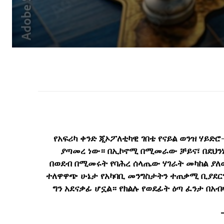
የአፍሪካ ቀንድ ጂኦፖለቲካዊ ገበቴ የናይል ወንዝ ሃይድሮ
ያጣመረ ነው። በኢኮኖሚ በሚመራው ቻይና፣ በደህንነ
በወደብ በሚመሩት የባሕረ ሰላጤው ሃገራት መካከል ያለ
ተለዋዋጭ ሁኔታ የአካባቢ መንግስታትን ተጠቃሚ ቢያደር
ግን አደናቃፊ ሆኗል። የክልሉ የወደፊት ዕጣ ፈንታ በአ