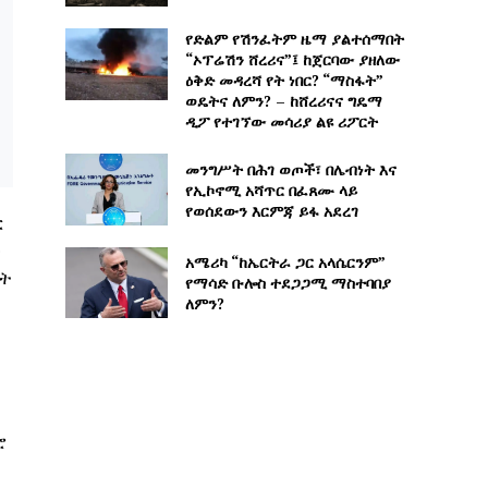
የድልም የሽንፈትም ዜማ ያልተሰማበት
“ኦፕሬሽን ሸረሪና”፤ ከጀርባው ያዘለው
ዕቅድ መዳረሻ የት ነበር? “ማስፋት”
ወዴትና ለምን? – ከሸረሪናና ግዴማ
ዲፖ የተገኘው መሳሪያ ልዩ ሪፖርት
መንግሥት በሕገ ወጦች፣ በሌብነት እና
የኢኮኖሚ አሻጥር በፈጸሙ ላይ
የወሰደውን እርምጃ ይፋ አደረገ
ር
0
አሜሪካ “ከኤርትራ ጋር አላሴርንም”
ሰት
የማሳድ ቡሎስ ተደጋጋሚ ማስተባበያ
ለምን?
ሮ