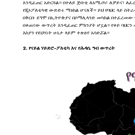
እንዲፈጠር አድርጓል። በተለይ ጅቡቲ ለአሜሪካ፣ ለቻይና፣ ለፈ
የጂኦፖለቲካዊ ውድድሩ ማዕከል ሆናለች። ይህ የባህር ላይ ስትራ
በቅርቡ ደግሞ በኢትዮጵያና በሶማሊላንድ መካከል በተፈረመው የ
በቀጠናው ውጥረት እንዲፈጠር ምክንያት ሆኗል። የቀይ ባህርን 
እስያን የደህንነት ሁኔታ ላይም ተጽዕኖ አሳድሯል።
2.
የናይል
ሃይድሮ-
ፖለቲካ
እና
የ
ሕዳሴ ግብ ውጥረት