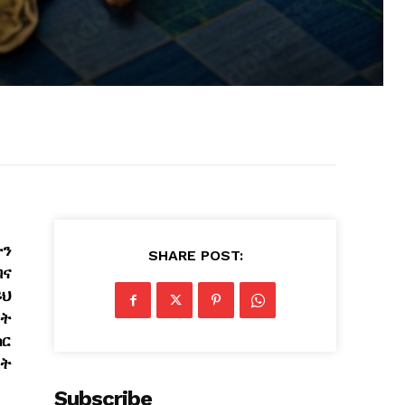
ትን
SHARE POST:
ብና
ይህ
ረት
ክር
ታት
Subscribe