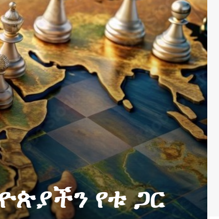
ትዮጵያችን የቱ ጋር