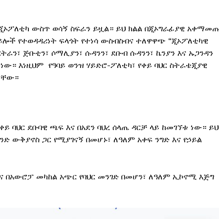
ፍ ጂኦፖለቲካ ውስጥ ወሳኝ ስፍራን ይዟል። ይህ ክልል በጂኦግራፊያዊ አቀማመጡ
ይሎች የተወዳዳሪነት ፍላጎት የተነሳ ውስብስብና ተለዋዋጭ “ጂኦፖለቲካዊ
ትራን፣ ጅቡቲን፣ ሶማሊያን፣ ሱዳንን፣ ደቡብ ሱዳንን፣ ኬንያን እና ኡጋንዳን
 ነው። እነዚህም የዓባይ ወንዝ ሃይድሮ-ፖለቲካ፣ የቀይ ባህር ስትራቴጂያዊ
ናቸው።
ባህር ደቡባዊ ጫፍ እና በአደን ባህረ ሰላጤ ዳርቻ ላይ ከመገኘቱ ነው። ይህ
ንድ ውቅያኖስ ጋር የሚያገናኝ በመሆኑ፣ ለዓለም አቀፍ ንግድ እና የኃይል
እና በአውሮፓ መካከል አጭር የባህር መንገድ በመሆን፣ ለዓለም ኢኮኖሚ እጅግ