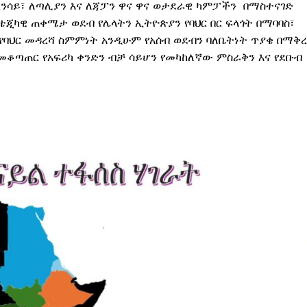
ረንሳይ፣ ለጣሊያን እና ለጃፓን ዋና ዋና ወታደራዊ ካምፓችን በማስተናገድ
ቴጂካዊ ጠቀሜታ ወደብ የሌላትን ኢትዮጵያን የባህር በር ፍላጎት በማባባስ፣
ባህር መዳረሻ ስምምነት አንዲሁም የአሰብ ወደብን ባለቤትነት ጥያቄ በማቅ
መቆጣጠር የአፍሪካ ቀንድን ብቻ ሳይሆን የመካከለኛው ምስራቅን እና የደቡብ