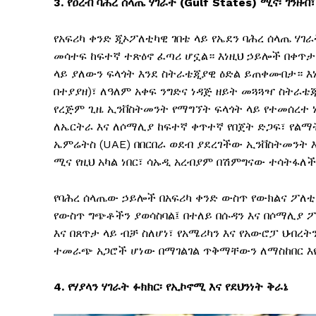
3.
የዐረብ
ባሕረ
ሰላጤ
ሃገራት (Gulf States)
ሚና፡
ገንዘብ
የአፍሪካ ቀንድ ጂኦፖለቲካዊ ገበቴ ላይ የኤደን ባሕረ ሰላጤ ሃገ
መሳተፍ ከፍተኛ ተጽዕኖ ፈጣሪ ሆኗል። እነዚህ ኃይሎች በቀጥታ
ላይ ያለውን ፍላጎት እንደ ስትራቴጂያዊ ዕድል ይጠቀሙበታ። እነዚ
በተያያዘ)፣ ለዓለም አቀፍ ንግድና ነዳጅ ዘይት መጓጓዣ ስትራቴጂ
የረጅም ጊዜ ኢንቨስትመንት የማግኘት ፍላጎት ላይ የተመሰረተ
ለኤርትራ እና ለሶማሊያ ከፍተኛ ቀጥተኛ የበጀት ድጋፍ፣ የልማት
ኤምሬትስ (UAE) በበርበራ ወደብ ያደረገችው ኢንቨስትመንት 
ሚና የዚህ አካል ነበር፣ ሳኡዲ አረብያም በሽምግናው ተሳትፋለች
የባሕረ ሰላጤው ኃይሎች በአፍሪካ ቀንድ ውስጥ የውክልና ፖለ
የውስጥ ግጭቶችን ያወሳስባል፤ በተለይ በሱዳን እና በሶማሊያ ፖ
እና በጸጥታ ላይ ብቻ ስለሆነ፣ የአሜሪካን እና የአውሮፓ ህብ
ተመራጭ አጋሮች ሆነው በማገልገል ጥቅማቸውን ለማስከበር እየ
4.
የሃያላን ሃገራት
ፉክክር፡
የኢኮኖሚ
እና
የደህንነት
ቅራኔ