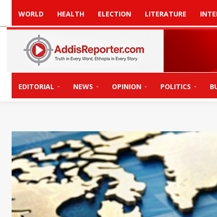
WORLD
HEALTH
ELECTION
LITERATURE
INTE
EDITORIAL
NEWS
OPINION
POLITICS
B