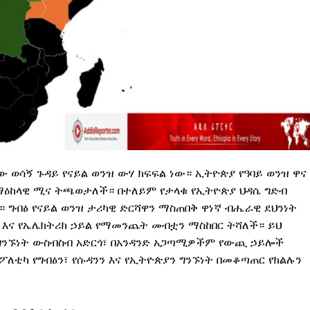
 ወሳኝ ጉዳይ የናይል ወንዝ ውሃ ክፍፍል ነው። ኢትዮጵያ የዓባይ ወንዝ ዋና
 ማዕከላዊ ሚና ትጫወታለች። በተለይም የታላቁ የኢትዮጵያ ህዳሴ ግድብ
። ግብፅ የናይል ወንዝ ታሪካዊ ድርሻዋን ማስጠበቅ ዋነኛ ብሔራዊ ደህንነት
 እና የኤሌክትሪክ ኃይል የማመንጨት መብቷን ማስከበር ትሻለች። ይህ
 ግንኙነት ውስብስብ አድርጎ፣ በአንዳንድ አጋጣሚዎችም የውጪ ኃይሎች
ለቲካ የግብፅን፣ የሱዳንን እና የኢትዮጵያን ግንኙነት በመቆጣጠር የክልሉን