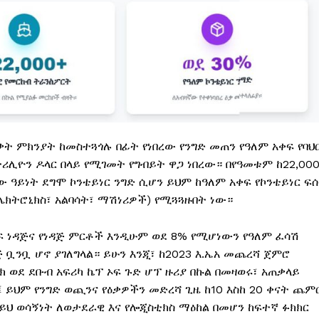
ቃት ምክንያት ከመስተጓጎሉ በፊት የነበረው የንግድ መጠን የዓለም አቀፍ የባህ
ትሪሊዮን ዶላር በላይ የሚገመት የግብይት ዋጋ ነበረው። በየዓመቱም ከ22,00
ናው ዓይነት ደግሞ ኮንቴይነር ንግድ ሲሆን ይህም ከዓለም አቀፍ የኮንቴይነር ፍ
ሌክትሮኒክስ፣ አልባሳት፣ ማሽነሪዎች) የሚጓጓዙበት ነው።
ፍድፍ ነዳጅና የነዳጅ ምርቶች እንዲሁም ወደ 8% የሚሆነውን የዓለም ፈሳሽ
 ቧንቧ ሆኖ ያገለግላል። ይሁን እንጂ፣ ከ2023 እ.ኤአ መጨረሻ ጀምሮ
 ወደ ደቡብ አፍሪካ ኬፕ ኦፍ ጉድ ሆፕ ዙሪያ በኩል በመዛወሩ፣ አጠቃላይ
፤ ይህም የንግድ ወጪንና የዕቃዎችን መድረሻ ጊዜ ከ10 እስከ 20 ቀናት ጨም
 ይህ ወሳኝነት ለወታደራዊ እና የሎጂስቲክስ ማዕከል በመሆን ከፍተኛ ፉክክር