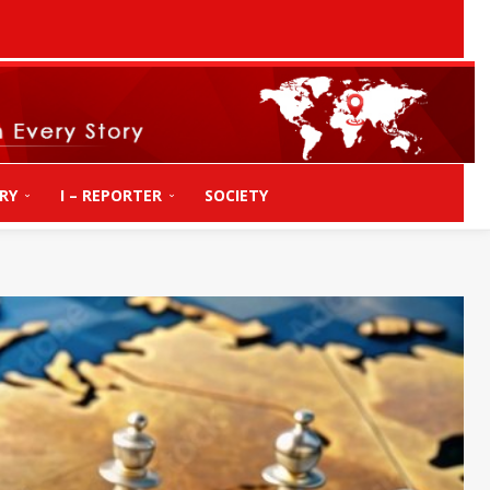
RY
I – REPORTER
SOCIETY