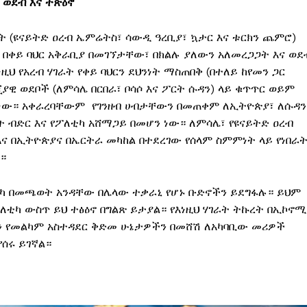
፣
ወደብ
እና
ተጽዕኖ
ራት (ዩናይትድ ዐረብ ኤምሬትስ፣ ሳውዲ ዓረቢያ፣ ኳታር እና ቱርክን ጨምሮ)
 በቀይ ባህር አቅራቢያ በመገኘታቸው፣ በክልሉ ያለውን አለመረጋጋት እና ወደ
ህ የአረብ ሃገራት የቀይ ባህርን ደህንነት ማስጠበቅ (በተለይ ከየመን ጋር
ያዊ ወደቦች (ለምሳሌ በርበራ፣ ቦሳሶ እና ፖርት ሱዳን) ላይ ቁጥጥር ወይም
 ነው። አቀራረባቸውም የገንዘብ ሀብታቸውን በመጠቀም ለኢትዮጵያ፣ ለሱዳን
 ብድር እና የፖለቲካ አሸማጋይ በመሆን ነው። ለምሳሌ፣ የዩናይትድ ዐረብ
እና በኢትዮጵያና በኤርትራ መካከል በተደረገው የሰላም ስምምነት ላይ የነበራ
።
ቲካ በመጫወት አንዳቸው በሌላው ተቃራኒ የሆኑ ቡድኖችን ይደግፋሉ። ይህም
ለቲካ ውስጥ ይህ ተፅዕኖ በግልጽ ይታያል። የእነዚህ ሃገራት ትኩረት በኢኮኖሚ
ረትን የመልካም አስተዳደር ቅድመ ሁኔታዎችን በመሸሽ ለአካባቢው መሪዎች
ሰሩ ይገኛል።