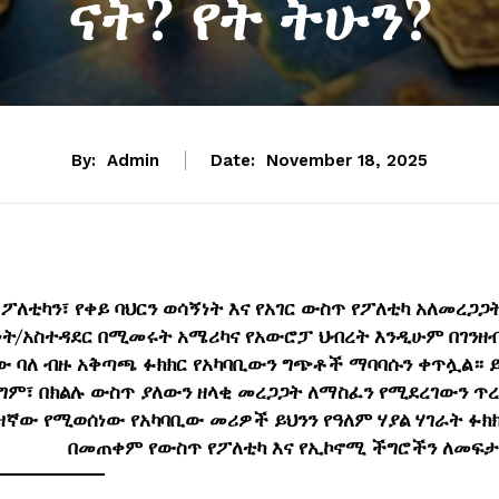
ናት? የት ትሁን?
By:
Admin
Date:
November 18, 2025
-ፖለቲካን፣ የቀይ ባህርን ወሳኝነት እና የአገር ውስጥ የፖለቲካ አለመረጋጋ
ት/አስተዳደር በሚመሩት አሜሪካና የአውሮፓ ህብረት እንዲሁም በገንዘ
ው ባለ ብዙ አቅጣጫ ፉክክር የአካባቢውን ግጭቶች ማባባሱን ቀጥሏል። 
ግም፣ በክልሉ ውስጥ ያለውን ዘላቂ መረጋጋት ለማስፈን የሚደረገውን ጥ
ብዛኛው የሚወሰነው የአካባቢው መሪዎች ይህንን የዓለም ሃያል ሃገራት ፉክ
በመጠቀም የውስጥ የፖለቲካ እና የኢኮኖሚ ችግሮችን ለመፍ