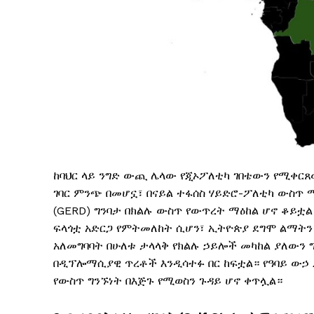
ከባህር ላይ ንግድ ውጪ ሌላው የጂኦፖለቲካ ገበቴውን የሚቀርጸው
ገባር ምንጭ በመሆኗ፣ በናይል ተፋሰስ ሃይድሮ-ፖለቲካ ውስጥ
(GERD) ግንባታ በክልሉ ውስጥ የውጥረት ማዕከል ሆኖ ቆይቷል
ፍላጎቷ አድርጋ የምትመለከት ሲሆን፣ ኢትዮጵያ ደግሞ ልማትን
አለመግባባት በሁለቱ ታላላቅ የክልሉ ኃይሎች መካከል ያለውን
በዲፕሎማሲያዊ ጥረቶች እንዲሳተፉ በር ከፍቷል። የዓባይ ውኃ ፖ
የውስጥ ግንኙነት በእጅጉ የሚወስን ጉዳይ ሆኖ ቀጥሏል።