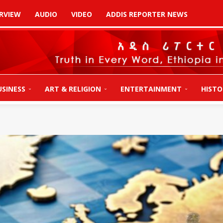
RVIEW
AUDIO
VIDEO
ADDIS REPORTER NEWS
USINESS
ART & RELIGION
ENTERTAINMENT
HISTO